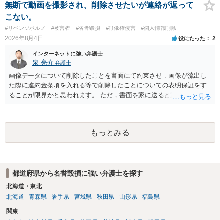
無断で動画を撮影され、削除させたいが連絡が返って
こない。
#リベンジポルノ
#被害者
#名誉毀損
#肖像権侵害
#個人情報削除
2026年8月4日
役にたった
2
インターネットに強い弁護士
泉 亮介
弁護士
画像データについて削除したことを書面にて約束させ，画像が流出し
た際に違約金条項を入れる等で削除したことについての表明保証をす
ることが限界かと思われます。 ただ，書面を家に送ると家族に不貞行
為が発覚しご自身が慰謝料請求を受けるリスクがあるため，書面で削
除等を求めることは避けたほうが良いかと思われます。
もっとみる
都道府県から名誉毀損に強い弁護士を探す
北海道・東北
北海道
青森県
岩手県
宮城県
秋田県
山形県
福島県
関東