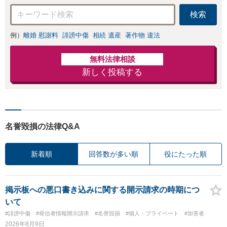
検索
例）
離婚 慰謝料
誹謗中傷
相続 遺産
著作物 違法
無料法律相談
新しく投稿する
名誉毀損の法律Q&A
新着順
回答数が多い順
役にたった順
掲示板への悪口書き込みに関する開示請求の時期につ
いて
#誹謗中傷
#発信者情報開示請求
#名誉毀損
#個人・プライベート
#加害者
2026年8月9日