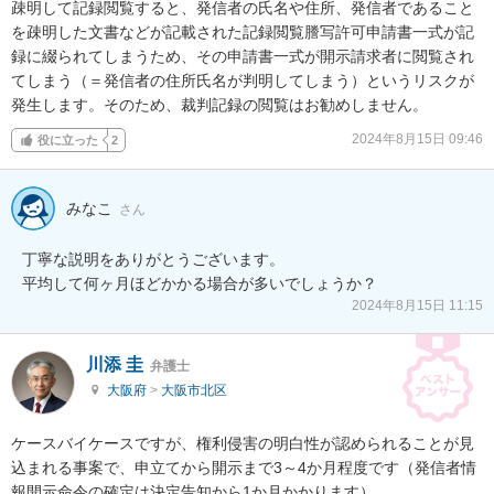
疎明して記録閲覧すると、発信者の氏名や住所、発信者であること
を疎明した文書などが記載された記録閲覧謄写許可申請書一式が記
録に綴られてしまうため、その申請書一式が開示請求者に閲覧され
てしまう（＝発信者の住所氏名が判明してしまう）というリスクが
発生します。そのため、裁判記録の閲覧はお勧めしません。
2024年8月15日 09:46
役に立った
2
みなこ
さん
丁寧な説明をありがとうございます。

平均して何ヶ月ほどかかる場合が多いでしょうか？
2024年8月15日 11:15
川添 圭
弁護士
大阪府
>
大阪市北区
ケースバイケースですが、権利侵害の明白性が認められることが見
込まれる事案で、申立てから開示まで3～4か月程度です（発信者情
報開示命令の確定は決定告知から1か月かかります）。