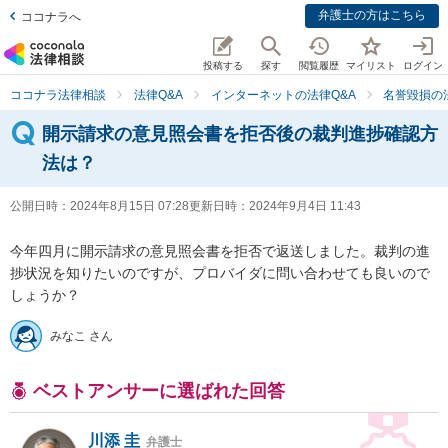
弁護士の方はこちら
ココナラへ
投稿する
探す
閲覧履歴
マイリスト
ログイン
ココナラ法律相談
法律Q&A
インターネットの法律Q&A
名誉毀損の
開示請求の意見照会書を拒否後の裁判進捗確認方
法は？
公開日時：
2024年8月15日 07:28
更新日時：
2024年9月4日 11:43
今年四月に開示請求の意見照会書を拒否で返送しました。裁判の進
捗状況を知りたいのですが、プロバイダに問い合わせても良いので
しょうか？
みなこ さん
ベストアンサーに選ばれた回答
川添 圭
弁護士