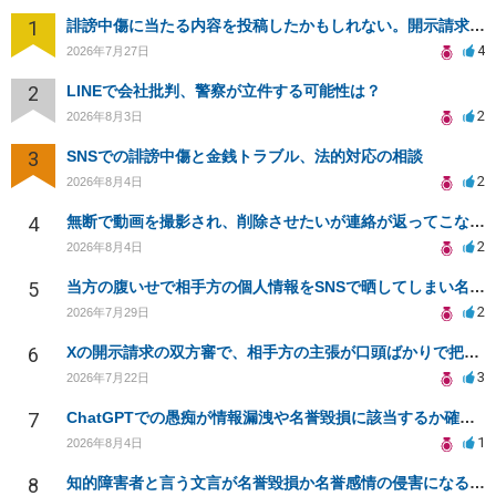
1
誹謗中傷に当たる内容を投稿したかもしれない。開示請求や民事刑事裁判に発展しうるのか教えて欲しい。
4
2026年7月27日
2
LINEで会社批判、警察が立件する可能性は？
2
2026年8月3日
3
SNSでの誹謗中傷と金銭トラブル、法的対応の相談
2
2026年8月4日
4
無断で動画を撮影され、削除させたいが連絡が返ってこない。
2
2026年8月4日
5
当方の腹いせで相手方の個人情報をSNSで晒してしまい名誉毀損させてしまったかもしれない
2
2026年7月29日
6
Xの開示請求の双方審で、相手方の主張が口頭ばかりで把握しきれません
3
2026年7月22日
7
ChatGPTでの愚痴が情報漏洩や名誉毀損に該当するか確認したい
1
2026年8月4日
8
知的障害者と言う文言が名誉毀損か名誉感情の侵害になるか教えてほしい。