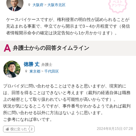
大阪府
>
大阪市北区
ケースバイケースですが、権利侵害の明白性が認められることが
見込まれる事案で、申立てから開示まで3～4か月程度です（発信
者情報開示命令の確定は決定告知から1か月かかります）。
弁護士からの回答タイムライン
徳勝 丈
弁護士
東京都
>
千代田区
プロバイダに問い合わせることはできると思いますが、現実的に
は、回答を得ることはできないと考えます（裁判の経過自体は職務
上の秘密として取り扱われている可能性が高いからです）。

状況が気になるところですが、事件番号がわかるようであれば裁判
所に問い合わせる以外に方法はないように思います。

ご参考になれば幸いです。
2024年8月15日 07:28
役に立った
2