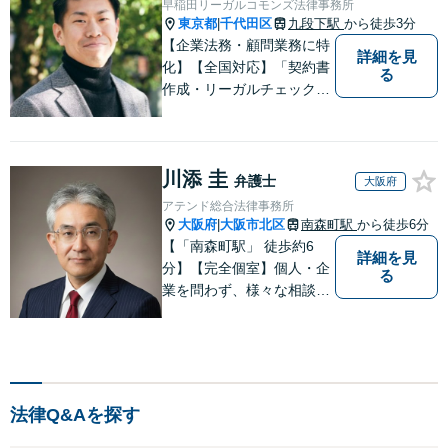
早稲田リーガルコモンズ法律事務所
東京都
千代田区
九段下駅
から徒歩3分
|
【企業法務・顧問業務に特
詳細を見
化】【全国対応】「契約書
る
作成・リーガルチェック／
スポット対応可」顧問契約
で法務部の完全アウトソー
シングを実現！【当日・休
川添 圭
日・夜間相談可】
弁護士
大阪府
アテンド総合法律事務所
大阪府
大阪市北区
南森町駅
から徒歩6分
|
【「南森町駅」 徒歩約6
詳細を見
分】【完全個室】個人・企
る
業を問わず、様々な相談を
受け付けております。解決
へ向けて、適切なアドバイ
スをさせていただきます。
法律Q&Aを探す