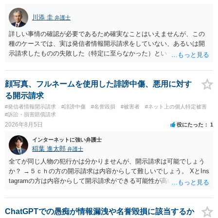
川添 圭
弁護士
詳しい事情の確認が必要であるため確実なことはいえませんが、この
種のケースでは、実は発信者情報開示請求をしていない、あるいは開
示請求したものの失敗した（特定に至らなかった）という事案が比較
的多いです（特に、発信者情報開示請求を行ったことを誇示するよう
な投稿をする場合にはなおさら）。
顔写真、フルネームを使用した誹謗中傷、悪用に対す
る開示請求
#発信者情報開示請求
#誹謗中傷
#名誉毀損
#被害者
#ネット上の個人特定被害
#訴訟・損害賠償請求
2026年8月5日
役にたった
1
インターネットに強い弁護士
稲葉 進太郎
弁護士
全てが同じ人物の犯行かは分かりませんが、開示請求は可能でしょう
か？ →５ｃｈの方の開示請求は内容からして難しいでしょう。 XとIns
tagramの方は内容からして開示請求ができる可能性が高いでしょう。
ただ、アカウントが削除されていると開示請求は失敗する可能性が高
いでしょう。７月中にアカウントが削除されている場合、今から進め
ても失敗する可能性が高いように思われます。 相手を特定できた場
ChatGPTでの愚痴が情報漏洩や名誉毀損に該当するか