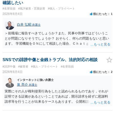
合、相手に全ての弁護士費用を負担させることは可能でしょうか？ →
確認したい
訴訟外の交渉で相手方が認めれば負担させることができるでしょう。
#名誉毀損
#風評被害・営業妨害
#個人・プライベート
訴訟で判決となった場合は、実際の弁護士費用が認められる場合と認
2026年8月4日
役にたった
1
められない場合があり何ともいえないところでしょう。
白井 弘昭
弁護士
＞前職場に報告すべきでしょうか？また、民事や刑事ではどういうこ
とが問題になりそうでしょうか？ おそらく、何らの問題もないと思い
ます。 学習機能をＯＮにして相談した場合、Ｃｈａｔｇｐｔがｏｐｅ
ｎＡＩに相談内容を蓄積し、他の質問者への何らかの回答の際に参照
する可能性がありますが、個人名や会社名を特定していない限り、一
般論として抽象化されて回答に織り込まれる可能性が生じるにすぎま
SNSでの誹謗中傷と金銭トラブル、法的対応の相談
せんので、その情報自体が、秘密情報に当たるとは思えませんし、名
#誹謗中傷
#被害者
#個人・プライベート
#名誉毀損
誉棄損として、個人や会社に対する誹謗中傷の不特定多数への公開に
2026年8月4日
役にたった
2
当たるとも思われません。 もちろん、誰がその内容をｃｈａｔｇｐｔ
に入力したかも第三者にしられることはないので、個人や会社の特定
インターネットに強い弁護士
をせずに書き込んだことで（おそらく特定して書き込んだとして
泉 亮介
弁護士
も）、相談者さんが刑事民事の責任に問われることはないでしょう。
実際にその人が権利侵害行為をしたと認められるものであり，それが
私見ながらご参考まで。
証明できる証拠があるということであれば，開示請求を経ずに慰謝料
請求等を行うことが出来るケースもあります。 公開相談の場では回答
は難しいかと思われますので，お手持ちの証拠資料を持参の上弁護士
に個別に相談されると良いでしょう。