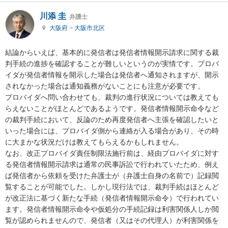
川添 圭
弁護士
大阪府
>
大阪市北区
結論からいえば、基本的に発信者は発信者情報開示請求に関する裁
判手続の進捗を確認することが難しいというのが実情です。プロバ
イダが発信者情報を開示した場合は発信者へ通知されますが、開示
されなかった場合は通知義務がないことにも注意が必要です。

プロバイダへ問い合わせても、裁判の進行状況については教えても
らえないことがほとんどであるようです。発信者情報開示命令など
の裁判手続において、反論のため再度発信者へ主張を確認したいと
いった場合には、プロバイダ側から連絡が入る場合があり、その時
に大まかな状況だけは教えてもらえるかもしれません。

なお、改正プロバイダ責任制限法施行前は、経由プロバイダに対す
る発信者情報開示請求は通常の民事訴訟で行われていたため、例え
ば発信者から依頼を受けた弁護士が（弁護士自身の名前で）記録閲
覧することが可能でした。しかし現行法では、裁判手続はほとんど
が改正法に基づく新たな手続（発信者情報開示命令）で行われてい
ます。発信者情報開示命令や仮処分の手続記録は利害関係人しか閲
覧が認められませんので、発信者（又はその代理人）が利害関係を