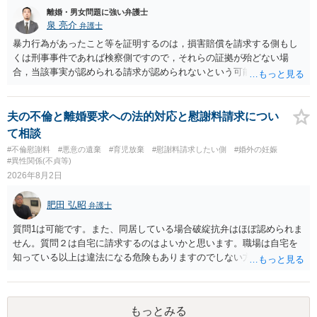
離婚・男女問題に強い弁護士
泉 亮介
弁護士
暴力行為があったこと等を証明するのは，損害賠償を請求する側もし
くは刑事事件であれば検察側ですので，それらの証拠が殆どない場
合，当該事実が認められる請求が認められないという可能性はあるで
しょう。
夫の不倫と離婚要求への法的対応と慰謝料請求につい
て相談
#不倫慰謝料
#悪意の遺棄
#育児放棄
#慰謝料請求したい側
#婚外の妊娠
#異性関係(不貞等)
2026年8月2日
肥田 弘昭
弁護士
質問1は可能です。また、同居している場合破綻抗弁はほぼ認められま
せん。質問２は自宅に請求するのはよいかと思います。職場は自宅を
知っている以上は違法になる危険もありますのでしない方が良いで
す。質問３は可能かと思います。質問４は悪意の遺棄などに該当する
かと思います。有責配偶者ですので相手方からの離婚は拒否しても仮
に訴訟されても法的に成立しません。質問５は認知すると養育費支払
もっとみる
い、相続権が発生します。合意があれば法的に可能ですが法律で強制