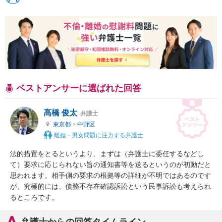
ベストアンサーに選ばれた回答
髙橋 俊太
弁護士
東京都
>
中野区
離婚・男女問題に注力する弁護士
法的措置をとるというより、まずは（弁護士に委任するなどし
て）要求に応じられない旨の通知書等を送るというのが初動だと
思われます。相手側の要求の根拠等の詳細が不明ではあるのです
が、究極的には、債務不存在確認訴訟という民事訴訟も考えられ
るところです。