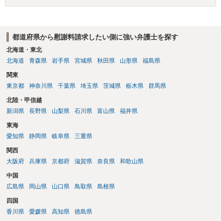
することはできません。質問６は可能です。質問７は不貞行為の写真
データ（ハメ撮り）、第三者撮影の腕組み写真、夫の自白録音まであ
るのであれば十分かと思います。ご参考にしてください。
都道府県から慰謝料請求したい側に強い弁護士を探す
北海道・東北
北海道
青森県
岩手県
宮城県
秋田県
山形県
福島県
関東
東京都
神奈川県
千葉県
埼玉県
茨城県
栃木県
群馬県
北陸・甲信越
新潟県
長野県
山梨県
石川県
富山県
福井県
東海
愛知県
静岡県
岐阜県
三重県
関西
大阪府
兵庫県
京都府
滋賀県
奈良県
和歌山県
中国
広島県
岡山県
山口県
鳥取県
島根県
四国
香川県
愛媛県
高知県
徳島県