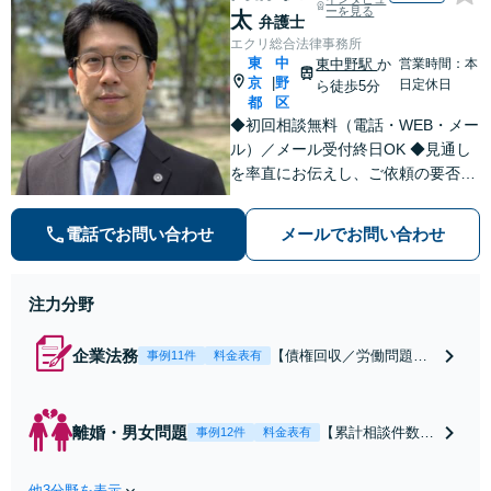
ーを見る
太
弁護士
エクリ総合法律事務所
東
中
東中野駅
か
営業時間：本
京
野
|
日定休日
ら徒歩5分
都
区
◆初回相談無料（電話・WEB・メー
ル）／メール受付終日OK ◆見通し
を率直にお伝えし、ご依頼の要否も
含めてご案内いたします。受任から
解決まで弁護士本人が一貫してスピ
電話でお問い合わせ
メールでお問い合わせ
ーディーに対応いたします。 ◆累計
相談2000件以上・解決実績500件以
上
注力分野
企業法務
【債権回収／労働問題／
事例11件
料金表有
契約関係・契約書チェッ
ク／裁判対応】取引先と
のトラブル・会社内のト
離婚・男女問題
【累計相談件数20
事例12件
料金表有
ラブルなど、事後の解決
00件、解決事例50
だけでなく予防法務まで
0件以上】【初回
ワンストップで対応！顧
他3分野を表示