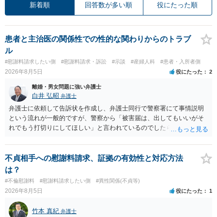
新着順
回答数が多い順
役にたった順
患者と主治医の関係性での性的な関わりからのトラブ
ル
#慰謝料請求したい側
#慰謝料請求・訴訟
#示談
#産婦人科
#患者・入所者側
2026年8月5日
役にたった
2
離婚・男女問題に強い弁護士
白井 弘昭
弁護士
弁護士に依頼して告訴状を作成し、弁護士同行で警察署にて事情説明
という流れが一般的ですが、警察から「被害届は、出してもいいがそ
れでもう打切りにしてほしい」と言われているのでしたら、あまり結
論は変わらないかもしれないですね。 所轄の警察を飛び越えて、直接
検察庁に訴えるのもありかもしれないですが、実際に捜査をするの
は、結局所轄だと思われますので、やはり結論は変わらないかもしれ
不貞相手への慰謝料請求、証拠の有効性と対応方法
ないです。 一度、最寄りの「刑事に強い」とうたっている弁護士に相
は？
談してみてはいかがでしょうか。 以上、ご参考まで。
#不倫慰謝料
#慰謝料請求したい側
#異性関係(不貞等)
2026年8月5日
役にたった
1
竹本 真紀
弁護士