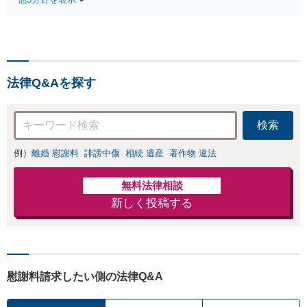
相談（電話・WE
問弁護士をお探しの方も
B）無料】「オー
ご相談ください！【顧問
ダーメイドの解決
経験豊富】【個別案件も
策を提示」依頼者
対応OK】
様の話を丁寧にう
かがい、どんな不
法律Q&Aを探す
安があるのか、何
を解決したいのか
を正確に読み取り
検索
ます。【東京都在
住以外の方も対
例）
離婚 慰謝料
誹謗中傷
相続 遺産
著作物 違法
応】
無料法律相談
新しく投稿する
慰謝料請求したい側の法律Q&A