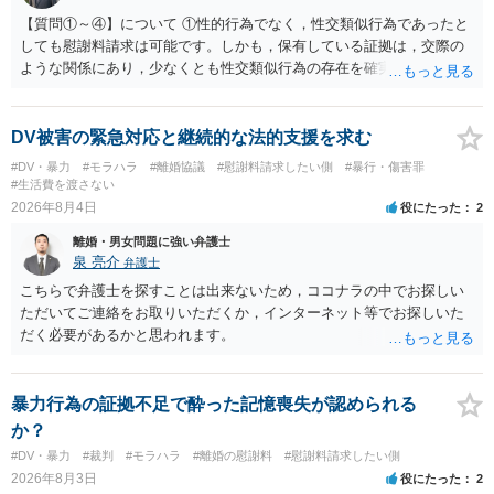
【質問①～④】について ①性的行為でなく，性交類似行為であったと
しても慰謝料請求は可能です。しかも，保有している証拠は，交際の
ような関係にあり，少なくとも性交類似行為の存在を確実に証明でき
るものです（裏を返せば，証拠で認められる範囲でしか認めていない
ことを窺わせるものです。）。ですから，慰謝料請求を進めることで
よいと思います。 ただ．慰謝料額については，婚姻破綻に至っていな
DV被害の緊急対応と継続的な法的支援を求む
いとして，この点を考慮されることになるかもしれません。 ②夫との
#DV・暴力
#モラハラ
#離婚協議
#慰謝料請求したい側
#暴行・傷害罪
今後のことを考えて書いてもらうか否かを検討するのがよいと思いま
#生活費を渡さない
す。今ある証拠以上のことを証明（証明力を強めることも含む）でき
2026年8月4日
役にたった
2
るのであれば，前向きに検討を進めるという考え方でもよいでしょ
離婚・男女問題に強い弁護士
う。慰謝料請求としては証拠として使えることが前提であり，その価
泉 亮介
弁護士
値と夫との関係との均衡のように思います。 ③行政書士に委任をして
いるのであれば，どのような内容の委任なのか不明ですが，その行政
こちらで弁護士を探すことは出来ないため，ココナラの中でお探しい
書士との協議になると思います。請求するか，訴訟にするか，その点
ただいてご連絡をお取りいただくか，インターネット等でお探しいた
の見極めや，相手方は性交類似行為は認めているのか，それさえも否
だく必要があるかと思われます。
定しているのかによって，考え方・進め方は変わってくると思いま
す。 ④性交類似行為を認めているにもかかわらず支払を拒否するので
あれば，本人（行政書士でも同じだと思います。）への対応ではあま
暴力行為の証拠不足で酔った記憶喪失が認められる
り変わらないように思います。減額で折り合えるなら本人様の交渉で
か？
もよいように思いますが，ゼロかどうかの観点であれば，訴訟に進む
#DV・暴力
#裁判
#モラハラ
#離婚の慰謝料
#慰謝料請求したい側
しかなくなるようにも思います。そうしますと，お近くの弁護士に相
2026年8月3日
役にたった
2
談して進めることを検討した方がよいようにも思います。