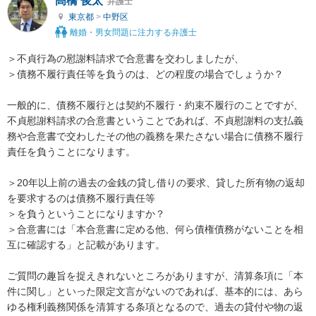
髙橋 俊太
弁護士
東京都
>
中野区
離婚・男女問題に注力する弁護士
＞不貞行為の慰謝料請求で合意書を交わしましたが、

＞債務不履行責任等を負うのは、どの程度の場合でしょうか？

一般的に、債務不履行とは契約不履行・約束不履行のことですが、
不貞慰謝料請求の合意書ということであれば、不貞慰謝料の支払義
務や合意書で交わしたその他の義務を果たさない場合に債務不履行
責任を負うことになります。

＞20年以上前の過去の金銭の貸し借りの要求、貸した所有物の返却
を要求するのは債務不履行責任等

＞を負うということになりますか？

＞合意書には「本合意書に定める他、何ら債権債務がないことを相
互に確認する」と記載があります。

ご質問の趣旨を捉えきれないところがありますが、清算条項に「本
件に関し」といった限定文言がないのであれば、基本的には、あら
ゆる権利義務関係を清算する条項となるので、過去の貸付や物の返