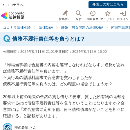
弁護士の方はこちら
ココナラへ
投稿する
探す
閲覧履歴
マイリスト
ログイン
ココナラ法律相談
法律Q&A
離婚・男女問題の法律Q&A
慰謝料請求
債務不履行責任等を負うとは？
公開日時：
2024年8月11日 21:01
更新日時：
2024年8月12日 16:00
「締結当事者は合意書の内容を遵守しなければならず、違反があれ
ば債務不履行責任等を負います。」

不貞行為の慰謝料請求で合意書を交わしましたが、

債務不履行責任等を負うのは、どの程度の場合でしょうか？

20年以上前の過去の金銭の貸し借りの要求、貸した所有物の返却を
要求するのは債務不履行責任等を負うということになりますか？合
意書には「本合意書に定める他、何ら債権債務がないことを相互に
確認する」と記載があります。
匿名希望 さん