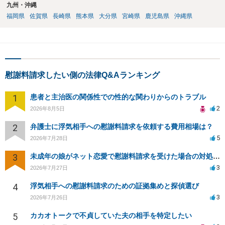
九州・沖縄
福岡県
佐賀県
長崎県
熊本県
大分県
宮崎県
鹿児島県
沖縄県
慰謝料請求したい側の法律Q&Aランキング
1
患者と主治医の関係性での性的な関わりからのトラブル
2
2026年8月5日
2
弁護士に浮気相手への慰謝料請求を依頼する費用相場は？
5
2026年7月28日
3
未成年の娘がネット恋愛で慰謝料請求を受けた場合の対処法は？
3
2026年7月27日
4
浮気相手への慰謝料請求のための証拠集めと探偵選び
3
2026年7月26日
5
カカオトークで不貞していた夫の相手を特定したい