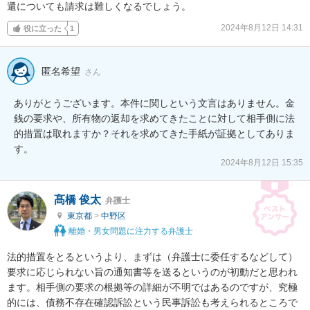
還についても請求は難しくなるでしょう。
2024年8月12日 14:31
役に立った
1
匿名希望
さん
ありがとうございます。本件に関しという文言はありません。金
銭の要求や、所有物の返却を求めてきたことに対して相手側に法
的措置は取れますか？それを求めてきた手紙が証拠としてありま
す。
2024年8月12日 15:35
髙橋 俊太
弁護士
東京都
>
中野区
離婚・男女問題に注力する弁護士
法的措置をとるというより、まずは（弁護士に委任するなどして）
要求に応じられない旨の通知書等を送るというのが初動だと思われ
ます。相手側の要求の根拠等の詳細が不明ではあるのですが、究極
的には、債務不存在確認訴訟という民事訴訟も考えられるところで