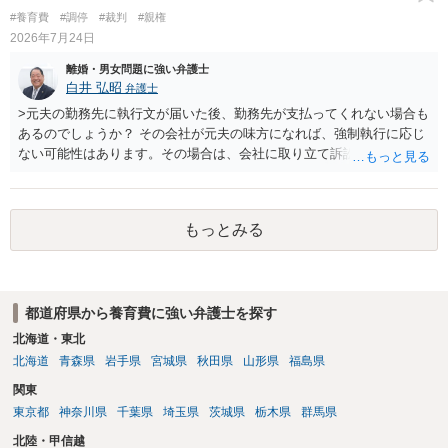
れることをお勧めいたします。
#養育費
#調停
#裁判
#親権
2026年7月24日
離婚・男女問題に強い弁護士
白井 弘昭
弁護士
>元夫の勤務先に執行文が届いた後、勤務先が支払ってくれない場合も
あるのでしょうか？ その会社が元夫の味方になれば、強制執行に応じ
ない可能性はあります。その場合は、会社に取り立て訴訟を行うこと
で、会社から取り立てることができます。 その他、預金を探して差し
押さえ、元夫名義の車の差し押さえ競売などを検討します。 ＞何もで
きなかった場合は、公正証書の原本は戻ってくるのでしょうか？ 取れ
もっとみる
ても取れなくても、執行裁判所に原本の還付請求を行えば還付されま
す。 ＞他の弁護士さんに再度依頼できるのでしょうか？ できます。た
だ、取れなかった場合に取り立て訴訟等を起こしてもらえば、他の弁
護士に頼む必要は無いでしょう。 以上、ご参考まで。
都道府県から養育費に強い弁護士を探す
北海道・東北
北海道
青森県
岩手県
宮城県
秋田県
山形県
福島県
関東
東京都
神奈川県
千葉県
埼玉県
茨城県
栃木県
群馬県
北陸・甲信越