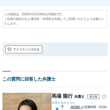
この投稿は、2020年2月5日時点の情報です。
ご自身の責任のもと適法性・有用性を考慮してご利用いただくようお願いい
たします。
マイリストに入れる
この質問に回答した弁護士
馬場 龍行
弁護士
東京都
弁護士法人えそら
千
神田駅
か
営業時間：10:00
東