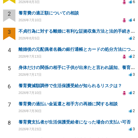
6
2026年8月3日
2
養育費の適正額についての相談
4
2026年7月10日
3
不貞行為に対する離婚に有利な証拠収集方法と法的手続きについて
2
2026年8月5日
4
離婚後の元配偶者名義の銀行通帳とカードの処分方法について
2
2026年7月13日
5
身体だけの関係の相手に子供が出来たと言われ認知、養育費を要求されているが自身の子供か分からない
3
2026年7月17日
6
養育費減額調停で生活保護受給が知られるリスクは？
2
2026年7月10日
7
養育費の過払い金返還と相手方の再婚に関する相談
2
2026年7月30日
8
養育費支払者が生活保護受給者になった場合の支払い可否
3
2026年7月23日