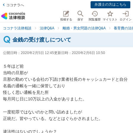
弁護士の方はこちら
ココナラへ
投稿する
探す
閲覧履歴
マイリスト
ログイン
ココナラ法律相談
法律Q&A
離婚・男女問題の法律Q&A
養育費の法
金銭の受け渡しについて
公開日時：
2020年2月5日 12:45
更新日時：
2020年2月6日 10:50
５年ほど前

当時の旦那が

旦那の勤めている会社の下請け業者社長のキャッシュカードと自分
名義の通帳を一緒に保管しており

怪しく思い通帳を見た所

毎月同じ日に10万以上の入金がありました。

一度犯罪ではないのかと問い詰めましたが

正統だ。皆やっている。などとはぐらかされました。

違法性はないのでしょうか？