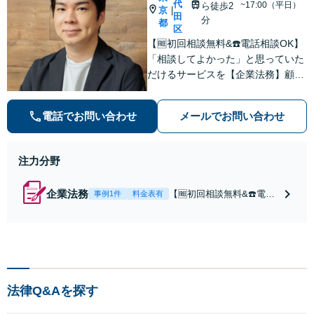
代
~17:00（平日）
ら徒歩2
京
|
田
分
都
区
【🆓初回相談無料&☎️電話相談OK】
「相談してよかった」と思っていた
だけるサービスを【企業法務】顧問
契約月額9,800円〜。低コスト・縛
りなし・相談回数無制限を叶えた企
電話でお問い合わせ
メールでお問い合わせ
業法務プラン
注力分野
企業法務
【🆓初回相談無料&☎️電話
事例1件
料金表有
相談OK】顧問契約月額9,8
00円〜｜顧問契約300社以
上の豊富な実績！契約の縛
りなし／相談回数無制限／
低コストではじめられるサ
ブスク型企業法務。経験豊
法律Q&Aを探す
富な弁護士が丁寧に対応。
【神田駅4分】