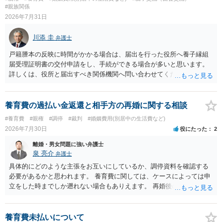
は言いにくいと思われます。なお、通常、大学進学費用をどこまで負
#親族関係
担すべきかについては、離婚時の合意内容のほか、子どもの年齢、大
2026年7月31日
学進学についての父母の認識、父母の学歴・収入・資産状況、進学先
や費用などを踏まえて個別に検討することになります。公正証書の他
川添 圭
弁護士
の条項において、養育費の終期についてどのように定められている
か、大学進学に関する定めの有無、「教育費」「進学費用」に関する
戸籍謄本の反映に時間がかかる場合は、届出を行った役所へ養子縁組
定めの有無等について確認する必要があると考えられます。
届受理証明書の交付申請をし、手続ができる場合が多いと思います。
詳しくは、役所と届出すべき関係機関へ問い合わせてください。
養育費の過払い金返還と相手方の再婚に関する相談
#養育費
#親権
#調停
#裁判
#婚姻費用(別居中の生活費など)
2026年7月30日
役にたった
2
離婚・男女問題に強い弁護士
泉 亮介
弁護士
具体的にどのような主張をお互いにしているか、調停資料を確認する
必要があるかと思われます。 養育費に関しては、ケースによっては申
立をした時までしか遡れない場合もありえます。 再婚後の相手方の行
動がどのようなものであったのかも重要であるため、相手が再婚後の
養育費に関するやりとり等があればそちらについても確認する必要が
あるでしょう。 公開相談の場での回答よりも個別に弁護士にご相談さ
養育費未払いについて