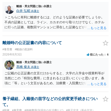
離婚・男女問題に強い弁護士
白井 弘昭
弁護士
＞こちらに有利に離婚するには、どのような証拠が必要でしょうか。
不貞の証拠としては、ライン、カカオのやり取りだけでなく、ホテル
に行った証拠、複数回マンションに滞在した証拠などが有効です。 不
貞の証拠があれば、離婚をさらに有利に進める（離婚したい時期に離
婚する、慰謝料をとるなど）ことができると思われます。 ただし、不
貞発覚後、長期間同居を続けると、不貞を許したとの評価につながる
離婚時の公正証書の内容について
場合がありますので、ご注意ください。 以上、ご参考まで。
#養育費
#離婚の慰謝料
2026年8月3日
役にたった
6
離婚・男女問題に強い弁護士
髙橋 俊太
弁護士
ご記載の公正証書の文言だけからすると、大学の入学金や授業料等が
当然にこの「特別な費用」に含まれるとは言いにくいと思います。条
項に「等」という文言があるため、治療費・入院費だけに限定される
わけではありませんが、その前に「病気・事故に伴う費用」と明記さ
れていますので、通常は、病気や事故によって臨時に必要となった医
療費その他これに類する特別支出を念頭に置いた条項と読むのが自然
養子縁組、入籍後の苗字などの公的変更手続きについ
です。したがって、大学の入学金、授業料、受験費用などの教育費に
て。
ついてまで、「この条項があるから当然に半額を請求できる」とまで
#親権
#養育費
#婚姻費用(別居中の生活費など)
#親子交流（面会交流）