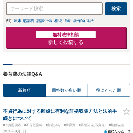
検索
例）
離婚 慰謝料
誹謗中傷
相続 遺産
著作物 違法
無料法律相談
新しく投稿する
養育費の法律Q&A
新着順
回答数が多い順
役にたった順
不貞行為に対する離婚に有利な証拠収集方法と法的手
続きについて
#有責配偶者
#不倫慰謝料
#財産分与
#養育費
#異性関係(不貞等)
#離婚協議
2026年8月5日
役にたった
2