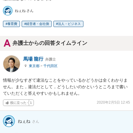
ねぇね さん
養育費
経営者・会社側
法人・ビジネス
弁護士からの回答タイムライン
馬場 龍行
弁護士
東京都
>
千代田区
情報が少なすぎて違法なことをやっているかどうかは全くわかりま
せん。また，違法だとして，どうしたいのかというところまで書い
ていただくと答えやすいかもしれません。
2020年2月5日 12:45
役に立った
1
ねぇね
さん