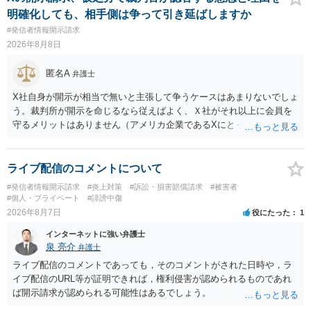
明確化しても、相手側は争って引き延ばしますか
#発信者情報開示請求
2026年8月8日
匿名A
弁護士
X社自身が開示が相当で無いと主張して争うケースはあまりないでしょ
う。裁判所が開示を命じるなら従えばよく、Ｘ社がそれ以上に会員を
守るメリットはありません（アメリカ企業であるXにとって、日本の会
員情報などゴミかノイズみたいなものです）。 開示要件を満たすかど
うかを争うよりも、「発信者情報の保有確認がまだできていない」な
どと言い訳して確認できるまで発令を引き伸ばす方で対応してくる方
ライブ配信のコメントについて
が圧倒的に多いです（この作戦は必ずといっていいほど行ってきま
#発信者情報開示請求
#炎上対策
#訴訟・損害賠償請求
#被害者
す）。
#個人・プライベート
#誹謗中傷
2026年8月7日
役にたった
1
インターネットに強い弁護士
泉 亮介
弁護士
ライブ配信のコメントであっても，そのコメントがされた日時や，ラ
イブ配信のURL等が証明できれば，権利侵害が認められるものであれ
ば開示請求が認められる可能性はあるでしょう。