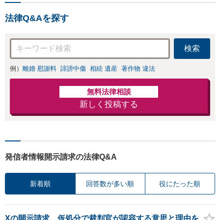
お店の風評被害対
士の交渉で慰謝料
策／売り上げ低下
金額アップ／減額
法律Q&Aを探す
防止のために尽
交渉も対応可」
力」加害者側の対
【完全個室対応】
応可：開示請求の
検索
意見照会が来たと
きの対処法、被害
例）
離婚 慰謝料
誹謗中傷
相続 遺産
著作物 違法
者との示談交渉
無料法律相談
新しく投稿する
発信者情報開示請求の法律Q&A
新着順
回答数が多い順
役にたった順
Xの開示請求、仮処分で裁判官が認容する意思と理由を