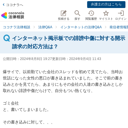
弁護士の方はこちら
ココナラへ
投稿する
探す
閲覧履歴
マイリスト
ログイン
ココナラ法律相談
法律Q&A
インターネットの法律Q&A
発信者情報
インターネット掲示板での誹謗中傷に対する開示
請求の対応方法は？
公開日時：
2024年8月8日 19:27
更新日時：
2024年9月4日 11:43
爆サイで、以前勤ていた会社のスレッドを初めて見てたら、当時お
世話になった女性の悪口が書き込まれていました。そこで前の書き
込みとかを見てたら、あまりにもその会社の人達の書き込みとしか
取れない誹謗中傷だらけで、自分もつい熱くなり、

ゴミ会社

と、書いてしまいました。

その書き込みに対して、、、
