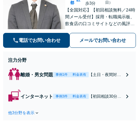
都
日）
歩3分
【全国対応】【初回相談無料／24時
間メール受付】採用・転職掲示板、
飲食店の口コミサイトなどの風評被
害対策など実績あり！【刑事】犯罪
の種類を問わず相談可。可能な限り
電話でお問い合わせ
メールでお問い合わせ
早期対応で駆けつけサポート【労
働】不当解雇・残業代請求はおまか
せください
注力分野
離婚・男女問題
【土日・夜間対応
事例1件
料金表有
可】【初回相談30
分無料】「相手方
から書面を提示さ
インターネット
【初回相談30分無
事例3件
料金表有
れたら、サインす
料】状況に応じて
る前にご相談を」
手段を使い分け、
経験豊富な弁護士
他3分野を表示
適切な方法で投稿
が全力で交渉にあ
の削除・発信者情
たります！相手方
報開示請求をおこ
と直接話す精神的
ないます「企業や
負担を軽減「弁護