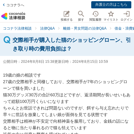
弁護士の方はこちら
ココナラへ
投稿する
探す
閲覧履歴
マイリスト
ログイン
ココナラ法律相談
法律Q&A
離婚・男女問題の法律Q&A
借金・浪費
交際相手が購入した猫のショッピングローン、引
き取り時の費用負担は？
公開日時：
2024年8月8日 15:38
更新日時：
2024年8月15日 10:59
19歳の娘の相談です

27歳の交際相手と同棲しており、交際相手が7年のショッピングロ
ーンで猫を買いました

猫30万グッズ30万の合計60万ほどですが、返済期間が長いせいもあ
って総額100万円くらいになります

ちゃんとお世話できれば問題ないのですが、餌すら与え忘れたりで
早々に世話を放棄してしまい娘が面倒を見てる状態です

交際相手は精神が不安定で向精神薬を服用しており、金銭の話にな
ると物に当たり暴れるので猫も怯えています
