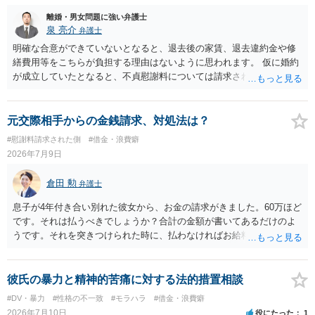
と考えます。 ③ 借用書があっても、後から100万円を貸付扱いに変更
離婚・男女問題に強い弁護士
することは認められるのか。 ⇒おそらく１００万円は不当利得（受け
泉 亮介
弁護士
取る正当な権利がないのに利益を取得した）として返還請求されてい
るものかと推察しますので、 貸金返還ではないかと存じます。 ④ 私
明確な合意ができていないとなると、退去後の家賃、退去違約金や修
は現在、収入も不安定で貯金もなくリボ払い借金が既に約100万あり。
繕費用等をこちらが負担する理由はないように思われます。 仮に婚約
今年に再婚したが主人はお金に厳しい為、一括で220万円を支払う事は
が成立していたとなると、不貞慰謝料については請求される可能性が
困難 仮に裁判で敗訴した場合でも、分割払いになる可能性はあります
あるため検討しておく必要があるでしょう。 弁護士を立てる予定であ
か。 ⇒判決となり敗訴してしまった場合は、強制執行により不動産等
れば早めに弁護士に相談し、弁護士から回答をさせると良いでしょ
の財産を差し押さえられ、そこから債権回収が図られることになりま
う。
元交際相手からの金銭請求、対処法は？
すが、 和解であれば柔軟な解決が可能ですので、その場合は分割払
#慰謝料請求された側
#借金・浪費癖
いにより支払うことも十分可能です。 ⑤ このような事情であれば、私
2026年7月9日
は120万円のみ和解交渉を続けるべきでしょうか。 ⇒ご相談者様の認
識を前提にすれば、１００万円も含めて返済する必要はないと考えら
倉田 勲
弁護士
れるため、 120万円のみについて交渉を続けることがベターかと存じ
ます。
息子が4年付き合い別れた彼女から、お金の請求がきました。60万ほど
です。それは払うべきでしょうか？合計の金額が書いてあるだけのよ
うです。それを突きつけられた時に、払わなければお給料の差し押さ
えをするからと言われたそうです。先ずは何をすれば良いでしょう
か？ →金額の内訳が不明であればそもそも支払うべきものか判断でき
ませんので、まずは内訳を聞くことでしょう。 なお、給料の差し押さ
彼氏の暴力と精神的苦痛に対する法的措置相談
えについては、その前段として裁判手続きを経る必要がありますの
#DV・暴力
#性格の不一致
#モラハラ
#借金・浪費癖
で、支払いしない場合でも直ちに給料の差し押さえはできません。
2026年7月10日
役にたった
1