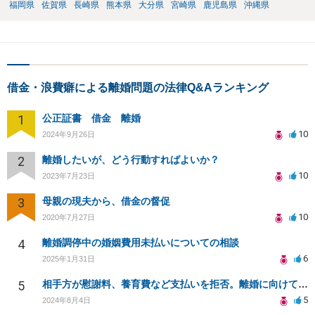
福岡県
佐賀県
長崎県
熊本県
大分県
宮崎県
鹿児島県
沖縄県
借金・浪費癖による離婚問題の法律Q&Aランキング
1
公正証書 借金 離婚
10
2024年9月26日
2
離婚したいが、どう行動すればよいか？
10
2023年7月23日
3
母親の現夫から、借金の督促
10
2020年7月27日
4
離婚調停中の婚姻費用未払いについての相談
6
2025年1月31日
5
相手方が慰謝料、養育費など支払いを拒否。離婚に向けてどうすればいいかアドバイスいただきたい。
5
2024年8月4日