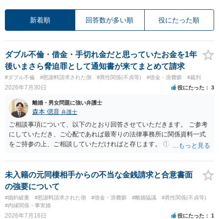
新着順
回答数が多い順
役にたった順
ダブル不倫・借金・手切れ金だと思っていたお金を1年
後いまさら脅迫罪として通知書が来てまとめて請求
#ダブル不倫
#慰謝料請求された側
#異性関係(不貞等)
#借金・浪費癖
#裁判
2026年7月30日
役にたった
3
離婚・男女問題に強い弁護士
森本 偲音
弁護士
ご相談事項について、以下のとおり回答させていただきます。 ご参考
にしていただき、ご心配であれば最寄りの法律事務所に関係資料一式
をご持参の上、ご相談していただければと存じます。 ① このLINEの
流れを見る限り、100万円は貸付金ではなく、手切れ金・和解金と評価
される可能性はあるのか ⇒LINEを含む１００万円の貸付に至るまでの
やり取り等の経緯、誓約書の内容等を踏まえて、関係を清算するため
未入籍の元同棲相手からの不当な金銭請求と合意書面
の 金銭であったと評価される可能性はあると考えます。 ② 「今後一
の強要について
切関与しないなら100万円振り込む」というLINEや誓約書は、裁判上
#婚約破棄
#慰謝料請求された側
#借金・浪費癖
#離婚協議
#異性関係(不貞等)
どの程度証拠価値があるのか ⇒前後のやり取りや誓約書の具体的内容
#内縁関係・事実婚
を見ない限り、具体的な判断はできませんが、一定の証拠価値はある
2026年7月16日
役にたった
1