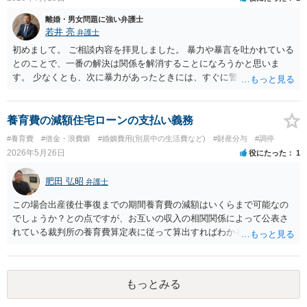
離婚・男女問題に強い弁護士
若井 亮
弁護士
初めまして。 ご相談内容を拝見しました。 暴力や暴言を吐かれている
とのことで、一番の解決は関係を解消することになろうかと思いま
す。 少なくとも、次に暴力があったときには、すぐに警察に通報する
ようにしてください。 書面で警告する、約束事を書面化することもで
きますが、法的に拘束するものではなく、突発的な攻撃を防げるもの
ではありません。 ご自身の身の安全を確保することを第一とするよう
養育費の減額住宅ローンの支払い義務
にしてください。
#養育費
#借金・浪費癖
#婚姻費用(別居中の生活費など)
#財産分与
#調停
2026年5月26日
役にたった
1
肥田 弘昭
弁護士
この場合出産後仕事復までの期間養育費の減額はいくらまで可能なの
でしょうか？との点ですが、お互いの収入の相関関係によって公表さ
れている裁判所の養育費算定表に従って算出すればわかるかと思いま
す。住宅ローンについては、債務者であれば債権者に確認すると良い
です。ご参考にしてください。
もっとみる