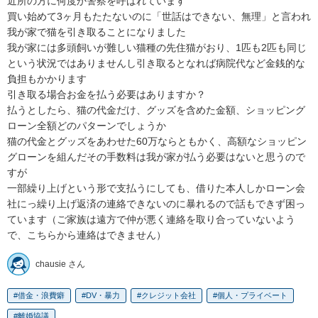
近所の方に何度か警察を呼ばれています

買い始めて3ヶ月もたたないのに「世話はできない、無理」と言われ
我が家で猫を引き取ることになりました

我が家には多頭飼いが難しい猫種の先住猫がおり、1匹も2匹も同じ
という状況ではありませんし引き取るとなれば病院代など金銭的な
負担もかかります

引き取る場合お金を払う必要はありますか？

払うとしたら、猫の代金だけ、グッズを含めた金額、ショッピング
ローン全額どのパターンでしょうか

猫の代金とグッズをあわせた60万ならともかく、高額なショッピン
グローンを組んだその手数料は我が家が払う必要はないと思うので
すが

一部繰り上げという形で支払うにしても、借りた本人しかローン会
社にっ繰り上げ返済の連絡できないのに暴れるので話もできず困っ
ています（ご家族は遠方で仲が悪く連絡を取り合っていないよう
で、こちらから連絡はできません）
chausie さん
借金・浪費癖
DV・暴力
クレジット会社
個人・プライベート
離婚協議