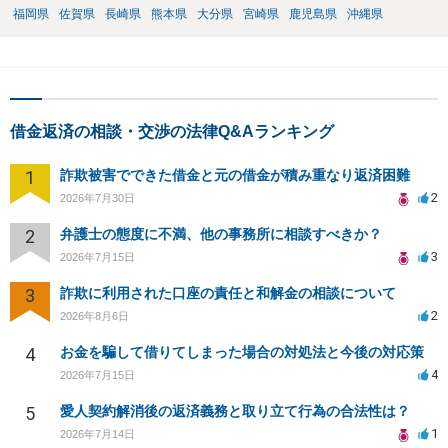
福岡県
佐賀県
長崎県
熊本県
大分県
宮崎県
鹿児島県
沖縄県
借金返済の相談・交渉の法律Q&Aランキング
1
詐欺被害でできた借金と元の借金が積み重なり返済困難
2
2026年7月30日
2
弁護士の態度に不満、他の事務所に相談すべきか？
3
2026年7月15日
3
詐欺に利用された口座の責任と和解金の相談について
2
2026年8月6日
4
お金を騙して借りてしまった場合の対処法と今後の対応策
4
2026年7月15日
5
愛人契約解消後の返済義務と取り立て行為の合法性は？
1
2026年7月14日