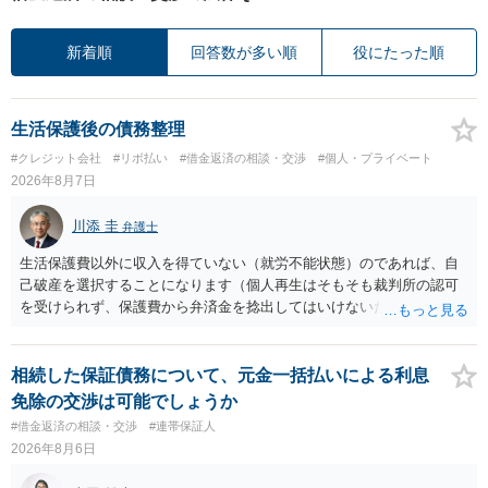
新着順
回答数が多い順
役にたった順
生活保護後の債務整理
#クレジット会社
#リボ払い
#借金返済の相談・交渉
#個人・プライベート
2026年8月7日
川添 圭
弁護士
生活保護費以外に収入を得ていない（就労不能状態）のであれば、自
己破産を選択することになります（個人再生はそもそも裁判所の認可
を受けられず、保護費から弁済金を捻出してはいけないため任意整理
という選択肢もありません）。法テラスの法律扶助を利用すれば弁護
士費用は法テラスが負担し、裁判所の予納金等も法テラスが援助して
くれるため、弁護士へ自己破産を任せれば解決します。
相続した保証債務について、元金一括払いによる利息
免除の交渉は可能でしょうか
#借金返済の相談・交渉
#連帯保証人
2026年8月6日