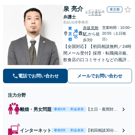
泉 亮介
東京都
インタビュ
ーを見る
弁護士
彩結法律事務所
赤坂見附
営業時間：10:00~
東
港
20:55（土日祝
京
駅
から徒
|
区
都
日）
歩3分
【全国対応】【初回相談無料／24時
間メール受付】採用・転職掲示板、
飲食店の口コミサイトなどの風評被
害対策など実績あり！【刑事】犯罪
の種類を問わず相談可。可能な限り
電話でお問い合わせ
メールでお問い合わせ
早期対応で駆けつけサポート【労
働】不当解雇・残業代請求はおまか
せください
注力分野
離婚・男女問題
【土日・夜間対応
事例1件
料金表有
可】【初回相談30
分無料】「相手方
から書面を提示さ
インターネット
【初回相談30分無
事例3件
料金表有
れたら、サインす