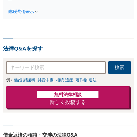
料】状況に応じて
る前にご相談を」
手段を使い分け、
経験豊富な弁護士
他3分野を表示
適切な方法で投稿
が全力で交渉にあ
の削除・発信者情
たります！相手方
報開示請求をおこ
と直接話す精神的
ないます「企業や
負担を軽減「弁護
お店の風評被害対
士の交渉で慰謝料
策／売り上げ低下
金額アップ／減額
法律Q&Aを探す
防止のために尽
交渉も対応可」
力」加害者側の対
【完全個室対応】
応可：開示請求の
検索
意見照会が来たと
きの対処法、被害
例）
離婚 慰謝料
誹謗中傷
相続 遺産
著作物 違法
者との示談交渉
無料法律相談
新しく投稿する
借金返済の相談・交渉の法律Q&A