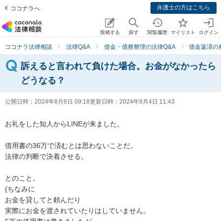
弁護士の方はこちら
ココナラへ
投稿する
探す
閲覧履歴
マイリスト
ログイン
ココナラ法律相談
法律Q&A
借金・債務整理の法律Q&A
借金返済の
訴えると言われて負けた場合。お金がなかったら
どうなる？
公開日時：
2024年8月6日 09:18
更新日時：
2024年9月4日 11:43
お礼をした知人からLINEが来ました。

借用書の36万で済むとは思わないことだ。

法律の判断で決着させる。

とのこと。

(ちなみに

お金を貸してと頼んだり

実際にお金を渡されていたりはしていません。
