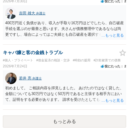
2026年7月30日
役にたった
2
はありますか？ そこはあり得ます、ただ、弁護士費用かけるならその
分賠償に回すことも考えられるので、 兼ね合いは考えてみましょう。
吉田 雄大
弁護士
400万円近く負債があり、収入が手取り16万円ほどでしたら、自己破産
手続を選ぶのが最善と思います。夫さんが債務整理中であるならば尚
更ですし、場合によってはご夫婦とも自己破産を選択する方法もある
と思います。
キャバ嬢と客の金銭トラブル
#個人・プライベート
#借金返済の相談・交渉
#時効の援用
#詐欺被害での債務
2026年7月24日
役にたった
2
若井 亮
弁護士
初めまして。 ご相談内容を拝見しました。 あげたのではなく貸した、
金額についても30万円ではなく50万円であると主張する相手方におい
て、証明をする必要があります。 請求を受けたとしても、もらったも
のであることを伝え、貸したというのであれば証拠を出すよう申し入
れることになるでしょう。 請求があるまでは、こちらからアクション
を起こす必要はないかと思います。
もっとみる