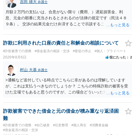
吉田 雄大
弁護士
月額２万円の支払いは、合意がない限り（費用、）遅延損害金、利
息、元金の順番に充当されるとされるのが法律の規定です（民法４８
９条）。 交渉の結果元金だけ弁済することで示談することは、弁護士
が関わる債務整理ではしばしばあることです。公的機関は減額に応じ
ることには消極的なことが多いものの、お近くの弁護士にご依頼しチ
ャレンジなさる意義は十分にあると思います。
詐欺に利用された口座の責任と和解金の相談について
#詐欺被害での債務
#借金返済の相談・交渉
#督促の停止
#個人・プライベート
2026年8月6日
役にたった
2
村山 大基
弁護士
>通帳など送付している時点でこちらに非があるのは理解しています
が、これは支払うべきなのでしょうか？ こちらの特殊詐欺の被害を受
けた立場でもあると思うのですが、この場合どういった対処が必要で
しょうか？ →依頼するかどうかは別にして、弁護士に相談に行った方
がいいとは思います。 そもそも、特殊詐欺関係なく旦那さんの行為
は法に触れる可能性もあります。 ＞100万を支払わず穏便に和解する
詐欺被害でできた借金と元の借金が積み重なり返済困
ことは可能でしょうか？ →一般的には難しいです。相談者さんも１０
難
０万円の被害を受けたとして、１円も払わないで和解したいと言われ
#詐欺被害での債務
#自己破産
#任意整理
#個人再生
#消費者金融
たら、 できるだけ重い刑罰を与えて欲しい、と思われるのではない
#借金返済の相談・交渉
でしょうか。 ＞弁護士さんに入ってもらうことで支払額が下がること