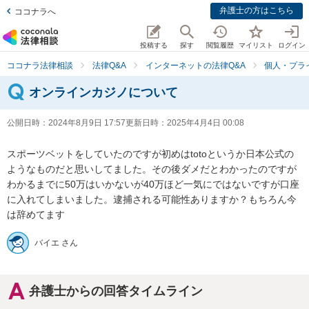
弁護士の方はこちら
ココナラへ
投稿する
探す
閲覧履歴
マイリスト
ログイン
ココナラ法律相談
法律Q&A
インターネットの法律Q&A
個人・プラ
オンラインカジノについて
公開日時：
2024年8月9日 17:57
更新日時：
2025年4月4日 00:08
スポーツベットをしていたのですが初めはtotoというか日本公式の
ようなものだと思いしてました。その後ダメだとわかったのですが
わかるまでに50万はいかないが40万ほど一気にではないですが口座
に入れてしまいました。逮捕される可能性ありますか？もちろん今
は辞めてます
バイエ さん
弁護士からの回答タイムライン