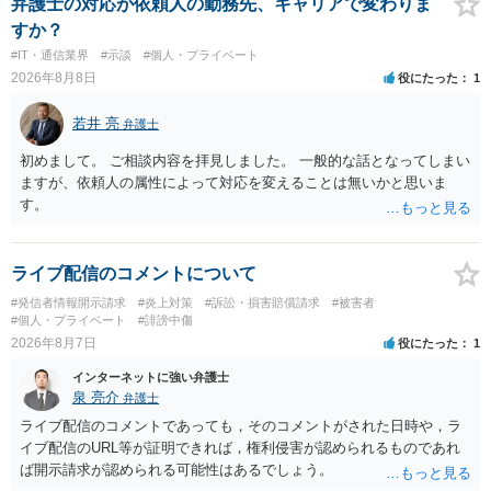
弁護士の対応が依頼人の勤務先、キャリアで変わりま
すか？
#IT・通信業界
#示談
#個人・プライベート
2026年8月8日
役にたった
1
若井 亮
弁護士
初めまして。 ご相談内容を拝見しました。 一般的な話となってしまい
ますが、依頼人の属性によって対応を変えることは無いかと思いま
す。
ライブ配信のコメントについて
#発信者情報開示請求
#炎上対策
#訴訟・損害賠償請求
#被害者
#個人・プライベート
#誹謗中傷
2026年8月7日
役にたった
1
インターネットに強い弁護士
泉 亮介
弁護士
ライブ配信のコメントであっても，そのコメントがされた日時や，ラ
イブ配信のURL等が証明できれば，権利侵害が認められるものであれ
ば開示請求が認められる可能性はあるでしょう。