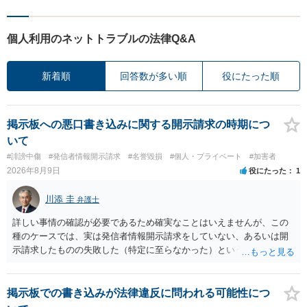
個人利用のネットトラブルの法律Q&A
新着順
回答数が多い順
役にたった順
掲示板への悪口書き込みに関する開示請求の時期につ
いて
#誹謗中傷
#発信者情報開示請求
#名誉毀損
#個人・プライベート
#加害者
2026年8月9日
役にたった
1
川添 圭
弁護士
詳しい事情の確認が必要であるため確実なことはいえませんが、この
種のケースでは、実は発信者情報開示請求をしていない、あるいは開
示請求したものの失敗した（特定に至らなかった）という事案が比較
的多いです（特に、発信者情報開示請求を行ったことを誇示するよう
な投稿をする場合にはなおさら）。
掲示板での書き込みが法律違反に問われる可能性につ