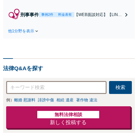
ていた経験のある弁護士／
許認可などの手続に精通」
刑事事件
【WEB面談対応】【LINE
事例2件
料金表有
軽いフットワークで急なご
での連絡可】「勾留請求の
依頼にも柔軟に対応「契約
却下実績有り」「軽いフッ
書作成・チェック、定款変
他1分野を表示
トワークで接見へ駆けつけ
更、NDA契約、従業員との
る」依頼者さまやご家族の
労働問題や事業譲渡」【休
不安な気持ちに寄り添い、
日・夜間相談可】
状況を自分のことのように
考えて真摯に向き合いま
す。【休日・夜間相談可】
法律Q&Aを探す
検索
例）
離婚 慰謝料
誹謗中傷
相続 遺産
著作物 違法
無料法律相談
新しく投稿する