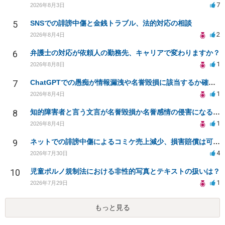
7
2026年8月3日
5
SNSでの誹謗中傷と金銭トラブル、法的対応の相談
2
2026年8月4日
6
弁護士の対応が依頼人の勤務先、キャリアで変わりますか？
1
2026年8月8日
7
ChatGPTでの愚痴が情報漏洩や名誉毀損に該当するか確認したい
1
2026年8月4日
8
知的障害者と言う文言が名誉毀損か名誉感情の侵害になるか教えてほしい。
1
2026年8月4日
9
ネットでの誹謗中傷によるコミケ売上減少、損害賠償は可能か？
4
2026年7月30日
10
児童ポルノ規制法における非性的写真とテキストの扱いは？
1
2026年7月29日
もっと見る