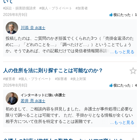
いて
#訴訟・損害賠償請求
#個人・プライベート
#加害者
2026年8月9日
役にたった
1
川添 圭
弁護士
投稿したのは、ご質問のかぎ括弧でくくられた3つ（「売掛金返済のた
めに…」「どれのことを…」「調べたけど…」）ということでしょう
か。そうであれば、その記載だけでは発信者情報開示請求が認められ
るような内容ではありません（申し立ててもほぼ門前払いに近い）。
ただ、「328が名誉毀損、偽計業務妨害、侮辱罪、ストーカー等に関す
る法律違反に該当するといわれ」とのことですので、ご質問に書かれ
人の住所を法に則り探すことは可能なのか？
ていない何らかの背景事情があれば、回答は180度変わるかもしれませ
#被害者
#個人・プライベート
#加害者
#炎上対策
ん。公開の場で詳細を投稿することは不適当と思われますので、弁護
2026年8月8日
役にたった
4
士へ直接相談した方がよいでしょう。
インターネットに強い弁護士
若井 亮
弁護士
初めまして、ご相談内容を拝見しました。 弁護士が事件処理に必要な
限りで調べることは可能です。 ただ、手掛かりとなる情報が全くない
相手方について住所を特定することは困難です。