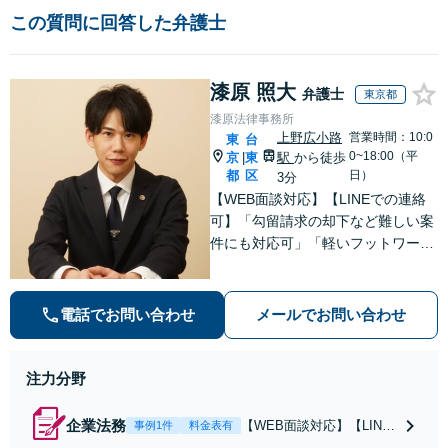
この質問に回答した弁護士
漆原 照大
弁護士
東京都
漆原法律事務所
上野広小路
営業時間：10:0
東
台
0~18:00（平
京
東
駅
から徒歩
|
都
区
日）
3分
【WEB面談対応】【LINEでの連絡
可】「勾留請求の却下など難しい案
件にも対応可」「軽いフットワーク
で接見へ駆けつける」「行政に勤め
ていた経験のある弁護士／許認可な
どの手続に精通」軽いフットワーク
電話でお問い合わせ
メールでお問い合わせ
で急なご依頼にも柔軟に対応【休
日・夜間相談可】
注力分野
企業法務
【WEB面談対応】【LINE
事例1件
料金表有
での連絡可】「行政に勤め