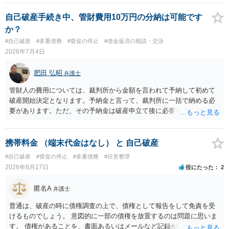
自己破産手続き中、管財費用10万円の分納は可能です
か？
#自己破産
#多重債務
#督促の停止
#借金返済の相談・交渉
2026年7月4日
肥田 弘昭
弁護士
管財人の費用については、裁判所から金額を言われて予納して初めて
破産開始決定となります。予納金と言って、裁判所に一括で納める必
要があります。ただ、その予納金は破産申立て後に必要ですので、そ
れまでに用意すれば良いです。依頼した弁護士にご相談ください。ご
参考にしてください。
携帯料金 （端末代金はなし） と 自己破産
#自己破産
#督促の停止
#多重債務
#任意整理
2026年6月17日
役にたった
2
匿名A
弁護士
普通は、破産の時に債権調査の上で、債権として報告をして免責を受
けるものでしょう。 意図的に一部の債権を放置するのは問題に思いま
す。 債権があることを、書面あるいはメールなど記録が残る形で、弁