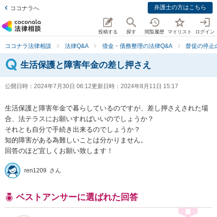
弁護士の方はこちら
ココナラへ
投稿する
探す
閲覧履歴
マイリスト
ログイン
ココナラ法律相談
法律Q&A
借金・債務整理の法律Q&A
督促の停止
生活保護と障害年金の差し押さえ
公開日時：
2024年7月30日 06:12
更新日時：
2024年8月11日 15:17
生活保護と障害年金で暮らしているのですが、差し押さえされた場
合、法テラスにお願いすればいいのでしょうか？

それとも自分で手続き出来るのでしょうか？

知的障害がある為難しいことは分かりません。

回答のほど宜しくお願い致します！
ren1209 さん
ベストアンサーに選ばれた回答