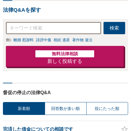
法律Q&Aを探す
検索
例）
離婚 慰謝料
誹謗中傷
相続 遺産
著作物 違法
無料法律相談
新しく投稿する
督促の停止の法律Q&A
新着順
回答数が多い順
役にたった順
完済した借金についての相談です