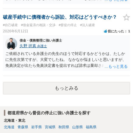
護士に伝えておきましょう。 正直、その弁護士の意図はわかりませ
ん。面倒だし、訴訟の可能性も低いので時効まで放置すればよいとい
う意味だとすれば悪質です。
破産手続中に債権者から訴訟、対応はどうすべきか？
#自己破産
#借金返済の相談・交渉
#督促の停止
#法人破産
2026年6月12日
役にたった
1
借金・債務整理に強い弁護士
久野 択真
弁護士
ご依頼されている弁護士の先生のほうで対応するかどうかは、たしか
に先生次第ですが、大変でしたね。 なかなか悩ましいと思いますが、
免責決定が出たら免責決定書を提出すれば請求は棄却されると思いま
すので、もう少しの辛抱だと思います。頑張ってください。
もっとみる
都道府県から督促の停止に強い弁護士を探す
北海道・東北
北海道
青森県
岩手県
宮城県
秋田県
山形県
福島県