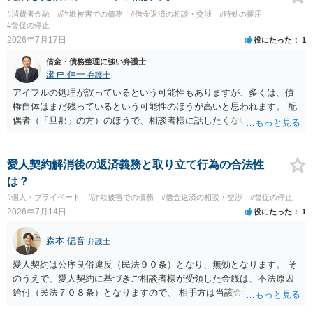
#消費者金融
#詐欺被害での債務
#借金返済の相談・交渉
#時効の援用
#督促の停止
2026年7月17日
役にたった
1
借金・債務整理に強い弁護士
瀬戸 伸一
弁護士
アイフルの処理が誤っているという可能性もありますが、多くは、債
権自体はまだ残っているという可能性のほうが高いと思われます。 配
偶者（「旦那」の方）のほうで、相談者様に話したくない事情等もあ
るのではないかと推察いたします。 長期間経過していれば、消滅時効
援用という方法も取れる可能性があるため、御主人に法律事務所に相
談にいくように説得されてはどうでしょうか。相談者様が一緒だと話
愛人契約解消後の返済義務と取り立て行為の合法性
せない事情もあるかもしれないのでおひとりで行ってもらうほうがい
は？
いかもしれません。 配偶者の債務がある状態で配偶者が亡くなると債
#個人・プライベート
#詐欺被害での債務
#借金返済の相談・交渉
#督促の停止
務を相談者様が相続するという状態になる（相続放棄などの亡くなっ
2026年7月14日
役にたった
1
てからの方法もありますが）ため、相談者様にも関係することだとし
て相談にいくようにお話してみてはどうでしょうか。
森本 偲音
弁護士
愛人契約は公序良俗違反（民法９０条）となり、無効となります。 そ
のうえで、愛人契約に基づきご相談者様が受領した金銭は、不法原因
給付（民法７０８条）となりますので、 相手方は当該金銭の返還請求
をすることはできません。 以上、ご参考までに。