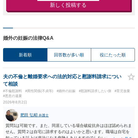
新しく投稿する
婚外の妊娠の法律Q&A
新着順
回答数が多い順
役にたった順
夫の不倫と離婚要求への法的対応と慰謝料請求につい
て相談
#不倫慰謝料
#異性関係(不貞等)
#婚外の妊娠
#慰謝料請求したい側
#育児放棄
#悪意の遺棄
2026年8月2日
肥田 弘昭
弁護士
質問1は可能です。また、同居している場合破綻抗弁はほぼ認められま
せん。質問２は自宅に請求するのはよいかと思います。職場は自宅を
知っている以上は違法になる危険もありますのでしない方が良いで