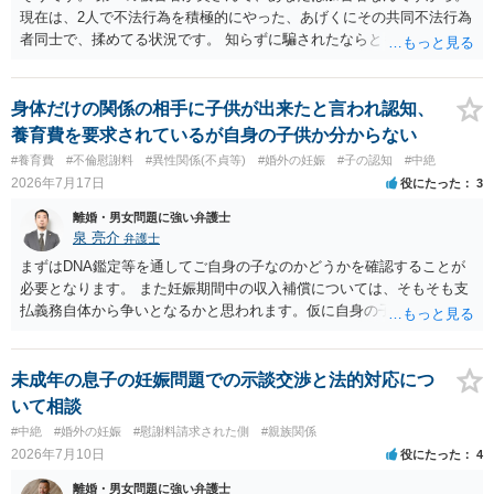
現在は、2人で不法行為を積極的にやった、あげくにその共同不法行為
者同士で、揉めてる状況です。 知らずに騙されたならともか
く・・・。 それでも経緯を考えれば多少は、その男よりは同情できる
というだけですから。
身体だけの関係の相手に子供が出来たと言われ認知、
養育費を要求されているが自身の子供か分からない
#養育費
#不倫慰謝料
#異性関係(不貞等)
#婚外の妊娠
#子の認知
#中絶
2026年7月17日
役にたった
3
離婚・男女問題に強い弁護士
泉 亮介
弁護士
まずはDNA鑑定等を通してご自身の子なのかどうかを確認することが
必要となります。 また妊娠期間中の収入補償については、そもそも支
払義務自体から争いとなるかと思われます。仮に自身の子であったと
して、そのことから当然に補償義務が発生するものではありません。
相手に弁護士がついているということであれば、依頼をするかしない
かは別として一度ご自身も個別に弁護士に相談をされたほうが良いで
未成年の息子の妊娠問題での示談交渉と法的対応につ
しょう。
いて相談
#中絶
#婚外の妊娠
#慰謝料請求された側
#親族関係
2026年7月10日
役にたった
4
離婚・男女問題に強い弁護士