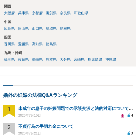
関西
大阪府
兵庫県
京都府
滋賀県
奈良県
和歌山県
中国
広島県
岡山県
山口県
鳥取県
島根県
四国
香川県
愛媛県
高知県
徳島県
九州・沖縄
福岡県
佐賀県
長崎県
熊本県
大分県
宮崎県
鹿児島県
沖縄県
婚外の妊娠の法律Q&Aランキング
1
未成年の息子の妊娠問題での示談交渉と法的対応について相談
4
2026年7月10日
2
不貞行為の手切れ金について
3
2026年7月21日