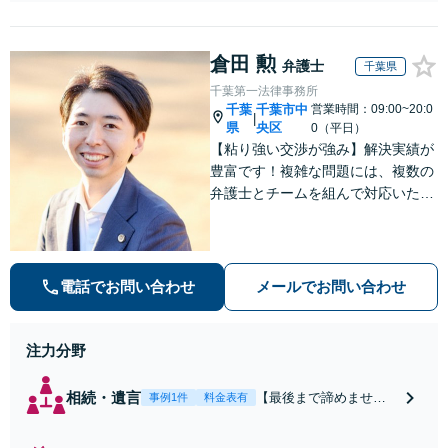
も話しやすかっ
た」の声多数】
【初回面談無料】
倉田 勲
【セカンドオピニ
弁護士
千葉県
オン可】離婚調停
千葉第一法律事務所
を含め、解決実績
千葉
千葉市中
営業時間：09:00~20:0
|
豊富です！不倫の
県
央区
0（平日）
慰謝料請求は証拠
【粘り強い交渉が強み】解決実績が
収集の段階からサ
豊富です！複雑な問題には、複数の
ポート。FP資格を
弁護士とチームを組んで対応いたし
活かし離婚後の生
ます。【安心・分かりやすい料金体
活設計までサポー
系】些細なお悩みにも、丁寧に寄り
ト
添い、不安を軽減します。まずはお
気軽にご相談ください。
電話でお問い合わせ
メールでお問い合わせ
注力分野
相続・遺言
【最後まで諦めませ
事例1件
料金表有
ん】親族間の交渉、複
雑な手続き、全て対応