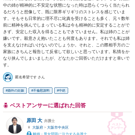
中の姉が精神的に不安定な状態になった時は恐らくつらく当たられ
るだろうと想像して、既に限界ギリギリのストレスを感じていま
す。そもそも日常的に理不尽に叱責を受けることも多く、元々数年
前に精神を病んでしまっている私は今も精神的に安定することがで
きず、安定した収入を得ることもできていません。私は姉のことが
嫌いです。殺意さえ抱いたことも何度もあります。それでも私は姉
を支えなければいけないのでしょうか。それと、この際相手方のご
家族にきちんと報告して反省して欲しいと思っています。私情をか
なり挟んでしまいましたが、どなたかご回答いただけますと幸いで
す。
匿名希望です さん
婚外の妊娠
不倫慰謝料
中絶
ベストアンサーに選ばれた回答
原田 大
弁護士
大阪府
>
大阪市中央区
離婚・男女問題に注力する弁護士