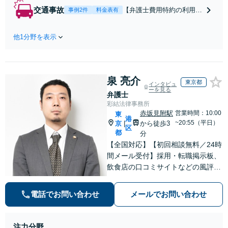
します！不利な条件で
交通事故
【弁護士費用特約の利用＆
事例2件
料金表有
合意してしまう前にご
Zoom相談可】【死亡・骨
相談ください。【土
折・後遺障害・むち打ち
地・不動産】長期化し
他1分野を表示
等】交通事故でご家族がな
ている問題もできる限
くなってしまった方やお怪
り円滑な交渉へと導き
我された方はまずご相談く
ます。事業承継／相続
ださい。ご自身での対応で
放棄も対応可能。【JR
泉 亮介
は損をしてしまうかもしれ
東京都
インタビュ
千葉駅近く】駐車場あ
ーを見る
ません。代わりに交渉・手
弁護士
り
続きをし、負担を軽減。
彩結法律事務所
赤坂見附駅
営業時間：10:00
東
港
~20:55（平日）
京
から徒歩3
|
区
都
分
【全国対応】【初回相談無料／24時
間メール受付】採用・転職掲示板、
飲食店の口コミサイトなどの風評被
害対策など実績あり！【刑事】犯罪
の種類を問わず相談可。可能な限り
電話でお問い合わせ
メールでお問い合わせ
早期対応で駆けつけサポート【労
働】不当解雇・残業代請求はおまか
せください
注力分野