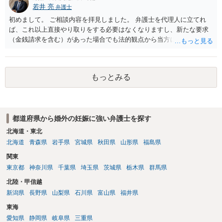
若井 亮
弁護士
初めまして。 ご相談内容を拝見しました。 弁護士を代理人に立てれ
ば、これ以上直接やり取りをする必要はなくなりますし、新たな要求
（金銭請求を含む）があった場合でも法的観点から当方に支払うべき
義務があるのかを精査し、回答することができます。 代理人を立てな
いのであれば、基本的にはご自身で対応していくことになります。 こ
れ以上の要求を回避するためには、合意内容を書面しておくことで
もっとみる
す。 特に重要な点としては、合意事項以外には貸し借りが無いことを
確認する条項（清算条項）をきちんと盛り込んでおくことです。 お金
を払うにしても、紛争が蒸し返されないよう、合意書を作成して取り
交わすようにしてください。
都道府県から婚外の妊娠に強い弁護士を探す
北海道・東北
北海道
青森県
岩手県
宮城県
秋田県
山形県
福島県
関東
東京都
神奈川県
千葉県
埼玉県
茨城県
栃木県
群馬県
北陸・甲信越
新潟県
長野県
山梨県
石川県
富山県
福井県
東海
愛知県
静岡県
岐阜県
三重県