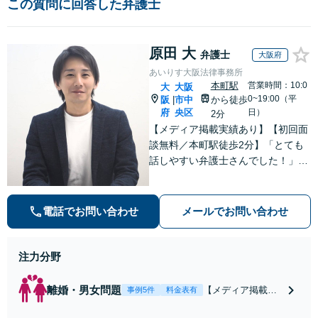
この質問に回答した弁護士
原田 大
弁護士
大阪府
あいりす大阪法律事務所
本町駅
営業時間：10:0
大
大阪
0~19:00（平
阪
市中
から徒歩
|
府
央区
日）
2分
【メディア掲載実績あり】【初回面
談無料／本町駅徒歩2分】「とても
話しやすい弁護士さんでした！」の
声多数◎離婚の解決実績多数。FP資
格を活かし離婚後の生活設計までサ
ポート【時間外面談も対応】
電話でお問い合わせ
メールでお問い合わせ
注力分野
離婚・男女問題
【メディア掲載実
事例5件
料金表有
績あり】【「とて