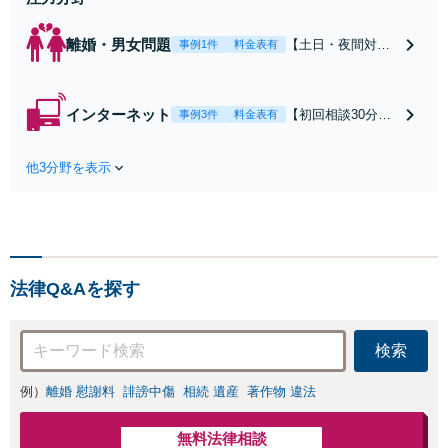
離婚・男女問題
【土日・夜間対応
事例1件
料金表有
可】【初回相談30
分無料】「相手方
から書面を提示さ
インターネット
【初回相談30分無
事例3件
料金表有
れたら、サインす
料】状況に応じて
る前にご相談を」
手段を使い分け、
経験豊富な弁護士
他3分野を表示
適切な方法で投稿
が全力で交渉にあ
の削除・発信者情
たります！相手方
報開示請求をおこ
と直接話す精神的
ないます「企業や
負担を軽減「弁護
お店の風評被害対
士の交渉で慰謝料
策／売り上げ低下
金額アップ／減額
法律Q&Aを探す
防止のために尽
交渉も対応可」
力」加害者側の対
【完全個室対応】
応可：開示請求の
検索
意見照会が来たと
きの対処法、被害
例）
離婚 慰謝料
誹謗中傷
相続 遺産
著作物 違法
者との示談交渉
無料法律相談