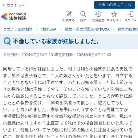
弁護士の方はこちら
ココナラへ
投稿する
探す
閲覧履歴
マイリスト
ログイン
ココナラ法律相談
法律Q&A
離婚・男女問題の法律Q&A
婚外の妊娠
不倫している家族が妊娠しました。
公開日時：
2024年7月24日 13:45
更新日時：
2024年9月4日 11:43
同居している姉が妊娠しました。相手は姉と不倫関係にある男性で
す。男性は妻子持ちで、二人の娘さんがいたと思います。自立する
こともできない十代の子達です。わたしが知る限り一年以上前から
その男性と姉は不倫しており、そのことを知っていながら特にこち
らから話題にすることもなく静観していました。ところが昨日妊娠
したとの報告を受け、「体調を気遣って欲しい。協力して欲し
い。」と言われました。家事を手伝ったりすることは可能ですが、
生活費以外の妊娠に関する金銭的な援助を求められた場合、私にそ
の義務はありますか？正直言って私はその場合拒否したいと思って
います。何度もバレてその度に相手方の奥さんに注意を受けている
のに、関係を持ち続けた二人だけの責任だと思います。そして妊娠