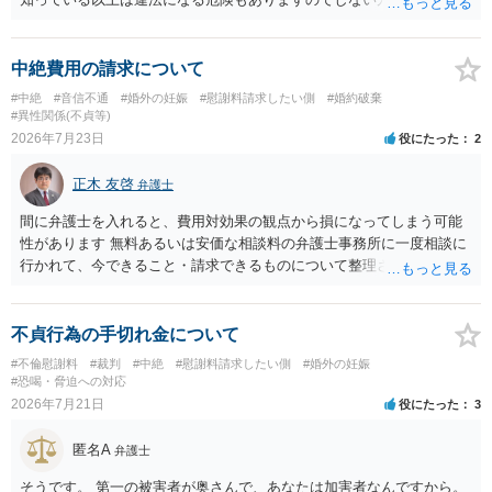
す。質問３は可能かと思います。質問４は悪意の遺棄などに該当する
かと思います。有責配偶者ですので相手方からの離婚は拒否しても仮
に訴訟されても法的に成立しません。質問５は認知すると養育費支払
中絶費用の請求について
い、相続権が発生します。合意があれば法的に可能ですが法律で強制
#中絶
#音信不通
#婚外の妊娠
#慰謝料請求したい側
#婚約破棄
することはできません。質問６は可能です。質問７は不貞行為の写真
#異性関係(不貞等)
データ（ハメ撮り）、第三者撮影の腕組み写真、夫の自白録音まであ
2026年7月23日
役にたった
2
るのであれば十分かと思います。ご参考にしてください。
正木 友啓
弁護士
間に弁護士を入れると、費用対効果の観点から損になってしまう可能
性があります 無料あるいは安価な相談料の弁護士事務所に一度相談に
行かれて、今できること・請求できるものについて整理されるのがよ
いかと思います
不貞行為の手切れ金について
#不倫慰謝料
#裁判
#中絶
#慰謝料請求したい側
#婚外の妊娠
#恐喝・脅迫への対応
2026年7月21日
役にたった
3
匿名A
弁護士
そうです。 第一の被害者が奥さんで、あなたは加害者なんですから。