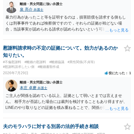
学進学についての父母の認識、父母の学歴・収入・資産状況、進学先
離婚・男女問題に強い弁護士
や費用などを踏まえて個別に検討することになります。公正証書の他
泉 亮介
弁護士
の条項において、養育費の終期についてどのように定められている
暴力行為があったこと等を証明するのは，損害賠償を請求する側もし
か、大学進学に関する定めの有無、「教育費」「進学費用」に関する
くは刑事事件であれば検察側ですので，それらの証拠が殆どない場
定めの有無等について確認する必要があると考えられます。
合，当該事実が認められる請求が認められないという可能性はあるで
しょう。
慰謝料請求時の不定の証拠について。効力があるのか
知りたい。
#不倫慰謝料
#離婚の慰謝料
#離婚協議
#異性関係(不貞等)
#慰謝料請求したい側
#離婚書類作成
2026年7月29日
役にたった
1
離婚・男女問題に強い弁護士
本庄 卓磨
弁護士
ご主人が関係を認めている以上、証拠として弱いとまでは言えませ
ん。 相手方が否認した場合には裁判を検討することもあり得ますが、
LINEのやり取りなどの証拠を積み重ねることで、関係が認定される余
地は十分にあります。 ただし、手元の証拠でどこまで認定できるかは
個別の事情によりますので、お早めに弁護士に相談されることをおす
すめします。
夫のモラハラに対する別居の法的手続き相談