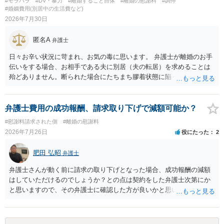
#モラハラ
#DV・暴力
#離婚すること自体
#離婚の慰謝料
#調停
#婚姻費用(別居中の生活費など)
2026年7月30日
匿名A
弁護士
日々お辛い状況に苛まれ、お気の毒に思います。 弁護士が離婚のお手
伝いをする場合、お相手である夫に別居（夫の転居）を求めることは
殆どありません。断られた場合にたちまち膠着状態に陥ってしまうの
と、同居中の依頼者ご本人をますます窮地に陥らせてしまう可能性が
高いためです。 実務的には、ご相談者さまが転居する形で離婚協議等
を進める選択を採らざるを得ないことが圧倒的多数です。
弁護士費用の成功報酬、請求取り下げで減額可能か？
#慰謝料請求された側
#離婚の慰謝料
2026年7月26日
役にたった
2
肥田 弘昭
弁護士
弁護士さんが動く前に請求の取り下げとなった場合、成功報酬の減額
はしていただけるのでしょうか？との点は契約をした弁護士次第にか
と思いますので、その弁護士に確認した方が良いかと思います。ご参
考にしてください。