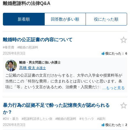
離婚慰謝料の法律Q&A
新着順
回答数が多い順
役にたった順
離婚時の公正証書の内容について
#養育費
#離婚の慰謝料
2026年8月3日
役にたった
6
離婚・男女問題に強い弁護士
髙橋 俊太
弁護士
ご記載の公正証書の文言だけからすると、大学の入学金や授業料等が
当然にこの「特別な費用」に含まれるとは言いにくいと思います。条
項に「等」という文言があるため、治療費・入院費だけに限定される
わけではありませんが、その前に「病気・事故に伴う費用」と明記さ
れていますので、通常は、病気や事故によって臨時に必要となった医
療費その他これに類する特別支出を念頭に置いた条項と読むのが自然
暴力行為の証拠不足で酔った記憶喪失が認められる
です。したがって、大学の入学金、授業料、受験費用などの教育費に
か？
ついてまで、「この条項があるから当然に半額を請求できる」とまで
#DV・暴力
#慰謝料請求したい側
#離婚の慰謝料
#モラハラ
#裁判
は言いにくいと思われます。なお、通常、大学進学費用をどこまで負
2026年8月3日
役にたった
2
担すべきかについては、離婚時の合意内容のほか、子どもの年齢、大