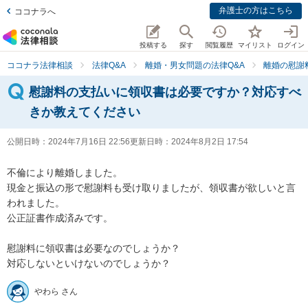
弁護士の方はこちら
ココナラへ
投稿する
探す
閲覧履歴
マイリスト
ログイン
ココナラ法律相談
法律Q&A
離婚・男女問題の法律Q&A
離婚の慰謝
慰謝料の支払いに領収書は必要ですか？対応すべ
きか教えてください
公開日時：
2024年7月16日 22:56
更新日時：
2024年8月2日 17:54
不倫により離婚しました。

現金と振込の形で慰謝料も受け取りましたが、領収書が欲しいと言
われました。

公正証書作成済みです。

慰謝料に領収書は必要なのでしょうか？

対応しないといけないのでしょうか？
やわら さん