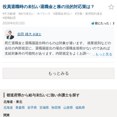
ては、ただ時間が経過するだけでは足りず、時効の利益を受ける者が
互いの認識・証拠関係によって結論が左右されるため、この回答はあ
「援用」、つまり「時効を主張する」ことが必要です。この「援用」
役員退職時の未払い退職金と株の法的対応策は？
くまで一般論にとどまるものです。 具体的な見通しや請求可能額の目
が一定の場合、信義則に反し許されないとされる場合があります（つ
安については、実際のメール・チャット・業務内容の資料をお持ちの
#不当解雇
#給与未払い
#パワハラ
#退職金未払い
#労働・雇用契約違反
まり時効の首長ができないので権利が認められる）。 ただ非常に例外
#退職勧奨
うえ、弁護士に個別相談されることをおすすめします。
的なケースなので、あなたの事案で時効の援用が信義則違反といえる
2026年6月13日
役にたった
2
かは具体的事情を聴いてみないと何とも言えません（一般には「ほぼ
不可能」と考えてください）。 一度、当時の事情を文書化して直接弁
吉田 雄大
弁護士
護士に面談相談されることをお勧めします。
死亡退職金と退職届提出時のものは対象が違います。 就業規則などの
会社の内部規定に、退職届提出の場合の退職金規程がないのであれば
支給対象外の可能性があります。内部規定をよくお調べになったほう
がいいですが、会社（元夫）が本当のことを述べているかどうかを含
め、調査のためにも弁護士にご依頼なさるほうが良いと思います。
もっとみる
都道府県から給与未払いに強い弁護士を探す
北海道・東北
北海道
青森県
岩手県
宮城県
秋田県
山形県
福島県
関東