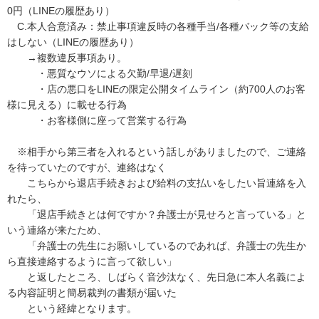
0円（LINEの履歴あり）

　C.本人合意済み：禁止事項違反時の各種手当/各種バック等の支給
はしない（LINEの履歴あり）

　　→複数違反事項あり。

　　　・悪質なウソによる欠勤/早退/遅刻

　　　・店の悪口をLINEの限定公開タイムライン（約700人のお客
様に見える）に載せる行為

　　　・お客様側に座って営業する行為

　※相手から第三者を入れるという話しがありましたので、ご連絡
を待っていたのですが、連絡はなく

　　こちらから退店手続きおよび給料の支払いをしたい旨連絡を入
れたら、

　　「退店手続きとは何ですか？弁護士が見せろと言っている」と
いう連絡が来たため、

　　「弁護士の先生にお願いしているのであれば、弁護士の先生か
ら直接連絡するように言って欲しい」

　　と返したところ、しばらく音沙汰なく、先日急に本人名義によ
る内容証明と簡易裁判の書類が届いた
