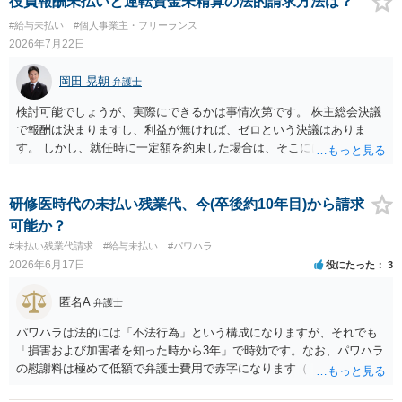
役員報酬未払いと運転資金未精算の法的請求方法は？
２ 上記を前提に、これまでの業務についても、有償の業務委託契約
#給与未払い
#個人事業主・フリーランス
や雇用契約が成立していた前提で給与を請求するルートなどが理論上
2026年7月22日
考えられます。 もっとも、裁判等で必ず認められるわけではなく、当
事者の認識やメール・チャットの内容等の証拠関係によって結論が変
岡田 晃朝
弁護士
わります。 ３ 報酬額については、事前の取決めがなくても、同種業
務の相場や通常の報酬水準を基準に「相当額」を算定して請求するこ
検討可能でしょうが、実際にできるかは事情次第です。 株主総会決議
と自体は法律上否定されません。 ただし、相手方が「無償のつもりだ
で報酬は決まりますし、利益が無ければ、ゼロという決議はありま
った」と反論する可能性も高く、請求額の全額がそのまま認められる
す。 しかし、就任時に一定額を約束した場合は、そこには配慮義務が
とは限らないため、交渉の場面では「理論上の満額」と「現実的な落
ありますし、労働者兼役員の場合は、労働者給料は請求できる可能性
としどころ」を分けて考える必要があります。 ４ 制作側から名刺が
あります。 なお、法的に認められても会社に資力がなければ破産し
支給され、その肩書きで外部と打合せ・広報活動を行っていた事実
て、回収できないとなることもあります。
研修医時代の未払い残業代、今(卒後約10年目)から請求
は、「プロジェクトの一員として継続的に業務を担当していた」こと
可能か？
を裏付ける有力な事情になります。もっとも、名刺の存在だけで有償
#未払い残業代請求
#給与未払い
#パワハラ
契約や具体的な報酬額が自動的に認められるわけではなく、あくまで
2026年6月17日
役にたった
3
他の証拠と併せて評価される位置付けです。 ５ 今後も関わる場合
は、業務範囲、報酬、期間・解約条件、著作権・クレジット表記、費
匿名A
用負担等を明確に定めた業務委託契約書を締結しておくことを強くお
弁護士
すすめします。円満な話し合いのためには、 ・これまでの業務内容・
パワハラは法的には「不法行為」という構成になりますが、それでも
負担を時系列で整理し事実関係を共有すること ・「過去の貢献への最
「損害および加害者を知った時から3年」で時効です。なお、パワハラ
低限の謝意・一部清算」と「今後の関係・契約条件」の双方につい
の慰謝料は極めて低額で弁護士費用で赤字になります（「しまむら
て、複数の選択肢を用意して提案すること を意識されるとよいかと思
パワハラ 裁判」で検索すると裁判例が見つかります）。 時効につい
います。 いずれにしても、契約書がないまま継続してきた経緯や、お