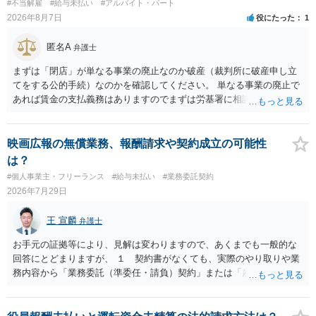
#不当解雇
#給与未払い
#アルバイト・パート
2026年8月7日
役にたった
1
匿名A
弁護士
まずは「閉店」が単なる事業の廃止なのか破産（裁判所に破産申し立
てをする公的手続）なのかを確認してください。 単なる事業の廃止で
あれば賃金の支払義務はありますのでまずは労基署に相談してくださ
い。破産申立てであれば破産手続きの中で破産管財人から（全額は難
しいかもしれませんが）賃金などの労働債権は他の債務より優先して
支払われます。ただし支払までにかなり時間がかかるでしょう。 さら
映画広報の無償業務、報酬請求や契約成立の可能性
に、「独立行政法人労働者健康安全機構 」という公的機関が未払賃金
は？
の立替事業を行っています。詳しくは、同機構の＜未払賃金立替払相
#個人事業主・フリーランス
#給与未払い
#業務委託契約
談コーナー＞ TEL 044-431-8663 相談時間：土日祝日を除く9:15～1
2026年7月29日
7:00 に相談してみてください。同じように未払となった他の従業員の
方がいれば一緒に相談してみるといいでしょう。
王 宣麟
弁護士
お手元の証拠等により、見解は変わりますので、あくまでも一般的な
回答にとどまりますが、 １ 契約書がなくても、実際のやり取りや業
務内容から「業務委託（準委任・請負）契約」または「雇用契約」が
黙示に成立していると評価される余地があります。 もっとも、当初ボ
ランティア・無償協力という色彩が強かった場合には、契約内容（有
償か無償か）について当事者間の認識が大きな争点となり得ます。