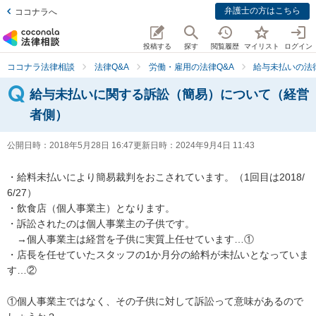
弁護士の方はこちら
ココナラへ
投稿する
探す
閲覧履歴
マイリスト
ログイン
ココナラ法律相談
法律Q&A
労働・雇用の法律Q&A
給与未払いの法律
給与未払いに関する訴訟（簡易）について（経営
者側）
公開日時：
2018年5月28日 16:47
更新日時：
2024年9月4日 11:43
・給料未払いにより簡易裁判をおこされています。（1回目は2018/
6/27）

・飲食店（個人事業主）となります。

・訴訟されたのは個人事業主の子供です。

　→個人事業主は経営を子供に実質上任せています…①

・店長を任せていたスタッフの1か月分の給料が未払いとなっていま
す…②

①個人事業主ではなく、その子供に対して訴訟って意味があるので