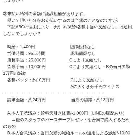
しょうか？

②未払い給料の金額に認識齟齬があります。

　働いて頂いた分をお支払いするのは当然のことなのですが、

　下記ABCの理由により「天引き/減給/各種手当の支給なし」は通用
しないでしょうか？

　時給：1,400円　　　　　　　 　認識齟齬なし

　労働時間：95.5時間　　　　　　認識齟齬なし

　店長手当：25,000円　　　　　  Cにより支給なし

　皆勤手当：10,000円　　　　  　Cにより支給なし＋Bの当日欠勤
1万円の減給

　各種バック：約10万円　　　   　Cにより支給なし

　　　　　　　　　　　　　　　　Aの天引き分千円マイナス

=========================================

　請求金額：約24万円　　　　　　当店の認識：約13万円

　A.本人了承済み：給料天引き経費/-1,000円（LINEの履歴あり）

　　→他のスタッフのバースデープレゼントを合同で購入するため
のもの

　B.本人合意済み：当日欠勤の減給ルールの適用による減給/-10,00