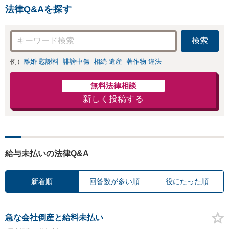
法律Q&Aを探す
検索
例）
離婚 慰謝料
誹謗中傷
相続 遺産
著作物 違法
無料法律相談
新しく投稿する
給与未払いの法律Q&A
新着順
回答数が多い順
役にたった順
急な会社倒産と給料未払い