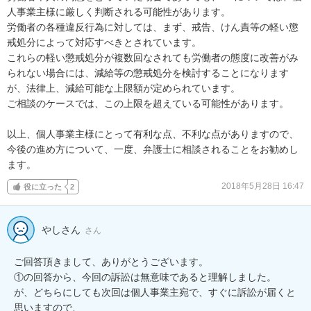
人事業主様に厳しく判断される可能性があります。

労働者の各種違反行為に対しては、まず、戒告、けん責等の軽い懲
戒処分によって対応すべきとされています。

これらの軽い懲戒処分が複数回なされても労働者の態度に改善がみ
られない場合には、減給等の懲戒処分を検討することになります
が、法律上、減給可能な上限額が定められています。

ご相談のケースでは、この上限を超えている可能性があります。

以上、個人事業主様にとって有利な点、不利な点がありますので、
今後の進め方について、一度、弁護士に相談されることをお勧めし
ます。
2018年5月28日 16:47
役に立った
2
やしさん
さん
ご回答頂きまして、ありがとうございます。

①の回答から、今回の訴訟は無意味であると理解しました。

が、どちらにしても次回は個人事業主宛で、すぐに訴訟が届くと
思いますので、
