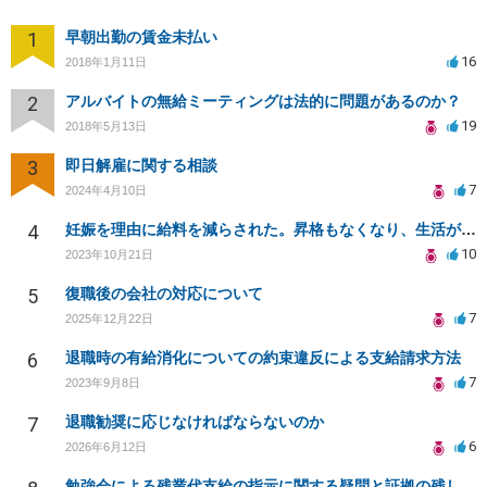
1
早朝出勤の賃金未払い
16
2018年1月11日
2
アルバイトの無給ミーティングは法的に問題があるのか？
19
2018年5月13日
3
即日解雇に関する相談
7
2024年4月10日
4
妊娠を理由に給料を減らされた。昇格もなくなり、生活が苦しい。
10
2023年10月21日
5
復職後の会社の対応について
7
2025年12月22日
6
退職時の有給消化についての約束違反による支給請求方法
7
2023年9月8日
7
退職勧奨に応じなければならないのか
6
2026年6月12日
勉強会による残業代支給の指示に関する疑問と証拠の残し方について