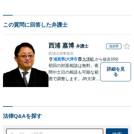
この質問に回答した弁護士
西浦 嘉博
弁護士
滋賀県
西浦法律事務所
滋賀県
大津市
大津駅
から徒歩10分
|
初回の対面相談は無料。夜
詳細を見
間や土日の相談も可能な範
る
囲で調整します。JR大津駅
から徒歩10分、京阪大津線
上栄町駅から徒歩4分、大
津赤十字病院の前になりま
す。 【滋賀県２位 弁護士
ドットコムランキング（20
法律Q&Aを探す
24年7月-2026年7月現
在）】