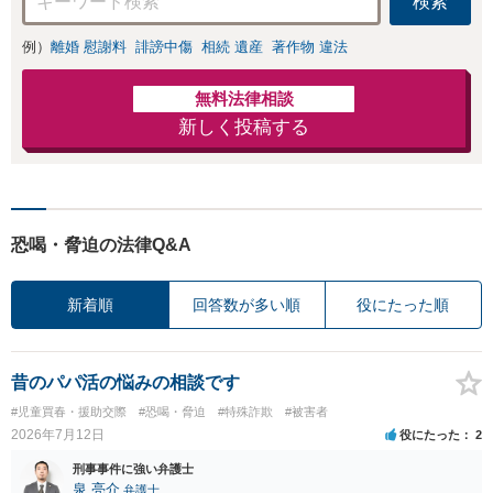
検索
例）
離婚 慰謝料
誹謗中傷
相続 遺産
著作物 違法
無料法律相談
新しく投稿する
恐喝・脅迫の法律Q&A
新着順
回答数が多い順
役にたった順
昔のパパ活の悩みの相談です
#児童買春・援助交際
#恐喝・脅迫
#特殊詐欺
#被害者
2026年7月12日
役にたった
2
刑事事件に強い弁護士
泉 亮介
弁護士