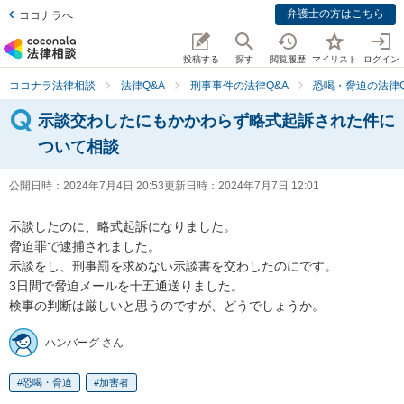
弁護士の方はこちら
ココナラへ
投稿する
探す
閲覧履歴
マイリスト
ログイン
ココナラ法律相談
法律Q&A
刑事事件の法律Q&A
恐喝・脅迫の法律Q
示談交わしたにもかかわらず略式起訴された件に
ついて相談
公開日時：
2024年7月4日 20:53
更新日時：
2024年7月7日 12:01
示談したのに、略式起訴になりました。

脅迫罪で逮捕されました。

示談をし、刑事罰を求めない示談書を交わしたのにです。

3日間で脅迫メールを十五通送りました。

検事の判断は厳しいと思うのですが、どうでしょうか。
ハンバーグ さん
恐喝・脅迫
加害者