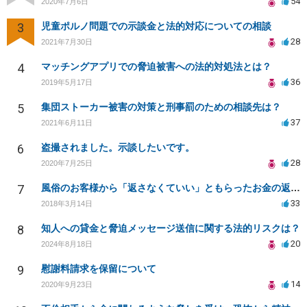
54
2020年7月6日
3
児童ポルノ問題での示談金と法的対応についての相談
28
2021年7月30日
4
マッチングアプリでの脅迫被害への法的対処法とは？
36
2019年5月17日
5
集団ストーカー被害の対策と刑事罰のための相談先は？
37
2021年6月11日
6
盗撮されました。示談したいです。
28
2020年7月25日
7
風俗のお客様から「返さなくていい」ともらったお金の返済を強要されています
33
2018年3月14日
8
知人への貸金と脅迫メッセージ送信に関する法的リスクは？
20
2024年8月18日
9
慰謝料請求を保留について
14
2020年9月23日