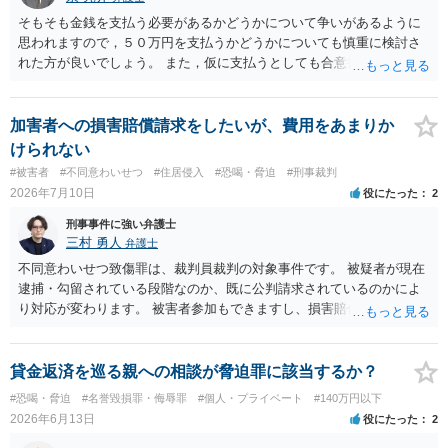
そもそも金銭を支払う必要があるかどうかについて争いがあるように
思われますので，５０万円を支払うかどうかについても慎重に検討さ
れた方が良いでしょう。 また，仮に支払うとしても合意書を交わし，
清算条項等を入れた上で，相手との関係をしっかりと断てるように書
面を作成したうえで支払いをする必要があるでしょう。 一度弁護士に
相談をされた方が良いかと思われます。
加害者への損害賠償請求をしたいが、費用をあまりか
けられない
#被害者
#不同意わいせつ
#住居侵入
#恐喝・脅迫
#刑事裁判
2026年7月10日
役にたった
2
刑事事件に強い弁護士
三村 勇人
弁護士
不同意わいせつ致傷罪は、裁判員裁判の対象事件です。 被疑者が現在
逮捕・勾留されている段階なのか、既に公判請求されているのかによ
り対応が変わります。 被害者参加もできますし、損害賠償命令制度も
刑事和解も活用できます。 私なら、被告人本人だけでなく、親族等の
第三者を保証人とする内容で債務名義を取得できるの、まずは刑事和
解を検討します。 弁護士に依頼せず、ご自身で手続きを進めることは
貸金返済を巡る親への相談が脅迫罪に該当するか？
できますが、経験上うまくいった例をみたことがありません。 弁護士
#恐喝・脅迫
#名誉毀損罪・侮辱罪
#個人・プライベート
#140万円以下
へご相談されることをお勧めはいたします。 ※余談ですが、被害者通
2026年6月13日
役にたった
2
知を依頼すると現在の検察庁での捜査進行や公判期日を知ることがで