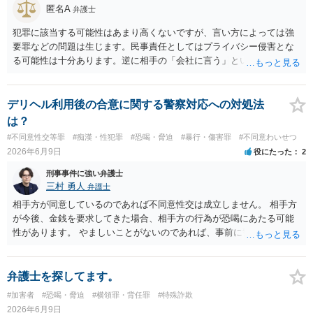
きますので、送致後であれば検察庁に電話してみてください。
匿名A
弁護士
犯罪に該当する可能性はあまり高くないですが、言い方によっては強
要罪などの問題は生じます。民事責任としてはプライバシー侵害とな
る可能性は十分あります。逆に相手の「会社に言う」という発言は脅
迫の可能性はあります。ただ、この種のトラブルでは警察は動かない
（双方の主張ともに取り合わない）でしょう。 返済がなされないので
あれば訴訟や支払督促など法的措置を取るべきというのが法律相談と
デリヘル利用後の合意に関する警察対応への対処法
しての模範解答となります。「親に言う」という行為が犯罪に該当し
は？
ないとしても、本件のように余計なトラブルを招き、相手が反発して
#不同意性交等罪
#痴漢・性犯罪
#恐喝・脅迫
#暴行・傷害罪
#不同意わいせつ
任意の返済が期待できなくなり、事情によっては不法行為を主張され
2026年6月9日
役にたった
2
て事実上相殺（減額）となってしまうリスクもあり、何の得にもなり
ません。
刑事事件に強い弁護士
三村 勇人
弁護士
相手方が同意しているのであれば不同意性交は成立しません。 相手方
が今後、金銭を要求してきた場合、相手方の行為が恐喝にあたる可能
性があります。 やましいことがないのであれば、事前に警察に相談す
るのも良いかと思われます。
弁護士を探してます。
#加害者
#恐喝・脅迫
#横領罪・背任罪
#特殊詐欺
2026年6月9日