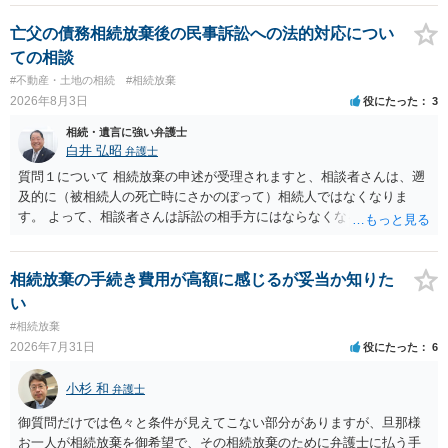
できない、という意味でした。
亡父の債務相続放棄後の民事訴訟への法的対応につい
ての相談
#不動産・土地の相続
#相続放棄
2026年8月3日
役にたった
3
相続・遺言に強い弁護士
白井 弘昭
弁護士
質問１について 相続放棄の申述が受理されますと、相談者さんは、遡
及的に（被相続人の死亡時にさかのぼって）相続人ではなくなりま
す。 よって、相談者さんは訴訟の相手方にはならなくなるので（明け
渡し請求の対象ではなくなるので）請求棄却となります。 相続放棄受
理証明を家庭裁判所で取得し、コピーを答弁書に添えて裁判所に提出
してください。 質問２について 請求棄却を求める答弁書を提出すれ
相続放棄の手続き費用が高額に感じるが妥当か知りた
ば、第１回期日は出席する必要がありません。その日は差支え（用事
い
があり出席できない）との記載で十分です。 質問３について 弁護士で
#相続放棄
はないので、ｍｉｎｔｓでの提出の必要は無いと思います。郵送（期
2026年7月31日
役にたった
6
限までに届けばよい）で十分です。 詳細は、書面記載の裁判所書記官
にお問い合わせください。 以上、ご参考まで。
小杉 和
弁護士
御質問だけでは色々と条件が見えてこない部分がありますが、旦那様
お一人が相続放棄を御希望で、その相続放棄のために弁護士に払う手