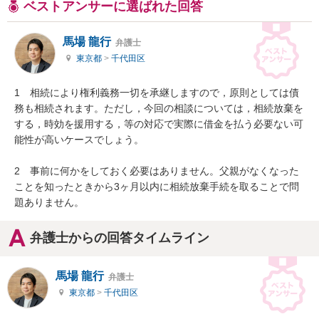
ベストアンサーに選ばれた回答
馬場 龍行
弁護士
東京都
>
千代田区
1　相続により権利義務一切を承継しますので，原則としては債
務も相続されます。ただし，今回の相談については，相続放棄を
する，時効を援用する，等の対応で実際に借金を払う必要ない可
能性が高いケースでしょう。

2　事前に何かをしておく必要はありません。父親がなくなった
ことを知ったときから3ヶ月以内に相続放棄手続を取ることで問
題ありません。
弁護士からの回答タイムライン
馬場 龍行
弁護士
東京都
>
千代田区