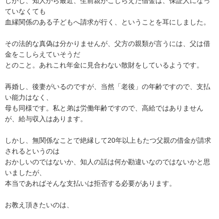
しかし、知人から最近、生前親がこしらえた借金は、保証人になっ
ていなくても

血縁関係のある子どもへ請求が行く、ということを耳にしました。

その法的な真偽は分かりませんが、父方の親類が言うには、父は借
金をこしらえていそうだ

とのこと。あれこれ年金に見合わない散財をしているようです。

再婚し、後妻がいるのですが、当然「老後」の年齢ですので、支払
い能力はなく、

母も同様です。私と弟は労働年齢ですので、高給ではありません
が、給与収入はあります。

しかし、無関係なことで絶縁して20年以上もたつ父親の借金が請求
されるというのは

おかしいのではないか、知人の話は何か勘違いなのではないかと思
いましたが、

本当であればそんな支払いは拒否する必要があります。

お教え頂きたいのは、
