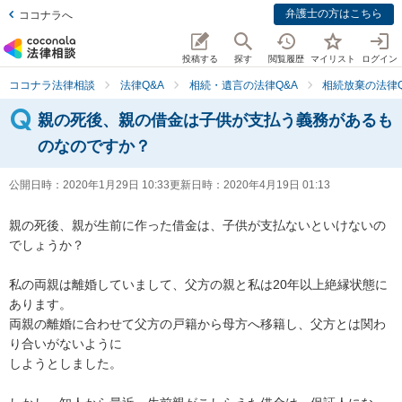
弁護士の方はこちら
ココナラへ
投稿する
探す
閲覧履歴
マイリスト
ログイン
ココナラ法律相談
法律Q&A
相続・遺言の法律Q&A
相続放棄の法律Q
親の死後、親の借金は子供が支払う義務があるも
のなのですか？
公開日時：
2020年1月29日 10:33
更新日時：
2020年4月19日 01:13
親の死後、親が生前に作った借金は、子供が支払ないといけないの
でしょうか？

私の両親は離婚していまして、父方の親と私は20年以上絶縁状態に
あります。

両親の離婚に合わせて父方の戸籍から母方へ移籍し、父方とは関わ
り合いがないように

しようとしました。
