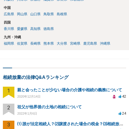
中国
広島県
岡山県
山口県
鳥取県
島根県
四国
香川県
愛媛県
高知県
徳島県
九州・沖縄
福岡県
佐賀県
長崎県
熊本県
大分県
宮崎県
鹿児島県
沖縄県
相続放棄の法律Q&Aランキング
1
親と会ったことが少ない場合の介護や相続の義務について
42
2020年12月14日
2
祖父が他界後の土地の相続について
24
2022年1月6日
3
⑴ 誰が法定相続人？⑵譲渡された場合の税金？⑶相続放棄後同じ不動産を相続できない？⑷借金返済義務は？