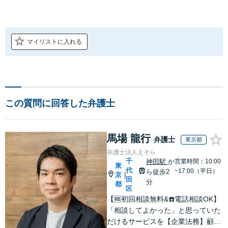
マイリストに入れる
この質問に回答した弁護士
馬場 龍行
弁護士
東京都
弁護士法人えそら
千
神田駅
か
営業時間：10:00
東
代
~17:00（平日）
ら徒歩2
京
|
田
分
都
区
【🆓初回相談無料&☎️電話相談OK】
「相談してよかった」と思っていた
だけるサービスを【企業法務】顧問