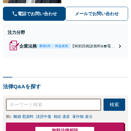
契約月額9,800円〜。低コスト・縛
りなし・相談回数無制限を叶えた企
電話でお問い合わせ
メールでお問い合わせ
業法務プラン
注力分野
企業法務
【🆓初回相談無料&☎️電話
事例1件
料金表有
相談OK】顧問契約月額9,8
00円〜｜顧問契約300社以
上の豊富な実績！契約の縛
りなし／相談回数無制限／
低コストではじめられるサ
ブスク型企業法務。経験豊
法律Q&Aを探す
富な弁護士が丁寧に対応。
【神田駅4分】
検索
例）
離婚 慰謝料
誹謗中傷
相続 遺産
著作物 違法
無料法律相談