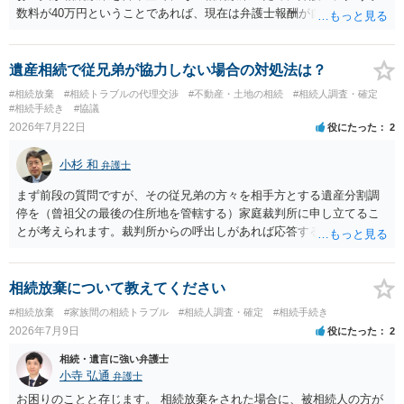
数料が40万円ということであれば、現在は弁護士報酬が自由化されて
いるとはいえ、相当高額という印象です。私のところではその4分の1
です。 ただ、弁護士に払う手数料とは別に戸籍の用意に一定の実費が
かかることになりますので、その費用も支払うべきものとして頭に置
遺産相続で従兄弟が協力しない場合の対処法は？
いておいてください。 話を元に戻して、弁護士に対する手数料です
#相続放棄
#相続トラブルの代理交渉
#不動産・土地の相続
#相続人調査・確定
が、旦那様の収入や財産にもよりますが、法テラスに御連絡なさって
#相続手続き
#協議
弁護士との相談を予約して受任してもらうのが一番安上がりでしょ
2026年7月22日
役にたった
2
う。数万円でやってくれるはずです。 ただ、法テラスは予約が取りづ
らい（希望者が多く予約できてもしばらく先になる）ようですので、
小杉 和
弁護士
比較的短い熟慮期間のことを考えると、来週早々すぐにでも御連絡す
る方が良いでしょう。 もし法テラスが御利用になれない、あるいは時
まず前段の質問ですが、その従兄弟の方々を相手方とする遺産分割調
間がない等であれば、相続を取扱分野としている弁護士を適宜探し
停を（曾祖父の最後の住所地を管轄する）家庭裁判所に申し立てるこ
（WEB等で）、問い合わせてみることです。相続を扱う弁護士でも相
とが考えられます。裁判所からの呼出しがあれば応答する可能性がま
続放棄は比較的安価な手数料でのお仕事になるのであまり前向きに受
だあるのではないでしょうか。 後段の質問については、相続放棄は可
けてくれないところもあるようです。 複数の法律事務所に聞いて（相
能と思われます。時間が思った以上にないので必要書類をてきぱきと
見積もりをとって）、一番安いところでやってもらうことに決めれ
揃える必要があります。その点是非御注意ください。
相続放棄について教えてください
ば、キューちゃんママさんの御希望をかなえることができるのではな
#相続放棄
#家族間の相続トラブル
#相続人調査・確定
#相続手続き
いでしょうか。 あるいは相続放棄であれば御自分でできなくもないと
2026年7月9日
役にたった
2
は思います。その場合、かかるのは戸籍等の取得費用と印紙代だけと
なります。家庭裁判所のサイトから用紙を取得すると共に必要な書類
相続・遺言に強い弁護士
を確認し、印紙と共に家庭裁判所に提出して相続放棄申述受理通知書
小寺 弘通
弁護士
を待つという流れになります。
お困りのことと存じます。 相続放棄をされた場合に、被相続人の方が