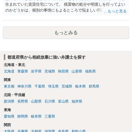
住まれていた賃貸住宅について、 残置物の処分や明渡しを行ってよい
のかどうかは、個別の事情にもよるところで悩ましい問題です。 相続
放棄をされた方が賃貸借契約を解約し、残置物を処分して明け渡した
場合、 「相続財産を処分」したと評価され、相続放棄が無効となるリ
スクが一応あるからです。 ただし、実際には、自宅内にめぼしい財産
もっとみる
がなく、滞納賃料が増え続けるのを止めるため、 解約をして鍵を返却
してしまうというケースもそれなりにあります。 また、お母様の通帳
や印鑑などは現に保管されているのであれば、 そのまま保管されてお
いた方が良いかと思います。 相続人全員が相続放棄された場合には、
都道府県から相続放棄に強い弁護士を探す
相続財産清算人が選任される場合があり、 その場合には当該清算人に
引き継いでいただくことになります。 ちなみに前提として、お母様の
北海道・東北
お姉さんがご存命である以上、 その子（甥、姪）にはそもそも相続権
北海道
青森県
岩手県
宮城県
秋田県
山形県
福島県
は発生しないので、甥姪の方々は相続放棄は不要になると考えられま
関東
す。 明確にお答えができずに申し訳ありませんが、以上ご参考にして
東京都
神奈川県
千葉県
埼玉県
茨城県
栃木県
群馬県
いただければ幸いです。
北陸・甲信越
新潟県
長野県
山梨県
石川県
富山県
福井県
東海
愛知県
静岡県
岐阜県
三重県
関西
大阪府
兵庫県
京都府
滋賀県
奈良県
和歌山県