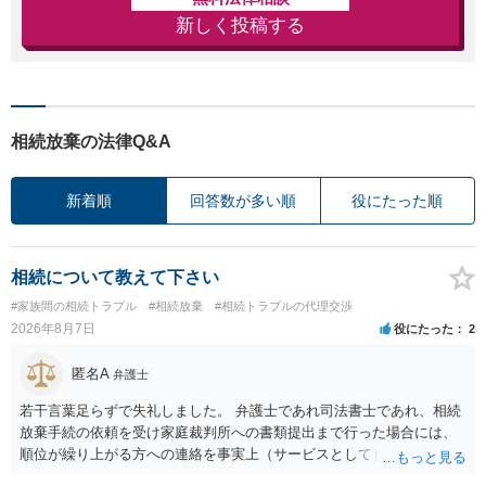
新しく投稿する
相続放棄の法律Q&A
新着順
回答数が多い順
役にたった順
相続について教えて下さい
#家族間の相続トラブル
#相続放棄
#相続トラブルの代理交渉
2026年8月7日
役にたった
2
匿名A
弁護士
若干言葉足らずで失礼しました。 弁護士であれ司法書士であれ、相続
放棄手続の依頼を受け家庭裁判所への書類提出まで行った場合には、
順位が繰り上がる方への連絡を事実上（サービスとして）行うことは
あります。その「連絡」だけを弁護士が業務としてお受けすることは