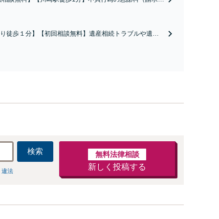
／請求したい）・熟年離婚・年金分割・婚姻費用・養育
財産分与・離婚の慰謝料など実績多数。川崎地域に根ざし
護士として、あなたの人生の再スタートを全力で後押しし
り徒歩１分】【初回相談無料】遺産相続トラブルや遺言
。
相続問題に豊富な実績があります。安心・信頼・丁寧を
の高いリーガルサービスを目指しております。
検索
無料法律相談
新しく投稿する
 違法