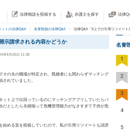
法律相談を投稿する
弁護士を探す
法律Q
ネットの法律Q&A
名誉毀損の法律Q&A
法律Q&A「X上での引用リツイー
開示請求される内容かどうか
名誉
24年6月26日 11:38
1
でその夫の職場が特定され、既婚者にも関わらずマッチング
2
稿されていました。

3
ネット上で出回っているのにマッチングアプリしていたらバ
当だとしたら夫婦揃って危機管理能力がなさすぎて子供が危
4
を始める旨を投稿していたので、私の引用リツイートも誹謗
5