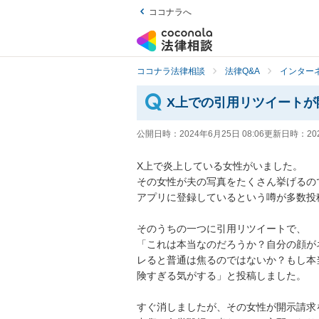
ココナラへ
ココナラ法律相談
法律Q&A
インター
X上での引用リツイートが
公開日時：
2024年6月25日 08:06
更新日時：
20
X上で炎上している女性がいました。

その女性が夫の写真をたくさん挙げるの
アプリに登録しているという噂が多数投
そのうちの一つに引用リツイートで、

「これは本当なのだろうか？自分の顔が
レると普通は焦るのではないか？もし本
険すぎる気がする」と投稿しました。

すぐ消しましたが、その女性が開示請求