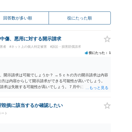
回答数が多い順
役にたった順
中傷、悪用に対する開示請求
被害者
#ネット上の個人特定被害
#訴訟・損害賠償請求
役にたった
1
、開示請求は可能でしょうか？ →５ｃｈの方の開示請求は内容
ramの方は内容からして開示請求ができる可能性が高いでしょう。
請求は失敗する可能性が高いでしょう。７月中にアカウントが
する可能性が高いように思われます。 相手を特定できた場合、
は可能でしょうか？ →訴訟外の交渉で相手方が認めれば負担さ
なった場合は、実際の弁護士費用が認められる場合と認められ
名誉毀損に該当するか確認したい
ょう。
ベート