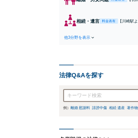
れた
費・
た弁
相続・遺言
【川崎駅よ
料金表有
ます
作成などの
心がけ，質
他3分野を表示
法律Q&Aを探す
例）
離婚 慰謝料
誹謗中傷
相続 遺産
著作物