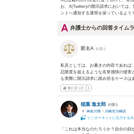
お、X(Twitter)の開示請求にお
ントへ通知する運用を採っているよう
弁護士からの回答タイム
匿名A
弁護士
私見としては、お書きの内容であれば
忍限度を超えるような名誉感情の侵害
も実際に開示請求に踏み切るケースは
役に立った
1
稲葉 進太郎
弁護士
神奈川県
>
川崎市川崎区
インターネットに注力する弁
「これは本当なのだろうか？自分の顔