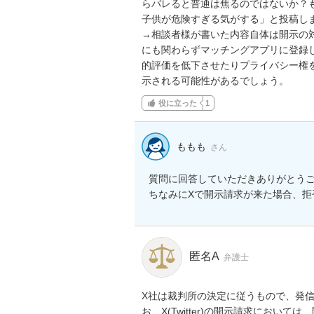
らバレると普通は焦るのではないか？
子供が危険すぎる気がする」と投稿しま
→相談者様が書いた内容自体は開示の
にも関わらずマッチングアプリに登録
的評価を低下させたりプライバシー権
示される可能性があるでしょう。
役に立った
1
ももも
さん
質問に回答していただきありがとうご
ちなみにXで開示請求が来た場合、拒
匿名A
弁護士
X社は裁判所の決定に従うもので、発
お、X(Twitter)の開示請求にお