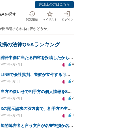
弁護士の方はこちら
&Aを探す
閲覧履歴
マイリスト
ログイン
トが開示請求される内容かどうか」
毀損の法律Q&Aランキング
誹謗中傷に当たる内容を投稿したかもしれない。開示請求や民事刑事裁判に発展しうるのか教えて欲しい。
4
2026年7月27日
LINEで会社批判、警察が立件する可能性は？
2
2026年8月3日
当方の腹いせで相手方の個人情報をSNSで晒してしまい名誉毀損させてしまったかもしれない
2
2026年7月29日
Xの開示請求の双方審で、相手方の主張が口頭ばかりで把握しきれません
3
2026年7月22日
知的障害者と言う文言が名誉毀損か名誉感情の侵害になるか教えてほしい。