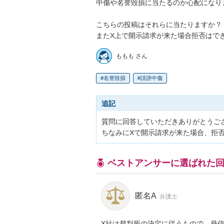
中傷や名誉毀損に当たるのか心配になりま
こちらの投稿はそれらに当たりますか？

またX上で開示請求が来た場合拒否はで
ももも さん
名誉毀損
誹謗中傷
追記
質問に回答していただきありがとうござ
ちなみにXで開示請求が来た場合、拒
ベストアンサーに選ばれた
匿名A
弁護士
X社は裁判所の決定に従うもので、発