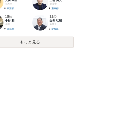
大橋 卓生
三村 勇人
弁護士
弁護士
東京都
東京都
10
11
位
位
小杉 和
白井 弘昭
弁護士
弁護士
京都府
愛知県
もっと見る