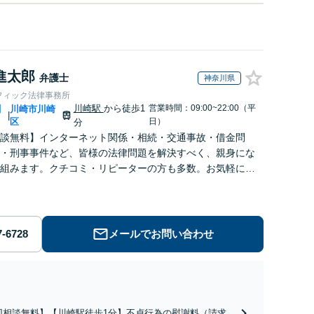
進太郎
弁護士
神奈川県
フィック法律事務所
川崎駅
から徒歩1
営業時間：09:00~22:00（平
川
川崎市川崎
|
区
日）
分
談無料】インターネット関係・相続・交通事故・借金問
・刑事事件など、皆様の法律問題を解決すべく、親身にな
組みます。クチコミ・リピーターの方も多数。お気軽にお
せ下さい。
メールでお問い合わせ
回相談無料】【川崎駅徒歩1分】不貞行為の慰謝料（請求さ