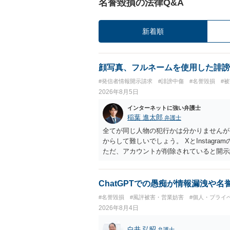
名誉毀損の法律Q&A
新着順
顔写真、フルネームを使用した誹謗
#発信者情報開示請求
#誹謗中傷
#名誉毀損
#
2026年8月5日
インターネットに強い弁護士
稲葉 進太郎
弁護士
全てが同じ人物の犯行かは分かりませんが
からして難しいでしょう。 XとInstag
ただ、アカウントが削除されていると開示
削除されている場合、今から進めても失敗
相手に全ての弁護士費用を負担させること
せることができるでしょう。訴訟で判決と
ChatGPTでの愚痴が情報漏洩や
ない場合があり何ともいえないところでし
#名誉毀損
#風評被害・営業妨害
#個人・プライ
2026年8月4日
白井 弘昭
弁護士