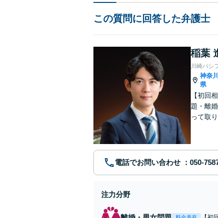
この質問に回答した弁護士
稲葉 
川崎パシ
神奈
県
【初回相
題・離婚
って取り
問い合わ
電話でお問い合わせ
注力分野
離婚・男女問題
【初
料金表有