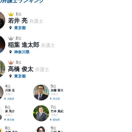
の弁護士ランキング
1
位
若井 亮
弁護士
東京都
2
位
稲葉 進太郎
弁護士
神奈川県
3
位
髙橋 俊太
弁護士
東京都
4
5
位
位
川添 圭
加藤 善大
弁護士
弁護士
大阪府
埼玉県
6
7
位
位
泉 亮介
竹本 真紀
弁護士
弁護士
東京都
愛知県
8
9
位
位