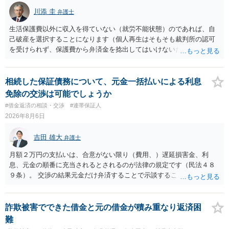
川添 圭
弁護士
生活保護費以外に収入を得ていない（就労不能状態）のであれば、自
己破産を選択することになります（個人再生はそもそも裁判所の認可
を受けられず、保護費から弁済金を捻出してはいけないため任意整理
という選択肢もありません）。法テラスの法律扶助を利用すれば弁護
士費用は法テラスが負担し、裁判所の予納金等も法テラスが援助して
くれるため、弁護士へ自己破産を任せれば解決します。
相続した保証債務について、元金一括払いによる利息
免除の交渉は可能でしょうか
#借金返済の相談・交渉
#連帯保証人
2026年8月6日
吉田 雄大
弁護士
月額２万円の支払いは、合意がない限り（費用、）遅延損害金、利
息、元金の順番に充当されるとされるのが法律の規定です（民法４８
９条）。 交渉の結果元金だけ弁済することで示談することは、弁護士
が関わる債務整理ではしばしばあることです。公的機関は減額に応じ
ることには消極的なことが多いものの、お近くの弁護士にご依頼しチ
ャレンジなさる意義は十分にあると思います。
詐欺被害でできた借金と元の借金が積み重なり返済困
難