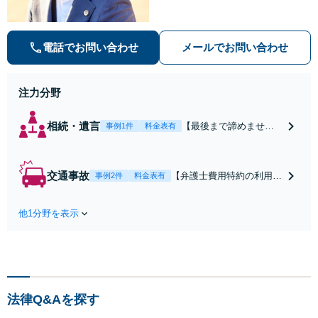
ます。【安心・分かりやすい料金体
系】些細なお悩みにも、丁寧に寄り
添い、不安を軽減します。まずはお
電話でお問い合わせ
メールでお問い合わせ
気軽にご相談ください。
注力分野
相続・遺言
【最後まで諦めませ
事例1件
料金表有
ん】親族間の交渉、複
雑な手続き、全て対応
します！不利な条件で
交通事故
【弁護士費用特約の利用＆
事例2件
料金表有
合意してしまう前にご
Zoom相談可】【死亡・骨
相談ください。【土
折・後遺障害・むち打ち
地・不動産】長期化し
他1分野を表示
等】交通事故でご家族がな
ている問題もできる限
くなってしまった方やお怪
り円滑な交渉へと導き
我された方はまずご相談く
ます。事業承継／相続
ださい。ご自身での対応で
放棄も対応可能。【JR
は損をしてしまうかもしれ
千葉駅近く】駐車場あ
ません。代わりに交渉・手
り
法律Q&Aを探す
続きをし、負担を軽減。