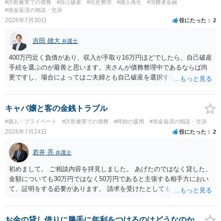
#詐欺被害での債務
#自己破産
#任意整理
#個人再生
#消費者金融
#借金返済の相談・交渉
2026年7月30日
役にたった
2
吉田 雄大
弁護士
400万円近く負債があり、収入が手取り16万円ほどでしたら、自己破産
手続を選ぶのが最善と思います。夫さんが債務整理中であるならば尚
更ですし、場合によってはご夫婦とも自己破産を選択する方法もある
と思います。
キャバ嬢と客の金銭トラブル
#個人・プライベート
#詐欺被害での債務
#時効の援用
#借金返済の相談・交渉
2026年7月24日
役にたった
2
若井 亮
弁護士
初めまして。 ご相談内容を拝見しました。 あげたのではなく貸した、
金額についても30万円ではなく50万円であると主張する相手方におい
て、証明をする必要があります。 請求を受けたとしても、もらったも
のであることを伝え、貸したというのであれば証拠を出すよう申し入
れることになるでしょう。 請求があるまでは、こちらからアクション
を起こす必要はないかと思います。
お金の貸し借りに勝手に年利をつけるのはどうなのか