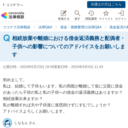
弁護士の方はこちら
ココナラへ
投稿する
探す
閲覧履歴
マイリスト
ログイン
ココナラ法律相談
法律Q&A
借金・債務整理の法律Q&A
借金返済の
相続放棄や離婚における借金返済義務と配偶者・
子供への影響についてのアドバイスをお願いしま
す
公開日時：
2024年6月23日 19:49
更新日時：
2024年9月4日 11:43
初めまして。

私は、結婚して子供もいます。私の両親が離婚して仮に父親に借金
があったら子供の私と私の子供への借金の返済義務はありますか？

相続放棄出来ますか？

私が離婚すれば夫や子供達に迷惑掛けずにすむでしょうか？

アドバイスよろしくお願いします。
しなもん さん