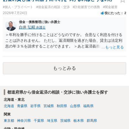
#個人・プライベート
#借金返済の相談・交渉
#詐欺被害での債務
#闇金被害
2026年7月24日
役にたった
2
借金・債務整理に強い弁護士
白井 弘昭
弁護士
＞年利を勝手に付けることはどうなのですか。 合意なく利息を付ける
ことは許されません。 ただし、返済期限を過ぎた場合、貸主は法定利
息の年３％を請求することができます。 ＞あと返済義務はありますか
借りたお金の返済か、勝手につけられた利息がが分かりませんが、借
りたお金は返さなければいけませんし、勝手につけた利息は返済不要
です。 以上、ご参考まで。
もっとみる
都道府県から借金返済の相談・交渉に強い弁護士を探す
北海道・東北
北海道
青森県
岩手県
宮城県
秋田県
山形県
福島県
関東
東京都
神奈川県
千葉県
埼玉県
茨城県
栃木県
群馬県