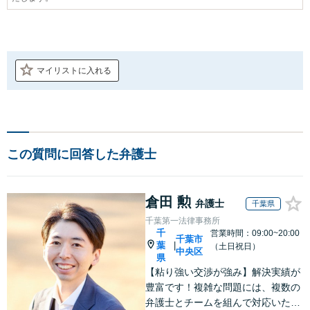
マイリストに入れる
この質問に回答した弁護士
倉田 勲
弁護士
千葉県
千葉第一法律事務所
千
営業時間：09:00~20:00
千葉市
葉
|
（土日祝日）
中央区
県
【粘り強い交渉が強み】解決実績が
豊富です！複雑な問題には、複数の
弁護士とチームを組んで対応いたし