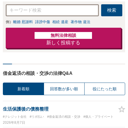
検索
例）
離婚 慰謝料
誹謗中傷
相続 遺産
著作物 違法
無料法律相談
新しく投稿する
借金返済の相談・交渉の法律Q&A
新着順
回答数が多い順
役にたった順
生活保護後の債務整理
#クレジット会社
#リボ払い
#借金返済の相談・交渉
#個人・プライベート
2026年8月7日