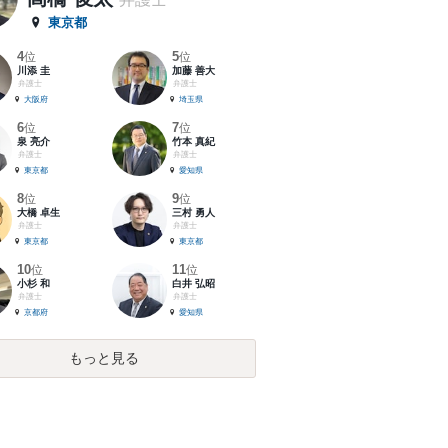
東京都
4
5
位
位
川添 圭
加藤 善大
弁護士
弁護士
大阪府
埼玉県
6
7
位
位
泉 亮介
竹本 真紀
弁護士
弁護士
東京都
愛知県
8
9
位
位
大橋 卓生
三村 勇人
弁護士
弁護士
東京都
東京都
10
11
位
位
小杉 和
白井 弘昭
弁護士
弁護士
京都府
愛知県
もっと見る