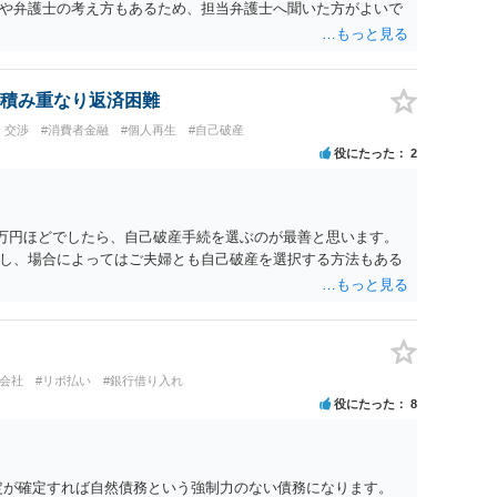
や弁護士の考え方もあるため、担当弁護士へ聞いた方がよいで
積み重なり返済困難
・交渉
#消費者金融
#個人再生
#自己破産
役にたった
2
6万円ほどでしたら、自己破産手続を選ぶのが最善と思います。
し、場合によってはご夫婦とも自己破産を選択する方法もある
ト会社
#リボ払い
#銀行借り入れ
役にたった
8
定が確定すれば自然債務という強制力のない債務になります。