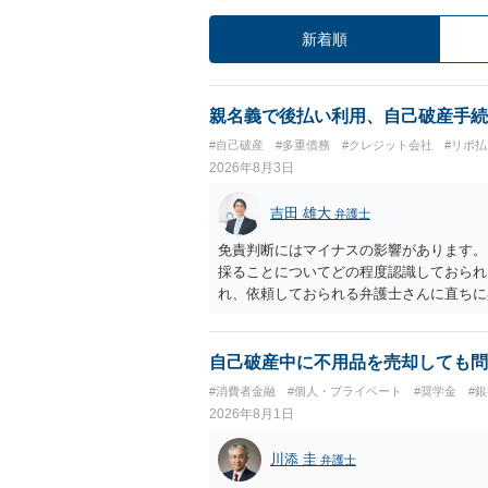
新着順
親名義で後払い利用、自己破産手続
#自己破産
#多重債務
#クレジット会社
#リボ払
2026年8月3日
吉田 雄大
弁護士
免責判断にはマイナスの影響があります。
採ることについてどの程度認識しておられ
れ、依頼しておられる弁護士さんに直ちに
勧めします。
自己破産中に不用品を売却しても問
#消費者金融
#個人・プライベート
#奨学金
#
2026年8月1日
川添 圭
弁護士