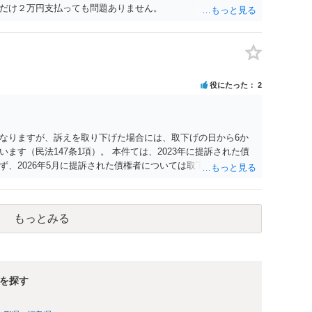
だけ２万円支払っても問題ありません。
役にたった
2
なりますが、訴えを取り下げた場合には、取下げの日から6か
ます（民法147条1項）。 本件ては、2023年に提訴された債
、2026年5月に提訴された債権者については取下げ日から6か
新しないことになります。ただし、消滅時効の起算点は、不払
定の分割の支払期日から1～2か月程度経過しても支払いがなけ
ですので、時効期間の経過が2027年1月であるとは限りませ
もっとみる
を探す