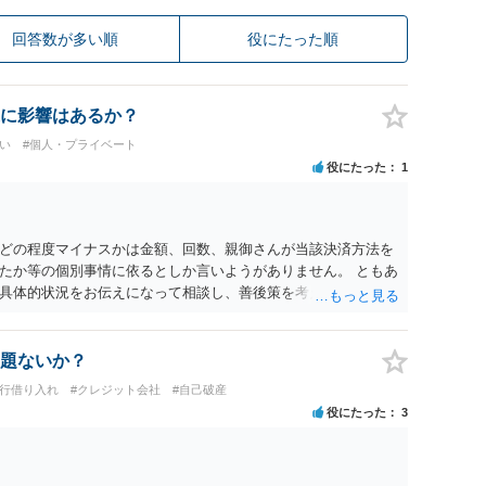
回答数が多い順
役にたった順
に影響はあるか？
い
#個人・プライベート
役にたった
1
どの程度マイナスかは金額、回数、親御さんが当該決済方法を
たか等の個別事情に依るとしか言いようがありません。 ともあ
具体的状況をお伝えになって相談し、善後策を考えることをお
題ないか？
銀行借り入れ
#クレジット会社
#自己破産
役にたった
3