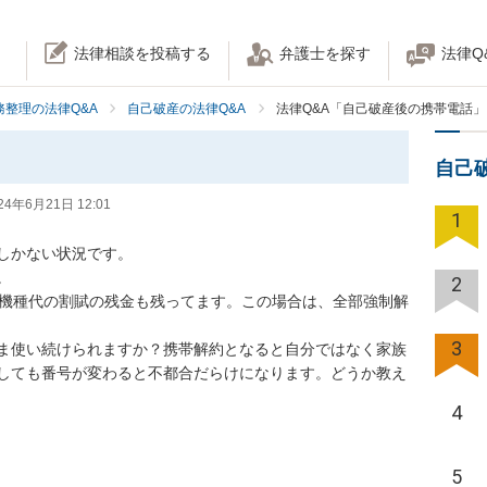
法律相談を投稿する
弁護士を探す
法律Q
務整理の法律Q&A
自己破産の法律Q&A
法律Q&A「自己破産後の携帯電話」
自己
24年6月21日 12:01
1
しかない状況です。



2
など機種代の割賦の残金も残ってます。この場合は、全部強制解
3
ま使い続けられますか？携帯解約となると自分ではなく家族
しても番号が変わると不都合だらけになります。どうか教え
4
5