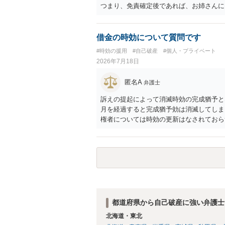
つまり、免責確定後であれば、お姉さんに
借金の時効について質問です
#時効の援用
#自己破産
#個人・プライベート
2026年7月18日
匿名A
弁護士
訴えの提起によって消滅時効の完成猶予と
月を経過すると完成猶予効は消滅してしまい
権者については時効の更新はなされておらず
月以内に再提訴しなければやはり時効は更
い日ではなく期限の利益喪失日（通常は所
れば一括返済可能という契約になっている）
ん（3月や4月といった可能性がある）。
都道府県から自己破産に強い弁護士
北海道・東北