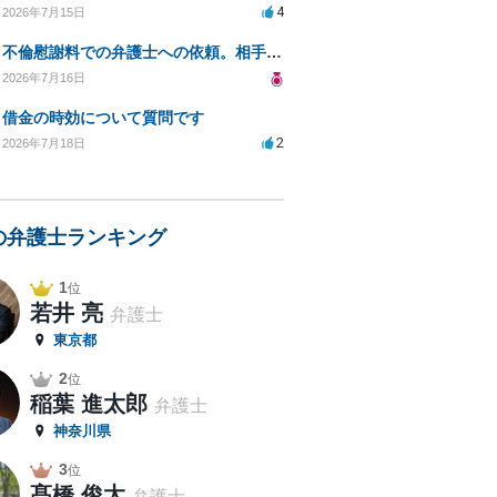
4
2026年7月15日
不倫慰謝料での弁護士への依頼。相手が自己破産、弁護士との契約範囲は？
2026年7月16日
借金の時効について質問です
2
2026年7月18日
の弁護士ランキング
1
位
若井 亮
弁護士
東京都
2
位
稲葉 進太郎
弁護士
神奈川県
3
位
髙橋 俊太
弁護士