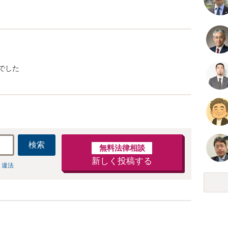
でした
検索
無料法律相談
新しく投稿する
 違法