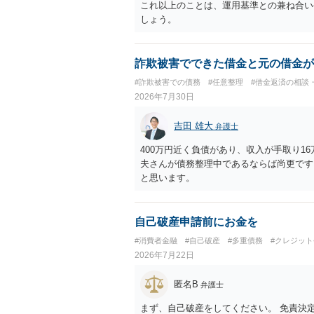
これ以上のことは、運用基準との兼ね合い
しょう。
詐欺被害でできた借金と元の借金が
#詐欺被害での債務
#任意整理
#借金返済の相談
2026年7月30日
吉田 雄大
弁護士
400万円近く負債があり、収入が手取り1
夫さんが債務整理中であるならば尚更です
と思います。
自己破産申請前にお金を
#消費者金融
#自己破産
#多重債務
#クレジッ
2026年7月22日
匿名B
弁護士
まず、自己破産をしてください。 免責決