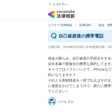
ココナラへ
ココナラ法律相談
法律Q&A
借金・債
自己破産後の携帯電話
公開日時：
2024年6月18日 19:40
更新日時：
20
借金が膨らみ、自己破産の手続きをする
自分名義で家族分の携帯も契約してます。
キャリアはソフトバンクで、iPhone
約になりますか？

それとも割賦残金を一括で払えばそのま
に迷惑をかけてしまうので…新たに携帯
てください！
ぷりん さん