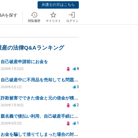
弁護士の方はこちら
&Aを探す
閲覧履歴
マイリスト
ログイン
破産の法律Q&Aランキング
自己破産申請前にお金を
8
2026年7月22日
自己破産中に不用品を売却しても問題ないか？
3
2026年8月1日
詐欺被害でできた借金と元の借金が積み重なり返済困難
2
2026年7月30日
親名義で後払い利用、自己破産手続に影響はあるか？
1
2026年8月3日
お金を騙して借りてしまった場合の対処法と今後の対応策