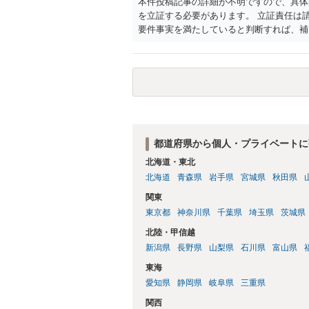
本件投稿記事の詳細が不明ですので、具体
を立証する必要があります。 立証責任は
要件事実を満たしていると判断すれば、補
迅速性が要求されるためです。 書面での
はXのため、APのIPアドレスの保存期間
だけでは足りず、実務を踏まえた方法を選
都道府県から個人・プライベートに
北海道・東北
北海道
青森県
岩手県
宮城県
秋田県
関東
東京都
神奈川県
千葉県
埼玉県
茨城県
北陸・甲信越
新潟県
長野県
山梨県
石川県
富山県
東海
愛知県
静岡県
岐阜県
三重県
関西