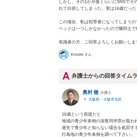
しかし、その1か月後くらいにSNSで
れて白状してしまった。実は16歳だった
この場合、私は犯罪者になってしまうので
ベッドは一つしかなかったので隣同士で
有識者の方、ご回答よろしくお願いしま
Kosuke さん
弁護士からの回答タイム
奥村 徹
弁護士
大阪府
>
大阪市北区
16歳という前提だと

地域の青少年条例の深夜同伴罪が疑われ
過失で青少年と知らない場合を処罰する
行為地の青少年条例を調べて下さい。