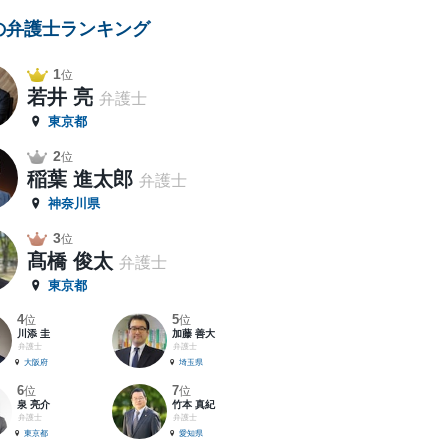
の弁護士ランキング
1
位
若井 亮
弁護士
東京都
2
位
稲葉 進太郎
弁護士
神奈川県
3
位
髙橋 俊太
弁護士
東京都
4
5
位
位
川添 圭
加藤 善大
弁護士
弁護士
大阪府
埼玉県
6
7
位
位
泉 亮介
竹本 真紀
弁護士
弁護士
東京都
愛知県