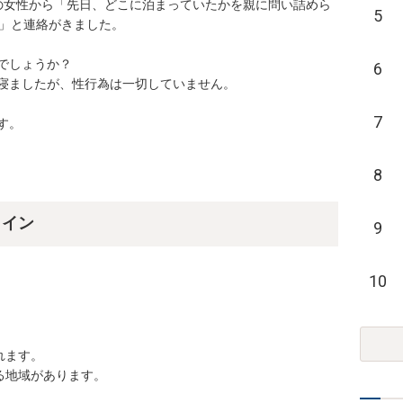
その女性から「先日、どこに泊まっていたかを親に問い詰めら
5
」と連絡がきました。

しょうか？

6
寝ましたが、性行為は一切していません。

7
す。
8
ライン
9
10
ます。

地域があります。
