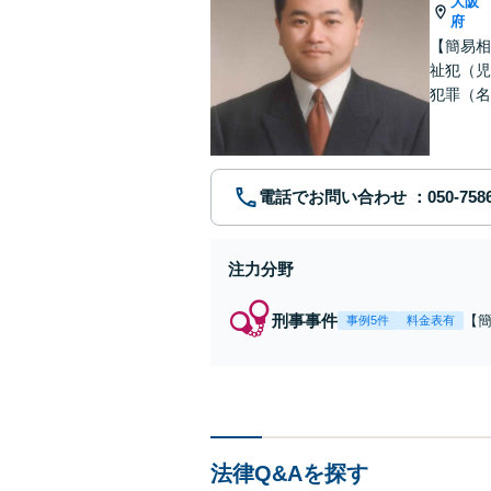
大阪
府
【簡易相
祉犯（児
犯罪（名
護士です
電話でお問い合わせ
注力分野
刑事事件
【
事例5件
料金表有
福
例
リ
法律Q&Aを探す