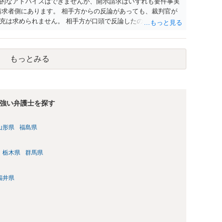
的なアドバイスはできませんが、開示請求はいずれも要件事実
請求者側にあります。 相手方からの反論があっても、裁判官が
充は求められません。 相手方が口頭で反論したのは、仮処分は
反論となれば、より遅延する可能性がございます。 また、本件
の問題もございます。 開示請求は法律知識が不可欠ですが、それ
択することが重要です。
もっとみる
強い弁護士を探す
山形県
福島県
栃木県
群馬県
福井県