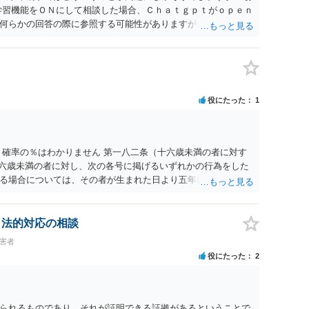
学習機能をＯＮにして相談した場合、Ｃｈａｔｇｐｔがｏｐｅｎ
何らかの回答の際に参照する可能性がありますが、個人名や会
抽象化されて回答に織り込まれる可能性が生じるにすぎません
とは思えませんし、名誉棄損として、個人や会社に対する誹謗
われません。 もちろん、誰がその内容をｃｈａｔｇｐｔに入力
、個人や会社の特定をせずに書き込んだことで（おそらく特定
刑事民事の責任に問われることはないでしょう。 私見ながらご
役にたった
1
 確率の％はわかりません 第一八二条（十六歳未満の者に対す
十六歳未満の者に対し、次の各号に掲げるいずれかの行為をした
る場合については、その者が生まれた日より五年以上前の日に
刑又は五十万円以下の罰金に処する。 一 威迫し、偽計を用い
拒まれたにもかかわらず、反復して面会を要求すること。 三
み若しくは約束をして面会を要求すること。 2前項の罪を犯
、法的対応の相談
満の者と面会をした者は、二年以下の拘禁刑又は百万円以下の
被害者
役にたった
2
られるものであり，それが証明できる証拠があるということで