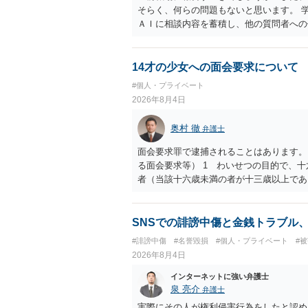
そらく、何らの問題もないと思います。 
ＡＩに相談内容を蓄積し、他の質問者への
社名を特定していない限り、一般論として
ので、その情報自体が、秘密情報に当たる
中傷の不特定多数への公開に当たるとも思
14才の少女への面会要求について
したかも第三者にしられることはないので
#個人・プライベート
して書き込んだとしても）、相談者さんが
2026年8月4日
参考まで。
奥村 徹
弁護士
面会要求罪で逮捕されることはあります。
る面会要求等） 1 わいせつの目的で、
者（当該十六歳未満の者が十三歳以上であ
生まれた者に限る。）は、一年以下の拘禁
又は誘惑して面会を要求すること。 二 
金銭その他の利益を供与し、又はその申込
SNSでの誹謗中傷と金銭トラブル
し、よってわいせつの目的で当該十六歳未
#誹謗中傷
#名誉毀損
#個人・プライベート
#
罰金に処する。
2026年8月4日
インターネットに強い弁護士
泉 亮介
弁護士
実際にその人が権利侵害行為をしたと認め