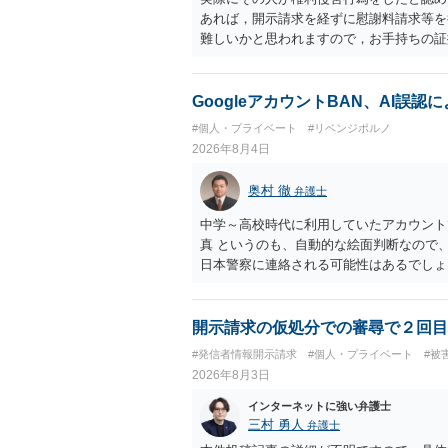
あれば，開示請求を経ずに慰謝料請求等を
難しいかと思われますので，お手持ちの証
GoogleアカウントBAN、AI誤
#個人・プライベート
#リベンジポルノ
2026年8月4日
奥村 徹
弁護士
中学～高校時代に利用していたアカウント
真 というのも、自動的な絵面判断なので
日本警察に連絡される可能性はあるでしょ
開示請求の仮処分での審尋で２回目
#発信者情報開示請求
#個人・プライベート
#被
2026年8月3日
インターネットに強い弁護士
三村 勇人
弁護士