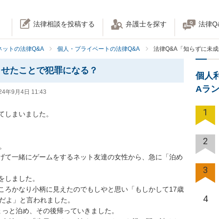
法律相談を投稿する
弁護士を探す
法律Q
ネットの法律Q&A
個人・プライベートの法律Q&A
法律Q&A「知らずに未
させたことで犯罪になる？
個人
Aラ
24年9月4日 11:43
1
てしまいました。

2


げて一緒にゲームをするネット友達の女性から、急に「泊め
3
しました。

ころかなり小柄に見えたのでもしやと思い「もしかして17歳
4
だよ」と言われました。

っと泊め、その後帰っていきました。
