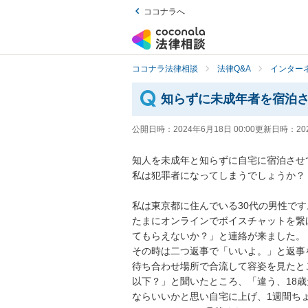
ココナラへ
ココナラ法律相談
法律Q&A
インター
知らずに未成年者を宿泊
公開日時：
2024年6月18日 00:00
更新日時：
20
知人を未成年と知らずに自宅に宿泊させ
私は犯罪者になってしまうでしょうか？

私は東京都に住んでいる30代の男性です。
たまにオンラインでボイスチャットを繋
てもらえないか？」と連絡が来ました。

その時は二つ返事で「いいよ。」と返事を
待ち合わせ場所で合流して容姿を見たと
以下？」と聞いたところ、「違う、18歳
ならいいかと思い自宅に上げ、1週間ちょ