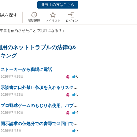
弁護士の方はこちら
&Aを探す
閲覧履歴
マイリスト
ログイン
成年者を宿泊させたことで犯罪になる？」
利用のネットトラブルの法律Q&
ンキング
ストーカーから職場に電話
6
2026年7月28日
示談書に口外禁止条項を入れるリスクはありますか？
5
2026年7月23日
プロ野球ゲームのもじり名使用、パブリシティ権の影響は？
4
2026年7月30日
開示請求の仮処分での審尋で２回目で終わらない場合どうしたらいいですか
7
2026年8月3日