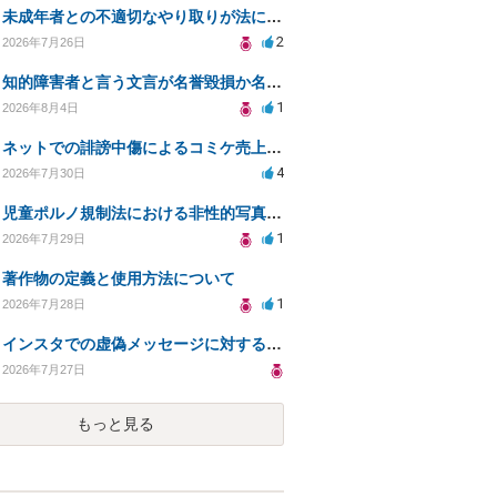
未成年者との不適切なやり取りが法に触れる可能性と対処法
2
2026年7月26日
知的障害者と言う文言が名誉毀損か名誉感情の侵害になるか教えてほしい。
1
2026年8月4日
ネットでの誹謗中傷によるコミケ売上減少、損害賠償は可能か？
4
2026年7月30日
児童ポルノ規制法における非性的写真とテキストの扱いは？
1
2026年7月29日
著作物の定義と使用方法について
1
2026年7月28日
インスタでの虚偽メッセージに対する法的対応の必要性は？
2026年7月27日
もっと見る