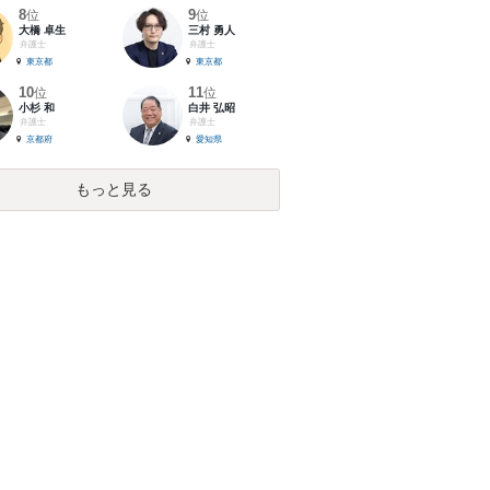
8
9
位
位
大橋 卓生
三村 勇人
弁護士
弁護士
東京都
東京都
10
11
位
位
小杉 和
白井 弘昭
弁護士
弁護士
京都府
愛知県
もっと見る