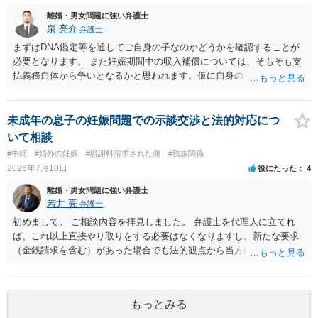
離婚・男女問題に強い弁護士
泉 亮介
弁護士
まずはDNA鑑定等を通してご自身の子なのかどうかを確認することが
必要となります。 また妊娠期間中の収入補償については、そもそも支
払義務自体から争いとなるかと思われます。仮に自身の子であったと
して、そのことから当然に補償義務が発生するものではありません。
相手に弁護士がついているということであれば、依頼をするかしない
かは別として一度ご自身も個別に弁護士に相談をされたほうが良いで
未成年の息子の妊娠問題での示談交渉と法的対応につ
しょう。
いて相談
#中絶
#婚外の妊娠
#慰謝料請求された側
#親族関係
2026年7月10日
役にたった
4
離婚・男女問題に強い弁護士
若井 亮
弁護士
初めまして。 ご相談内容を拝見しました。 弁護士を代理人に立てれ
ば、これ以上直接やり取りをする必要はなくなりますし、新たな要求
（金銭請求を含む）があった場合でも法的観点から当方に支払うべき
義務があるのかを精査し、回答することができます。 代理人を立てな
いのであれば、基本的にはご自身で対応していくことになります。 こ
れ以上の要求を回避するためには、合意内容を書面しておくことで
もっとみる
す。 特に重要な点としては、合意事項以外には貸し借りが無いことを