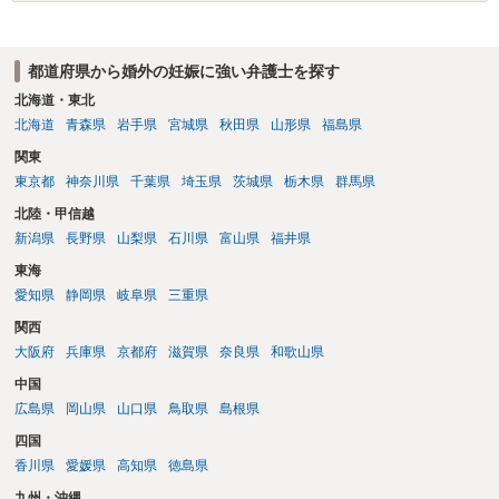
確認する条項（清算条項）をきちんと盛り込んでおくことです。 お金
を払うにしても、紛争が蒸し返されないよう、合意書を作成して取り
交わすようにしてください。
都道府県から婚外の妊娠に強い弁護士を探す
北海道・東北
北海道
青森県
岩手県
宮城県
秋田県
山形県
福島県
関東
東京都
神奈川県
千葉県
埼玉県
茨城県
栃木県
群馬県
北陸・甲信越
新潟県
長野県
山梨県
石川県
富山県
福井県
東海
愛知県
静岡県
岐阜県
三重県
関西
大阪府
兵庫県
京都府
滋賀県
奈良県
和歌山県
中国
広島県
岡山県
山口県
鳥取県
島根県
四国
香川県
愛媛県
高知県
徳島県
九州・沖縄