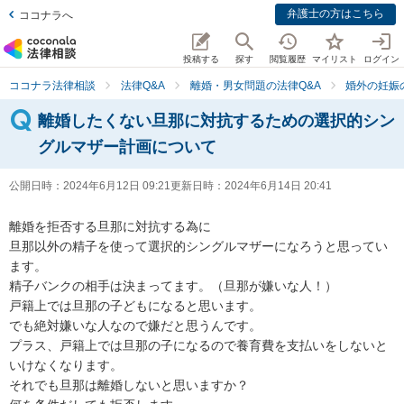
弁護士の方はこちら
ココナラへ
投稿する
探す
閲覧履歴
マイリスト
ログイン
ココナラ法律相談
法律Q&A
離婚・男女問題の法律Q&A
婚外の妊娠
離婚したくない旦那に対抗するための選択的シン
グルマザー計画について
公開日時：
2024年6月12日 09:21
更新日時：
2024年6月14日 20:41
離婚を拒否する旦那に対抗する為に

旦那以外の精子を使って選択的シングルマザーになろうと思ってい
ます。

精子バンクの相手は決まってます。（旦那が嫌いな人！）

戸籍上では旦那の子どもになると思います。

でも絶対嫌いな人なので嫌だと思うんです。

プラス、戸籍上では旦那の子になるので養育費を支払いをしないと
いけなくなります。

それでも旦那は離婚しないと思いますか？
