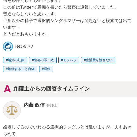
何を条件だしても拒否します。

この前はTwitterで愚痴を書いたら警察に通報していました。

普通ならしないと思います。

旦那以外の精子で選択的シングルマザーは問題ないと検索では出て
います！

どうだとおもいますか！
ゆゆぬ さん
婚外の妊娠
性格の不一致
モラハラ
生活費を渡さない
離婚すること自体
調停
弁護士からの回答タイムライン
内藤 政信
弁護士
婚姻してるのでいわゆる選択的シングルとは違いますが、夫もあき
らめて
