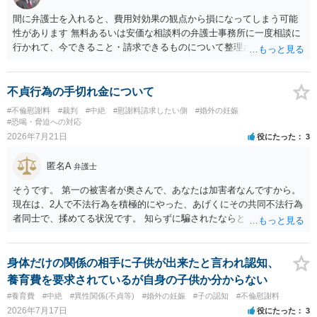
間に弁護士を入れると、費用対効果の観点から損になってしまう可能
性があります 無料あるいは安価な相談料の弁護士事務所に一度相談に
行かれて、今できること・請求できるものについて整理されるのがよ
いかと思います
不貞行為の手切れ金について
#不倫慰謝料
#裁判
#中絶
#慰謝料請求したい側
#婚外の妊娠
#恐喝・脅迫への対応
2026年7月21日
役にたった
3
匿名A
弁護士
そうです。 第一の被害者が奥さんで、あなたは加害者なんですから。
現在は、2人で不法行為を積極的にやった、あげくにその共同不法行為
者同士で、揉めてる状況です。 知らずに騙されたならともか
く・・・。 それでも経緯を考えれば多少は、その男よりは同情できる
というだけですから。
身体だけの関係の相手に子供が出来たと言われ認知、
養育費を要求されているが自身の子供か分からない
#養育費
#中絶
#異性関係(不貞等)
#婚外の妊娠
#子の認知
#不倫慰謝料
2026年7月17日
役にたった
3