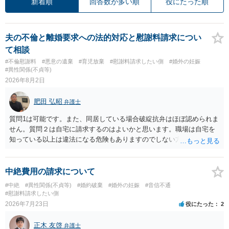
新着順
回答数が多い順
役にたった順
夫の不倫と離婚要求への法的対応と慰謝料請求につい
て相談
#不倫慰謝料
#悪意の遺棄
#育児放棄
#慰謝料請求したい側
#婚外の妊娠
#異性関係(不貞等)
2026年8月2日
肥田 弘昭
弁護士
質問1は可能です。また、同居している場合破綻抗弁はほぼ認められま
せん。質問２は自宅に請求するのはよいかと思います。職場は自宅を
知っている以上は違法になる危険もありますのでしない方が良いで
す。質問３は可能かと思います。質問４は悪意の遺棄などに該当する
かと思います。有責配偶者ですので相手方からの離婚は拒否しても仮
に訴訟されても法的に成立しません。質問５は認知すると養育費支払
中絶費用の請求について
い、相続権が発生します。合意があれば法的に可能ですが法律で強制
#中絶
#異性関係(不貞等)
#婚約破棄
#婚外の妊娠
#音信不通
することはできません。質問６は可能です。質問７は不貞行為の写真
#慰謝料請求したい側
データ（ハメ撮り）、第三者撮影の腕組み写真、夫の自白録音まであ
2026年7月23日
役にたった
2
るのであれば十分かと思います。ご参考にしてください。
正木 友啓
弁護士