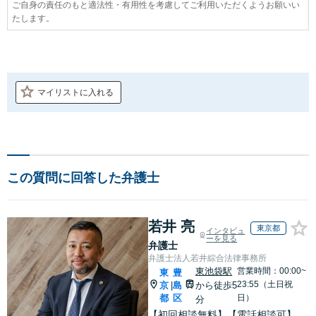
ご自身の責任のもと適法性・有用性を考慮してご利用いただくようお願いい
たします。
マイリストに入れる
この質問に回答した弁護士
若井 亮
東京都
インタビュ
ーを見る
弁護士
弁護士法人若井綜合法律事務所
東池袋駅
営業時間：00:00~
東
豊
23:55（土日祝
京
島
から徒歩5
|
都
区
日）
分
【初回相談無料】【電話相談可】