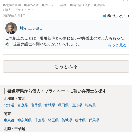
#消費者金融
#自己破産
#クレジット会社
#銀行借り入れ
#奨学金
#個人・プライベート
2026年8月1日
役にたった
3
川添 圭
弁護士
これ以上のことは、運用基準との兼ね合いや弁護士の考え方もあるた
め、担当弁護士へ聞いた方がよいでしょう。
もっとみる
都道府県から個人・プライベートに強い弁護士を探す
北海道・東北
北海道
青森県
岩手県
宮城県
秋田県
山形県
福島県
関東
東京都
神奈川県
千葉県
埼玉県
茨城県
栃木県
群馬県
北陸・甲信越