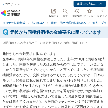
弁護士の方はこちら
ココナラへ
投稿する
探す
閲覧履歴
マイリスト
ログイン
ココナラ法律相談
法律Q&A
借金・債務整理の法律Q&A
個人・プラ
元彼から同棲解消後の金銭要求に困っています
公開日時：
2020年1月25日 17:46
更新日時：
2020年2月5日 14:07
元彼からの金銭要求に悩んでいます。

交際4年、同棲1年で同棲を解消しました。去年の10月に同棲を解消
しました。同棲を解消したのは元彼からの申し出です。「お金がな
いから生活費を払っていけないから」と言っていました。元彼は同
棲解消するだけで、交際は続けるつもりだったそうですが、日々の
モラハラ的発言に私が疲れてしまい私から別れを切り出しました。

同棲解消から3か月足らずですが、先日元彼からLINEで、付き合っ
ていた時に私が彼の車を傷つけたお金を返せ(傷つけたのは3年前く
らいです)、同棲した時私のせいで借金したお金を返せ(何故借金し
たかは教えてくれません)、入居時のキャンペーン？で5万円貰える
はずだったお金を渡せ(キャンペーンには外れて5万円は入ってきて