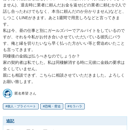
ません)、退去時に業者に頼んだお金を返せ(どの業者に頼むか2人で
話し合ったわけでもなく、本当に頼んだのか分かりません)などと、
しつこくLINEがきます。あと1週間で用意しろなどと言ってきま
す。

私は今、昼の仕事と別にガールズバーでアルバイトをしているので
すが、それを今私がお付き合いさせていただいている彼氏にバラ
す、俺と縁を切りたいなら早く払った方がいい等と脅迫めいたこと
も言ってきます。

同棲後の金銭は払うべきなのでしょうか？

家の契約者は私でした。私は同棲解消する時に元彼に金銭の要求は
全くしていません。

親にも相談できず、こちらに相談させていただきました。よろしく
お願い致します。
匿名希望 さん
個人・プライベート
恐喝・脅迫
モラハラ
追記