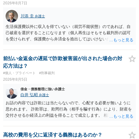
2026年8月7日
川添 圭
弁護士
生活保護費以外に収入を得ていない（就労不能状態）のであれば、自
己破産を選択することになります（個人再生はそもそも裁判所の認可
を受けられず、保護費から弁済金を捻出してはいけないため任意整理
という選択肢もありません）。法テラスの法律扶助を利用すれば弁護
士費用は法テラスが負担し、裁判所の予納金等も法テラスが援助して
くれるため、弁護士へ自己破産を任せれば解決します。
前払い金返金の遅延で詐欺被害届が出された場合の対
応方法は？
#個人・プライベート
#刑事裁判
2026年8月5日
借金・債務整理に強い弁護士
白井 弘昭
弁護士
お話の内容では詐欺には当たらないので、心配する必要が無いように
思われます。 詐欺罪は、欺罔行為（相手を騙す行為）により、財産を
交付させるか経済上の利益を得ることで成立します。 相談者さんは、
お金が返金できないというだけで、何ら相手を騙していません。 です
ので、詐欺罪の実行行為性が無く罪に問うことはできません。 おそら
く、相手が真実を話せば警察も取り合わないと思いますが、虚偽の内
高校の費用を父に返済する義務はあるのか？