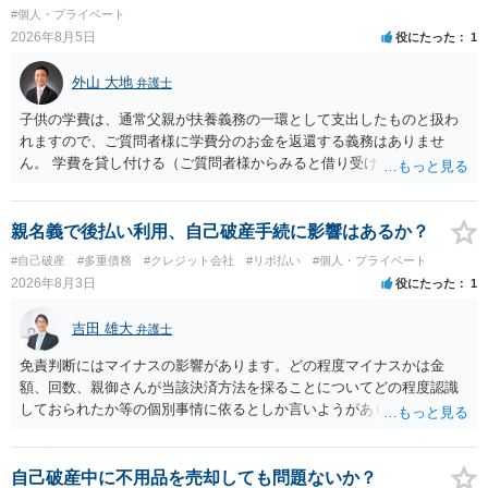
容を述べた場合は、捜査はあるかもしれません。 ただし、捜査におい
#個人・プライベート
て、真実を説明すれば、「ちゃんと返しなさいよ」程度の注意で済む
2026年8月5日
役にたった
1
ことだと思われます。 また、返せるお金が無いのであれば、返せない
のは致し方ありません。真摯に分割して支払うことを相手に告げてい
外山 大地
弁護士
くのみでしょう。 以上、ご参考まで。
子供の学費は、通常父親が扶養義務の一環として支出したものと扱わ
れますので、ご質問者様に学費分のお金を返還する義務はありませ
ん。 学費を貸し付ける（ご質問者様からみると借り受ける）といった
合意がない限りは、法的に返す義務があると主張するのは難しいでし
ょう。
親名義で後払い利用、自己破産手続に影響はあるか？
#自己破産
#多重債務
#クレジット会社
#リボ払い
#個人・プライベート
2026年8月3日
役にたった
1
吉田 雄大
弁護士
免責判断にはマイナスの影響があります。どの程度マイナスかは金
額、回数、親御さんが当該決済方法を採ることについてどの程度認識
しておられたか等の個別事情に依るとしか言いようがありません。 と
もあれ、依頼しておられる弁護士さんに直ちに具体的状況をお伝えに
なって相談し、善後策を考えることをお勧めします。
自己破産中に不用品を売却しても問題ないか？