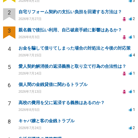
3
2026年8月1日
2
自宅リフォーム契約の支払い負担を回避する方法は？
2
2026年7月27日
3
親名義で後払い利用、自己破産手続に影響はあるか？
1
2026年8月3日
4
お金を騙して借りてしまった場合の対処法と今後の対応策
4
2026年7月15日
5
愛人契約解消後の返済義務と取り立て行為の合法性は？
1
2026年7月14日
6
個人間の金銭貸借に関わるトラブル
1
2026年7月13日
7
高校の費用を父に返済する義務はあるのか？
1
2026年8月5日
8
キャバ嬢と客の金銭トラブル
2
2026年7月24日