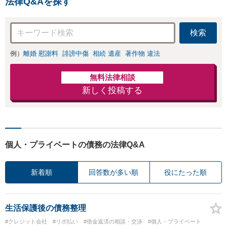
法律Q&Aを探す
と対応します。お
まかせください。
検索
例）
離婚 慰謝料
誹謗中傷
相続 遺産
著作物 違法
無料法律相談
新しく投稿する
個人・プライベートの債務の法律Q&A
新着順
回答数が多い順
役にたった順
生活保護後の債務整理
#クレジット会社
#リボ払い
#借金返済の相談・交渉
#個人・プライベート