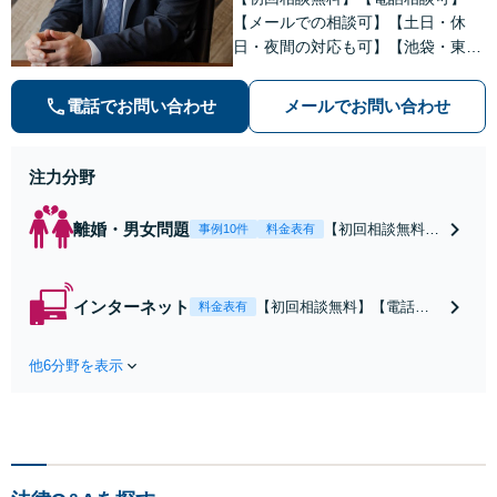
【メールでの相談可】【土日・休
日・夜間の対応も可】【池袋・東池
袋2駅利用可】風俗トラブル・男女
トラブル・刑事事件を中心に「個
電話でお問い合わせ
メールでお問い合わせ
人」の方からのご相談・ご依頼を幅
広くお受けしております。お気軽に
お問い合わせください。
注力分野
離婚・男女問題
【初回相談無料】
事例10件
料金表有
【電話相談可】
【即日介入可】
【夜間対応可】
インターネット
【初回相談無料】【電話相
料金表有
【池袋・東池袋2
談可】【夜間対応可】【池
駅利用可】風俗・
袋・東池袋2駅利用可】爆サ
出会い系・ホス
他6分野を表示
イ・5ch・ホスラブ等の掲示
ト・不倫・ストー
板やネット上の悪口、誹謗
カー・DV・離婚
中傷の削除等、拡散防止に
等、男女が絡むあ
向けてスピード最優先で対
らゆるトラブルを
応します！即日対応可能。
解決へ！どんな相
まずはご連絡ください。
手であっても毅然