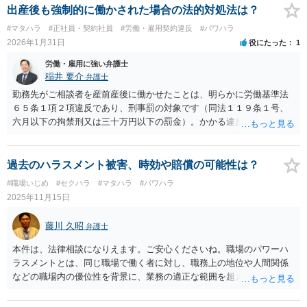
口や各都道府県の労働局に対して、産休を理由に不利益な取扱いをさ
出産後も強制的に働かされた場合の法的対処法は？
れた旨ご相談されると良いかと思います。
#マタハラ
#正社員・契約社員
#労働・雇用契約違反
#パワハラ
2026年1月31日
役にたった
1
労働・雇用に強い弁護士
稲井 要介
弁護士
勤務先がご相談者を産前産後に働かせたことは、明らかに労働基準法
６５条１項２項違反であり、刑事罰の対象です（同法１１９条１号、
六月以下の拘禁刑又は三十万円以下の罰金）。かかる違反行為を労働
基準監督署に申告することが考えられます（同法１０４条１項）。 民
事上の請求として、①未払賃金の支払請求、②不法行為に基づく損害
賠償請求をすることが考えられます。②の損害額には、慰謝料の他
過去のハラスメント被害、時効や賠償の可能性は？
に、通院費などの実費が含まれます。 労働基準法 （産前産後） 第六
#職場いじめ
#セクハラ
#マタハラ
#パワハラ
十五条 使用者は、六週間（多胎妊娠の場合にあつては、十四週間）
2025年11月15日
以内に出産する予定の女性が休業を請求した場合においては、その者
を就業させてはならない。 ② 使用者は、産後八週間を経過しない女
藤川 久昭
弁護士
性を就業させてはならない。ただし、産後六週間を経過した女性が請
求した場合において、その者について医師が支障がないと認めた業務
本件は、法律相談になりえます。ご安心くださいね。職場のパワーハ
に就かせることは、差し支えない。
ラスメントとは、同じ職場で働く者に対し、職務上の地位や人間関係
などの職場内の優位性を背景に、業務の適正な範囲を超えて、精神
的・身体的苦痛を与える又は職場環境を悪化させる行為をいいます。
本件の言動が、これらに該当するかどうか、証拠に基づいて、子細な