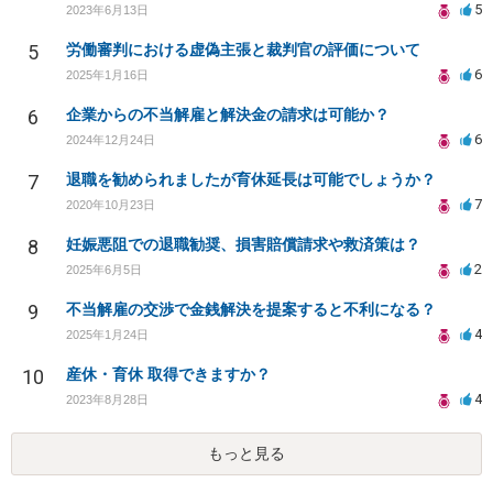
5
2023年6月13日
5
労働審判における虚偽主張と裁判官の評価について
6
2025年1月16日
6
企業からの不当解雇と解決金の請求は可能か？
6
2024年12月24日
7
退職を勧められましたが育休延長は可能でしょうか？
7
2020年10月23日
8
妊娠悪阻での退職勧奨、損害賠償請求や救済策は？
2
2025年6月5日
9
不当解雇の交渉で金銭解決を提案すると不利になる？
4
2025年1月24日
10
産休・育休 取得できますか？
4
2023年8月28日
もっと見る