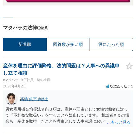
マタハラの法律Q&A
新着順
回答数が多い順
役にたった順
産休を理由に評価降格、法的問題は？人事への異議申
し立て相談
#マタハラ
#正社員・契約社員
2026年4月2日
役にたった
1
髙橋 鉄平
弁護士
男女雇用機会均等法９条３項は、産休を理由として女性労働者に対し
て「不利益な取扱い」をすることを禁止しています。 相談者さまの場
合も、産休を取得したことを理由として人事考課において評価を下げ
られ、昇格が無くなったということですので、まさにこの「不利益な
取扱い」に該当すると考えられます。 したがって、社内の苦情受付窓