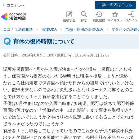
弁護士の方はこちら
ココナラへ
投稿する
探す
閲覧履歴
マイリスト
ログイン
ココナラ法律相談
法律Q&A
労働・雇用の法律Q&A
マタハラの法律Q
育休の復帰時期について
公開日時：
2024年6月5日 18:07
更新日時：
2025年9月3日 12:07
認可外保育園へ4月から入園が決まったので慣らし保育のことも考
え、保育園から提案のあったGW明けに職場へ復帰しようと連絡し
たところ社内規定で保育園へ預けた日からの復帰ではないといけな
い、復帰出来ないのであれば欠勤扱いとなりボーナスに響くとのこ
とで仕方なく１ヶ月有給を消化することになりました。

子供は6月生まれなので入園当時まだ0歳児、認可は落ちて認可外保
育園の預けなので「労働者の申し出た期間」まで育休を取得できた
のではないでしょうか？やはり社内規定に書いてあることであれば
従うべきだったのでしょうか？

有給を１ヶ月取得してしまっているのでこれから子供の体調不良が
出ると欠勤扱いになる可能性も高いです。今回会社が不当だった場