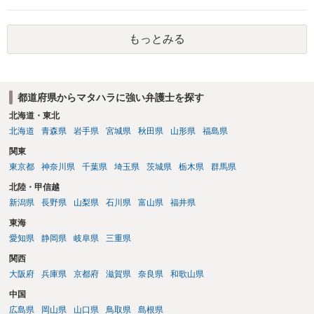
局の「雇用環境・均等室」が、紛争解決の援助をすることとされてい
ます。まずはそこを指名して、改めて労働局に相談することをお勧め
もっとみる
します。
都道府県からマタハラに強い弁護士を探す
北海道・東北
北海道
青森県
岩手県
宮城県
秋田県
山形県
福島県
関東
東京都
神奈川県
千葉県
埼玉県
茨城県
栃木県
群馬県
北陸・甲信越
新潟県
長野県
山梨県
石川県
富山県
福井県
東海
愛知県
静岡県
岐阜県
三重県
関西
大阪府
兵庫県
京都府
滋賀県
奈良県
和歌山県
中国
広島県
岡山県
山口県
鳥取県
島根県