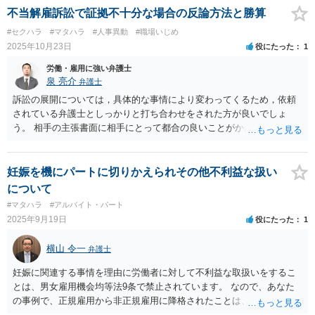
分析と慎重な対応が必要です。客観的証拠が不可欠です。１０年は時
不当解雇訴訟で証拠不十分な場合の反論方法と勝算
効すれすれです。どうしてもどうしても納得いかなければ、この手の
#セクハラ
#マタハラ
#人事異動
#職場いじめ
問題に精通した弁護士等に、証拠等を直接示すなどして、詳細で分析
2025年10月23日
役にたった
1
していただくのが良いと思われます。法的責任をきちんと追及された
い場合には、労働法にかなり詳しく、上記に関係した法理等にも通じ
労働・雇用に強い弁護士
た弁護士等に相談し、法的に正確に分析してもらい、今後の対応を検
泉 亮介
弁護士
討するべきです。
訴訟の展開については，具体的な事情により変わってくるため，依頼
されている弁護士としっかりと打ち合わせをされた方が良いでしょ
う。 相手の主張書面に相手にとって都合の良いことがかかれているこ
とは一般的であり，裏付けとなる証拠がない状態であればその書面の
記載を裁判官がそのまま信用して判断をすると言うことは無いかと思
われます。
妊娠を機にパートに切りかえられその他不利益な扱い
について
#マタハラ
#アルバイト・パート
2025年9月19日
役にたった
1
横山 令一
弁護士
妊娠に関連する事情を理由に労働者に対して不利益な取扱いをするこ
とは、男女雇用機会均等法9条で禁止されています。 なので、あなた
の事例で、正規雇用から非正規雇用に降格されたことは、違法の疑い
が強いです。 男女雇用機会均等法の問題については、都道府県の労働