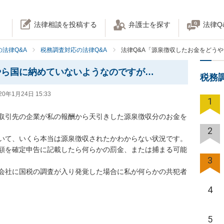
法律相談を投稿する
弁護士を探す
法律Q
法律Q&A
税務調査対応の法律Q&A
法律Q&A「源泉徴収したお金をどう
やら国に納めていないようなのですが…
税務
20年1月24日 15:33
1
取引先の企業が私の報酬から天引きした源泉徴収分のお金を
2
て、いくら本当は源泉徴収されたかわからない状況です。

額を確定申告に記載したら何らかの罰金、または捕まる可能
3
会社に国税の調査が入り発覚した場合に私が何らかの共犯者
4
5