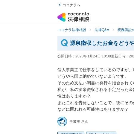
ココナラへ
ココナラ法律相談
法律Q&A
税務訴訟の
源泉徴収したお金をどう
公開日時：
2020年1月24日 10:38
更新日時：
20
個人事業主で仕事をしているのですが、
どうやら国に納めていないようです。

そのため支払い調書の発行を拒否されてい
私が、私の源泉徴収される予定だった金
性はありますか？

またこれを告発しないことで、後にその
などに問われる可能性はありますか？
事業主 さん