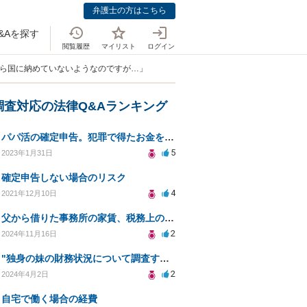
弁護士の方はこちら
&Aを探す
閲覧履歴
マイリスト
ログイン
やら国に納めていないようなのですが…」
調査対応の法律Q&Aランキング
パパ活の確定申告。犯罪で得たお金を渡されていた場合について相談させてください。
5
2023年1月31日
確定申告しない場合のリスク
4
2021年12月10日
父から借りた事務所の家賃、税務上の影響は？
2
2024年11月16日
"独身の妹の財務状況について調査する方法について"
2
2024年4月2日
自宅で働く場合の経費