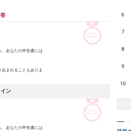
6
回答
7
8
、あなたの申告書には

9
込まれることもありま

10
ライン
、あなたの申告書には
