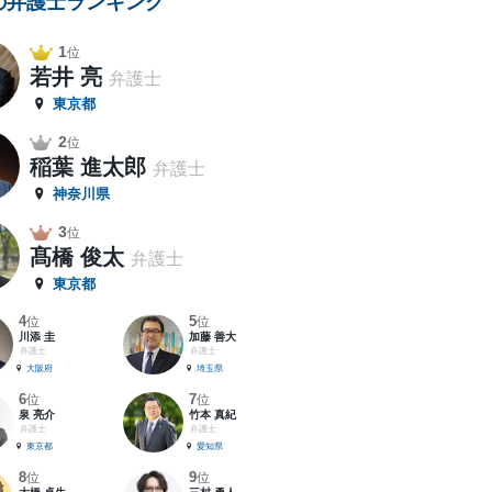
の弁護士ランキング
1
位
若井 亮
弁護士
東京都
2
位
稲葉 進太郎
弁護士
神奈川県
3
位
髙橋 俊太
弁護士
東京都
4
5
位
位
川添 圭
加藤 善大
弁護士
弁護士
大阪府
埼玉県
6
7
位
位
泉 亮介
竹本 真紀
弁護士
弁護士
東京都
愛知県
8
9
位
位