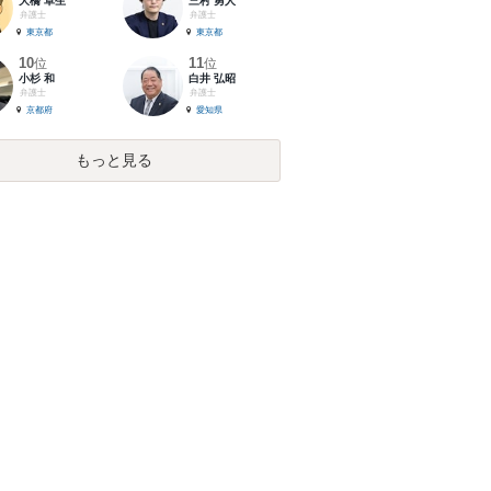
大橋 卓生
三村 勇人
弁護士
弁護士
東京都
東京都
10
11
位
位
小杉 和
白井 弘昭
弁護士
弁護士
京都府
愛知県
もっと見る