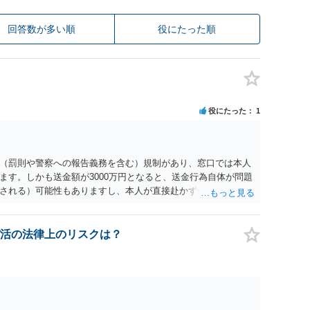
回答数が多い順
役にたった順
役にたった
1
（罰則や警察への報告義務を含む）規制があり、窓口では本人
ます。しかも送金額が3000万円となると、送金行為自体が問題
される）可能性もありますし、本人が直接赴かず代理人による
対応になると思います。事前に、金融機関の窓口へ確認・相談
書類を聞いておき、送金のために再来訪する日程なども調整し
活の法律上のリスクは？