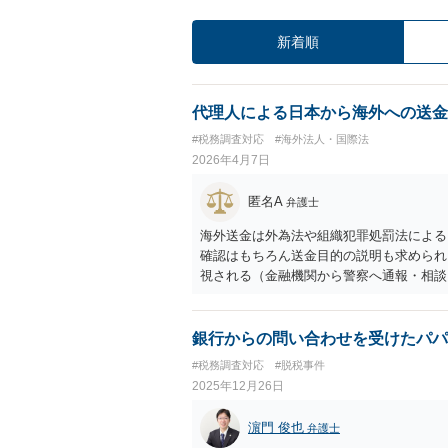
新着順
代理人による日本から海外への送金
#税務調査対応
#海外法人・国際法
2026年4月7日
匿名A
弁護士
海外送金は外為法や組織犯罪処罰法による
確認はもちろん送金目的の説明も求められ
視される（金融機関から警察へ通報・相談
送金を手続するとなれば、なおさら慎重な
を行って、代理人による手続の可否や必要
た方がよいと思います。
銀行からの問い合わせを受けたパパ
#税務調査対応
#脱税事件
2025年12月26日
濵門 俊也
弁護士