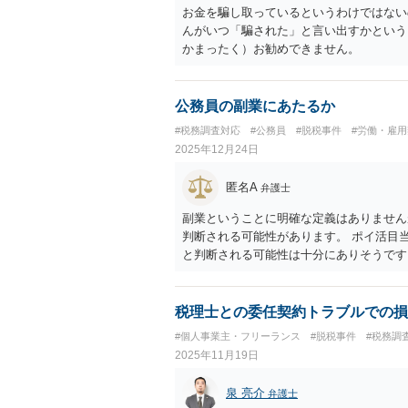
お金を騙し取っているというわけではない
んがいつ「騙された」と言い出すかという
かまったく）お勧めできません。
公務員の副業にあたるか
#税務調査対応
#公務員
#脱税事件
#労働・雇
2025年12月24日
匿名A
弁護士
副業ということに明確な定義はありません
判断される可能性があります。 ポイ活目
と判断される可能性は十分にありそうです
ません。懲戒処分を受けるリスクを負って
税理士との委任契約トラブルでの損
#個人事業主・フリーランス
#脱税事件
#税務調
2025年11月19日
泉 亮介
弁護士