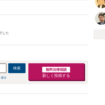
でした
検索
無料法律相談
新しく投稿する
 違法