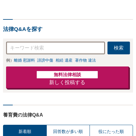
B）無料】「オー
ご相談ください！【顧問
ダーメイドの解決
経験豊富】【個別案件も
策を提示」依頼者
対応OK】
様の話を丁寧にう
かがい、どんな不
法律Q&Aを探す
安があるのか、何
を解決したいのか
を正確に読み取り
検索
ます。【東京都在
住以外の方も対
例）
離婚 慰謝料
誹謗中傷
相続 遺産
著作物 違法
応】
無料法律相談
新しく投稿する
養育費の法律Q&A
新着順
回答数が多い順
役にたった順