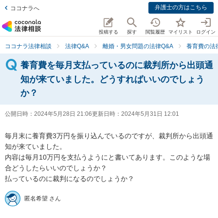
弁護士の方はこちら
ココナラへ
投稿する
探す
閲覧履歴
マイリスト
ログイン
ココナラ法律相談
法律Q&A
離婚・男女問題の法律Q&A
養育費の法
養育費を毎月支払っているのに裁判所から出頭通
知が来ていました。どうすればいいのでしょう
か？
公開日時：
2024年5月28日 21:06
更新日時：
2024年5月31日 12:01
毎月末に養育費3万円を振り込んでいるのですが、裁判所から出頭通
知が来ていました。

内容は毎月10万円を支払うようにと書いてあります。このような場
合どうしたらいいのでしょうか？

払っているのに裁判になるのでしょうか？
匿名希望 さん