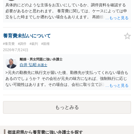
具体的にどのような主張をお互いにしているか、調停資料を確認する
必要があるかと思われます。 養育費に関しては、ケースによっては申
立をした時までしか遡れない場合もありえます。 再婚後の相手方の行
動がどのようなものであったのかも重要であるため、相手が再婚後の
養育費に関するやりとり等があればそちらについても確認する必要が
あるでしょう。 公開相談の場での回答よりも個別に弁護士にご相談さ
養育費未払いについて
れることをお勧めいたします。
#養育費
#調停
#裁判
#親権
2026年7月24日
離婚・男女問題に強い弁護士
白井 弘昭
弁護士
>元夫の勤務先に執行文が届いた後、勤務先が支払ってくれない場合も
あるのでしょうか？ その会社が元夫の味方になれば、強制執行に応じ
ない可能性はあります。その場合は、会社に取り立て訴訟を行うこと
で、会社から取り立てることができます。 その他、預金を探して差し
押さえ、元夫名義の車の差し押さえ競売などを検討します。 ＞何もで
きなかった場合は、公正証書の原本は戻ってくるのでしょうか？ 取れ
もっとみる
ても取れなくても、執行裁判所に原本の還付請求を行えば還付されま
す。 ＞他の弁護士さんに再度依頼できるのでしょうか？ できます。た
だ、取れなかった場合に取り立て訴訟等を起こしてもらえば、他の弁
護士に頼む必要は無いでしょう。 以上、ご参考まで。
都道府県から養育費に強い弁護士を探す