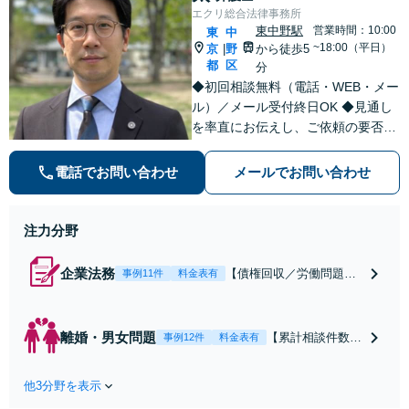
エクリ総合法律事務所
東中野駅
営業時間：10:00
東
中
~18:00（平日）
京
野
から徒歩5
|
都
区
分
◆初回相談無料（電話・WEB・メー
ル）／メール受付終日OK ◆見通し
を率直にお伝えし、ご依頼の要否も
含めてご案内いたします。受任から
解決まで弁護士本人が一貫してスピ
電話でお問い合わせ
メールでお問い合わせ
ーディーに対応いたします。 ◆累計
相談2000件以上・解決実績500件以
上
注力分野
企業法務
【債権回収／労働問題／
事例11件
料金表有
契約関係・契約書チェッ
ク／裁判対応】取引先と
のトラブル・会社内のト
離婚・男女問題
【累計相談件数20
事例12件
料金表有
ラブルなど、事後の解決
00件、解決事例50
だけでなく予防法務まで
0件以上】【初回
ワンストップで対応！顧
他3分野を表示
相談（電話・WE
問弁護士をお探しの方も