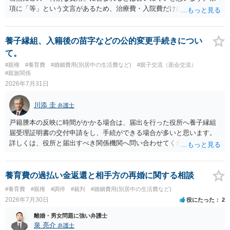
項に「等」という文言があるため、治療費・入院費だけに限定される
わけではありませんが、その前に「病気・事故に伴う費用」と明記さ
れていますので、通常は、病気や事故によって臨時に必要となった医
療費その他これに類する特別支出を念頭に置いた条項と読むのが自然
養子縁組、入籍後の苗字などの公的変更手続きについ
です。したがって、大学の入学金、授業料、受験費用などの教育費に
て。
ついてまで、「この条項があるから当然に半額を請求できる」とまで
#親権
#養育費
#婚姻費用(別居中の生活費など)
#親子交流（面会交流）
は言いにくいと思われます。なお、通常、大学進学費用をどこまで負
#親族関係
担すべきかについては、離婚時の合意内容のほか、子どもの年齢、大
2026年7月31日
学進学についての父母の認識、父母の学歴・収入・資産状況、進学先
や費用などを踏まえて個別に検討することになります。公正証書の他
川添 圭
弁護士
の条項において、養育費の終期についてどのように定められている
か、大学進学に関する定めの有無、「教育費」「進学費用」に関する
戸籍謄本の反映に時間がかかる場合は、届出を行った役所へ養子縁組
定めの有無等について確認する必要があると考えられます。
届受理証明書の交付申請をし、手続ができる場合が多いと思います。
詳しくは、役所と届出すべき関係機関へ問い合わせてください。
養育費の過払い金返還と相手方の再婚に関する相談
#養育費
#親権
#調停
#裁判
#婚姻費用(別居中の生活費など)
2026年7月30日
役にたった
2
離婚・男女問題に強い弁護士
泉 亮介
弁護士