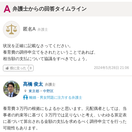
弁護士からの回答タイムライン
匿名A
弁護士
状況を正確に記載なさってください。

養育費の調停申立てをされたということであれば、

相当額の支払について協議をすべきでしょう。
2024年5月28日 21:06
役に立った
0
髙橋 俊太
弁護士
東京都
>
中野区
離婚・男女問題に注力する弁護士
養育費３万円の根拠にもよるかと思います。元配偶者としては、当
事者の約束等に基づく３万円では足りないと考え、いわゆる算定表
に基づいて算出される金額の支払を求めるべく調停申立てを行った
可能性もあります。