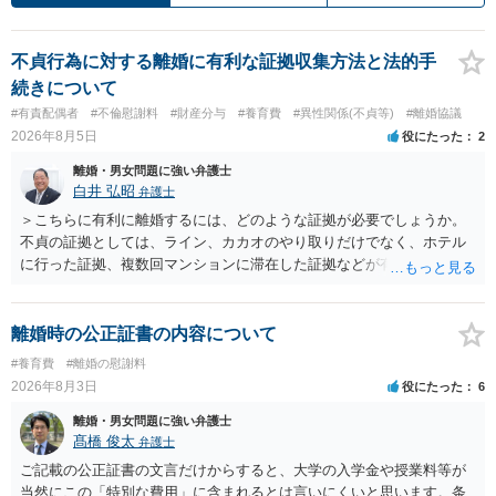
不貞行為に対する離婚に有利な証拠収集方法と法的手
続きについて
#有責配偶者
#不倫慰謝料
#財産分与
#養育費
#異性関係(不貞等)
#離婚協議
2026年8月5日
役にたった
2
離婚・男女問題に強い弁護士
白井 弘昭
弁護士
＞こちらに有利に離婚するには、どのような証拠が必要でしょうか。
不貞の証拠としては、ライン、カカオのやり取りだけでなく、ホテル
に行った証拠、複数回マンションに滞在した証拠などが有効です。 不
貞の証拠があれば、離婚をさらに有利に進める（離婚したい時期に離
婚する、慰謝料をとるなど）ことができると思われます。 ただし、不
貞発覚後、長期間同居を続けると、不貞を許したとの評価につながる
離婚時の公正証書の内容について
場合がありますので、ご注意ください。 以上、ご参考まで。
#養育費
#離婚の慰謝料
2026年8月3日
役にたった
6
離婚・男女問題に強い弁護士
髙橋 俊太
弁護士
ご記載の公正証書の文言だけからすると、大学の入学金や授業料等が
当然にこの「特別な費用」に含まれるとは言いにくいと思います。条