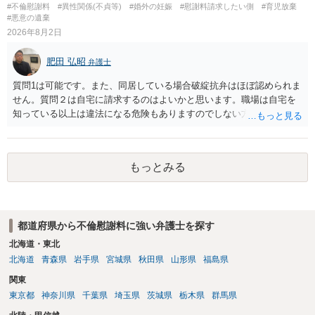
#不倫慰謝料
#異性関係(不貞等)
#婚外の妊娠
#慰謝料請求したい側
#育児放棄
もよいように思いますが，ゼロかどうかの観点であれば，訴訟に進む
#悪意の遺棄
しかなくなるようにも思います。そうしますと，お近くの弁護士に相
2026年8月2日
談して進めることを検討した方がよいようにも思います。
肥田 弘昭
弁護士
質問1は可能です。また、同居している場合破綻抗弁はほぼ認められま
せん。質問２は自宅に請求するのはよいかと思います。職場は自宅を
知っている以上は違法になる危険もありますのでしない方が良いで
す。質問３は可能かと思います。質問４は悪意の遺棄などに該当する
かと思います。有責配偶者ですので相手方からの離婚は拒否しても仮
に訴訟されても法的に成立しません。質問５は認知すると養育費支払
もっとみる
い、相続権が発生します。合意があれば法的に可能ですが法律で強制
することはできません。質問６は可能です。質問７は不貞行為の写真
データ（ハメ撮り）、第三者撮影の腕組み写真、夫の自白録音まであ
るのであれば十分かと思います。ご参考にしてください。
都道府県から不倫慰謝料に強い弁護士を探す
北海道・東北
北海道
青森県
岩手県
宮城県
秋田県
山形県
福島県
関東
東京都
神奈川県
千葉県
埼玉県
茨城県
栃木県
群馬県