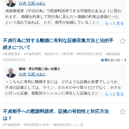
白井 弘昭
弁護士
貞操権侵害（不法行為）で慰謝料請求できる可能性があるように思わ
れます。 婚姻を約束して性行為に及んだ＞婚姻の約束は虚偽だった、
という流れであれば。 ただ、相手が結婚していることを知って行為に
及んでいるのであれば、婚姻できないことについて相談者さんの帰責
性も認められそうですので、あまり慰謝料は高額にならないように思
われます。 一度、最寄りの弁護士に相談してみてください。
不貞行為に対する離婚に有利な証拠収集方法と法的手
続きについて
#有責配偶者
#不倫慰謝料
#財産分与
#養育費
#異性関係(不貞等)
#離婚協議
2026年8月5日
役にたった
2
離婚・男女問題に強い弁護士
白井 弘昭
弁護士
＞こちらに有利に離婚するには、どのような証拠が必要でしょうか。
不貞の証拠としては、ライン、カカオのやり取りだけでなく、ホテル
に行った証拠、複数回マンションに滞在した証拠などが有効です。 不
貞の証拠があれば、離婚をさらに有利に進める（離婚したい時期に離
婚する、慰謝料をとるなど）ことができると思われます。 ただし、不
貞発覚後、長期間同居を続けると、不貞を許したとの評価につながる
不貞相手への慰謝料請求、証拠の有効性と対応方法
場合がありますので、ご注意ください。 以上、ご参考まで。
は？
#不倫慰謝料
#異性関係(不貞等)
#慰謝料請求したい側