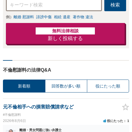
を正確に読み取り
検索
ます。【東京都在
住以外の方も対
例）
離婚 慰謝料
誹謗中傷
相続 遺産
著作物 違法
応】
無料法律相談
新しく投稿する
不倫慰謝料の法律Q&A
新着順
回答数が多い順
役にたった順
元不倫相手への損害賠償請求など
#不倫慰謝料
2026年8月6日
役にたった
1
離婚・男女問題に強い弁護士