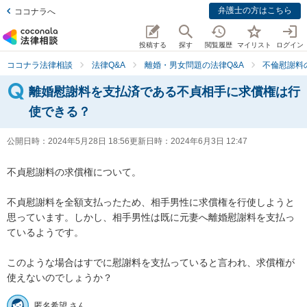
弁護士の方はこちら
ココナラへ
投稿する
探す
閲覧履歴
マイリスト
ログイン
ココナラ法律相談
法律Q&A
離婚・男女問題の法律Q&A
不倫慰謝料
離婚慰謝料を支払済である不貞相手に求償権は行
使できる？
公開日時：
2024年5月28日 18:56
更新日時：
2024年6月3日 12:47
不貞慰謝料の求償権について。

不貞慰謝料を全額支払ったため、相手男性に求償権を行使しようと
思っています。しかし、相手男性は既に元妻へ離婚慰謝料を支払っ
ているようです。

このような場合はすでに慰謝料を支払っていると言われ、求償権が
使えないのでしょうか？
匿名希望 さん