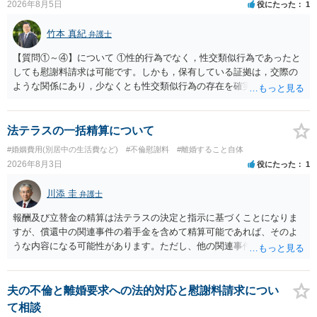
2026年8月5日
役にたった
1
竹本 真紀
弁護士
【質問①～④】について ①性的行為でなく，性交類似行為であったと
しても慰謝料請求は可能です。しかも，保有している証拠は，交際の
ような関係にあり，少なくとも性交類似行為の存在を確実に証明でき
るものです（裏を返せば，証拠で認められる範囲でしか認めていない
ことを窺わせるものです。）。ですから，慰謝料請求を進めることで
よいと思います。 ただ．慰謝料額については，婚姻破綻に至っていな
法テラスの一括精算について
いとして，この点を考慮されることになるかもしれません。 ②夫との
#婚姻費用(別居中の生活費など)
#不倫慰謝料
#離婚すること自体
今後のことを考えて書いてもらうか否かを検討するのがよいと思いま
2026年8月3日
役にたった
1
す。今ある証拠以上のことを証明（証明力を強めることも含む）でき
るのであれば，前向きに検討を進めるという考え方でもよいでしょ
川添 圭
弁護士
う。慰謝料請求としては証拠として使えることが前提であり，その価
値と夫との関係との均衡のように思います。 ③行政書士に委任をして
報酬及び立替金の精算は法テラスの決定と指示に基づくことになりま
いるのであれば，どのような内容の委任なのか不明ですが，その行政
すが、償還中の関連事件の着手金を含めて精算可能であれば、そのよ
書士との協議になると思います。請求するか，訴訟にするか，その点
うな内容になる可能性があります。ただし、他の関連事件でも相手方
の見極めや，相手方は性交類似行為は認めているのか，それさえも否
から金銭を取得できる場合には個別に考える場合もあります。個別事
定しているのかによって，考え方・進め方は変わってくると思いま
情によって対応が違いますので、法テラスへお尋ねいただいた方が確
す。 ④性交類似行為を認めているにもかかわらず支払を拒否するので
実です。
夫の不倫と離婚要求への法的対応と慰謝料請求につい
あれば，本人（行政書士でも同じだと思います。）への対応ではあま
て相談
り変わらないように思います。減額で折り合えるなら本人様の交渉で