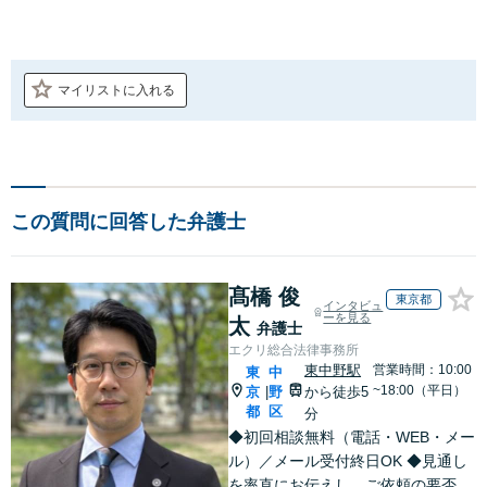
マイリストに入れる
この質問に回答した弁護士
髙橋 俊
東京都
インタビュ
ーを見る
太
弁護士
エクリ総合法律事務所
東中野駅
営業時間：10:00
東
中
~18:00（平日）
京
野
から徒歩5
|
都
区
分
◆初回相談無料（電話・WEB・メー
ル）／メール受付終日OK ◆見通し
を率直にお伝えし、ご依頼の要否も