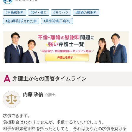
不倫慰謝料
DV・暴力
モラハラ
離婚の慰謝料
慰謝料請求された側
異性関係(不貞等)
弁護士からの回答タイムライン
内藤 政信
弁護士
求償できます。

負担割合はわかりませんが、求償するといいでしょう。

相手が離婚慰謝料を払ったとしても、それはあなたの求償を妨げる