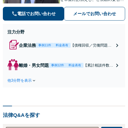
含めてご案内いたします。受任から
解決まで弁護士本人が一貫してスピ
電話でお問い合わせ
メールでお問い合わせ
ーディーに対応いたします。 ◆累計
相談2000件以上・解決実績500件以
上
注力分野
企業法務
【債権回収／労働問題／
事例11件
料金表有
契約関係・契約書チェッ
ク／裁判対応】取引先と
のトラブル・会社内のト
離婚・男女問題
【累計相談件数20
事例12件
料金表有
ラブルなど、事後の解決
00件、解決事例50
だけでなく予防法務まで
0件以上】【初回
ワンストップで対応！顧
他3分野を表示
相談（電話・WE
問弁護士をお探しの方も
B）無料】「オー
ご相談ください！【顧問
ダーメイドの解決
経験豊富】【個別案件も
策を提示」依頼者
対応OK】
様の話を丁寧にう
かがい、どんな不
法律Q&Aを探す
安があるのか、何
を解決したいのか