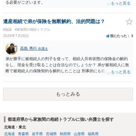
る必要がございます。
遺産相続で弟が保険を無断解約、法的問題は？
#協議
#家族間の相続トラブル
2026年7月26日
役にたった
3
高島 秀行
弁護士
弟が勝手に被相続人の判子を使って、相続人共有状態の保険金の解約
をし、現金を受け取ることは合法なのでしょうか？ 弟が被相続人に無
断で被相続人の保険契約を解約したことは 刑事的にも犯罪となる可能
性があり、民事的には無効だと思います。 保険会社で解約の際に提出
された書類のコピーを取得して、弁護士に面談で詳しい事情を話して
相談 されたら良いと思います。
もっとみる
都道府県から家族間の相続トラブルに強い弁護士を探す
北海道・東北
北海道
青森県
岩手県
宮城県
秋田県
山形県
福島県