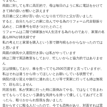
りません。

両親に対しても常に高圧的で、母は毎日のように私に電話をかけて
きて姉の扱いが酷いと訴えます

先日遂に父と姉が言い合いになり出て行けと父が言いました

すると、自分たちがこの家に住んでやる為のリフォーム代全額振り
込めと、口座番号を叩きつけたとのこと

リフォームは二階で姉家族が4人生活する為のものであり、家屋の名
義も86%が姉夫婦です

私の考えだと家屋を購入という形で贈与税もかからなかったのでは
と思います

両親の病気や入退院付き添いは私がやっています

姉は二階で英語教室をしており、忙しいからと協力的ではありませ
ん

父は憤慨しており、株を売ってでも2500万渡すと言っていますが、
私はそれは違うから待ってほしいとお願いしている状態です。

病院の送り迎えや旅行に連れ出したり等で実家に行っても姉は無視
で、顔も出しません

同居当初、私が実家に行った時に面倒みてやる、ではなくて住まわ
せてもらってるという謙虚な気持ちを持って優しくしてあげてと言
ったら、殴りかかられ怪我を負いました

昔からすぐに殴る人だったので、今でも恐怖があり、対面すれば震