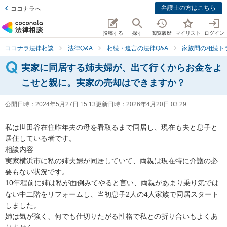
弁護士の方はこちら
ココナラへ
投稿する
探す
閲覧履歴
マイリスト
ログイン
ココナラ法律相談
法律Q&A
相続・遺言の法律Q&A
家族間の相続ト
実家に同居する姉夫婦が、出て行くからお金をよ
こせと親に。実家の売却はできますか？
公開日時：
2024年5月27日 15:13
更新日時：
2026年4月20日 03:29
私は世田谷在住昨年夫の母を看取るまで同居し、現在も夫と息子と
居住している者です。

相談内容

実家横浜市に私の姉夫婦が同居していて、両親は現在特に介護の必
要もない状況です。

10年程前に姉は私が面倒みてやると言い、両親があまり乗り気では
ない中二階をリフォームし、当初息子2人の4人家族で同居スタート
しました。

姉は気が強く、何でも仕切りたがる性格で私との折り合いもよくあ