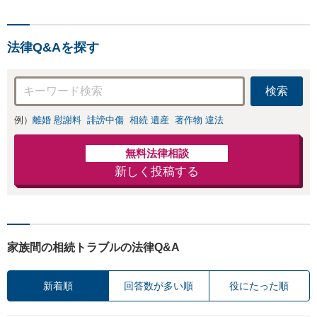
法律Q&Aを探す
検索
例）
離婚 慰謝料
誹謗中傷
相続 遺産
著作物 違法
無料法律相談
新しく投稿する
家族間の相続トラブルの法律Q&A
新着順
回答数が多い順
役にたった順