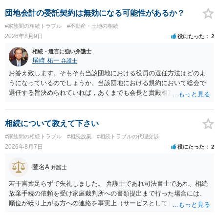
団地会計の委託契約は無効になる可能性があるか？
#家族間の相続トラブル
#不動産・土地の相続
2026年8月9日
役にたった
2
相続・遺言に強い弁護士
尾崎 祐一
弁護士
お答え致します。そもそも当該団地における役員の選任方法はどのよ
うになっているのでしょうか。当該団地における規約において総会で
選任する旨決められていれば，あくまでも会長と貴殿相互間における
団地会計の委託契約であって貴殿が役員になることはありません。但
し，団地と貴殿との委託契約は有効に成立しています。当該団地にお
ける役員の選任が会長の専権でできるのであれば，貴殿と会長との合
相続について教えて下さい
意により委託契約は有効に成立しています。
#家族間の相続トラブル
#相続放棄
#相続トラブルの代理交渉
2026年8月7日
役にたった
2
匿名A
弁護士
若干言葉足らずで失礼しました。 弁護士であれ司法書士であれ、相続
放棄手続の依頼を受け家庭裁判所への書類提出まで行った場合には、
順位が繰り上がる方への連絡を事実上（サービスとして）行うことは
あります。その「連絡」だけを弁護士が業務としてお受けすることは