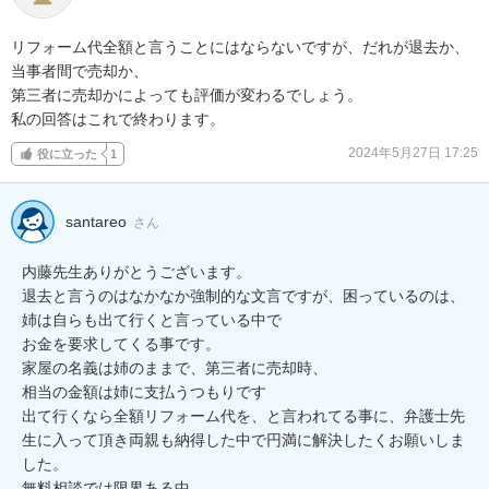
リフォーム代全額と言うことにはならないですが、だれが退去か、
当事者間で売却か、

第三者に売却かによっても評価が変わるでしょう。

私の回答はこれで終わります。
2024年5月27日 17:25
役に立った
1
santareo
さん
内藤先生ありがとうございます。

退去と言うのはなかなか強制的な文言ですが、困っているのは、
姉は自らも出て行くと言っている中で

お金を要求してくる事です。

家屋の名義は姉のままで、第三者に売却時、

相当の金額は姉に支払うつもりです

出て行くなら全額リフォーム代を、と言われてる事に、弁護士先
生に入って頂き両親も納得した中で円満に解決したくお願いしま
した。

無料相談では限界ある中
