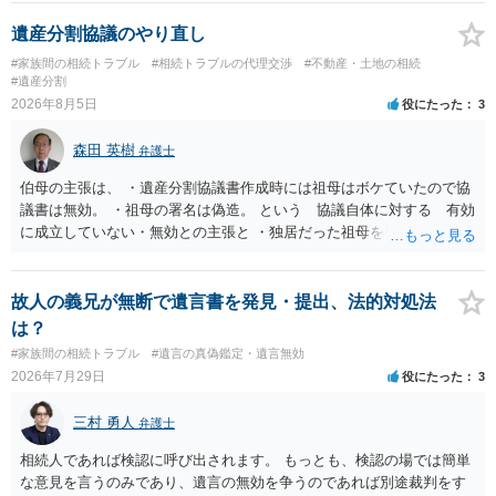
できない、という意味でした。
遺産分割協議のやり直し
#家族間の相続トラブル
#相続トラブルの代理交渉
#不動産・土地の相続
#遺産分割
2026年8月5日
役にたった
3
森田 英樹
弁護士
伯母の主張は、 ・遺産分割協議書作成時には祖母はボケていたので協
議書は無効。 ・祖母の署名は偽造。 という 協議自体に対する 有効
に成立していない・無効との主張と ・独居だった祖母を引き取り、家
を売却して施設入所の費用を作るということで、家を父が単独取得し
たが父が祖母を自宅に引き取った後、家の売却前に入院してそのまま
亡くなったので、騙された という 協議自体の成立を認めたうえで
故人の義兄が無断で遺言書を発見・提出、法的対処法
債務不履行・詐欺という主張 の大きく２つの主張があるようですが い
は？
ずれの主張も伯母が主張とともに立証する必要があり 立証は困難な
#家族間の相続トラブル
#遺言の真偽鑑定・遺言無効
ケースと思われます。伯母の主張は矛盾・抵触する可能性があります
2026年7月29日
役にたった
3
ので 伯母の出方を見ながら対応するのが良いでしょう。 伯母からの
追及で対応に苦慮されているのであれば 弁護士に相談されるのがよ
三村 勇人
弁護士
いです。
相続人であれば検認に呼び出されます。 もっとも、検認の場では簡単
な意見を言うのみであり、遺言の無効を争うのであれば別途裁判をす