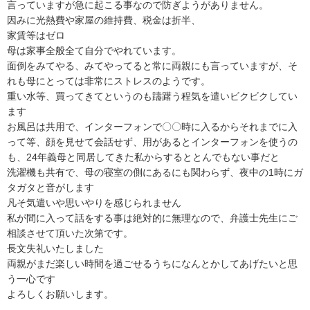
言っていますが急に起こる事なので防ぎようがありません。

因みに光熱費や家屋の維持費、税金は折半、

家賃等はゼロ

母は家事全般全て自分でやれています。

面倒をみてやる、みてやってると常に両親にも言っていますが、そ
れも母にとっては非常にストレスのようです。

重い水等、買ってきてというのも躊躇う程気を遣いビクビクしてい
ます

お風呂は共用で、インターフォンで〇〇時に入るからそれまでに入
って等、顔を見せて会話せず、用があるとインターフォンを使うの
も、24年義母と同居してきた私からするととんでもない事だと

洗濯機も共有で、母の寝室の側にあるにも関わらず、夜中の1時にガ
タガタと音がします

凡そ気遣いや思いやりを感じられません

私が間に入って話をする事は絶対的に無理なので、弁護士先生にご
相談させて頂いた次第です。

長文失礼いたしました

両親がまだ楽しい時間を過ごせるうちになんとかしてあげたいと思
う一心です

よろしくお願いします。