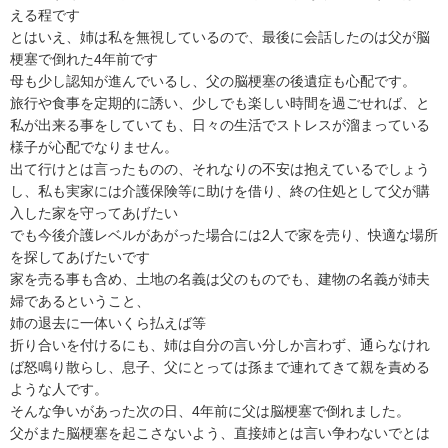
える程です

とはいえ、姉は私を無視しているので、最後に会話したのは父が脳
梗塞で倒れた4年前です

母も少し認知が進んでいるし、父の脳梗塞の後遺症も心配です。

旅行や食事を定期的に誘い、少しでも楽しい時間を過ごせれば、と
私が出来る事をしていても、日々の生活でストレスが溜まっている
様子が心配でなりません。

出て行けとは言ったものの、それなりの不安は抱えているでしょう
し、私も実家には介護保険等に助けを借り、終の住処として父が購
入した家を守ってあげたい

でも今後介護レベルがあがった場合には2人で家を売り、快適な場所
を探してあげたいです

家を売る事も含め、土地の名義は父のものでも、建物の名義が姉夫
婦であるということ、

姉の退去に一体いくら払えば等

折り合いを付けるにも、姉は自分の言い分しか言わず、通らなけれ
ば怒鳴り散らし、息子、父にとっては孫まで連れてきて親を責める
ような人です。

そんな争いがあった次の日、4年前に父は脳梗塞で倒れました。

父がまた脳梗塞を起こさないよう、直接姉とは言い争わないでとは