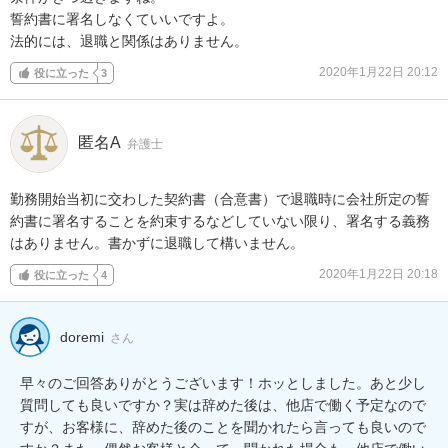
誓約書に署名しなくていいですよ。

法的には、退職と関係はありません。
2020年1月22日 20:12
役に立った
3
匿名A
弁護士
勤務開始当初に交わした契約書（合意書）で退職時に会社所定の誓
約書に署名することを約束するなどしていない限り、署名する義務
はありません。書かずに退職して構いません。
2020年1月22日 20:18
役に立った
4
doremi
さん
早々のご回答ありがとうございます！ホッとしました。あと少し
質問しても良いですか？実は辞めた後は、他店で働く予定なので
すが、お客様に、辞めた後のことを聞かれたら言っても良いので