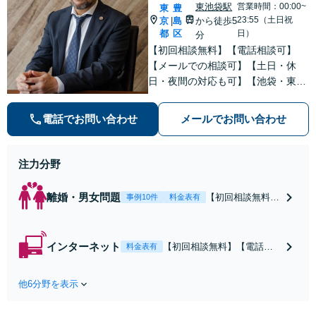
東池袋駅
営業時間：00:00~
東
豊
23:55（土日祝
京
島
から徒歩5
|
都
区
日）
分
【初回相談無料】【電話相談可】
【メールでの相談可】【土日・休
日・夜間の対応も可】【池袋・東池
袋2駅利用可】風俗トラブル・男女
トラブル・刑事事件を中心に「個
電話でお問い合わせ
メールでお問い合わせ
人」の方からのご相談・ご依頼を幅
広くお受けしております。お気軽に
お問い合わせください。
注力分野
離婚・男女問題
【初回相談無料】
事例10件
料金表有
【電話相談可】
【即日介入可】
【夜間対応可】
インターネット
【初回相談無料】【電話相
料金表有
【池袋・東池袋2
談可】【夜間対応可】【池
駅利用可】風俗・
袋・東池袋2駅利用可】爆サ
出会い系・ホス
他6分野を表示
イ・5ch・ホスラブ等の掲示
ト・不倫・ストー
板やネット上の悪口、誹謗
カー・DV・離婚