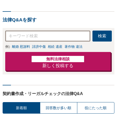
中傷の削除等、拡散防止に
等、男女が絡むあ
向けてスピード最優先で対
らゆるトラブルを
応します！即日対応可能。
解決へ！どんな相
まずはご連絡ください。
手であっても毅然
法律Q&Aを探す
と対応します。お
まかせください。
検索
例）
離婚 慰謝料
誹謗中傷
相続 遺産
著作物 違法
無料法律相談
新しく投稿する
契約書作成・リーガルチェックの法律Q&A
新着順
回答数が多い順
役にたった順