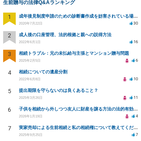
生前贈与の法律Q&Aランキング
1
成年後見制度申請のための診断書作成を妨害されている場合、法律家に対策を依頼できることはありますか？
30
2020年7月22日
2
成人後の口座管理、法的根拠と親への説得方法
16
2022年6月1日
3
相続トラブル：兄の未払給与主張とマンション贈与問題
6
2025年2月5日
4
相続についての遺産分割
10
2022年6月8日
5
提出期限を守らないのは良くあること？
11
2025年3月26日
6
子供を相続から外しつつ友人に財産を譲る方法の法的有効性は？
4
2026年1月19日
7
実家売却による生前相続と私の相続権について教えてください
7
2025年9月25日