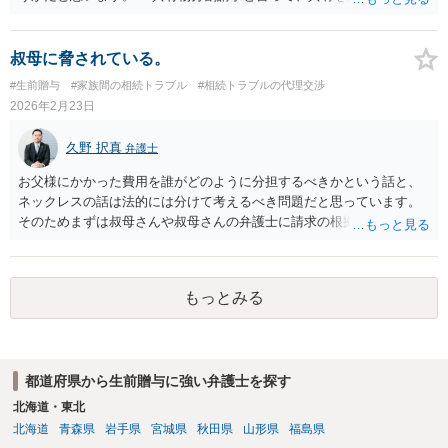
売って代金を分けるか、 あなたの持ち分を買い取るよう請求するこ
とができます。 ただし、共有で贈与を受けるときに、相手が使用す
ることを認めると そのような共有物分割請求ができるのかが問題と
叔母に脅されている。
なってしまいます。 ②仮に姉がこの家で事業を始めた場合、私に一定
#生前贈与
#家族間の相続トラブル
#相続トラブルの代理交渉
の賃貸料を払うのが一般的でしょうか？ 姉だけ使用することを認
2026年2月23日
めるのであれば賃料をもらったらよいと思います。 ③家や土地を共有
名義にするとトラブルが多いと聞きますが、家を兄弟姉妹で相続・贈
久野 択真
弁護士
与を受ける場合みなさんどうしているのでしょうか。 共有で贈与
を受けるということは少なく、相続で共有となった場合は遺産分割の
お父様にかかった費用を誰がどのように分担するべきかという話と、
際に なるべく共有にしないで、代償金をもらうか、売って代金を分
ネックレスの話は法的には分けて考えるべき問題だと思っています。
ける方法にする。 やむなく共有になってしまった場合は共有物分割
そのためまずは叔母さんや叔母さんの弁護士に請求の根拠を尋ねてみ
請求で共有状態を解消するのが一般的です。 最初から、共有で相
た方が良いと思います。 なお、今後も叔母さんが引かないような場合
手が使用することを前提に贈与を受けると 共有物分割請求ができる
には、ご相談者様の方でも弁護士に具体的に相談してみるのも良いと
かどうか微妙になってしまうので、賃料をもらうくらいしか 解決方
思います。 以上ご参考までに。
法が亡くなってしまう可能性があります。 弁護士に面談で詳しい
もっとみる
事情を話して相談された方がよいと思います。
都道府県から生前贈与に強い弁護士を探す
北海道・東北
北海道
青森県
岩手県
宮城県
秋田県
山形県
福島県