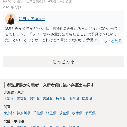
#病院・介護サービス提供者側
#患者・入所者側
失又は債務不履行（他に過失又は債務不履行がある場合はそれも含
2026年7月1日
む）が認定され、それらと損害（当初の手術費用や他院での修正手術
費用）との間に相当因果関係が認められる場合は、補償を求めること
和田 史郎
弁護士
は可能です。 以上です。 何かあればご連絡ください。
300万円が妥当かどうかは、病院側に過失があるかどうかにかかってく
るでしょう。 「ソフト食を多量に詰まらせることは予見できなかっ
た」とのことですが、どれほどの量だったのか、予見できなかったこ
と自体が予見義務違反（予見可能性はあったのに予見できなかった）
といえるのか等々が問題になると思います。 看護記録などの資料を取
り寄せて分析する必要がありそうです。
もっとみる
都道府県から患者・入所者側に強い弁護士を探す
北海道・東北
北海道
青森県
岩手県
宮城県
秋田県
山形県
福島県
関東
東京都
神奈川県
千葉県
埼玉県
茨城県
栃木県
群馬県
北陸・甲信越