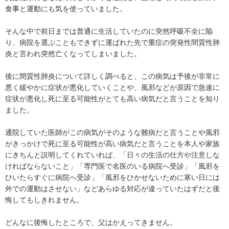
食事と運動にも気を使っていました。

そんな中で前日までは普通に生活していたのに突然呼吸不全に陥
り、病院を選ぶこともできずに運ばれた先で重症の突発性間質性肺
炎と言われ突然亡くなってしまいました。

後に間質性肺炎について詳しく調べると、この病気は予後が非常に
悪く緩やかに症状が悪化していくことや、風邪などが原因で急速に
症状が悪化し死に至る可能性がとても高い病気だと言うことを知り
ました。

通院していた医師がこの病気がそのような難病だと言うことや風邪
がきっかけで死に至る可能性が高い病気だと言うことを本人や家族
にきちんと説明してくれていれば、「日々の生活の仕方や注意しな
ければならないこと」「専門医で名医のいる病院へ受診」「風邪を
ひいたらすぐに病院へ受診」「風邪をひかせないために寒い日には
外での運動はさせない」などあらゆる対応が違っていたはずだと後
悔してもしきれません。

どんなに後悔したところで、父はかえってきません。
