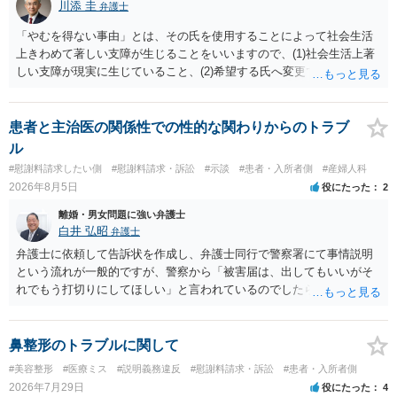
川添 圭
弁護士
「やむを得ない事由」とは、その氏を使用することによって社会生活
上きわめて著しい支障が生じることをいいますので、(1)社会生活上著
しい支障が現実に生じていること、(2)希望する氏へ変更できればその
支障が解消できる（解消される）ことを、具体的な資料をもって説明
できるかどうかがポイントです。 記録中に現れた一切の事情が判断対
象ですので、上記(1)と(2)を説明できる資料は全て（ただし理路整然
患者と主治医の関係性での性的な関わりからのトラブ
に）提出することが必要になります。「フラッシュバック」とのこと
ル
なので、例えば、医学上確立されているPTSDの診断基準に合致した説
#慰謝料請求したい側
#慰謝料請求・訴訟
#示談
#患者・入所者側
#産婦人科
明とそれに沿う資料の提出が必要になってくるように思います。 精神
2026年8月5日
役にたった
2
的・心理的な理由の氏変更は様々な意味でハードルがかなり高く、弁
護士へ依頼しても苦労することが強く予想されるところです。、もし
離婚・男女問題に強い弁護士
本人申立てをお考えであれば、医学知識はもちろん法律知識も要求さ
白井 弘昭
弁護士
れますので、性急な申立てをせず、知識と資料をしっかりと揃えて、
弁護士に依頼して告訴状を作成し、弁護士同行で警察署にて事情説明
万全の体制で申立てに臨んだ方がよいと思われます。
という流れが一般的ですが、警察から「被害届は、出してもいいがそ
れでもう打切りにしてほしい」と言われているのでしたら、あまり結
論は変わらないかもしれないですね。 所轄の警察を飛び越えて、直接
検察庁に訴えるのもありかもしれないですが、実際に捜査をするの
は、結局所轄だと思われますので、やはり結論は変わらないかもしれ
鼻整形のトラブルに関して
ないです。 一度、最寄りの「刑事に強い」とうたっている弁護士に相
#美容整形
#医療ミス
#説明義務違反
#慰謝料請求・訴訟
#患者・入所者側
談してみてはいかがでしょうか。 以上、ご参考まで。
2026年7月29日
役にたった
4