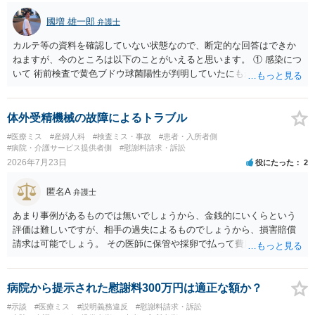
國増 雄一郎
弁護士
カルテ等の資料を確認していない状態なので、断定的な回答はできか
ねますが、今のところは以下のことがいえると思います。 ① 感染につ
いて 術前検査で黄色ブドウ球菌陽性が判明していたにもかかわらず、
予防的抗菌処置を行わずに手術を施行したことについて、当時の標準
的な医療水準に照らして相当でないと判断された場合には、相手方の
過失が認められる可能性があります。 当時の標準的な医療水準につい
体外受精機械の故障によるトラブル
ては、リサーチの必要性があると思います。 ② 肋軟骨採取について
#医療ミス
#産婦人科
#検査ミス・事故
#患者・入所者側
仮に左右でリスクが著しくことなるという事実が立証できるのであれ
#病院・介護サービス提供者側
#慰謝料請求・訴訟
ば、それに関する説明や選択の機会が与えられなかったことは、説明
2026年7月23日
役にたった
2
義務違反にあたり、慰謝料が請求できる可能性があります。 ③ 鼻孔縁
挙上について 施術内容に「鼻孔緑挙上」が含まれる合意がある事実
匿名A
弁護士
と、それを相手方が勝手に取りやめた事実を立証できれば、債務不履
行責任を追及できる可能性があります。 また術中の変更可能性に関す
あまり事例があるものでは無いでしょうから、金銭的にいくらという
る事前の説明がなされていないのであれば、説明義務違反にあたり、
評価は難しいですが、相手の過失によるものでしょうから、損害賠償
これについても損害賠償請求できる可能性があります。 詳しくは、術
請求は可能でしょう。 その医師に保管や採卵で払って費用の返金＋α
前説明書や同意書の内容を精査する必要があります。 なお、請求書に
（ここがいくらになるか、相場はわかりませんが）の請求になるかと
鼻孔緑挙上が実施内容として記載されている事実は、施術内容に鼻孔
思います。
緑挙上が含まれる合意がある事実を推認させる事実になると思われま
病院から提示された慰謝料300万円は適正な額か？
す。 ④当初の手術費用の返金や、他院での修正手術費用についても補
#示談
#医療ミス
#説明義務違反
#慰謝料請求・訴訟
償を求めることが可能かについて 上記①〜③で記載された相手方の過