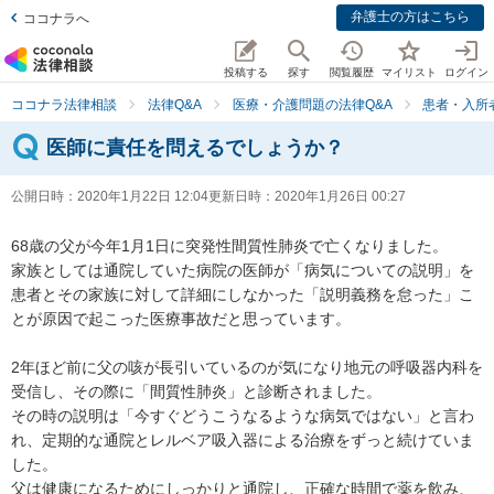
弁護士の方はこちら
ココナラへ
投稿する
探す
閲覧履歴
マイリスト
ログイン
ココナラ法律相談
法律Q&A
医療・介護問題の法律Q&A
患者・入所
医師に責任を問えるでしょうか？
公開日時：
2020年1月22日 12:04
更新日時：
2020年1月26日 00:27
68歳の父が今年1月1日に突発性間質性肺炎で亡くなりました。

家族としては通院していた病院の医師が「病気についての説明」を
患者とその家族に対して詳細にしなかった「説明義務を怠った」こ
とが原因で起こった医療事故だと思っています。

2年ほど前に父の咳が長引いているのが気になり地元の呼吸器内科を
受信し、その際に「間質性肺炎」と診断されました。

その時の説明は「今すぐどうこうなるような病気ではない」と言わ
れ、定期的な通院とレルベア吸入器による治療をずっと続けていま
した。

父は健康になるためにしっかりと通院し、正確な時間で薬を飲み、