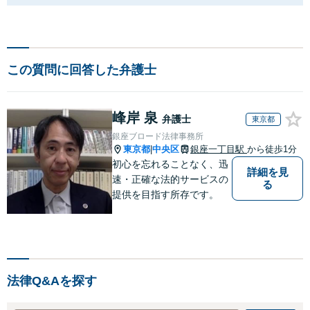
この質問に回答した弁護士
峰岸 泉
弁護士
東京都
銀座ブロード法律事務所
東京都
中央区
銀座一丁目駅
から徒歩1分
|
初心を忘れることなく、迅
詳細を見
速・正確な法的サービスの
る
提供を目指す所存です。
法律Q&Aを探す