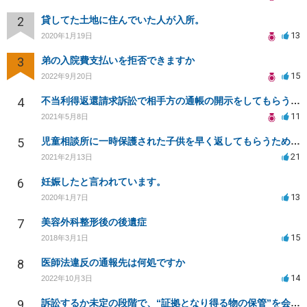
2
貸してた土地に住んでいた人が入所。
13
2020年1月19日
3
弟の入院費支払いを拒否できますか
15
2022年9月20日
4
不当利得返還請求訴訟で相手方の通帳の開示をしてもらうことは可能か。また勝訴の確率は？
11
2021年5月8日
5
児童相談所に一時保護された子供を早く返してもらうために何をしたら良いでしょうか？
21
2021年2月13日
6
妊娠したと言われています。
13
2020年1月7日
7
美容外科整形後の後遺症
15
2018年3月1日
8
医師法違反の通報先は何処ですか
14
2022年10月3日
9
訴訟するか未定の段階で、“証拠となり得る物の保管”を会社に応じてもらえる方法は在りますか?