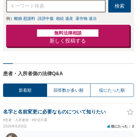
検索
例）
離婚 慰謝料
誹謗中傷
相続 遺産
著作物 違法
無料法律相談
新しく投稿する
患者・入所者側の法律Q&A
新着順
回答数が多い順
役にたった順
名字と名前変更に必要なものについて知りたい
#患者・入所者側
#音信不通
2026年8月8日
役にたった
2