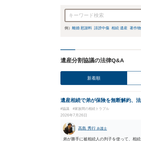
例）
離婚 慰謝料
誹謗中傷
相続 遺産
著作物
遺産分割協議の法律Q&A
新着順
遺産相続で弟が保険を無断解約、法
#協議
#家族間の相続トラブル
2026年7月26日
高島 秀行
弁護士
弟が勝手に被相続人の判子を使って、相続