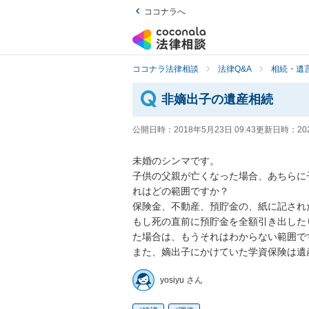
ココナラへ
ココナラ法律相談
法律Q&A
相続・遺言
非嫡出子の遺産相続
公開日時：
2018年5月23日 09:43
更新日時：
20
未婚のシンマです。

子供の父親が亡くなった場合、あちらに
れはどの範囲ですか？

保険金、不動産、預貯金の、紙に記された
もし死の直前に預貯金を全額引き出した
た場合は、もうそれはわからない範囲ですか
また、嫡出子にかけていた学資保険は遺
yosiyu さん