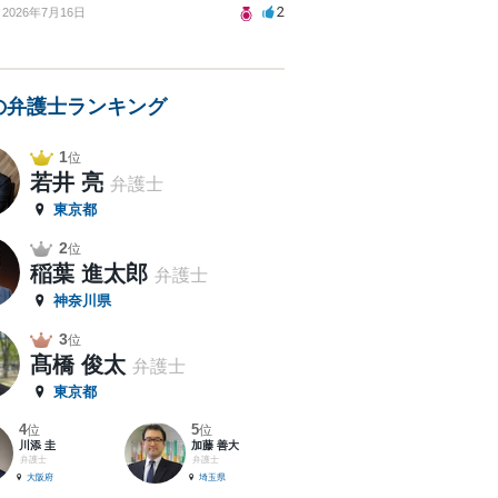
2
2026年7月16日
の弁護士ランキング
1
位
若井 亮
弁護士
東京都
2
位
稲葉 進太郎
弁護士
神奈川県
3
位
髙橋 俊太
弁護士
東京都
4
5
位
位
川添 圭
加藤 善大
弁護士
弁護士
大阪府
埼玉県