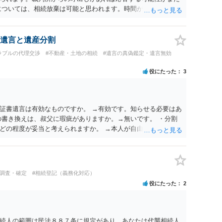
については、相続放棄は可能と思われます。時間が思った以上に
があります。その点是非御注意ください。
遺言と遺産分割
ラブルの代理交渉
#不動産・土地の相続
#遺言の真偽鑑定・遺言無効
役にたった
3
証書遺言は有効なものですか。 →有効です。知らせる必要はあ
の書き換えは、叔父に瑕疵がありますか。→無いです。 ・分割
どの程度が妥当と考えられますか。 →本人が自由に決められま
観的な基準もありません。 ・できれば穏やかに、分割を拒否す
ということは、遺産はいらないということでしょうか。遺言で、
ことはできます。理由を説明する必要はありません。
人調査・確定
#相続登記（義務化対応）
役にたった
2
続人の範囲は民法８８７条に規定があり、あなたは代襲相続人