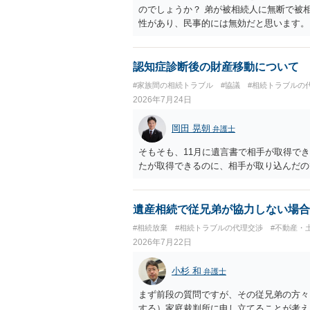
のでしょうか？ 弟が被相続人に無断で被
性があり、民事的には無効だと思います。
護士に面談で詳しい事情を話して相談 さ
認知症診断後の財産移動について
#家族間の相続トラブル
#協議
#相続トラブルの
2026年7月24日
岡田 晃朝
弁護士
そもそも、11月に遺言書で相手が取得で
たが取得できるのに、相手が取り込んだの
遺産相続で従兄弟が協力しない場合
#相続放棄
#相続トラブルの代理交渉
#不動産・
2026年7月22日
小杉 和
弁護士
まず前段の質問ですが、その従兄弟の方々
する）家庭裁判所に申し立てることが考え