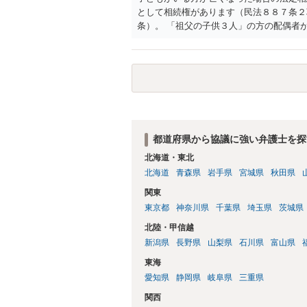
として相続権があります（民法８８７条２
条）。 「祖父の子供３人」の方の配偶者
人に加えて「おじ又はおば」にも相続権が
都道府県から協議に強い弁護士を探
北海道・東北
北海道
青森県
岩手県
宮城県
秋田県
関東
東京都
神奈川県
千葉県
埼玉県
茨城県
北陸・甲信越
新潟県
長野県
山梨県
石川県
富山県
東海
愛知県
静岡県
岐阜県
三重県
関西