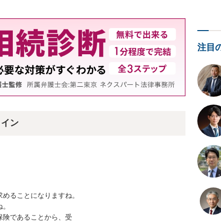
注目
ライン
めることになりますね。

。

険であることから、受
