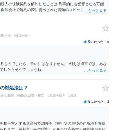
相続人の保険契約を解約したことは 刑事的にも犯罪となる可能
 保険会社で解約の際に提出された書類のコピーを取得して、弁
れたら良いと思います。
代理交渉
#遺産分割
役にたった
9
きるものでしたら、争いにはなりません。 例えば遺言では、あな
でしたらそうでしょうね。
の対処法は？
土地の相続
#相続人調査・確定
#相続手続き
#協議
役にたった
2
を相手方とする遺産分割調停を（曾祖父の最後の住所地を管轄
られます。裁判所からの呼出しがあれば応答する可能性がまだ