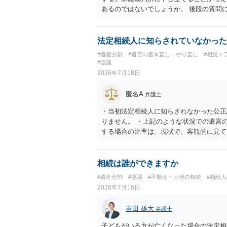
あるのではないでしょうか。 後段の質問
ないので必要書類をてきぱきと揃える必要
法定相続人に知らされていなかった
#遺産分割
#遺言の書き直し・やり直し
#相続ト
#協議
2026年7月18日
匿名A
弁護士
・当初法定相続人に知らされなかった公正
りません。 ・上記のような状況での遺言
する場合の比率は、現状で、客観的に見て
すので、どこが妥当とは言えないです。客
ることはできますか。 →分割を拒否する
受取を指定されててもいらないと拒否する
相続は誰ができますか
#遺産分割
#協議
#不動産・土地の相続
#相続
2026年7月16日
吉田 雄大
弁護士
子どもがいる方が亡くなった場合の法定相