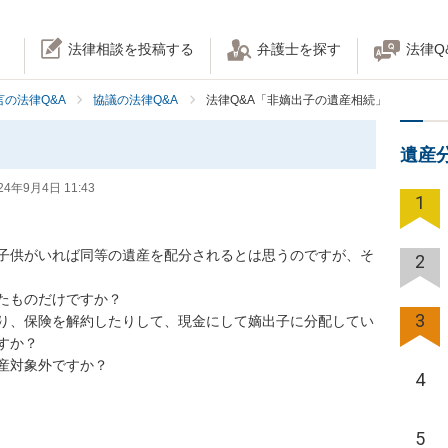
法律相談を投稿する
弁護士を探す
法律Q
の法律Q&A
協議の法律Q&A
法律Q&A「非嫡出子の遺産相続」
遺産
24年9月4日 11:43
1
子供がいれば同等の遺産を配分されるとは思うのですが、そ
2
ものだけですか？

3
り、保険を解約したりして、現金にして嫡出子に分配してい
？

産対象外ですか？
4
5