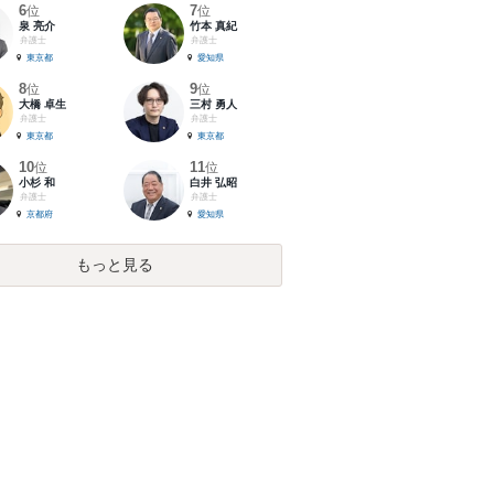
6
7
位
位
泉 亮介
竹本 真紀
弁護士
弁護士
東京都
愛知県
8
9
位
位
大橋 卓生
三村 勇人
弁護士
弁護士
東京都
東京都
10
11
位
位
小杉 和
白井 弘昭
弁護士
弁護士
京都府
愛知県
もっと見る