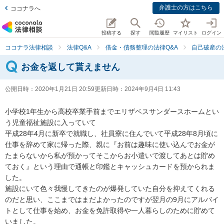
弁護士の方はこちら
ココナラへ
投稿する
探す
閲覧履歴
マイリスト
ログイン
ココナラ法律相談
法律Q&A
借金・債務整理の法律Q&A
自己破産の
お金を返して貰えません
公開日時：
2020年1月21日 20:59
更新日時：
2024年9月4日 11:43
小学校1年生から高校卒業手前までエリザベスサンダースホームとい
う児童福祉施設に入っていて

平成28年4月に新卒で就職し、社員寮に住んでいて平成28年8月頃に
仕事を辞めて家に帰った際、親に『お前は趣味に使い込んでお金が
たまらないから私が預かってそこからお小遣いで渡してあとは貯め
ておく』という理由で通帳と印鑑とキャッシュカードを預かられま
した。

施設にいて色々我慢してきたのが爆発していた自分を抑えてくれる
のだと思い、ここまではまだよかったのですが翌月の9月にアルバイ
トとして仕事を始め、お金を免許取得や一人暮らしのために貯めて
いました。
