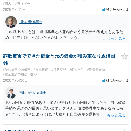
#個人・プライベート
2026年8月1日
役にたった
3
川添 圭
弁護士
これ以上のことは、運用基準との兼ね合いや弁護士の考え方もあるた
め、担当弁護士へ聞いた方がよいでしょう。
詐欺被害でできた借金と元の借金が積み重なり返済困
難
#詐欺被害での債務
#自己破産
#任意整理
#個人再生
#消費者金融
#借金返済の相談・交渉
2026年7月30日
役にたった
2
吉田 雄大
弁護士
400万円近く負債があり、収入が手取り16万円ほどでしたら、自己破産
手続を選ぶのが最善と思います。夫さんが債務整理中であるならば尚
更ですし、場合によってはご夫婦とも自己破産を選択する方法もある
と思います。