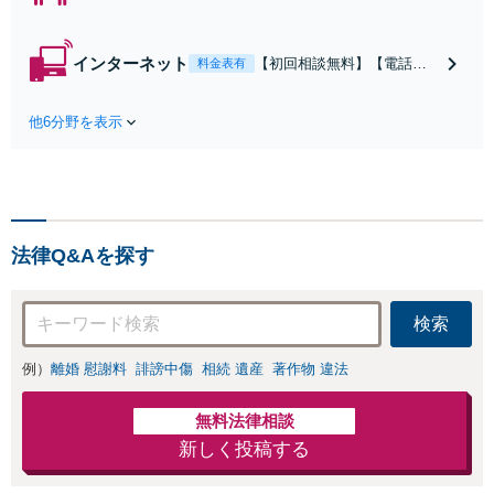
【電話相談可】
【即日介入可】
【夜間対応可】
インターネット
【初回相談無料】【電話相
料金表有
【池袋・東池袋2
談可】【夜間対応可】【池
駅利用可】風俗・
袋・東池袋2駅利用可】爆サ
出会い系・ホス
他6分野を表示
イ・5ch・ホスラブ等の掲示
ト・不倫・ストー
板やネット上の悪口、誹謗
カー・DV・離婚
中傷の削除等、拡散防止に
等、男女が絡むあ
向けてスピード最優先で対
らゆるトラブルを
応します！即日対応可能。
解決へ！どんな相
まずはご連絡ください。
手であっても毅然
法律Q&Aを探す
と対応します。お
まかせください。
検索
例）
離婚 慰謝料
誹謗中傷
相続 遺産
著作物 違法
無料法律相談
新しく投稿する