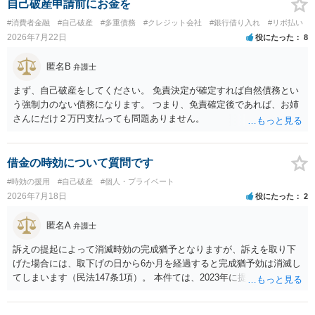
自己破産申請前にお金を
#消費者金融
#自己破産
#多重債務
#クレジット会社
#銀行借り入れ
#リボ払い
2026年7月22日
役にたった
8
匿名B
弁護士
まず、自己破産をしてください。 免責決定が確定すれば自然債務とい
う強制力のない債務になります。 つまり、免責確定後であれば、お姉
さんにだけ２万円支払っても問題ありません。
借金の時効について質問です
#時効の援用
#自己破産
#個人・プライベート
2026年7月18日
役にたった
2
匿名A
弁護士
訴えの提起によって消滅時効の完成猶予となりますが、訴えを取り下
げた場合には、取下げの日から6か月を経過すると完成猶予効は消滅し
てしまいます（民法147条1項）。 本件ては、2023年に提訴された債権
者については時効の更新はなされておらず、2026年5月に提訴された債
権者については取下げ日から6か月以内に再提訴しなければやはり時効