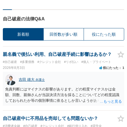
自己破産の法律Q&A
新着順
回答数が多い順
役にたった順
親名義で後払い利用、自己破産手続に影響はあるか？
#自己破産
#多重債務
#クレジット会社
#リボ払い
#個人・プライベート
2026年8月3日
役にたった
1
吉田 雄大
弁護士
免責判断にはマイナスの影響があります。どの程度マイナスかは金
額、回数、親御さんが当該決済方法を採ることについてどの程度認識
しておられたか等の個別事情に依るとしか言いようがありません。 と
もあれ、依頼しておられる弁護士さんに直ちに具体的状況をお伝えに
なって相談し、善後策を考えることをお勧めします。
自己破産中に不用品を売却しても問題ないか？
#消費者金融
#自己破産
#クレジット会社
#銀行借り入れ
#奨学金