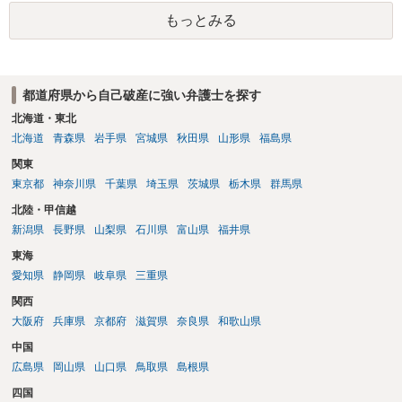
は更新しないことになります。ただし、消滅時効の起算点は、不払い
もっとみる
日ではなく期限の利益喪失日（通常は所定の分割の支払期日から1～2
か月程度経過しても支払いがなければ一括返済可能という契約になっ
ている）ですので、時効期間の経過が2027年1月であるとは限りません
（3月や4月といった可能性がある）。
都道府県から自己破産に強い弁護士を探す
北海道・東北
北海道
青森県
岩手県
宮城県
秋田県
山形県
福島県
関東
東京都
神奈川県
千葉県
埼玉県
茨城県
栃木県
群馬県
北陸・甲信越
新潟県
長野県
山梨県
石川県
富山県
福井県
東海
愛知県
静岡県
岐阜県
三重県
関西
大阪府
兵庫県
京都府
滋賀県
奈良県
和歌山県
中国
広島県
岡山県
山口県
鳥取県
島根県
四国