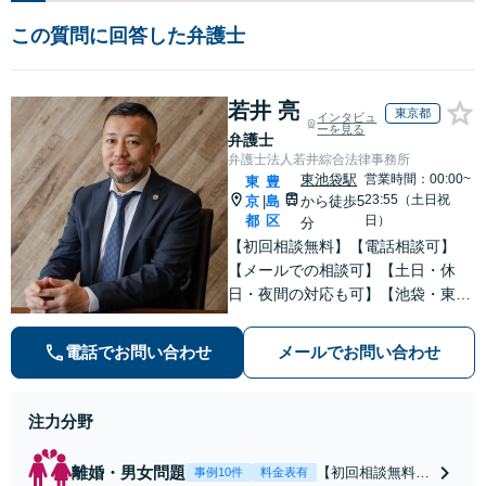
この質問に回答した弁護士
若井 亮
東京都
インタビュ
ーを見る
弁護士
弁護士法人若井綜合法律事務所
東池袋駅
営業時間：00:00~
東
豊
23:55（土日祝
京
島
から徒歩5
|
都
区
日）
分
【初回相談無料】【電話相談可】
【メールでの相談可】【土日・休
日・夜間の対応も可】【池袋・東池
袋2駅利用可】風俗トラブル・男女
トラブル・刑事事件を中心に「個
電話でお問い合わせ
メールでお問い合わせ
人」の方からのご相談・ご依頼を幅
広くお受けしております。お気軽に
お問い合わせください。
注力分野
離婚・男女問題
【初回相談無料】
事例10件
料金表有