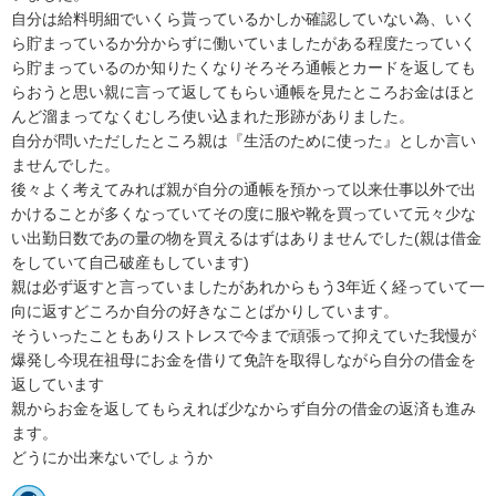
自分は給料明細でいくら貰っているかしか確認していない為、いく
ら貯まっているか分からずに働いていましたがある程度たっていく
ら貯まっているのか知りたくなりそろそろ通帳とカードを返しても
らおうと思い親に言って返してもらい通帳を見たところお金はほと
んど溜まってなくむしろ使い込まれた形跡がありました。

自分が問いただしたところ親は『生活のために使った』としか言い
ませんでした。

後々よく考えてみれば親が自分の通帳を預かって以来仕事以外で出
かけることが多くなっていてその度に服や靴を買っていて元々少な
い出勤日数であの量の物を買えるはずはありませんでした(親は借金
をしていて自己破産もしています)

親は必ず返すと言っていましたがあれからもう3年近く経っていて一
向に返すどころか自分の好きなことばかりしています。

そういったこともありストレスで今まで頑張って抑えていた我慢が
爆発し今現在祖母にお金を借りて免許を取得しながら自分の借金を
返しています

親からお金を返してもらえれば少なからず自分の借金の返済も進み
ます。

どうにか出来ないでしょうか