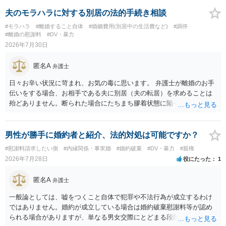
夫のモラハラに対する別居の法的手続き相談
#モラハラ
#離婚すること自体
#婚姻費用(別居中の生活費など)
#調停
#離婚の慰謝料
#DV・暴力
2026年7月30日
匿名A
弁護士
日々お辛い状況に苛まれ、お気の毒に思います。 弁護士が離婚のお手
伝いをする場合、お相手である夫に別居（夫の転居）を求めることは
殆どありません。断られた場合にたちまち膠着状態に陥ってしまうの
と、同居中の依頼者ご本人をますます窮地に陥らせてしまう可能性が
高いためです。 実務的には、ご相談者さまが転居する形で離婚協議等
を進める選択を採らざるを得ないことが圧倒的多数です。
男性が勝手に婚約者と紹介、法的対処は可能ですか？
#慰謝料請求したい側
#内縁関係・事実婚
#婚約破棄
#DV・暴力
#親権
2026年7月28日
役にたった
1
匿名A
弁護士
一般論としては、嘘をつくこと自体で犯罪や不法行為が成立するわけ
ではありません。婚約が成立している場合は婚約破棄慰謝料等が認め
られる場合がありますが、単なる男女交際にとどまる段階の場合、独