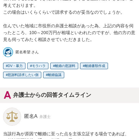
考えております。

この場合はいくらくらいで請求するのが妥当なのでしょうか。

住んでいた地域に市役所の弁護士相談があった為、上記の内容を伺
ったところ、100～200万円が相場といわれたのですが、他の方の意
見も伺ってみたく相談させていただきました。
匿名希望 さん
DV・暴力
モラハラ
離婚の慰謝料
離婚書類作成
慰謝料請求したい側
離婚協議
弁護士からの回答タイムライン
匿名A
弁護士
当該行為が原因で離婚に至った点を主張立証する場合であれば、
