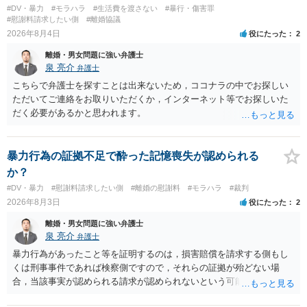
#DV・暴力
#モラハラ
#生活費を渡さない
#暴行・傷害罪
#慰謝料請求したい側
#離婚協議
2026年8月4日
役にたった
2
離婚・男女問題に強い弁護士
泉 亮介
弁護士
こちらで弁護士を探すことは出来ないため，ココナラの中でお探しい
ただいてご連絡をお取りいただくか，インターネット等でお探しいた
だく必要があるかと思われます。
暴力行為の証拠不足で酔った記憶喪失が認められる
か？
#DV・暴力
#慰謝料請求したい側
#離婚の慰謝料
#モラハラ
#裁判
2026年8月3日
役にたった
2
離婚・男女問題に強い弁護士
泉 亮介
弁護士
暴力行為があったこと等を証明するのは，損害賠償を請求する側もし
くは刑事事件であれば検察側ですので，それらの証拠が殆どない場
合，当該事実が認められる請求が認められないという可能性はあるで
しょう。