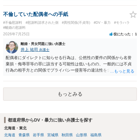
身偽装その他貞操権侵害事案は別として、信頼関係破壊行為について
慰謝料は生じないことが多いと思われます。 お怒りはごもっともです
が、仮に交際を進めたとしても後に相手を信頼できなくなる可能性が
不倫していた配偶者への手紙
高かったということですので、むしろ結婚しなくてよかったと割り切
#不倫慰謝料
#慰謝料請求された側
#異性関係(不貞等)
#DV・暴力
#モラハラ
って、交際を終わらせるのがよいと思います。
#離婚の慰謝料
2026年7月25日
役にたった
1
離婚・男女問題に強い弁護士
井上 祐司
弁護士
配偶者にダイレクトに知らせる行為は、公然性の要件の関係から名誉
棄損・侮辱罪等の罪に該当する可能性は低いものの、一般的には不貞
行為の相手方との関係でプライバシー侵害等の違法性を含む行為で
す。 そのため、そのことを知った相手方の夫婦関係への影響が大きい
ため、弁護士としては推奨しないことが一般的かと思います。
もっとみる
都道府県からDV・暴力に強い弁護士を探す
北海道・東北
北海道
青森県
岩手県
宮城県
秋田県
山形県
福島県