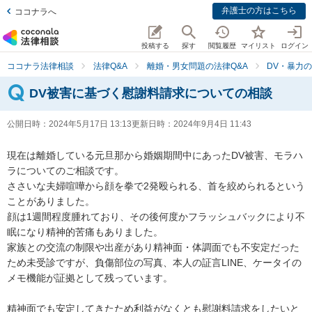
弁護士の方はこちら
ココナラへ
投稿する
探す
閲覧履歴
マイリスト
ログイン
ココナラ法律相談
法律Q&A
離婚・男女問題の法律Q&A
DV・暴力の
DV被害に基づく慰謝料請求についての相談
公開日時：
2024年5月17日 13:13
更新日時：
2024年9月4日 11:43
現在は離婚している元旦那から婚姻期間中にあったDV被害、モラハ
ラについてのご相談です。

ささいな夫婦喧嘩から顔を拳で2発殴られる、首を絞められるという
ことがありました。

顔は1週間程度腫れており、その後何度かフラッシュバックにより不
眠になり精神的苦痛もありました。

家族との交流の制限や出産があり精神面・体調面でも不安定だった
ため未受診ですが、負傷部位の写真、本人の証言LINE、ケータイの
メモ機能が証拠として残っています。

精神面でも安定してきたため利益がなくとも慰謝料請求をしたいと