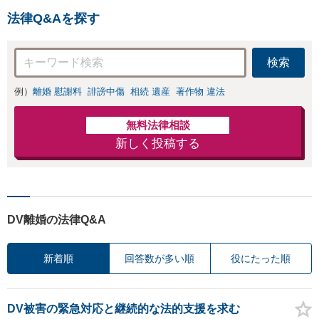
法律Q&Aを探す
検索
例）
離婚 慰謝料
誹謗中傷
相続 遺産
著作物 違法
無料法律相談
新しく投稿する
DV離婚の法律Q&A
新着順
回答数が多い順
役にたった順
DV被害の緊急対応と継続的な法的支援を求む