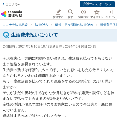
弁護士の方はこちら
ココナラへ
投稿する
探す
閲覧履歴
マイリスト
ログイン
ココナラ法律相談
法律Q&A
離婚・男女問題の法律Q&A
婚姻費用(別
生活費未払いについて
公開日時：
2024年5月16日 18:49
更新日時：
2024年5月16日 20:15
今現在夫に一方的に離婚を言い渡され、生活費も払ってもらえない
まま連絡を無視されています。

生活費の残りはほぼ0。払ってほしいとお願いをしたら数日くらいな
んとかしろといわれ1週間以上経ちました。

もう一度生活費を払ってくれと連絡をするのは得策ではないと思い
ますか？

子供がまだ生後4か月でなかなか身動きが取れず婚費の調停などを挟
まないで払ってもらえるのが1番ありがたいです。

産後の体調が優れず里帰りのまま実家にいるので今は夫と一緒に住
んでいません。

連絡はするべきではないでしょうか…。
