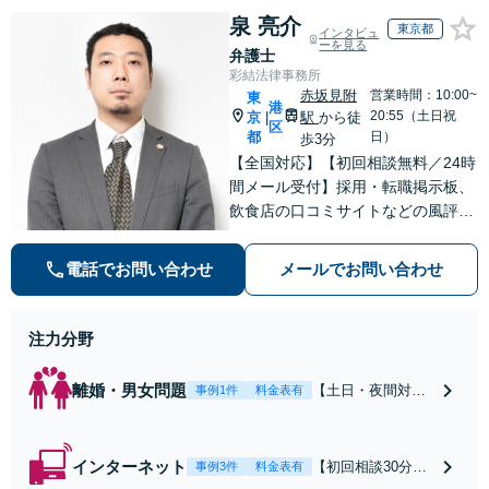
泉 亮介
東京都
インタビュ
ーを見る
弁護士
彩結法律事務所
赤坂見附
営業時間：10:00~
東
港
20:55（土日祝
京
駅
から徒
|
区
都
日）
歩3分
【全国対応】【初回相談無料／24時
間メール受付】採用・転職掲示板、
飲食店の口コミサイトなどの風評被
害対策など実績あり！【刑事】犯罪
の種類を問わず相談可。可能な限り
電話でお問い合わせ
メールでお問い合わせ
早期対応で駆けつけサポート【労
働】不当解雇・残業代請求はおまか
せください
注力分野
離婚・男女問題
【土日・夜間対応
事例1件
料金表有
可】【初回相談30
分無料】「相手方
から書面を提示さ
インターネット
【初回相談30分無
事例3件
料金表有
れたら、サインす
料】状況に応じて