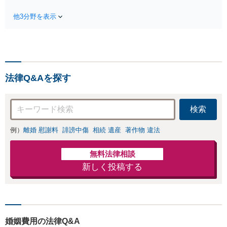
る前にご相談を」
手段を使い分け、
経験豊富な弁護士
他3分野を表示
適切な方法で投稿
が全力で交渉にあ
の削除・発信者情
たります！相手方
報開示請求をおこ
と直接話す精神的
ないます「企業や
負担を軽減「弁護
お店の風評被害対
士の交渉で慰謝料
策／売り上げ低下
金額アップ／減額
法律Q&Aを探す
防止のために尽
交渉も対応可」
力」加害者側の対
【完全個室対応】
応可：開示請求の
検索
意見照会が来たと
きの対処法、被害
例）
離婚 慰謝料
誹謗中傷
相続 遺産
著作物 違法
者との示談交渉
無料法律相談
新しく投稿する
婚姻費用の法律Q&A