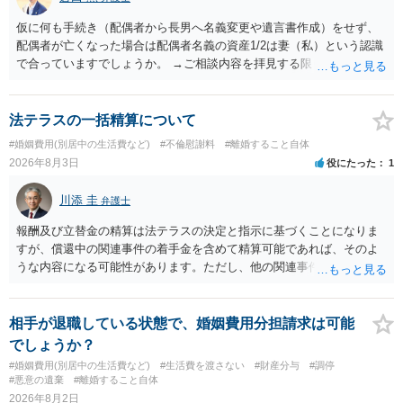
仮に何も手続き（配偶者から長男へ名義変更や遺言書作成）をせず、
配偶者が亡くなった場合は配偶者名義の資産1/2は妻（私）という認識
で合っていますでしょうか。 →ご相談内容を拝見する限りでは、その
認識で合ってはいます。 なお、逆に１/２しか権利がないため、自宅を
完全に所有する場合は、他の相続人に対して自宅の評価額の１/２の代
償金の支払いが必要になります。
法テラスの一括精算について
#婚姻費用(別居中の生活費など)
#不倫慰謝料
#離婚すること自体
2026年8月3日
役にたった
1
川添 圭
弁護士
報酬及び立替金の精算は法テラスの決定と指示に基づくことになりま
すが、償還中の関連事件の着手金を含めて精算可能であれば、そのよ
うな内容になる可能性があります。ただし、他の関連事件でも相手方
から金銭を取得できる場合には個別に考える場合もあります。個別事
情によって対応が違いますので、法テラスへお尋ねいただいた方が確
実です。
相手が退職している状態で、婚姻費用分担請求は可能
でしょうか？
#婚姻費用(別居中の生活費など)
#生活費を渡さない
#財産分与
#調停
#悪意の遺棄
#離婚すること自体
2026年8月2日