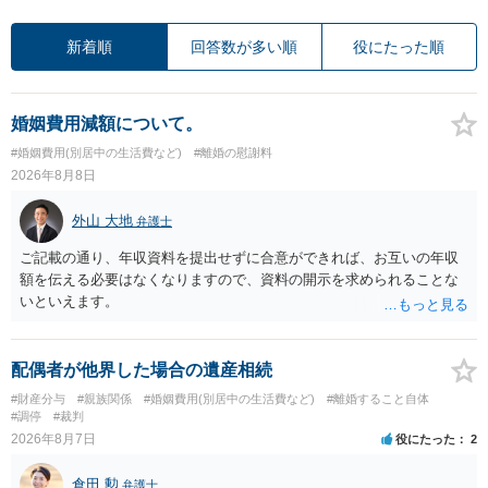
新着順
回答数が多い順
役にたった順
婚姻費用減額について。
#婚姻費用(別居中の生活費など)
#離婚の慰謝料
2026年8月8日
外山 大地
弁護士
ご記載の通り、年収資料を提出せずに合意ができれば、お互いの年収
額を伝える必要はなくなりますので、資料の開示を求められることな
いといえます。
配偶者が他界した場合の遺産相続
#財産分与
#親族関係
#婚姻費用(別居中の生活費など)
#離婚すること自体
#調停
#裁判
2026年8月7日
役にたった
2
倉田 勲
弁護士