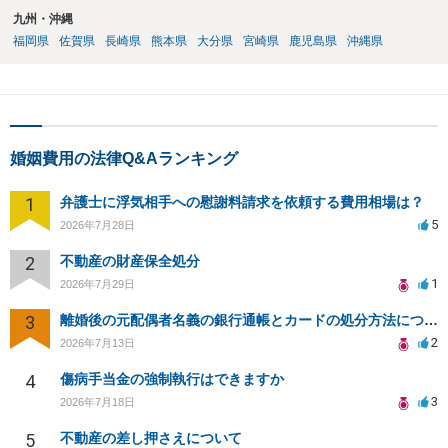
九州・沖縄
福岡県
佐賀県
長崎県
熊本県
大分県
宮崎県
鹿児島県
沖縄県
婚姻費用の法律Q&Aランキング
1
弁護士に浮気相手への慰謝料請求を依頼する費用相場は？
5
2026年7月28日
2
不動産の財産保全処分
1
2026年7月29日
3
離婚後の元配偶者名義の銀行通帳とカードの処分方法について
2
2026年7月13日
4
傷病手当金の強制執行はできますか
3
2026年7月18日
5
不動産の差し押さえについて