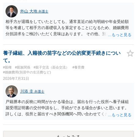
外山 大地
弁護士
相手方が退職をしていたとしても、通常直近の給与明細や年金受給額
等を考慮して相手方の基礎収入を算定することになるため、婚姻費用
分担請求をご検討いただく意味はあります。 その他、別居の経緯、質
問者様の年収、監護されているお子様がいるかといった事情をふまえ
て、ご検討いただくのが良いかと思います。
養子縁組、入籍後の苗字などの公的変更手続きについ
て。
#親権
#親族関係
#親子交流（面会交流）
#養育費
#婚姻費用(別居中の生活費など)
2026年7月31日
川添 圭
弁護士
戸籍謄本の反映に時間がかかる場合は、届出を行った役所へ養子縁組
届受理証明書の交付申請をし、手続ができる場合が多いと思います。
詳しくは、役所と届出すべき関係機関へ問い合わせてください。