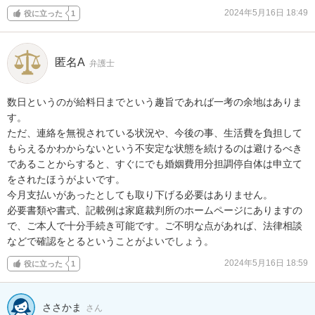
2024年5月16日 18:49
役に立った
1
匿名A
弁護士
数日というのが給料日までという趣旨であれば一考の余地はありま
す。

ただ、連絡を無視されている状況や、今後の事、生活費を負担して
もらえるかわからないという不安定な状態を続けるのは避けるべき
であることからすると、すぐにでも婚姻費用分担調停自体は申立て
をされたほうがよいです。

今月支払いがあったとしても取り下げる必要はありません。

必要書類や書式、記載例は家庭裁判所のホームページにありますの
で、ご本人で十分手続き可能です。ご不明な点があれば、法律相談
などで確認をとるということがよいでしょう。
2024年5月16日 18:59
役に立った
1
ささかま
さん