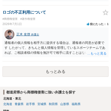
す。他人が販売していることだけでは、適法とは判断できません。
り、SNSや式場・業者の宣伝素材として公開したりする場合には、写
り込みの程度、使用態様、営利性などによって別途検討が必要になり
ます。 他方で、ゲーム内に登場する武器のデザインをもとに、販売さ
ロゴの不正利用について
れていないものを業者に有償で制作してもらう場合には、著作権や商
#商標権侵害
#著作権侵害
標、キャラクター・商品デザインの利用との関係で問題となる可能性
2026年7月1日
役にたった
1
があります。特に、ゲーム内のデザインを忠実に再現する場合や、業
者が制作実績として公開する場合には注意が必要です。 自作の場合で
正木 友啓
弁護士
も、完全に私的な利用にとどまるのか、写真・動画として公開するの
かによって評価が変わり得ます。そのため、「自作なら常に大丈夫」
通報者の個人情報を相手方に提供する場合は、通報者の同意が必要で
とまではいえません。 結婚式での使用方法、撮影・公開の有無、制作
す したがって、きちんと個人情報を管理しているスポーツチームであ
する物の再現度、業者の関与の有無によって判断が変わりますので、
れば、ご相談者様の情報を無許可で相手に流すことはないはずです 可
実際に使用される前に、知的財産権に詳しい弁護士へ個別に相談され
能性という意味では、もちろんスポーツチーム担当者のミスで通報者
ることをおすすめします。
の名前等が相手に知られるリスクはゼロではありません
もっとみる
都道府県から商標権侵害に強い弁護士を探す
北海道・東北
北海道
青森県
岩手県
宮城県
秋田県
山形県
福島県