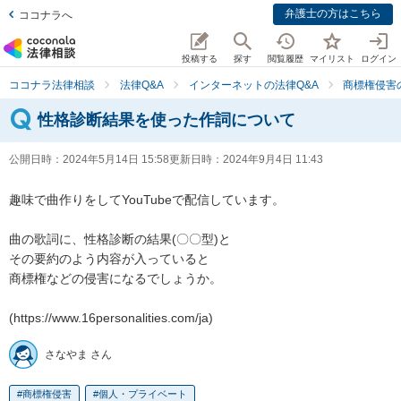
弁護士の方はこちら
ココナラへ
投稿する
探す
閲覧履歴
マイリスト
ログイン
ココナラ法律相談
法律Q&A
インターネットの法律Q&A
商標権侵害
性格診断結果を使った作詞について
公開日時：
2024年5月14日 15:58
更新日時：
2024年9月4日 11:43
趣味で曲作りをしてYouTubeで配信しています。

曲の歌詞に、性格診断の結果(〇〇型)と

その要約のよう内容が入っていると

商標権などの侵害になるでしょうか。

(https://www.16personalities.com/ja)
さなやま さん
商標権侵害
個人・プライベート