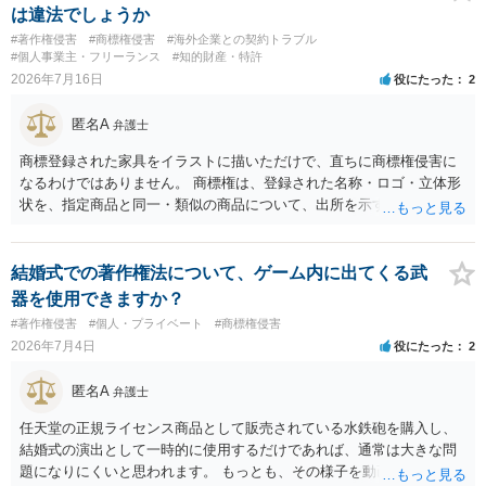
りません。ただし、ロゴに独自の図形やイラスト等が含まれる場合に
は違法でしょうか
は、その表現部分が著作物となる可能性があります。 また、人物写真
#著作権侵害
#商標権侵害
#海外企業との契約トラブル
の著作権は撮影者に、肖像に関する権利は被写体本人に帰属します
#個人事業主・フリーランス
#知的財産・特許
（著作権法2条・17条）。 ウェブサイト全体に当然に著作権が生じる
2026年7月16日
役にたった
2
わけではありません。デザイナーが独自に制作したイラストやバナー
等は別として、一般的なレイアウトや配色、依頼者から提供された素
匿名A
弁護士
材を希望に沿って配置した部分には、通常、著作物性は認められにく
いと考えられます。仮に具体的な画面構成の一部に創作性が認められ
商標登録された家具をイラストに描いただけで、直ちに商標権侵害に
ても、その権利は当該部分に限られ、ご相談者の写真や文章等を制作
なるわけではありません。 商標権は、登録された名称・ロゴ・立体形
実績として掲載する権限まで当然に生じるものではありません。 もっ
状を、指定商品と同一・類似の商品について、出所を示す表示として
とも、契約書がなくても、見積書、メール、利用規約等に実績掲載へ
使用した場合に問題となります。したがって、家具を作品の題材とし
の同意があれば別です。また、単に制作を担当した事実を記載した
て描くにとどまる場合は、通常、商標権侵害にはなりにくいと考えら
り、公開中のサイトへリンクしたりする行為まで当然に禁止できると
れます。 ただし、家具名や特徴的な形状を商品名・広告に大きく表示
結婚式での著作権法について、ゲーム内に出てくる武
は限りません。 人物写真については、通常のSNSへの無断掲載と同
し、公式商品やライセンス商品と誤認させる販売方法であれば、商標
器を使用できますか？
様、掲載目的、態様、必要性、本人の特定可能性等から判断されま
権や不正競争防止法上の問題が生じ得ます。家具のデザインに著作権
#著作権侵害
#個人・プライベート
#商標権侵害
す。営業目的であり、本人も掲載を拒否していることは、違法性を認
が認められる場合は、著作権も別途問題となります。 無料のSNS投稿
2026年7月4日
役にたった
2
める方向の事情となりますが、自動的に肖像権侵害となるわけではあ
やプレゼントでも、著作権侵害は成立し得ます。商標権については、
りません。 まず、見積書、メール、チャット、デザイナーの利用規約
有料か無料かよりも、商標として使用しているかが重要です。 また、
匿名A
弁護士
を確認したうえで、「提供素材及びこれを含む画面の複製・SNS掲載
日本の商標権は原則として日本国内にのみ効力を持ちます。外国で販
を許諾しない」と書面で明確に通知することをお勧めします。すでに
売する場合は、販売国の商標・意匠等を確認する必要があります。 他
任天堂の正規ライセンス商品として販売されている水鉄砲を購入し、
掲載された場合は、URL、掲載日時、画面を保存してから削除を求め
の作家の例は、許諾を得ている、権利が消滅している、侵害に当たら
結婚式の演出として一時的に使用するだけであれば、通常は大きな問
てください。
ない、又は単に権利行使されていないなど、様々な可能性がありま
題になりにくいと思われます。 もっとも、その様子を動画配信した