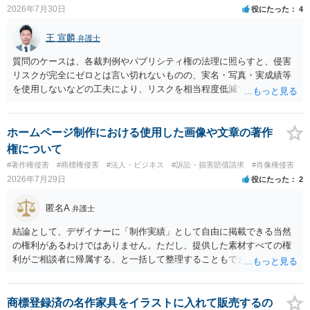
2026年7月30日
役にたった
4
王 宣麟
弁護士
質問のケースは、各裁判例やパブリシティ権の法理に照らすと、侵害
リスクが完全にゼロとは言い切れないものの、実名・写真・実成績等
を使用しないなどの工夫により、リスクを相当程度低減できる設計に
なっているかと思います。 ただし、「野球ファンであれば元の選手を
推測できる」という点は、裁判で争われた場合に「専ら顧客吸引力の
利用を目的とする」と判断される余地を残すため、一定の注意が必要
ホームページ制作における使用した画像や文章の著作
です。 また、広告収益の有無は、侵害判断に一定の影響を与える可能
権について
性がありますが、決定的要因ではありません。 パブリシティ権侵害の
#著作権侵害
#商標権侵害
#法人・ビジネス
#訴訟・損害賠償請求
#肖像権侵害
成否は、主に「専ら顧客吸引力の利用を目的とするか」という点で判
2026年7月29日
役にたった
2
断されます。広告収益があることは「商業的目的」を強く示す要素で
すが、それだけで直ちに侵害となるわけではありません。完全無償・
匿名A
弁護士
非営利であれば「表現の自由」「創作物」としての側面が強く評価さ
れる可能性があります。一方、広告収益がある場合は「商業利用」と
結論として、デザイナーに「制作実績」として自由に掲載できる当然
しての色彩が強まり、リスクが高まる可能性があります。 公開前に変
の権利があるわけではありません。ただし、提供した素材すべての権
更・確認しておく事項については、公開の場でアドバイスするにも限
利がご相談者に帰属する、と一括して整理することもできません。 ご
界があるかと思うので、資料等を持参の上、弁護士に相談されること
自身が撮影・執筆した写真や文章は、創作性があれば原則としてご自
も一つかと存じます。
身が著作権者です。 他方、ブランド名、文字主体のロゴ、商品情報、
短いキャッチコピー、販売コンセプトなどは、通常、著作物には当た
商標登録済の名作家具をイラストに入れて販売するの