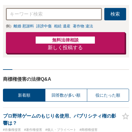
検索
例）
離婚 慰謝料
誹謗中傷
相続 遺産
著作物 違法
無料法律相談
新しく投稿する
商標権侵害の法律Q&A
新着順
回答数が多い順
役にたった順
プロ野球ゲームのもじり名使用、パブリシティ権の影
響は？
#肖像権侵害
#著作権侵害
#個人・プライベート
#商標権侵害