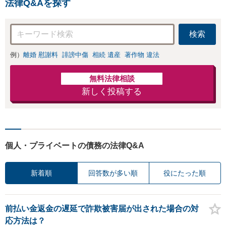
法律Q&Aを探す
安があるのか、何
を解決したいのか
を正確に読み取り
検索
ます。【東京都在
住以外の方も対
例）
離婚 慰謝料
誹謗中傷
相続 遺産
著作物 違法
応】
無料法律相談
新しく投稿する
個人・プライベートの債務の法律Q&A
新着順
回答数が多い順
役にたった順
前払い金返金の遅延で詐欺被害届が出された場合の対
応方法は？