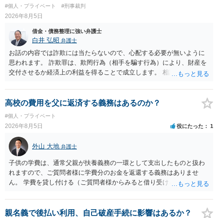
#個人・プライベート
#刑事裁判
2026年8月5日
借金・債務整理に強い弁護士
白井 弘昭
弁護士
お話の内容では詐欺には当たらないので、心配する必要が無いように
思われます。 詐欺罪は、欺罔行為（相手を騙す行為）により、財産を
交付させるか経済上の利益を得ることで成立します。 相談者さんは、
お金が返金できないというだけで、何ら相手を騙していません。 です
ので、詐欺罪の実行行為性が無く罪に問うことはできません。 おそら
く、相手が真実を話せば警察も取り合わないと思いますが、虚偽の内
高校の費用を父に返済する義務はあるのか？
容を述べた場合は、捜査はあるかもしれません。 ただし、捜査におい
#個人・プライベート
て、真実を説明すれば、「ちゃんと返しなさいよ」程度の注意で済む
2026年8月5日
役にたった
1
ことだと思われます。 また、返せるお金が無いのであれば、返せない
のは致し方ありません。真摯に分割して支払うことを相手に告げてい
外山 大地
弁護士
くのみでしょう。 以上、ご参考まで。
子供の学費は、通常父親が扶養義務の一環として支出したものと扱わ
れますので、ご質問者様に学費分のお金を返還する義務はありませ
ん。 学費を貸し付ける（ご質問者様からみると借り受ける）といった
合意がない限りは、法的に返す義務があると主張するのは難しいでし
ょう。
親名義で後払い利用、自己破産手続に影響はあるか？