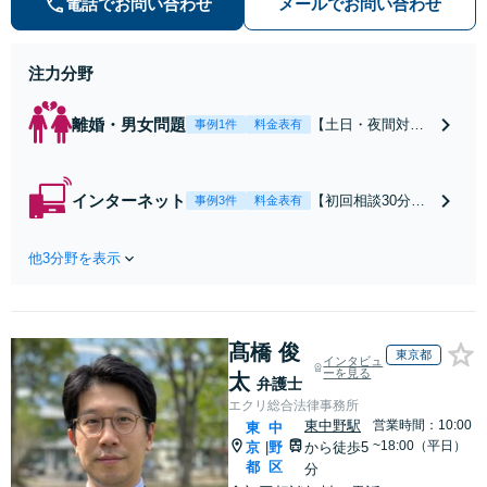
電話でお問い合わせ
メールでお問い合わせ
早期対応で駆けつけサポート【労
働】不当解雇・残業代請求はおまか
せください
注力分野
離婚・男女問題
【土日・夜間対応
事例1件
料金表有
可】【初回相談30
分無料】「相手方
から書面を提示さ
インターネット
【初回相談30分無
事例3件
料金表有
れたら、サインす
料】状況に応じて
る前にご相談を」
手段を使い分け、
経験豊富な弁護士
他3分野を表示
適切な方法で投稿
が全力で交渉にあ
の削除・発信者情
たります！相手方
報開示請求をおこ
と直接話す精神的
ないます「企業や
負担を軽減「弁護
髙橋 俊
お店の風評被害対
東京都
インタビュ
士の交渉で慰謝料
策／売り上げ低下
ーを見る
太
弁護士
金額アップ／減額
防止のために尽
エクリ総合法律事務所
交渉も対応可」
力」加害者側の対
東中野駅
営業時間：10:00
東
中
【完全個室対応】
応可：開示請求の
~18:00（平日）
京
野
から徒歩5
|
意見照会が来たと
都
区
分
きの対処法、被害