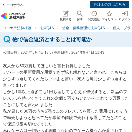
弁護士の方はこちら
ココナラへ
投稿する
探す
閲覧履歴
マイリスト
ログイン
ココナラ法律相談
法律Q&A
借金・債務整理の法律Q&A
個人・プラ
物で借金返済とすることは可能か
公開日時：
2024年5月7日 18:57
更新日時：
2024年9月4日 11:43
友人から30万貸してほしいと言われ貸しました

アパートの更新費用が用意できず親も頼れないと言われ、こちらは
少しずつ返してくれたらいいよと言い、友人も毎月少しずつ返すと
言ってました

しかし1年以上過ぎても1円も返してもらえず催促すると、新品のプ
レステ5を持ってきてこれの定価５万くらいだからこれで５万返した
ことにしてと言われました

私が貸した30万のうち5万はこのプレステ5を買った費用にしたそう
で転売しようと思ってたが希望の値段で売れず放置してたとのこと
で保証期限も切れてました

私はゲームは一切やらず興味もないのでゲーム機なんか渡されても