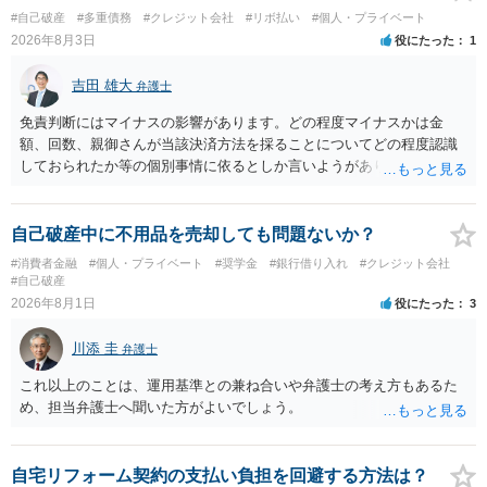
#自己破産
#多重債務
#クレジット会社
#リボ払い
#個人・プライベート
2026年8月3日
役にたった
1
吉田 雄大
弁護士
免責判断にはマイナスの影響があります。どの程度マイナスかは金
額、回数、親御さんが当該決済方法を採ることについてどの程度認識
しておられたか等の個別事情に依るとしか言いようがありません。 と
もあれ、依頼しておられる弁護士さんに直ちに具体的状況をお伝えに
なって相談し、善後策を考えることをお勧めします。
自己破産中に不用品を売却しても問題ないか？
#消費者金融
#個人・プライベート
#奨学金
#銀行借り入れ
#クレジット会社
#自己破産
2026年8月1日
役にたった
3
川添 圭
弁護士
これ以上のことは、運用基準との兼ね合いや弁護士の考え方もあるた
め、担当弁護士へ聞いた方がよいでしょう。
自宅リフォーム契約の支払い負担を回避する方法は？