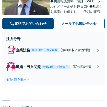
◆初回相談無料（電話・WEB・メー
者との示談交渉
ル）／メール受付終日OK ◆見通し
を率直にお伝えし、ご依頼の要否も
含めてご案内いたします。受任から
解決まで弁護士本人が一貫してスピ
電話でお問い合わせ
メールでお問い合わせ
ーディーに対応いたします。 ◆累計
相談2000件以上・解決実績500件以
上
注力分野
企業法務
【債権回収／労働問題／
事例11件
料金表有
契約関係・契約書チェッ
ク／裁判対応】取引先と
のトラブル・会社内のト
離婚・男女問題
【累計相談件数20
事例12件
料金表有
ラブルなど、事後の解決
00件、解決事例50
だけでなく予防法務まで
0件以上】【初回
ワンストップで対応！顧
他3分野を表示
相談（電話・WE
問弁護士をお探しの方も
B）無料】「オー
ご相談ください！【顧問
ダーメイドの解決
経験豊富】【個別案件も
策を提示」依頼者
対応OK】
様の話を丁寧にう
かがい、どんな不