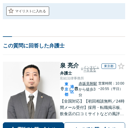
マイリストに入れる
この質問に回答した弁護士
泉 亮介
東京都
インタビュ
ーを見る
弁護士
彩結法律事務所
赤坂見附駅
営業時間：10:00
東
港
~20:55（平日）
京
から徒歩3
|
区
都
分
【全国対応】【初回相談無料／24時
間メール受付】採用・転職掲示板、
飲食店の口コミサイトなどの風評被
害対策など実績あり！【刑事】犯罪
の種類を問わず相談可。可能な限り