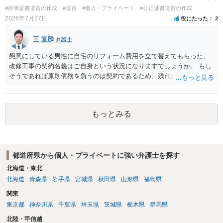
#自筆証書遺言の作成
#遺言
#個人・プライベート
#公正証書遺言の作成
2026年7月27日
役にたった
2
王 宣麟
弁護士
懇意にしている男性に自宅のリフォーム費用を立て替えてもらった、
改修工事の契約名義はご自身という状況になりますでしょうか。 もし
そうであれば原則債務を負うのは契約であるため、残代金を捻出して
もらうよう約束した男性に支払いをお願いするしかないように思われ
ます。 入籍した場合でも、原則契約者が単独で全ての債務を負うこと
には変わりがありません。 なかなか対応に難しい案件であり、公開の
もっとみる
場でアドバイスを行うのも限界があるように思われますので、資料等
を持参のうえ個別に弁護士に相談されることをお勧めします。
都道府県から個人・プライベートに強い弁護士を探す
北海道・東北
北海道
青森県
岩手県
宮城県
秋田県
山形県
福島県
関東
東京都
神奈川県
千葉県
埼玉県
茨城県
栃木県
群馬県
北陸・甲信越