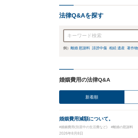
法律Q&Aを探す
例）
離婚 慰謝料
誹謗中傷
相続 遺産
著作物
婚姻費用の法律Q&A
新着順
婚姻費用減額について。
#婚姻費用(別居中の生活費など)
#離婚の慰謝料
2026年8月8日