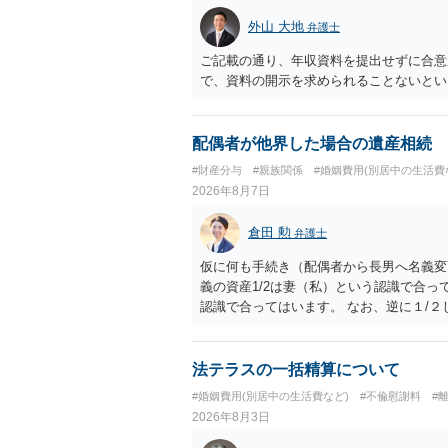
外山 大地
弁護士
ご記載の通り、年収資料を提出せずに合意
で、資料の開示を求められることないとい
配偶者が他界した場合の遺産相続
#財産分与
#親族関係
#婚姻費用(別居中の生活費
2026年8月7日
倉田 勲
弁護士
仮に何も手続き（配偶者から長男へ名義変
義の資産1/2は妻（私）という認識で合っ
認識で合ってはいます。 なお、逆に１/
人に対して自宅の評価額の１/２の代償金
法テラスの一括精算について
#婚姻費用(別居中の生活費など)
#不倫慰謝料
#
2026年8月3日