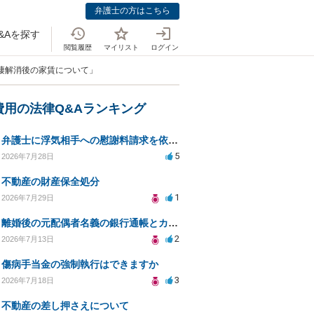
弁護士の方はこちら
&Aを探す
閲覧履歴
マイリスト
ログイン
同棲解消後の家賃について」
費用の法律Q&Aランキング
弁護士に浮気相手への慰謝料請求を依頼する費用相場は？
5
2026年7月28日
不動産の財産保全処分
1
2026年7月29日
離婚後の元配偶者名義の銀行通帳とカードの処分方法について
2
2026年7月13日
傷病手当金の強制執行はできますか
3
2026年7月18日
不動産の差し押さえについて