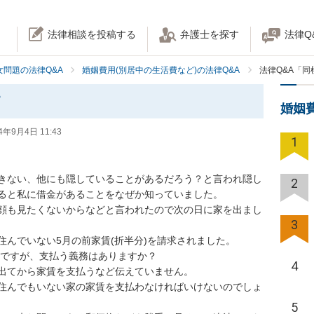
法律相談を投稿する
弁護士を探す
法律Q
女問題の法律Q&A
婚姻費用(別居中の生活費など)の法律Q&A
法律Q&A「
て
婚姻
4年9月4日 11:43
1
きない、他にも隠していることがあるだろう？と言われ隠し
2
ると私に借金があることをなぜか知っていました。

顔も見たくないからなどと言われたので次の日に家を出まし
3
んでいない5月の前家賃(折半分)を請求されました。

のですが、支払う義務はありますか？

4
出てから家賃を支払うなど伝えていません。

住んでもいない家の家賃を支払わなければいけないのでしょ
5