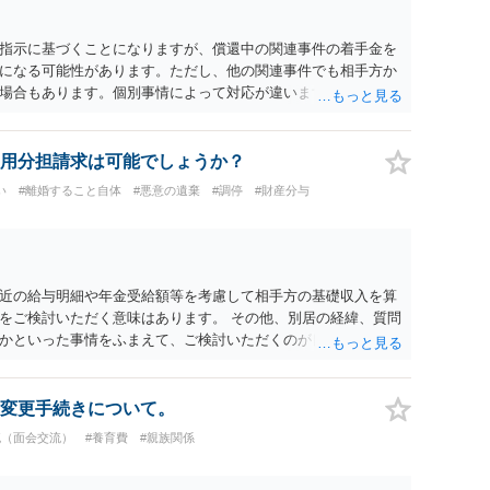
指示に基づくことになりますが、償還中の関連事件の着手金を
になる可能性があります。ただし、他の関連事件でも相手方か
場合もあります。個別事情によって対応が違いますので、法テ
用分担請求は可能でしょうか？
い
#離婚すること自体
#悪意の遺棄
#調停
#財産分与
近の給与明細や年金受給額等を考慮して相手方の基礎収入を算
をご検討いただく意味はあります。 その他、別居の経緯、質問
かといった事情をふまえて、ご検討いただくのが良いかと思い
変更手続きについて。
流（面会交流）
#養育費
#親族関係