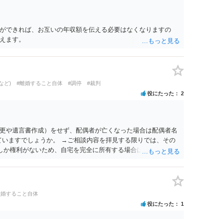
ができれば、お互いの年収額を伝える必要はなくなりますの
えます。
など)
#離婚すること自体
#調停
#裁判
役にたった
2
更や遺言書作成）をせず、配偶者が亡くなった場合は配偶者名
ていますでしょうか。 →ご相談内容を拝見する限りでは、その
２しか権利がないため、自宅を完全に所有する場合は、他の相続
の支払いが必要になります。
離婚すること自体
役にたった
1