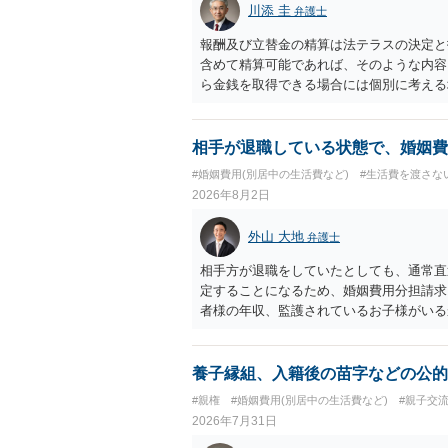
川添 圭
弁護士
報酬及び立替金の精算は法テラスの決定と
含めて精算可能であれば、そのような内容
ら金銭を取得できる場合には個別に考える
ラスへお尋ねいただいた方が確実です。
相手が退職している状態で、婚姻費
#婚姻費用(別居中の生活費など)
#生活費を渡さな
2026年8月2日
外山 大地
弁護士
相手方が退職をしていたとしても、通常直
定することになるため、婚姻費用分担請求
者様の年収、監護されているお子様がいる
ます。
養子縁組、入籍後の苗字などの公的
#親権
#婚姻費用(別居中の生活費など)
#親子交
2026年7月31日