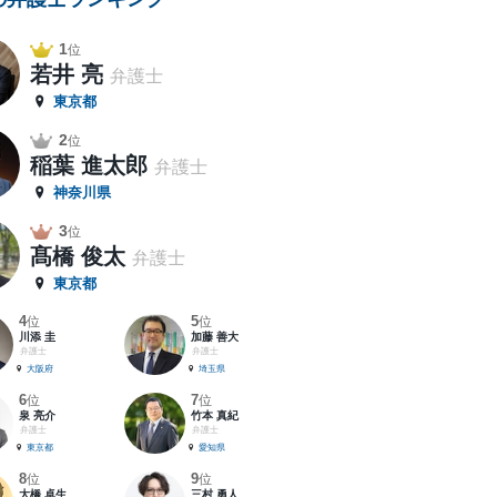
1
位
若井 亮
弁護士
東京都
2
位
稲葉 進太郎
弁護士
神奈川県
3
位
髙橋 俊太
弁護士
東京都
4
5
位
位
川添 圭
加藤 善大
弁護士
弁護士
大阪府
埼玉県
6
7
位
位
泉 亮介
竹本 真紀
弁護士
弁護士
東京都
愛知県
8
9
位
位
大橋 卓生
三村 勇人