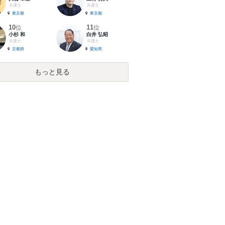
弁護士
弁護士
東京都
東京都
10
11
位
位
小杉 和
白井 弘昭
弁護士
弁護士
京都府
愛知県
もっと見る