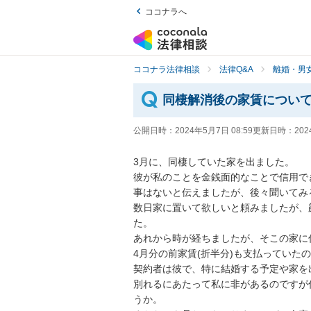
ココナラへ
ココナラ法律相談
法律Q&A
離婚・男
同棲解消後の家賃につい
公開日時：
2024年5月7日 08:59
更新日時：
202
3月に、同棲していた家を出ました。

彼が私のことを金銭面的なことで信用で
事はないと伝えましたが、後々聞いてみ
数日家に置いて欲しいと頼みましたが、
た。

あれから時が経ちましたが、そこの家に住
4月分の前家賃(折半分)も支払っていた
契約者は彼で、特に結婚する予定や家を
別れるにあたって私に非があるのですが
うか。
