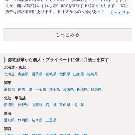
んが、開示請求はいずれも要件事実を立証する必要があります。 立証
責任は請求者側にあります。 相手方からの反論があっても、裁判官が
要件事実を満たしていると判断すれば、補充は求められません。 相手
方が口頭で反論したのは、仮処分は迅速性が要求されるためです。 書
面での反論となれば、より遅延する可能性がございます。 また、本件
もっとみる
はXのため、APのIPアドレスの保存期間の問題もございます。 開示請
求は法律知識が不可欠ですが、それだけでは足りず、実務を踏まえた
方法を選択することが重要です。
都道府県から個人・プライベートに強い弁護士を探す
北海道・東北
北海道
青森県
岩手県
宮城県
秋田県
山形県
福島県
関東
東京都
神奈川県
千葉県
埼玉県
茨城県
栃木県
群馬県
北陸・甲信越
新潟県
長野県
山梨県
石川県
富山県
福井県
東海
愛知県
静岡県
岐阜県
三重県
関西