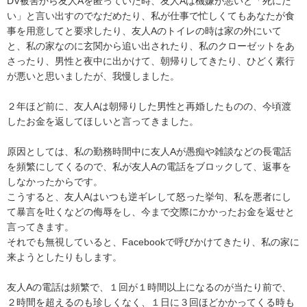
DV被害から友人Aを匿っていた時、友人Aは機嫌が悪いと「死にた
い」と言い出すのでなだめたり、私が仕事で忙しくてもあなたが食
事を用意してと要求したり、友人Aのトイレの時は家の外にいて
と、私の家なのに玄関から追い出されたり、私のクローゼットをあ
さったり、男性と夜中に出かけて、朝帰りしてきたり、ひどく素行
が悪いと思いましたが、我慢しました。

２年ほど前に、友人Aは朝帰りした男性と再婚したものの、今頃渡
したお金を返してほしいと言ってきました。

原因としては、私の勤務時間中に友人Aが愚痴や雑談などの長電話
を頻繁にしてくるので、私が友人Aの電話をブロックして、返事を
しなかったからです。

こうすると、友人Aはいつも逆ギレして怒った挙句、私を悪者にし
て暴言を吐くなどの侮辱をし、今まで交際にかかったお金を返せと
言ってきます。

それでも無視していると、Facebookで呼びかけてきたり、私の家に
来ようとしたりもします。

友人Aの電話は頻繁で、１回が１時間以上になるのが当たり前で、
２時間を超えるのも珍しくなく、１日に３回ほどかかってくる時も