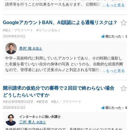
請求等を行うことが出来るケースもあります。 公開相談の場では回答
は難しいかと思われますので，お手持ちの証拠資料を持参の上弁護士
に個別に相談されると良いでしょう。
GoogleアカウントBAN、AI誤認による通報リスクは？
#個人・プライベート
#リベンジポルノ
2026年8月4日
役にたった
1
奥村 徹
弁護士
中学～高校時代に利用していたアカウントであり、その時期に撮影し
た衣服を着ていない自分の身体の写真 というのも、自動的な絵面判断
なので、管理者において児童ポルノと判定される可能性があります。
日本警察に連絡される可能性はあるでしょう。
開示請求の仮処分での審尋で２回目で終わらない場合
どうしたらいいですか
#発信者情報開示請求
#被害者
#個人・プライベート
2026年8月3日
役にたった
6
インターネットに強い弁護士
三村 勇人
弁護士
本件投稿記事の詳細が不明ですので、具体的なアドバイスはできませ