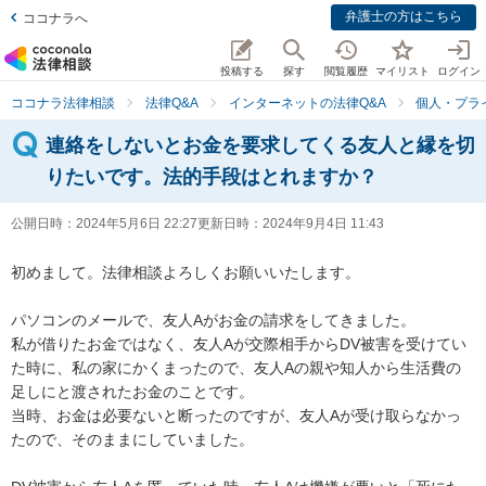
弁護士の方はこちら
ココナラへ
投稿する
探す
閲覧履歴
マイリスト
ログイン
ココナラ法律相談
法律Q&A
インターネットの法律Q&A
個人・プラ
連絡をしないとお金を要求してくる友人と縁を切
りたいです。法的手段はとれますか？
公開日時：
2024年5月6日 22:27
更新日時：
2024年9月4日 11:43
初めまして。法律相談よろしくお願いいたします。

パソコンのメールで、友人Aがお金の請求をしてきました。

私が借りたお金ではなく、友人Aが交際相手からDV被害を受けてい
た時に、私の家にかくまったので、友人Aの親や知人から生活費の
足しにと渡されたお金のことです。

当時、お金は必要ないと断ったのですが、友人Aが受け取らなかっ
たので、そのままにしていました。
