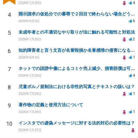
4
2026年7月30日
4
開示請求の仮処分での審尋で２回目で終わらない場合どうしたらいいですか
6
2026年8月3日
5
未成年者との不適切なやり取りが法に触れる可能性と対処法
2
2026年7月26日
6
知的障害者と言う文言が名誉毀損か名誉感情の侵害になるか教えてほしい。
1
2026年8月4日
7
ネットでの誹謗中傷によるコミケ売上減少、損害賠償は可能か？
4
2026年7月30日
8
児童ポルノ規制法における非性的写真とテキストの扱いは？
1
2026年7月29日
9
著作物の定義と使用方法について
1
2026年7月28日
10
インスタでの虚偽メッセージに対する法的対応の必要性は？
2026年7月27日