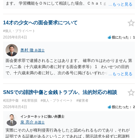
ます。 学習機能をＯＮにして相談した場合、Ｃｈａｔｇｐｔがｏｐｅ
ｎＡＩに相談内容を蓄積し、他の質問者への何らかの回答の際に参照
する可能性がありますが、個人名や会社名を特定していない限り、一
般論として抽象化されて回答に織り込まれる可能性が生じるにすぎま
14才の少女への面会要求について
せんので、その情報自体が、秘密情報に当たるとは思えませんし、名
#個人・プライベート
誉棄損として、個人や会社に対する誹謗中傷の不特定多数への公開に
2026年8月4日
役にたった
1
当たるとも思われません。 もちろん、誰がその内容をｃｈａｔｇｐｔ
に入力したかも第三者にしられることはないので、個人や会社の特定
奥村 徹
弁護士
をせずに書き込んだことで（おそらく特定して書き込んだとして
も）、相談者さんが刑事民事の責任に問われることはないでしょう。
面会要求罪で逮捕されることはあります。 確率の％はわかりません 第
私見ながらご参考まで。
一八二条（十六歳未満の者に対する面会要求等） 1 わいせつの目的
で、十六歳未満の者に対し、次の各号に掲げるいずれかの行為をした
者（当該十六歳未満の者が十三歳以上である場合については、その者
が生まれた日より五年以上前の日に生まれた者に限る。）は、一年以
下の拘禁刑又は五十万円以下の罰金に処する。 一 威迫し、偽計を用
SNSでの誹謗中傷と金銭トラブル、法的対応の相談
い又は誘惑して面会を要求すること。 二 拒まれたにもかかわらず、
#誹謗中傷
#名誉毀損
#個人・プライベート
#被害者
反復して面会を要求すること。 三 金銭その他の利益を供与し、又は
2026年8月4日
役にたった
2
その申込み若しくは約束をして面会を要求すること。 2前項の罪を犯
し、よってわいせつの目的で当該十六歳未満の者と面会をした者は、
インターネットに強い弁護士
二年以下の拘禁刑又は百万円以下の罰金に処する。
泉 亮介
弁護士
実際にその人が権利侵害行為をしたと認められるものであり，それが
証明できる証拠があるということであれば，開示請求を経ずに慰謝料