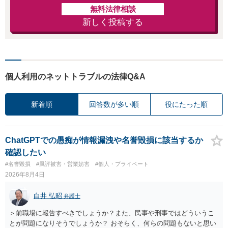
無料法律相談
新しく投稿する
個人利用のネットトラブルの法律Q&A
新着順
回答数が多い順
役にたった順
ChatGPTでの愚痴が情報漏洩や名誉毀損に該当するか
確認したい
#名誉毀損
#風評被害・営業妨害
#個人・プライベート
2026年8月4日
白井 弘昭
弁護士
＞前職場に報告すべきでしょうか？また、民事や刑事ではどういうこ
とが問題になりそうでしょうか？ おそらく、何らの問題もないと思い