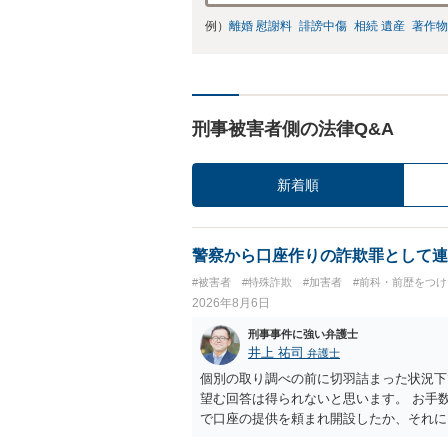
例）
離婚 慰謝料
誹謗中傷
相続 遺産
著作物
刑事被害者側の法律Q&A
新着順
警察から口座作りの詐欺罪として連
#被害者
#特殊詐欺
#加害者
#前科・前歴をつ
2026年8月6日
刑事事件に強い弁護士
井上 祐司
弁護士
個別の取り調べの前に切羽詰まった状況下
望む回答は得られないと思います。 お手
で口座の提供を頼まれ開設したか、それに
ついて、お近くで詳細な法律相談を受けら