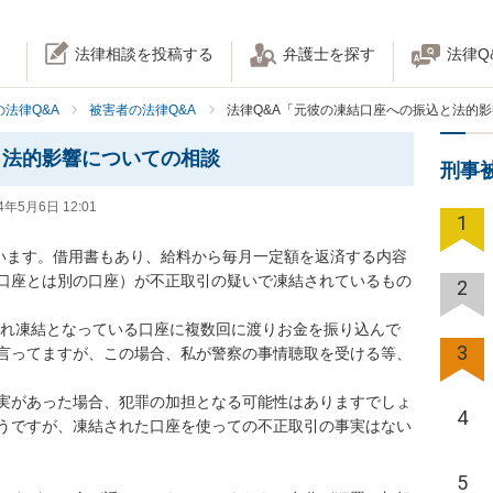
法律相談を投稿する
弁護士を探す
法律Q
法律Q&A
被害者の法律Q&A
法律Q&A「元彼の凍結口座への振込と法的
と法的影響についての相談
刑事
4年5月6日 12:01
1
ています。借用書もあり、給料から毎月一定額を返済する内容
口座とは別の口座）が不正取引の疑いで凍結されているもの
2
3
言ってますが、この場合、私が警察の事情聴取を受ける等、
実があった場合、犯罪の加担となる可能性はありますでしょ
4
うですが、凍結された口座を使っての不正取引の事実はない
5