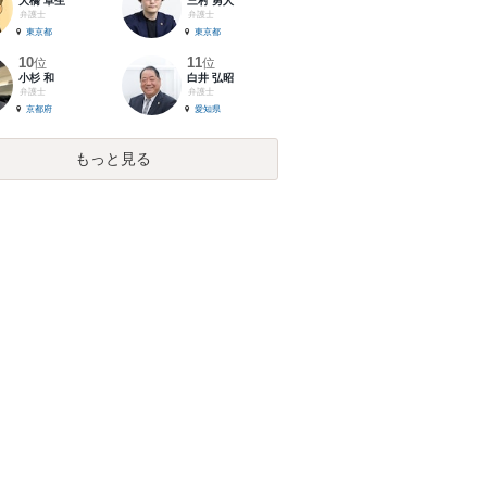
大橋 卓生
三村 勇人
弁護士
弁護士
東京都
東京都
10
11
位
位
小杉 和
白井 弘昭
弁護士
弁護士
京都府
愛知県
もっと見る