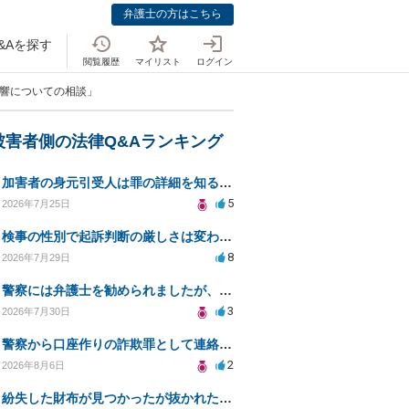
弁護士の方はこちら
&Aを探す
閲覧履歴
マイリスト
ログイン
影響についての相談」
被害者側の法律Q&Aランキング
加害者の身元引受人は罪の詳細を知ることができるか？
5
2026年7月25日
検事の性別で起訴判断の厳しさは変わるのか知りたい
8
2026年7月29日
警察には弁護士を勧められましたが、費用対効果で依頼をすることを躊躇しています。
3
2026年7月30日
警察から口座作りの詐欺罪として連絡が来ました。
2
2026年8月6日
紛失した財布が見つかったが抜かれた現金について