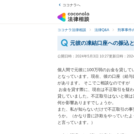
ココナラへ
ココナラ法律相談
法律Q&A
刑事事件の
元彼の凍結口座への振込
公開日時：
2024年5月3日 10:27
更新日時：
202
個人間で元彼に100万弱のお金を貸し
となっています。現在、彼の口座（給与
があります。 そこでご相談なのですが 

 お金を貸す際に、現在は不正取引を疑われ凍結となっている口座に複数回に渡りお金を振り込んで
貸していました。不正取引はないと彼は
何か影響ありますでしょうか。 

また、私が知らないだけで不正取引の事
うか。（かなり昔に詐欺をやっていたよ
と言っています。）
