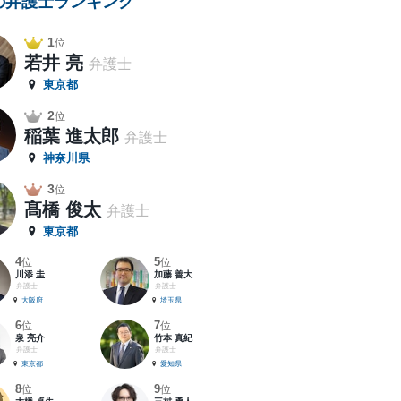
の弁護士ランキング
1
位
若井 亮
弁護士
東京都
2
位
稲葉 進太郎
弁護士
神奈川県
3
位
髙橋 俊太
弁護士
東京都
4
5
位
位
川添 圭
加藤 善大
弁護士
弁護士
大阪府
埼玉県
6
7
位
位
泉 亮介
竹本 真紀
弁護士
弁護士
東京都
愛知県
8
9
位
位