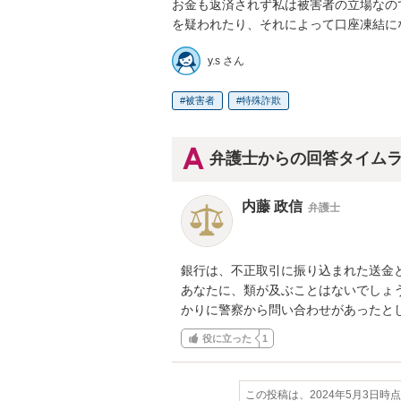
お金も返済されず私は被害者の立場なの
を疑われたり、それによって口座凍結に
y.s さん
被害者
特殊詐欺
弁護士からの回答タイム
内藤 政信
弁護士
銀行は、不正取引に振り込まれた送金と
あなたに、類が及ぶことはないでしょう
かりに警察から問い合わせがあったと
役に立った
1
この投稿は、2024年5月3日時