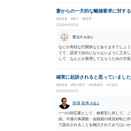
係の有無にかかわらず、5年以上の有期拘禁
に類する行為又は事由により、同意しない
妻からの一方的な離婚要求に対する
せ又はその状態にあることに乗じて、わい
#被害者
#暴行・傷害罪
上10年以下の拘禁刑に処する。 ③アル
2026年8月5日
と。 以上の通りですから、アルコール摂
することが困難な状態」であることが必要
匿名A
弁護士
なにか有効な打開策などありますでしょう
てて、認否で自白にならないように工夫し
して、なんとか受理してもらうための方策
ことでしょう。
確実に起訴されると思っていました
#被害者
#執行猶予
#刑事裁判
#不起訴
2026年8月4日
西浦 嘉博
弁護士
一つの対応案として、検察官に対して、ご
由、今後の体調面・金銭面の状況好転に伴
て提出されることを検討されてみてはいか
の意向を示す証拠の一つとして位置づけら