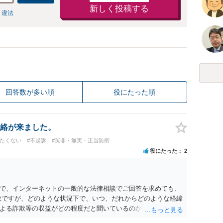
新しく投稿する
 違法
回答数が多い順
役にたった順
絡が来ました。
けたくない
#不起訴
#冤罪・無実・正当防衛
役にたった
2
で、インターネットの一般的な法律相談でご回答を求めても、
数ですが、どのような状況下で、いつ、だれからどのような経緯
よる詐欺等の収益がどの程度だと聞いているのかということに
れたうえで対処方法を探された方がよいと思われます。 一般論