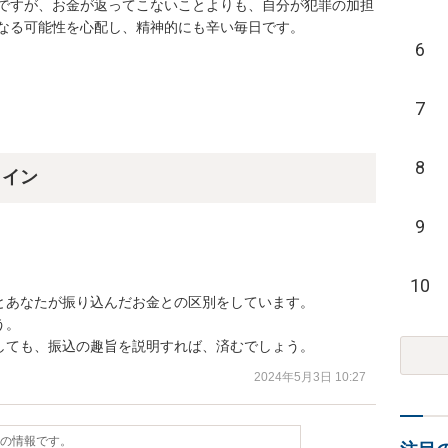
ですが、お金が返ってこないことよりも、自分が犯罪の加担
なる可能性を心配し、精神的にも辛い毎日です。
6
7
8
ライン
9
10
あなたが振り込んだお金との区別をしています。

。

しても、振込の趣旨を説明すれば、済むでしょう。
2024年5月3日 10:27
点の情報です。