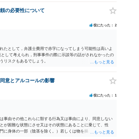
ーダーを持参して取り調べ内容を録音することは必須だと考え
頼の必要性について
役にたった
2
れたとして，弁護士費用で赤字になってしまう可能性は高いよ
題として考えられ，刑事事件の際に示談等の話がされなかったの
うリスクもあるでしょう。
同意とアルコールの影響
役にたった
1
為又は事由その他これらに類する行為又は事由により、同意しない
とが困難な状態にさせ又はその状態にあることに乗じて、性
門に身体の一部（陰茎を除く。）若しくは物を挿入する行為で
179条第2項において「性交等」という。）をした者は、婚姻関