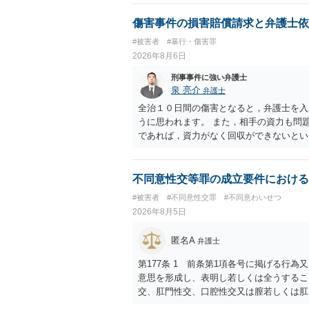
でいえば、任意取り調べの場合、ＩＣレコ
ます。
傷害事件の損害賠償請求と弁護士依
#被害者
#暴行・傷害罪
2026年8月6日
刑事事件に強い弁護士
泉 亮介
弁護士
全治１０日間の傷害となると，弁護士を入
うに思われます。 また，相手の資力も問
であれば，資力がなく回収ができないとい
不同意性交等罪の成立要件における
#被害者
#不同意性交罪
#不同意わいせつ
2026年8月5日
匿名A
弁護士
第177条 1 前条第1項各号に掲げる行
意思を形成し、表明し若しくは全うするこ
交、肛門性交、口腔性交又は膣若しくは肛
あってわいせつなもの（以下この条及び第