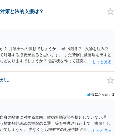
刑に処する。 第176条 1次に掲げる行為又は事由その他これら
意思を形成し、表明し若しくは全うすることが困難な状態にさ
対策と法的支援は？
せつな行為をした者は、婚姻関係の有無にかかわらず、6月以
コール若しくは薬物を摂取させること又はそれらの影響があるこ
取だけでなく、「同意しない意思を形成し、表明し若しくは全う
です。
か？ 弁護士への依頼でしょうか。 早い段階で、反論を組み立
て対処する必要があると思います。 また警察に被害届を出すと
などありますでしょうか？ 告訴状を作って証拠をそろえて出す
が…
役にたった
2
自身の離婚に対する意向、離婚無効訴訟を提起していない理
う離婚無効訴訟の提起の見通し等を整理された上で、書面とし
がでしょうか。 少なくとも検察官の処分判断の際、相談者さん
れる様に思われます。 より詳細についてお聞きになりたい場