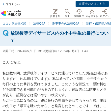
弁護士の方はこちら
ココナラへ
投稿する
探す
閲覧履歴
マイリスト
ログイン
ココナラ法律相談
法律Q&A
刑事事件の法律Q&A
暴行・傷害罪の法律
放課後等デイサービス内の小中学生の暴行につい
て
公開日時：
2024年5月1日 19:03
更新日時：
2024年9月4日 11:43
こんにちは。

私は数年間、放課後等デイサービスに通っていました(現在は籍があ
りますが、休み続けています)、私は通っていた期間、小中学生から
毎日のように暴行を受けてきました。このような状況で、慰謝料な
どを請求できる可能性があるのでしょうか。施設内には防犯カメラ
があり、証拠などは揃いやすい状況です。

ただ一つ気になるのは、親に暴行の理由を尋ねてもらった際、施設
の先生が「暴言を吐いたから」と発言したとのことです。では、こ