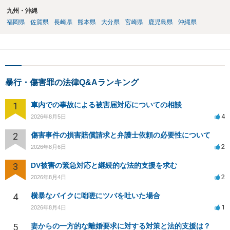
九州・沖縄
福岡県
佐賀県
長崎県
熊本県
大分県
宮崎県
鹿児島県
沖縄県
暴行・傷害罪の法律Q&Aランキング
1
車内での事故による被害届対応についての相談
4
2026年8月5日
2
傷害事件の損害賠償請求と弁護士依頼の必要性について
2
2026年8月6日
3
DV被害の緊急対応と継続的な法的支援を求む
2
2026年8月4日
4
横暴なバイクに咄嗟にツバを吐いた場合
1
2026年8月4日
5
妻からの一方的な離婚要求に対する対策と法的支援は？