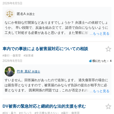
2026年8月5日
匿名A
弁護士
なにか有効な打開策などありますでしょうか？ 弁護士への依頼でしょ
うか。 早い段階で、反論を組み立てて、認否で自白にならないように
工夫して対処する必要があると思います。 また警察に被害届を出すと
して、なんとか受理してもらうための方策などありますでしょうか？
告訴状を作って証拠をそろえて出すことでしょう。
車内での事故による被害届対応についての相談
#暴行・傷害罪
#加害者
2026年8月5日
役にたった
4
竹本 真紀
弁護士
すいません。回答漏れがあったので追加します。 過失傷害罪の場合に
は親告罪となりますので，被害届のみならず告訴の提出が相手方に必
要となります。 因果関係の問題では，これが否定されれば ①刑事的に
は傷害が否定されるので，故意が認められれば暴行罪，過失のみと判
断されれば処罰規定がない状態になると思います。 ②民事的には傷害
部分が否定されますので，暴行行為自体による損害（慰謝料的なもの
DV被害の緊急対応と継続的な法的支援を求む
になるでしょうか…）だけが対象となってきます。
#DV・暴力
#モラハラ
#生活費を渡さない
#暴行・傷害罪