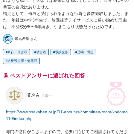
のような場合、どのような結果になるのでしょうか。自分ではその
暴言の自覚はありません

補足として、侮辱と受けられるような行為も多数経験しました。ま
た、年齢は中学3年生で、放課後等デイサービスに通い始めた理由
は、不登校が5〜6年続き、引きこもり状態だったためです。
匿名希望 さん
暴行・傷害罪
被害者
示談交渉
恐喝・脅迫
名誉毀損罪・侮辱罪
ベストアンサーに選ばれた回答
匿名A
弁護士
https://www.osakaben.or.jp/01-aboutus/committee/room/kodomo
110/index.php
専門の窓口がございますので、必要に応じてご相談されてくださ