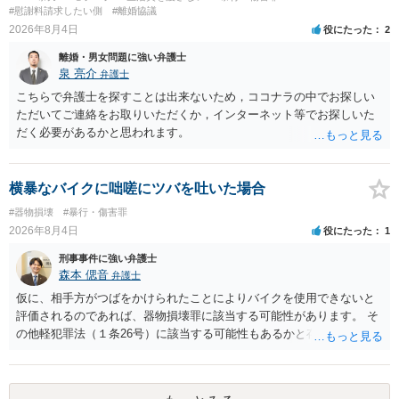
#慰謝料請求したい側
#離婚協議
2026年8月4日
役にたった
2
離婚・男女問題に強い弁護士
泉 亮介
弁護士
こちらで弁護士を探すことは出来ないため，ココナラの中でお探しい
ただいてご連絡をお取りいただくか，インターネット等でお探しいた
だく必要があるかと思われます。
横暴なバイクに咄嗟にツバを吐いた場合
#器物損壊
#暴行・傷害罪
2026年8月4日
役にたった
1
刑事事件に強い弁護士
森本 偲音
弁護士
仮に、相手方がつばをかけられたことによりバイクを使用できないと
評価されるのであれば、器物損壊罪に該当する可能性があります。 そ
の他軽犯罪法（１条26号）に該当する可能性もあるかと存じます。 確
かにバイクの運転手に落ち度がある側面は大きいかとは存じますが、
ご相談者様の対応によってはご相談者の方にも責任が生じてしまう 可
能性がございますので、冷静にご対応いただくようご留意いただけれ