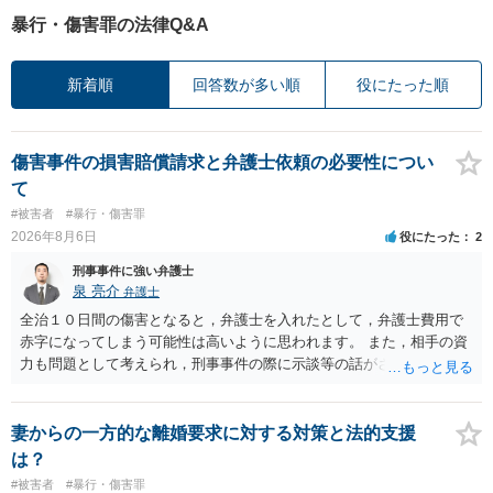
暴行・傷害罪の法律Q&A
新着順
回答数が多い順
役にたった順
傷害事件の損害賠償請求と弁護士依頼の必要性につい
て
#被害者
#暴行・傷害罪
2026年8月6日
役にたった
2
刑事事件に強い弁護士
泉 亮介
弁護士
全治１０日間の傷害となると，弁護士を入れたとして，弁護士費用で
赤字になってしまう可能性は高いように思われます。 また，相手の資
力も問題として考えられ，刑事事件の際に示談等の話がされなかった
のであれば，資力がなく回収ができないというリスクもあるでしょ
う。
妻からの一方的な離婚要求に対する対策と法的支援
は？
#被害者
#暴行・傷害罪