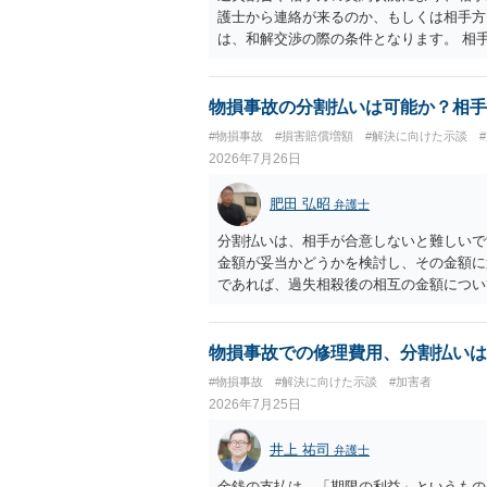
護士から連絡が来るのか、もしくは相手方
は、和解交渉の際の条件となります。 相
すれば、和解は可能です。 他方で合意し
に、交渉の方向性につき、最寄りの法律事
物損事故の分割払いは可能か？相手
#物損事故
#損害賠償増額
#解決に向けた示談
2026年7月26日
肥田 弘昭
弁護士
分割払いは、相手が合意しないと難しいで
金額が妥当かどうかを検討し、その金額に
であれば、過失相殺後の相互の金額につい
るのが良いかと思います。威圧されるので
ご参考にしてください。
物損事故での修理費用、分割払いは
#物損事故
#解決に向けた示談
#加害者
2026年7月25日
井上 祐司
弁護士
金銭の支払は、「期限の利益」というもの