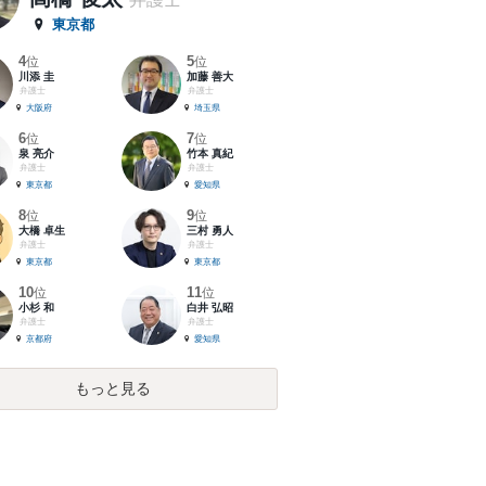
東京都
4
5
位
位
川添 圭
加藤 善大
弁護士
弁護士
大阪府
埼玉県
6
7
位
位
泉 亮介
竹本 真紀
弁護士
弁護士
東京都
愛知県
8
9
位
位
大橋 卓生
三村 勇人
弁護士
弁護士
東京都
東京都
10
11
位
位
小杉 和
白井 弘昭
弁護士
弁護士
京都府
愛知県
もっと見る