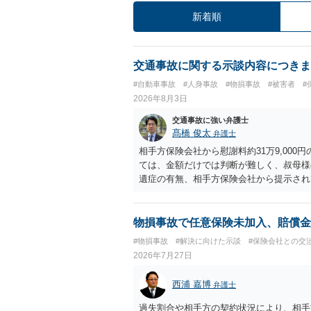
新着順
交通事故に関する示談内容につきま
#自動車事故
#人身事故
#物損事故
#被害者
#
2026年8月3日
交通事故に強い弁護士
髙橋 俊太
弁護士
相手方保険会社から慰謝料約31万9,00
ては、金額だけでは判断が難しく、叔母様
遺症の有無、相手方保険会社から提示され
から提示される慰謝料額については、弁護
で、以下の資料・情報を準備した上で、弁
会社から届いている示談金額の提示書類 
物損事故で任意保険未加入、賠償金
入院の有無、通院回数 ・現在も症状が残
#物損事故
#解決に向けた示談
#保険会社との交
今回の事故で利用できる弁護士費用特約が
2026年7月27日
弁護士が受任する場合には、叔母様ご本人
思疎通が難しいとのことですので、そのあ
西浦 嘉博
弁護士
要があると思われます。
過失割合や相手方の契約状況により、相手