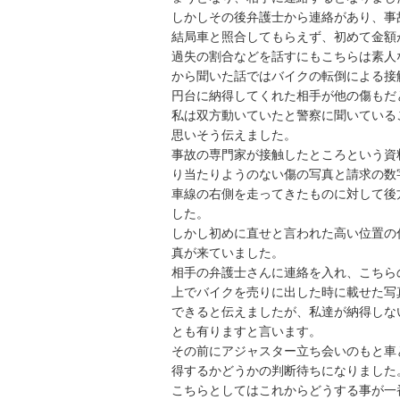
しかしその後弁護士から連絡があり、事故
結局車と照合してもらえず、初めて金額が変
過失の割合などを話すにもこちらは素人
から聞いた話ではバイクの転倒による接
円台に納得してくれた相手が他の傷もだと
私は双方動いていたと警察に聞いている
思いそう伝えました。

事故の専門家が接触したところという資
り当たりようのない傷の写真と請求の数
車線の右側を走ってきたものに対して後
した。

しかし初めに直せと言われた高い位置の
真が来ていました。

相手の弁護士さんに連絡を入れ、こちら
上でバイクを売りに出した時に載せた写
できると伝えましたが、私達が納得しな
とも有りますと言います。

その前にアジャスター立ち会いのもと車
得するかどうかの判断待ちになりました。
こちらとしてはこれからどうする事が一番