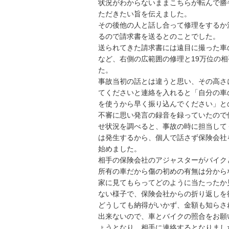
状況がわからないままこちらが転んで勝
ただきたい旨を伝えました。

その後他の人と話し合って修理をするか
るので請求書を送るとのことでした。

送られてきた請求書には遠目に撮った車
など、右側の広範囲の修理と19万位の
た。

事故当初の話とは違うと思い、その高さ
てくださいと連絡を入れると「自分の車
を使うから早く振り込んでください」との
不審に思い発言の録音を録っていたので
せ状況を調べると、事故の時に担当して
は発生するから、個人で話さず保険会社
始めました。

相手の保険会社のアジャスターがバイク
所有の車だから傷の初めの有無は分から
家に見てもらってどのように当たったか
ない様子で、保険会社からの折り返しを待
どうしても納得がいかず、金額も知らさ
出来ないので、車とバイクの照合をお願
ょうとなり、相手に連絡するとなりました。