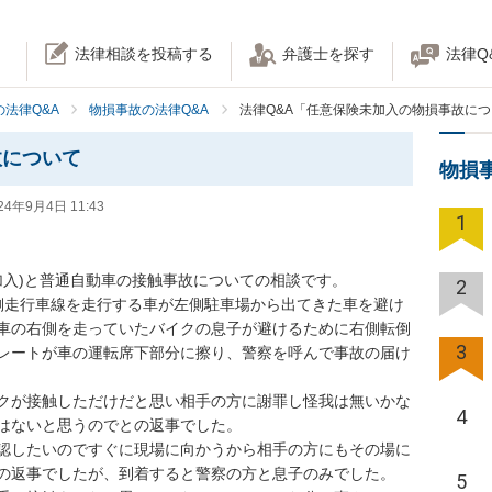
法律相談を投稿する
弁護士を探す
法律Q
法律Q&A
物損事故の法律Q&A
法律Q&A「任意保険未加入の物損事故に
故について
物損
24年9月4日 11:43
1
入)と普通自動車の接触事故についての相談です。

2
左側走行車線を走行する車が左側駐車場から出てきた車を避け
車の右側を走っていたバイクの息子が避けるために右側転倒
3
レートが車の運転席下部分に擦り、警察を呼んで事故の届け
クが接触しただけだと思い相手の方に謝罪し怪我は無いかな
4
ないと思うのでとの返事でした。

認したいのですぐに現場に向かうから相手の方にもその場に
返事でしたが、到着すると警察の方と息子のみでした。

5