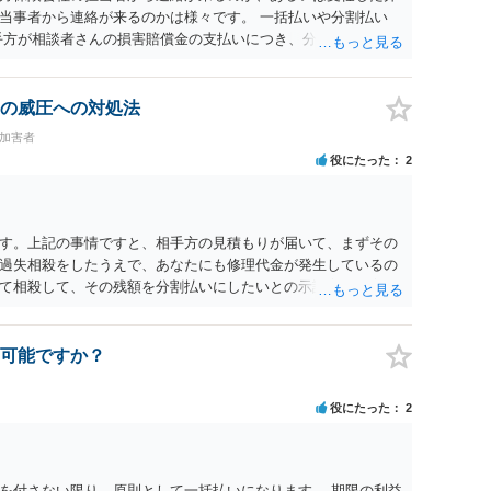
当事者から連絡が来るのかは様々です。 一括払いや分割払い
手方が相談者さんの損害賠償金の支払いにつき、分割払いに合意
なければ和解できないことになります。 今後の見通しを知る為
務所で相談だけでもされることも検討ください。
の威圧への対処法
#加害者
役にたった
2
す。上記の事情ですと、相手方の見積もりが届いて、まずその
過失相殺をしたうえで、あなたにも修理代金が発生しているの
て相殺して、その残額を分割払いにしたいとの示談案を提案す
あれば、斡旋、仲裁、民事調停を利用しては如何でしょうか。
可能ですか？
役にたった
2
を付さない限り、原則として一括払いになります。 期限の利益