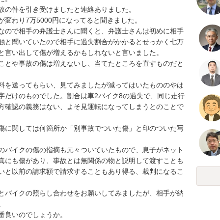
の件を引き受けましたと連絡ありました。

わり7万5000円になってると聞きました。

なので相手の弁護士さんに聞くと、弁護士さんは初めに相手
触と聞いていたので相手に過失割合がかかるとせっかく七万
言い出して傷が増えるかもしれないと言いました。

ことや事故の傷は増えないし、当てたところを直すものだと
料を送ってもらい、見てみましたが減ってはいたもののやは
字だけのものでした。割合は車2バイク8の過失で、同じ走行
方確認の義務はない、よそ見運転になってしまうとのことで
傷に関しては何箇所か「別事故でついた傷」と印のついた写
のバイクの傷の指摘も元々ついていたもので、息子がネット
真にも傷があり、事故とは無関係の物と説明して渡すことも
いと以前の請求額で請求することもあり得る、裁判になるこ
とバイクの照らし合わせをお願いしてみましたが、相手が納


良いのでしょうか。
