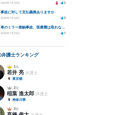
2
2026年7月16日
事故に対して支払義務ありますか
3
2026年7月18日
車のミラー接触事故、医療費は取れないのでしょうか？
1
2026年7月23日
の弁護士ランキング
1
位
若井 亮
弁護士
東京都
2
位
稲葉 進太郎
弁護士
神奈川県
3
位
髙橋 俊太
弁護士