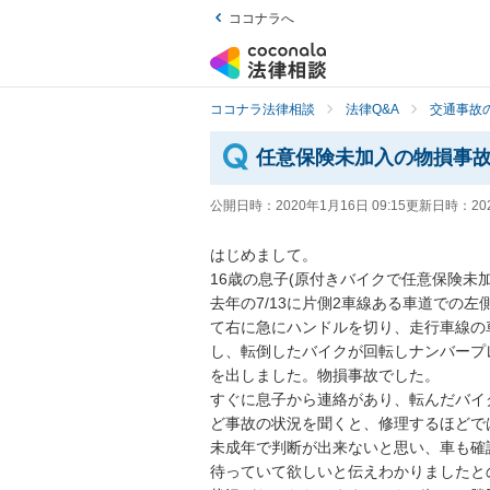
ココナラへ
ココナラ法律相談
法律Q&A
交通事故の
任意保険未加入の物損事
公開日時：
2020年1月16日 09:15
更新日時：
20
はじめまして。

16歳の息子(原付きバイクで任意保険未加
去年の7/13に片側2車線ある車道での
て右に急にハンドルを切り、走行車線の
し、転倒したバイクが回転しナンバープ
を出しました。物損事故でした。

すぐに息子から連絡があり、転んだバイ
ど事故の状況を聞くと、修理するほどでは
未成年で判断が出来ないと思い、車も確
待っていて欲しいと伝えわかりましたとの