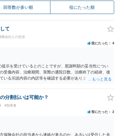
回答数が多い順
役にたった順
して
保険会社との交渉
役にたった
4
0円の提示を受けているとのことですが、慰謝料額の妥当性につい
の受傷内容、治療期間、実際の通院日数、治療終了の経緯、後
ている示談内容の内訳等を確認する必要があります。保険会社
士が介入することにより増額を検討できる場合がありますの
護士に個別に相談することをお勧めいたします。 ・相手方保険
・叔母様の診断名、けがの内容 ・治療開始日及び治療終了日 ・
の分割払いは可能か？
っているか ・叔母様ご本人やご家族等が加入している保険に、
渉
#加害者
付帯しているか なお、被害者は叔母様ご本人となりますので、
役にたった
2
の依頼意思等を確認する必要があります。日本語での十分な意
たりのご事情も踏まえて、依頼意思の確認方法等を検討する必
方保険会社の担当者から連絡が来るのか、あるいは受任した弁