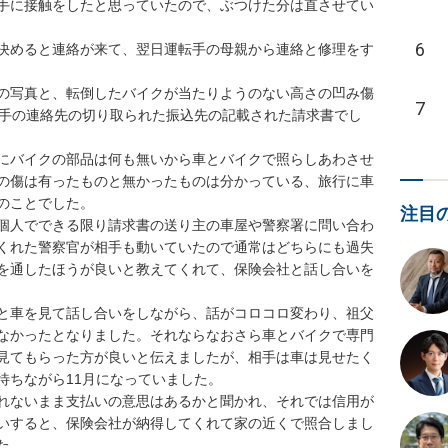
手に接触をしたと思っていたので、ぶつけた分は直させてい
6
決めると連絡が来て、翌日運転手の母親から連絡と修理をす
の写真と、転倒したバイクが当たりようのない高さの凹み傷
7
相手の連絡先の切り取られた振込先の記載された請求書でし
にバイクの部品は何も無いから車とバイクで照らしあわさせ
の傷は有ったものと無かったものは分かっている、旅行に車
ことでした。

注目
個人でできる限り請求書の送り主の車屋や警察署に問い合わ
くれた警察官が相手も動いていたので通常はどちらにも過失
を通したほうが良いと教えてくれて、保険会社と話し合いを
と車を見て話し合いをしながら、話がコロコロ変わり、祖父
なかったとなりました。それならなおさら車とバイクで専門
見てもらった方が良いと伝えましたが、相手は車は見せたく
ちながら11月になっていました。

れないまま支払いの意思はあるかと聞かれ、それでは信用が
いすると、保険会社が納得してくれて家の近くで照合しまし

