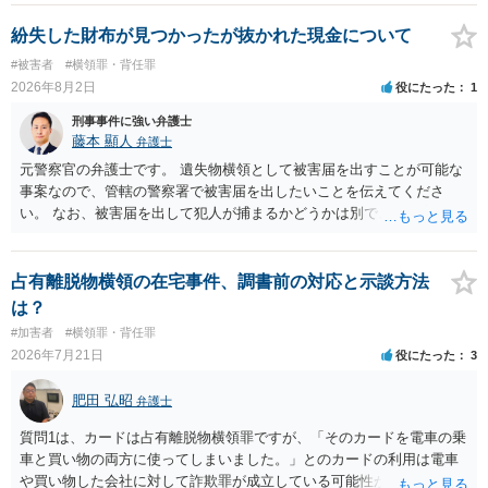
か）、弁護士に法律相談において助言をもらえば足りるでしょう。
紛失した財布が見つかったが抜かれた現金について
#被害者
#横領罪・背任罪
2026年8月2日
役にたった
1
刑事事件に強い弁護士
藤本 顯人
弁護士
元警察官の弁護士です。 遺失物横領として被害届を出すことが可能な
事案なので、管轄の警察署で被害届を出したいことを伝えてくださ
い。 なお、被害届を出して犯人が捕まるかどうかは別で、置き忘れた
場所やトイレに防犯カメラが無いと、犯人の特定が困難か不可能だと
思います。 いずれにせよ一度対応を求めてみた方が納得できるのでは
ないでしょうか。
占有離脱物横領の在宅事件、調書前の対応と示談方法
は？
#加害者
#横領罪・背任罪
2026年7月21日
役にたった
3
肥田 弘昭
弁護士
質問1は、カードは占有離脱物横領罪ですが、「そのカードを電車の乗
車と買い物の両方に使ってしまいました。」とのカードの利用は電車
や買い物した会社に対して詐欺罪が成立している可能性があります。