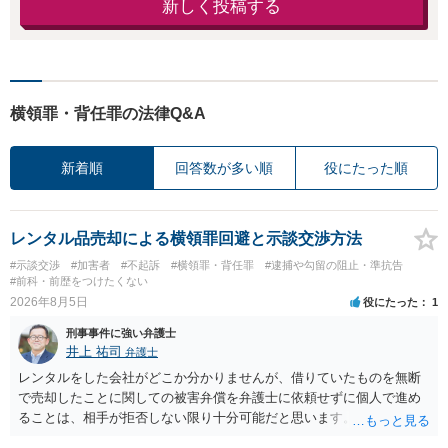
新しく投稿する
横領罪・背任罪の法律Q&A
新着順
回答数が多い順
役にたった順
レンタル品売却による横領罪回避と示談交渉方法
#示談交渉
#加害者
#不起訴
#横領罪・背任罪
#逮捕や勾留の阻止・準抗告
#前科・前歴をつけたくない
2026年8月5日
役にたった
1
刑事事件に強い弁護士
井上 祐司
弁護士
レンタルをした会社がどこか分かりませんが、借りていたものを無断
で売却したことに関しての被害弁償を弁護士に依頼せずに個人で進め
ることは、相手が拒否しない限り十分可能だと思います。 見積を出し
てもらって、それが妥当か（正規品の市場価格と大きく齟齬がない