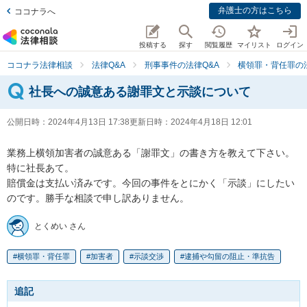
弁護士の方はこちら
ココナラへ
投稿する
探す
閲覧履歴
マイリスト
ログイン
ココナラ法律相談
法律Q&A
刑事事件の法律Q&A
横領罪・背任罪の法
社長への誠意ある謝罪文と示談について
公開日時：
2024年4月13日 17:38
更新日時：
2024年4月18日 12:01
業務上横領加害者の誠意ある「謝罪文」の書き方を教えて下さい。
特に社長あて。

賠償金は支払い済みです。今回の事件をとにかく「示談」にしたい
のです。勝手な相談で申し訳ありません。
とくめい さん
横領罪・背任罪
加害者
示談交渉
逮捕や勾留の阻止・準抗告
追記