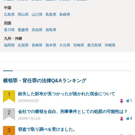
中国
広島県
岡山県
山口県
鳥取県
島根県
四国
香川県
愛媛県
高知県
徳島県
九州・沖縄
福岡県
佐賀県
長崎県
熊本県
大分県
宮崎県
鹿児島県
沖縄県
横領罪・背任罪の法律Q&Aランキング
1
紛失した財布が見つかったが抜かれた現金について
1
2026年8月2日
2
会社での横領を自白、刑事事件としての処罰の可能性は？
4
2026年7月11日
3
窃盗で取り調べを受けました。