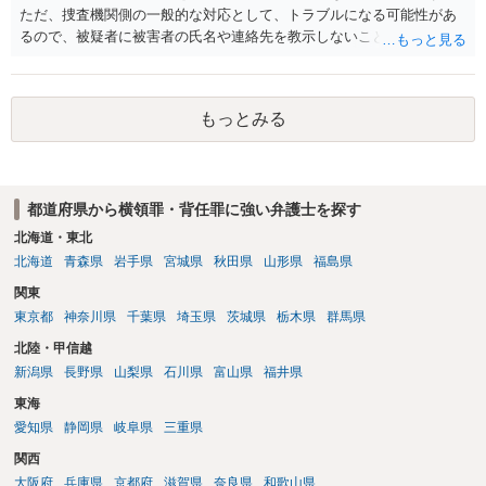
ただ、捜査機関側の一般的な対応として、トラブルになる可能性があ
るので、被疑者に被害者の氏名や連絡先を教示しないことがあり得ま
す。 その場合、相談者さんが強いて和解や示談の成立を希求されるの
でしたら、弁護士に依頼される必要が生じます。 なお、捜査機関の言
う「横領罪」は、相談の背景に記載されている事情から占有離脱物横
もっとみる
領罪を指すと思われます。 上記、ご参考ください。
都道府県から横領罪・背任罪に強い弁護士を探す
北海道・東北
北海道
青森県
岩手県
宮城県
秋田県
山形県
福島県
関東
東京都
神奈川県
千葉県
埼玉県
茨城県
栃木県
群馬県
北陸・甲信越
新潟県
長野県
山梨県
石川県
富山県
福井県
東海
愛知県
静岡県
岐阜県
三重県
関西
大阪府
兵庫県
京都府
滋賀県
奈良県
和歌山県