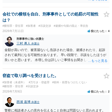
そのため質問２は行く前に弁護士に相談した方が良いかと思います。
質問３は弁護士と相談して弁護士にして貰うと良いかと思います。弁
護士費用はケースバイケースですが着手金としては33万円以上が相場
会社での横領を自白、刑事事件としての処罰の可能性
かと思います。ご参考にしてください。
は？
#横領罪・背任罪
#加害者
#示談交渉
#逮捕や勾留の阻止・準抗告
2026年7月11日
役にたった
4
刑事事件に強い弁護士
三村 勇人
弁護士
金額が高いので、被害届ないし告訴された場合、逮捕されたり、起訴
されて裁判になる可能性があります。 早い段階で、示談をしたほうが
良いかと思います。 水増し分は詳しいご事情をお聞きしなければお答
えできません。
窃盗で取り調べを受けました。
#加害者（未成年）
#万引き・窃盗罪
#前科・前歴をつけたくない
#横領罪・背任罪
#示談交渉
2026年7月9日
役にたった
2
西浦 嘉博
弁護士
警察に相談者さんの意向を伝えること自体は問題ないと思われます。