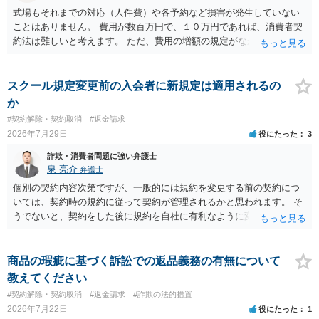
式場もそれまでの対応（人件費）や各予約など損害が発生していない
ことはありません。 費用が数百万円で、１０万円であれば、消費者契
約法は難しいと考えます。 ただ、費用の増額の規定がなかったのに増
額するのは契約違反ですので、増額に応じずに契約を維持すればよい
ということになり、解約するのは理由がないことになります。
スクール規定変更前の入会者に新規定は適用されるの
か
#契約解除・契約取消
#返金請求
2026年7月29日
役にたった
3
詐欺・消費者問題に強い弁護士
泉 亮介
弁護士
個別の契約内容次第ですが、一般的には規約を変更する前の契約につ
いては、契約時の規約に従って契約が管理されるかと思われます。 そ
うでないと、契約をした後に規約を自社に有利なように変更し、それ
を従前の顧客にも適用するということが認められてしまい不合理とな
る場合があるかと思われます。
商品の瑕疵に基づく訴訟での返品義務の有無について
教えてください
#契約解除・契約取消
#返金請求
#詐欺の法的措置
2026年7月22日
役にたった
1