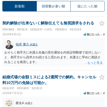
新着順
回答数が多い順
役にたった順
契約解除が出来ないく解除伝えても無視請求をされる
#契約解除・契約取消
#高額請求への対応
#悪徳商法
#架空請求
2026年8月2日
役にたった
2
稲井 要介
弁護士
おそらく相手方に弁護士名義の受任通知を内容証明郵便で送付しない
と、相手方から請求され続けると思われます。弁護士に早めに相談さ
れることを推奨します。
結婚式場の金額ミスによる2週間での解約。キャンセル
料10万円の免除は可能か。
#返金請求
#契約解除・契約取消
2026年7月31日
役にたった
2
匿名A
弁護士