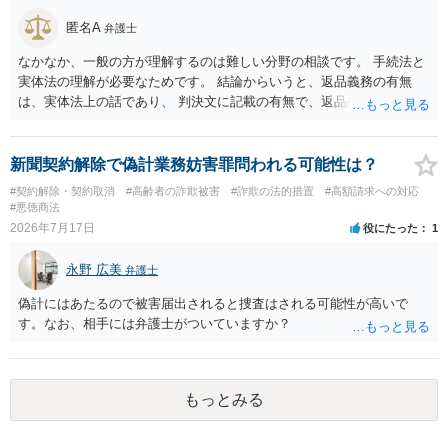
匿名A
弁護士
なかなか、一般の方が理解するのは難しい分野の相談です。 手続法と
実体法の理解が必要なためです。 結論からいうと、返品義務の有無
は、実体法上の話であり、 判決文に記載の有無で、返品義務の有無が
左右されることはありません。 ただし、「原告は被告に対し商品を返
品せよ」と判決文に書かれていなくても、 全額支払い判決の前提とし
て、契約不適合責任を理由に契約を解除してれば、 原状回復義務とし
新聞契約解除で偽計業務妨害罪問われる可能性は？
て、相談者さんは、商品の返品義務を負うことになります。 ただし、
#契約解除・契約取消
#高齢者の詐欺被害
#詐欺の法的措置
#高額請求への対応
訴訟上何等かの形で、返品義務の有無が争われ争点化していたが、 結
#悪徳商法
論として、返品義務が存在しないというような判断が判決理由中で下
2026年7月17日
役にたった
1
されていれば、 相手は返品請求を再度主張できない可能性はあります
（信義則による主張制限）。
永野 広美
弁護士
偽計にはあたるので被害届出されると捜査はされる可能性が高いで
す。なお、相手には弁護士がついていますか？
もっとみる