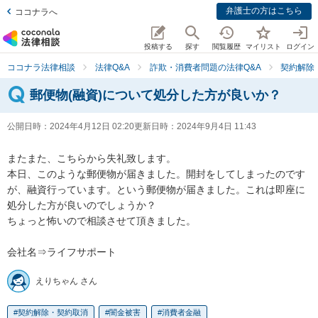
弁護士の方はこちら
ココナラへ
投稿する
探す
閲覧履歴
マイリスト
ログイン
ココナラ法律相談
法律Q&A
詐欺・消費者問題の法律Q&A
契約解除
郵便物(融資)について処分した方が良いか？
公開日時：
2024年4月12日 02:20
更新日時：
2024年9月4日 11:43
またまた、こちらから失礼致します。

本日、このような郵便物が届きました。開封をしてしまったのです
が、融資行っています。という郵便物が届きました。これは即座に
処分した方が良いのでしょうか？

ちょっと怖いので相談させて頂きました。

会社名⇒ライフサポート
えりちゃん さん
契約解除・契約取消
闇金被害
消費者金融