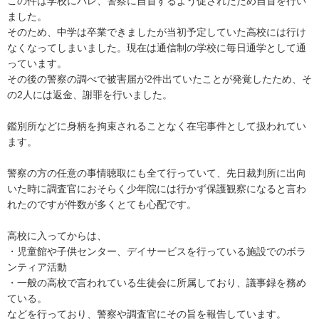
この件は学校にバレ、警察に自首するよう促されたため自首を行い
ました。

そのため、中学は卒業できましたが当初予定していた高校には行け
なくなってしまいました。現在は通信制の学校に毎日通学として通
っています。

その後の警察の調べで被害届が2件出ていたことが発覚したため、そ
の2人には返金、謝罪を行いました。

鑑別所などに身柄を拘束されることなく在宅事件として扱われてい
ます。

警察の方の任意の事情聴取にも全て行っていて、先日裁判所に出向
いた時に調査官におそらく少年院には行かず保護観察になると言わ
れたのですが件数が多くとても心配です。

高校に入ってからは、

・児童館や子供センター、デイサービスを行っている施設でのボラ
ンティア活動

・一般の高校で言われている生徒会に所属しており、議事録を務め
ている。

などを行っており、警察や調査官にその旨を報告しています。
