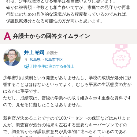
れば、少年院送致となる確率は相当低いように思います。

確かに被害額・件数とも相当多いですが、家庭での見守りや再非
行防止のための具体的な環境がある程度整っているのであれば、
保護観察処分となる可能性の方が高いと思います。
弁護士からの回答タイムライン
井上 祐司
弁護士
広島県
>
広島市中区
刑事事件に注力する弁護士
少年審判は減刑という発想がありませんし、学校の成績が処分に影
響することはほぼないといってよく、むしろ平素の生活態度の方が
はるかに重要です。

ただし、成績表は、普段の学業への取り組みを示す重要な資料です
ので、見せるに越したことはありません。

裁判官が決めることですので100パーセントの保証などはありませ
んが、調査官が処分の結果を左右する重要なキーパーソンですの
で、調査官から保護観察意見が具体的に述べられているのであれ