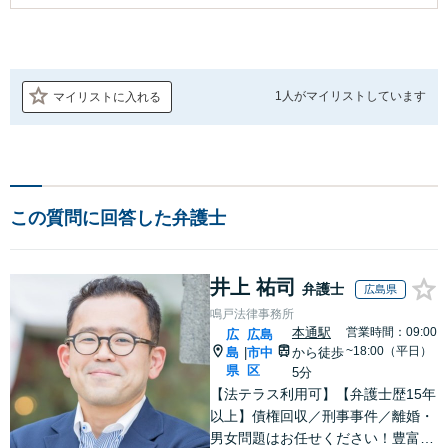
1人が
マイリストしています
マイリストに入れる
この質問に回答した弁護士
井上 祐司
弁護士
広島県
鳴戸法律事務所
本通駅
営業時間：09:00
広
広島
~18:00（平日）
島
市中
から徒歩
|
県
区
5分
【法テラス利用可】【弁護士歴15年
以上】債権回収／刑事事件／離婚・
男女問題はお任せください！豊富な