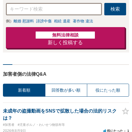
をご説明し、より
検索
良い解決を目指し
ます。
例）
離婚 慰謝料
誹謗中傷
相続 遺産
著作物 違法
無料法律相談
新しく投稿する
加害者側の法律Q&A
新着順
回答数が多い順
役にたった順
未成年の盗撮動画をSNSで拡散した場合の法的リスク
は？
#加害者
#児童ポルノ・わいせつ物頒布等
2026年8月9日
役にたった
1