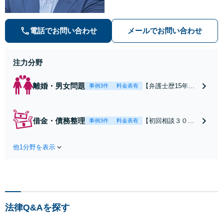
解決実績と弁護士経験を活かした、
的確でスムーズな対応が持ち味です
【子連れ相談】【完全個室相談】
電話でお問い合わせ
メールでお問い合わせ
【休日・夜間対応可】【本通駅5
分】
注力分野
離婚・男女問題
【弁護士歴15年以
事例3件
料金表有
上】不倫問題や慰
謝料減額の解決実
績多数あり！持ち
借金・債務整理
【初回相談３０分
事例3件
料金表有
家や住宅ローンを
まで無料】【本通
含む財産分与、熟
り電停近く】個
年離婚もご相談く
他1分野を表示
人・法人を問わ
ださい【休日・夜
ず、借金のお悩み
間対応可】離婚後
はまずご相談くだ
の生活を見据えた
さい。自己破産・
アドバイスやサポ
任意整理・個人再
ートも【完全個
生・各種ガイドラ
室】【子連れ相談
法律Q&Aを探す
インに基づく債務
可】【本通駅5分】
整理手続等の流れ