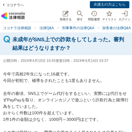
弁護士の方はこちら
ココナラへ
投稿する
探す
閲覧履歴
マイリスト
ログイン
ココナラ法律相談
法律Q&A
刑事事件の法律Q&A
加害者の法律Q&A
未成年がSNS上での詐欺をしてしまった。審判
結果はどうなりますか？
公開日時：
2024年4月10日 10:45
更新日時：
2024年4月14日 03:37
今年で高校2年生になった16歳です。

今回が初犯で、補導をされたことも1度もありません。

去年の春頃、SNS上でゲーム代行をするといい、実際には代行をせ
ずPayPayを取り、オンラインカジノで遊ぶという詐欺行為と賭博行
為をしていました。

おそらく件数は100件を超えています。

1件1件の金額は少なく、1000円～3000円ほどです。
