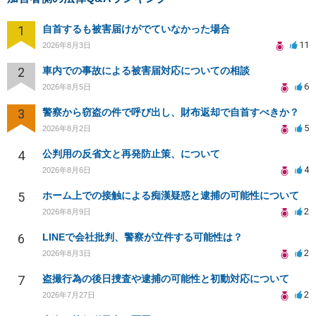
1
自首するも被害届けがでていなかった場合
11
2026年8月3日
2
車内での事故による被害届対応についての相談
6
2026年8月5日
3
警察から窃盗の件で呼び出し、財布返却で自首すべきか？
5
2026年8月2日
4
公判用の反省文と再発防止策、について
4
2026年8月6日
5
ホーム上での接触による痴漢疑惑と逮捕の可能性について
2
2026年8月9日
6
LINEで会社批判、警察が立件する可能性は？
2
2026年8月3日
7
盗撮行為の後日捜査や逮捕の可能性と初動対応について
2
2026年7月27日