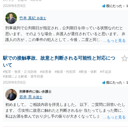
有していて警察に把握されていれば別ですが，そのような方は，この
2026年8月9日
役にたった
1
ような場所に質問を掲げてくることはありません。心配・不安になる
ことはよくわかるのですが，心配・不安を感じている方は，警察に把
竹本 真紀
弁護士
握されていることがありませんので，犯人性が特定されることはあり
ません。したがって，自分が犯人であるとされることはないのです。
刑事裁判で公判期日が指定され，公判期日を待っている状態なのだと
ですから，相談者の場合は，大丈夫です。安心してください。それで
思います。 そのような場合，弁護人が選任されていると思います。 弁
は，①～③に答えます。 ①について 腕の動き，女性への向かい方をみ
護人の方が，この事件の犯人として，今後，二度と同じような犯罪を
れば，酔っていて偶然の出来事か，意図的に偶然を装うように触った
することがないようにするために，どのようなことを日記に書くとよ
のかは，わかります。触る瞬間ではなくて，触るまでの状況の方が重
いかアドバイスしてくれると思います。そして，書いた内容は，被告
要です。酔っていてふらついていたのであれば，そのときだけふらつ
人質問などで活用されることになると思います。 裁判のためだけに記
駅での接触事故、故意と判断される可能性と対応につ
いているわけではありません。腕の振り方も，そのときだけ偶然大き
録するわけではないかもしれませんが，「裁判において証拠として利
いて
くなるわけではありません。ですから，本件では，意図的だと疑われ
用できる可能性があれば」と考えているのであれば，本件について証
#冤罪・無実・正当防衛
#加害者
#痴漢・性犯罪
#釈放・保釈
#不起訴
ることはないと思います。その雰囲気は，当たってしまった女性にも
拠も見て内容を把握している，弁護人の方と相談して書く内容を打ち
#逮捕による解雇・退学回避
伝わっていたのでしょう。ですから大丈夫です。なお，故意は，主観
合わせて進めるのが，裁判の観点では一番効果的だと思います。 適応
2026年8月8日
役にたった
1
面の話なので，防犯カメラの映像で決められることはありません。本
障害で窃盗罪ということであれば，責任能力に影響する話ではなく情
人の話（故意を否認する話）が実際の状況と矛盾しないかだけの話で
刑事事件に強い弁護士
状に関しての話になると思いますので，弁護人の方と相談してみまし
す。 ②について 犯人性が特定できませんから，逮捕や呼出の可能性は
若井 亮
弁護士
ょう。
ないと思います。 ③について ②がないので，③はそもそもないことが
初めまして。 ご相談内容を拝見しました。 以下、ご質問に回答いたし
前提なので，期間も考えなくて大丈夫です。 というわけで，本件は大
ます。 ①女性に故意に触れたと判断されるか 当たってしまった際に、
丈夫ですから，今後，同じような不安に襲われることがないように気
私はお酒を飲んでおり少し手の振りが大きくなってしまっていたこと
をつけてくださいね。それが一番大事です。
も事実です。それが仮に、私が気がついていない防犯カメラに写って
いた場合、故意だと判定されやすいのでしょうか？ お伺いする限り、