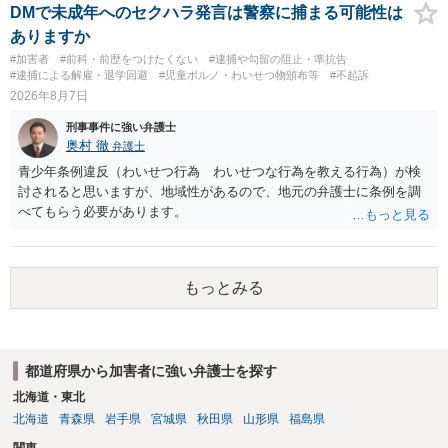
故意があると判断されることは無いかと思います。 ②逮捕、呼び出し
DMで未成年へのセクハラ発言は警察に捕まる可能性は
の可能性 この行為により、痴漢やその他の犯罪を犯したとして、逮
ありますか
捕、呼び出しされる可能性はどれほどでしょうか？ 誤って当たってし
#加害者
#前科・前歴をつけたくない
#逮捕や勾留の阻止・準抗告
まっただけであり、さらにその場で女性等のアクションが無かったこ
#逮捕による解雇・退学回避
#児童ポルノ・わいせつ物頒布等
#不起訴
とからすると、この後に呼び出される可能性は極めて低いと思いま
2026年8月7日
す。 ③逮捕呼び出しまでの期間 大体どれほどの期間逮捕呼び出しの可
刑事事件に強い弁護士
能性があると考えれば良いのでしょうか？ 逮捕や呼び出しの可能性は
奥村 徹
弁護士
極めて低いと思います。 連絡が来ることはないでしょう。
青少年条例違反（わいせつ行為 わいせつな行為を教える行為）が検
討されると思いますが、地域性があるので、地元の弁護士に条例を調
べてもらう必要があります。
もっとみる
都道府県から加害者に強い弁護士を探す
北海道・東北
北海道
青森県
岩手県
宮城県
秋田県
山形県
福島県