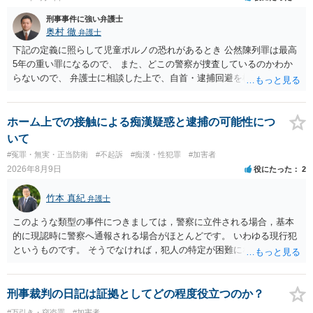
刑事事件に強い弁護士
奥村 徹
弁護士
下記の定義に照らして児童ポルノの恐れがあるとき 公然陳列罪は最高
5年の重い罪になるので、 また、どこの警察が捜査しているのかわか
らないので、 弁護士に相談した上で、自首・逮捕回避を検討して下さ
い 三 衣服の全部又は一部を着けない児童の姿態であって、殊更に児
童の性的な部位（性器等若しくはその周辺部、臀でん部又は胸部をい
う。）が露出され又は強調されているものであり、かつ、性欲を興奮
ホーム上での接触による痴漢疑惑と逮捕の可能性につ
させ又は刺激するもの
いて
#冤罪・無実・正当防衛
#不起訴
#痴漢・性犯罪
#加害者
2026年8月9日
役にたった
2
竹本 真紀
弁護士
このような類型の事件につきましては，警察に立件される場合，基本
的に現認時に警察へ通報される場合がほとんどです。 いわゆる現行犯
というものです。 そうでなければ，犯人の特定が困難になってしまい
ます。 触ったかもしれないという方について，行為の判断がされる
（事件性）とともに，誰の行為かの判断がされる（犯人性）が必要な
のですが，現認時に警察が臨場できる場合以外は，基本的に犯人性を
刑事裁判の日記は証拠としてどの程度役立つのか？
特定することができません。もちろん，常習性が顕著で，既に前科を
#万引き・窃盗罪
#加害者