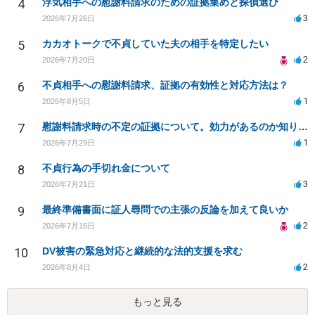
4
浮気相手への慰謝料請求のための証拠集めと探偵選び
3
2026年7月26日
5
カカオトークで不貞していた夫の相手を特定したい
2
2026年7月20日
6
不貞相手への慰謝料請求、証拠の有効性と対応方法は？
1
2026年8月5日
7
慰謝料請求時の不定の証拠について。効力があるのか知りたい。
1
2026年7月29日
8
不貞行為の手切れ金について
3
2026年7月21日
9
最終準備書面に証人尋問での主張の反論を加えて良いか
2
2026年7月15日
10
DV被害の緊急対応と継続的な法的支援を求む
2
2026年8月4日
もっと見る