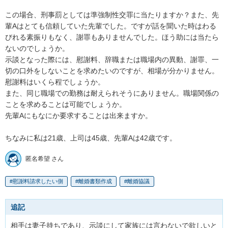
この場合、刑事罰としては準強制性交罪に当たりますか？また、先
輩Aはとても信頼していた先輩でした。ですが話を聞いた時はわる
びれる素振りもなく、謝罪もありませんでした。ほう助には当たら
ないのでしょうか。

示談となった際には、慰謝料、辞職または職場内の異動、謝罪、一
切の口外をしないことを求めたいのですが、相場が分かりません。

慰謝料はいくら程でしょうか。

また、同じ職場での勤務は耐えられそうにありません。職場関係の
ことを求めることは可能でしょうか。

先輩Aにもなにか要求することは出来ますか。

ちなみに私は21歳、上司は45歳、先輩Aは42歳です。
匿名希望 さん
慰謝料請求したい側
離婚書類作成
離婚協議
追記
相手は妻子持ちであり、示談にして家族には言わないで欲しいと