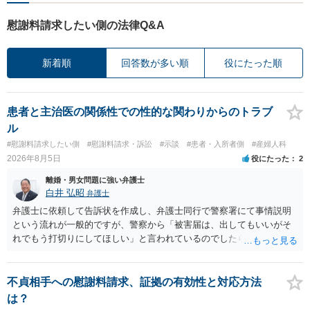
慰謝料請求したい側の法律Q&A
新着順
回答数が多い順
役にたった順
患者と主治医の関係性での性的な関わりからのトラブ
ル
#慰謝料請求したい側
#慰謝料請求・訴訟
#示談
#患者・入所者側
#産婦人科
2026年8月5日
役にたった
2
離婚・男女問題に強い弁護士
白井 弘昭
弁護士
弁護士に依頼して告訴状を作成し、弁護士同行で警察署にて事情説明
という流れが一般的ですが、警察から「被害届は、出してもいいがそ
れでもう打切りにしてほしい」と言われているのでしたら、あまり結
論は変わらないかもしれないですね。 所轄の警察を飛び越えて、直接
検察庁に訴えるのもありかもしれないですが、実際に捜査をするの
は、結局所轄だと思われますので、やはり結論は変わらないかもしれ
不貞相手への慰謝料請求、証拠の有効性と対応方法
ないです。 一度、最寄りの「刑事に強い」とうたっている弁護士に相
は？
談してみてはいかがでしょうか。 以上、ご参考まで。