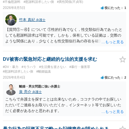
#不倫慰謝料
#慰謝料請求したい側
#異性関係(不貞等)
2026年8月5日
役にたった
1
竹本 真紀
弁護士
【質問①～④】について ①性的行為でなく，性交類似行為であったと
しても慰謝料請求は可能です。しかも，保有している証拠は，交際の
ような関係にあり，少なくとも性交類似行為の存在を確実に証明でき
るものです（裏を返せば，証拠で認められる範囲でしか認めていない
ことを窺わせるものです。）。ですから，慰謝料請求を進めることで
よいと思います。 ただ．慰謝料額については，婚姻破綻に至っていな
DV被害の緊急対応と継続的な法的支援を求む
いとして，この点を考慮されることになるかもしれません。 ②夫との
#DV・暴力
#モラハラ
#生活費を渡さない
#暴行・傷害罪
今後のことを考えて書いてもらうか否かを検討するのがよいと思いま
#慰謝料請求したい側
#離婚協議
す。今ある証拠以上のことを証明（証明力を強めることも含む）でき
2026年8月4日
役にたった
2
るのであれば，前向きに検討を進めるという考え方でもよいでしょ
離婚・男女問題に強い弁護士
う。慰謝料請求としては証拠として使えることが前提であり，その価
泉 亮介
弁護士
値と夫との関係との均衡のように思います。 ③行政書士に委任をして
いるのであれば，どのような内容の委任なのか不明ですが，その行政
こちらで弁護士を探すことは出来ないため，ココナラの中でお探しい
書士との協議になると思います。請求するか，訴訟にするか，その点
ただいてご連絡をお取りいただくか，インターネット等でお探しいた
の見極めや，相手方は性交類似行為は認めているのか，それさえも否
だく必要があるかと思われます。
定しているのかによって，考え方・進め方は変わってくると思いま
す。 ④性交類似行為を認めているにもかかわらず支払を拒否するので
あれば，本人（行政書士でも同じだと思います。）への対応ではあま
暴力行為の証拠不足で酔った記憶喪失が認められる