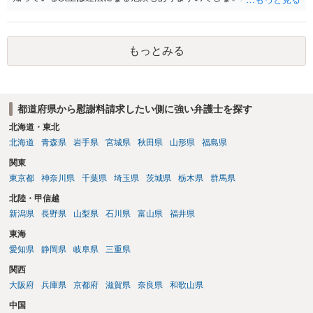
す。質問３は可能かと思います。質問４は悪意の遺棄などに該当する
かと思います。有責配偶者ですので相手方からの離婚は拒否しても仮
に訴訟されても法的に成立しません。質問５は認知すると養育費支払
もっとみる
い、相続権が発生します。合意があれば法的に可能ですが法律で強制
することはできません。質問６は可能です。質問７は不貞行為の写真
データ（ハメ撮り）、第三者撮影の腕組み写真、夫の自白録音まであ
るのであれば十分かと思います。ご参考にしてください。
都道府県から慰謝料請求したい側に強い弁護士を探す
北海道・東北
北海道
青森県
岩手県
宮城県
秋田県
山形県
福島県
関東
東京都
神奈川県
千葉県
埼玉県
茨城県
栃木県
群馬県
北陸・甲信越
新潟県
長野県
山梨県
石川県
富山県
福井県
東海
愛知県
静岡県
岐阜県
三重県
関西
大阪府
兵庫県
京都府
滋賀県
奈良県
和歌山県
中国