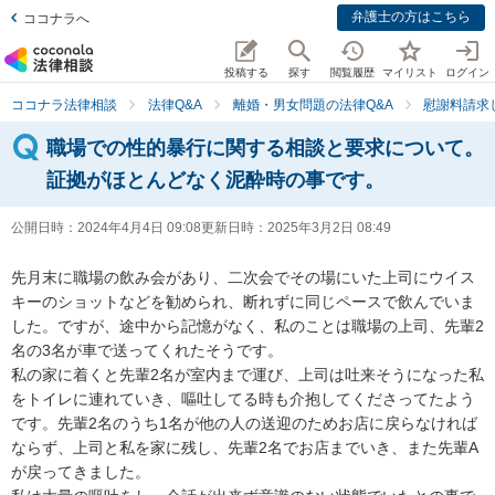
弁護士の方はこちら
ココナラへ
投稿する
探す
閲覧履歴
マイリスト
ログイン
ココナラ法律相談
法律Q&A
離婚・男女問題の法律Q&A
慰謝料請求
職場での性的暴行に関する相談と要求について。
証拠がほとんどなく泥酔時の事です。
公開日時：
2024年4月4日 09:08
更新日時：
2025年3月2日 08:49
先月末に職場の飲み会があり、二次会でその場にいた上司にウイス
キーのショットなどを勧められ、断れずに同じペースで飲んでいま
した。ですが、途中から記憶がなく、私のことは職場の上司、先輩2
名の3名が車で送ってくれたそうです。

私の家に着くと先輩2名が室内まで運び、上司は吐来そうになった私
をトイレに連れていき、嘔吐してる時も介抱してくださってたよう
です。先輩2名のうち1名が他の人の送迎のためお店に戻らなければ
ならず、上司と私を家に残し、先輩2名でお店までいき、また先輩A
が戻ってきました。
