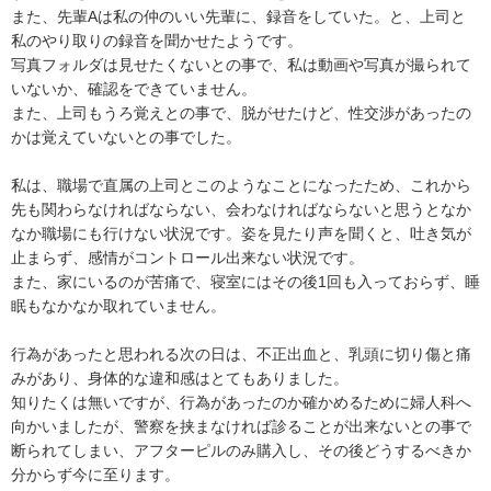
また、先輩Aは私の仲のいい先輩に、録音をしていた。と、上司と
私のやり取りの録音を聞かせたようです。

写真フォルダは見せたくないとの事で、私は動画や写真が撮られて
いないか、確認をできていません。

また、上司もうろ覚えとの事で、脱がせたけど、性交渉があったの
かは覚えていないとの事でした。

私は、職場で直属の上司とこのようなことになったため、これから
先も関わらなければならない、会わなければならないと思うとなか
なか職場にも行けない状況です。姿を見たり声を聞くと、吐き気が
止まらず、感情がコントロール出来ない状況です。

また、家にいるのが苦痛で、寝室にはその後1回も入っておらず、睡
眠もなかなか取れていません。

行為があったと思われる次の日は、不正出血と、乳頭に切り傷と痛
みがあり、身体的な違和感はとてもありました。

知りたくは無いですが、行為があったのか確かめるために婦人科へ
向かいましたが、警察を挟まなければ診ることが出来ないとの事で
断られてしまい、アフターピルのみ購入し、その後どうするべきか
分からず今に至ります。
