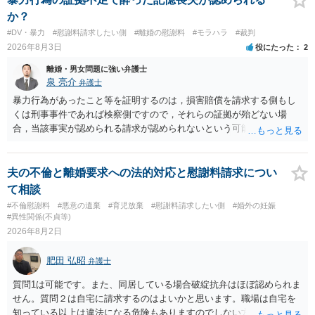
り変わらないように思います。減額で折り合えるなら本人様の交渉で
か？
もよいように思いますが，ゼロかどうかの観点であれば，訴訟に進む
#DV・暴力
#慰謝料請求したい側
#離婚の慰謝料
#モラハラ
#裁判
しかなくなるようにも思います。そうしますと，お近くの弁護士に相
2026年8月3日
役にたった
2
談して進めることを検討した方がよいようにも思います。
離婚・男女問題に強い弁護士
泉 亮介
弁護士
暴力行為があったこと等を証明するのは，損害賠償を請求する側もし
くは刑事事件であれば検察側ですので，それらの証拠が殆どない場
合，当該事実が認められる請求が認められないという可能性はあるで
しょう。
夫の不倫と離婚要求への法的対応と慰謝料請求につい
て相談
#不倫慰謝料
#悪意の遺棄
#育児放棄
#慰謝料請求したい側
#婚外の妊娠
#異性関係(不貞等)
2026年8月2日
肥田 弘昭
弁護士
質問1は可能です。また、同居している場合破綻抗弁はほぼ認められま
せん。質問２は自宅に請求するのはよいかと思います。職場は自宅を
知っている以上は違法になる危険もありますのでしない方が良いで