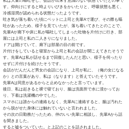
私は大量の嘔吐をし、会話が出来ず意識のない状態でいたとの事で
す。仰向けにすると時よりいびきをかいたりと、呼吸状態も悪く、
冷感湿潤が認められる状態だったようです。

吐き気が落ち着いた頃にベットに上司と先輩Aで運び、その際も嘔
吐があったため、様子を見ていたが、落ち着いてきたとのことで、
先輩Aが廊下や床に私が嘔吐してしまった吐物を片付けに行き、部
屋には上司と私の二人きりになりました。

ドアは開けていて、廊下は部屋の目の前です。

片付けをしていると寝室から上司と私の会話が聞こえてきたそうで
す。先輩Aは私が話せるまで回復したんだと思い、様子を伺ったり
せずに片付けを続けたそうです。

会話がだんだんど男女の会話になり、上司が私に、（俺の女になる
か）との言葉があり、私は（なります）と答えていたそうです。

先輩Aは同意があるからと止めなかったと言っています。

後日、私は起きると裸で寝ており、服は洗面所で水に浸かってお
り、下着は洗濯機の中でした。

スマホには誰からの連絡もなく、先輩Aに連絡すると、服は汚れた
から脱がせた身体には触れていないと言われました。

その次の日勤務だったため、仲のいい先輩に相談し、先輩Aから話
を聞きました。

すると嘘をついていた。と上記のことを話されました。
