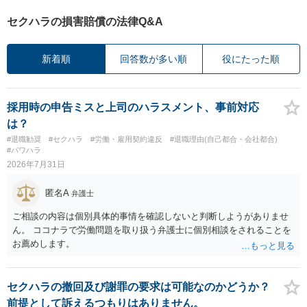
セクハラの損害賠償の法律Q&A
新着順
回答数が多い順
役にたった順
採用時の申告ミスと上司のハラスメント、事前対応
は？
#退職勧奨
#セクハラ
#労働・雇用契約違反
#退職理由(自己都合・会社都合)
#パワハラ
2026年7月31日
匿名A
弁護士
ご相談の内容は個別具体的事情を確認しないと判断しようがありませ
ん。 ココナラで労働問題を取り扱う弁護士に個別相談をされることを
お薦めします。
セクハラの撤回及び謝罪の要求は可能なのかどうか？
前提として訴えるつもりはありません。