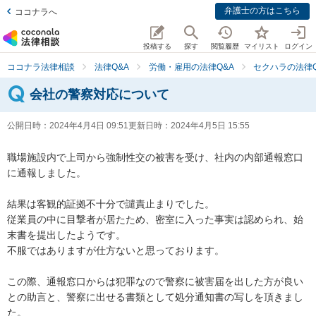
弁護士の方はこちら
ココナラへ
投稿する
探す
閲覧履歴
マイリスト
ログイン
ココナラ法律相談
法律Q&A
労働・雇用の法律Q&A
セクハラの法律Q
会社の警察対応について
公開日時：
2024年4月4日 09:51
更新日時：
2024年4月5日 15:55
職場施設内で上司から強制性交の被害を受け、社内の内部通報窓口
に通報しました。

結果は客観的証拠不十分で譴責止まりでした。

従業員の中に目撃者が居たため、密室に入った事実は認められ、始
末書を提出したようです。

不服ではありますが仕方ないと思っております。

この際、通報窓口からは犯罪なので警察に被害届を出した方が良い
との助言と、警察に出せる書類として処分通知書の写しを頂きまし
た。
