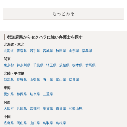
すが、まずは、資料一式をご持参いただき最寄りの法律事務所にご相
談するか、労働基準監督署に相談する等の対応をしていただくことが
望ましいと考えます。
もっとみる
都道府県からセクハラに強い弁護士を探す
北海道・東北
北海道
青森県
岩手県
宮城県
秋田県
山形県
福島県
関東
東京都
神奈川県
千葉県
埼玉県
茨城県
栃木県
群馬県
北陸・甲信越
新潟県
長野県
山梨県
石川県
富山県
福井県
東海
愛知県
静岡県
岐阜県
三重県
関西
大阪府
兵庫県
京都府
滋賀県
奈良県
和歌山県
中国
広島県
岡山県
山口県
鳥取県
島根県