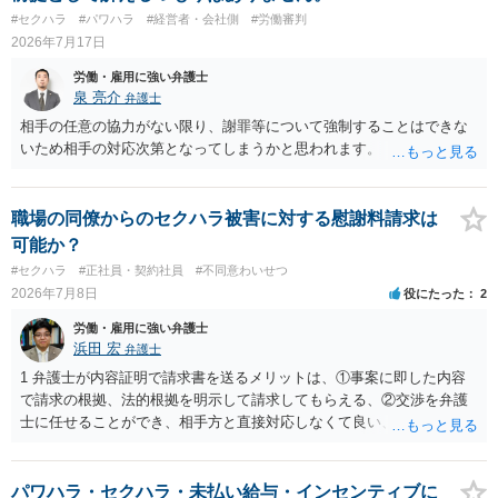
#セクハラ
#パワハラ
#経営者・会社側
#労働審判
2026年7月17日
労働・雇用に強い弁護士
泉 亮介
弁護士
相手の任意の協力がない限り、謝罪等について強制することはできな
いため相手の対応次第となってしまうかと思われます。
職場の同僚からのセクハラ被害に対する慰謝料請求は
可能か？
#セクハラ
#正社員・契約社員
#不同意わいせつ
2026年7月8日
役にたった
2
労働・雇用に強い弁護士
浜田 宏
弁護士
1 弁護士が内容証明で請求書を送るメリットは、①事案に即した内容
で請求の根拠、法的根拠を明示して請求してもらえる、②交渉を弁護
士に任せることができ、相手方と直接対応しなくて良い、というとこ
ろでしょうか。 デメリットは、費用がかかる点でしょう。 また、
請求は可能ですが、相手が任意に払うかどうかは分かりません。 ２
民事訴訟に証拠の制限はありませんが、秘密録音はプライバシー保護
パワハラ・セクハラ・未払い給与・インセンティブに