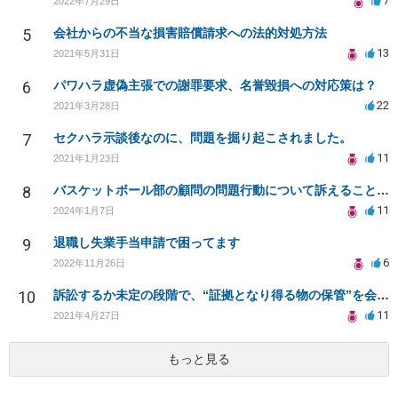
7
2022年7月29日
5
会社からの不当な損害賠償請求への法的対処方法
13
2021年5月31日
6
パワハラ虚偽主張での謝罪要求、名誉毀損への対応策は？
22
2021年3月28日
7
セクハラ示談後なのに、問題を掘り起こされました。
11
2021年1月23日
8
バスケットボール部の顧問の問題行動について訴えることは可能でしょうか？
11
2024年1月7日
9
退職し失業手当申請で困ってます
6
2022年11月26日
10
訴訟するか未定の段階で、“証拠となり得る物の保管”を会社に応じてもらえる方法は在りますか?
11
2021年4月27日
もっと見る