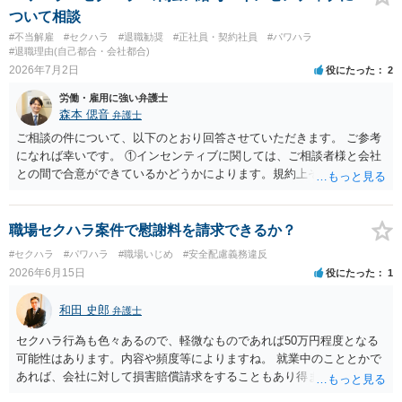
の観点から、裁判の証拠にする場合には注意が必要です(証拠排除され
ついて相談
る場合があります。)。 ３ 会社がどういう証拠に基づいて、誰が判断
#不当解雇
#セクハラ
#退職勧奨
#正社員・契約社員
#パワハラ
したかわかりませんが、会社がセクハラ認定しなかったからといっ
#退職理由(自己都合・会社都合)
て、裁判所も認定しないとは限りません。具体的な証拠とそれで認定
2026年7月2日
役にたった
2
できる事実次第です。 ４ SNS等で誹謗中傷したり、噂話を流したり
労働・雇用に強い弁護士
しないようにして下さい。そういう報復的なことをしなければ名誉毀
森本 偲音
弁護士
損にはなりません。反訴は貴女が加害行為をしなければ、通常は起こ
されません。 ５ 裁判をして、和解すれば和解金が入ります。 勝訴
ご相談の件について、以下のとおり回答させていただきます。 ご参考
判決を得て確定すれば、判決認容額を払ってもらいます。任意に支払
になれば幸いです。 ①インセンティブに関しては、ご相談者様と会社
わない場合には、給与や預貯金、不動産などの財産を差押えます。
との間で合意ができているかどうかによります。規約上そのような合
敗訴した場合、何も得られません。 ６ 弁護士費用は請求額や事件の
意が確認できれば請求できる可能性はあると考えます。 なお、合意
難易度によって変わります。また、現在は弁護士報酬は自由化されて
は口頭でも成立しますが、裁判等で争点となった場合には録音等の証
いますので、依頼する弁護士によっても費用は変わってきます。
拠がない限り立証が困難となり、請求が認められない可能性がござい
職場セクハラ案件で慰謝料を請求できるか？
ます。 ②未払給与に関しては労務を提供しているのにもかかわらず支
#セクハラ
#パワハラ
#職場いじめ
#安全配慮義務違反
払われていない場合は、契約違反となりますので請求可能かと存じま
2026年6月15日
役にたった
1
す。 ③休日・時間外労働については、休日・時間外労働があったこと
を示す証拠があるかまずは確認する必要があるかと存じます。 ④パワ
和田 史郎
弁護士
ハラ・セクハラに関しては、具体的な言動の内容によって判断が分か
れますので、録音データやLINEでのやり取り等を確認する必要がある
セクハラ行為も色々あるので、軽微なものであれば50万円程度となる
かと存じます。 ⑤退職勧奨については退職する意思がないのであれば
可能性はあります。内容や頻度等によりますね。 就業中のこととかで
きっぱりと断ればよく、解雇については不当な解雇である場合には解
あれば、会社に対して損害賠償請求をすることもあり得ます。
雇無効を争うなどの対応が考えられます。 回答としては以上になりま