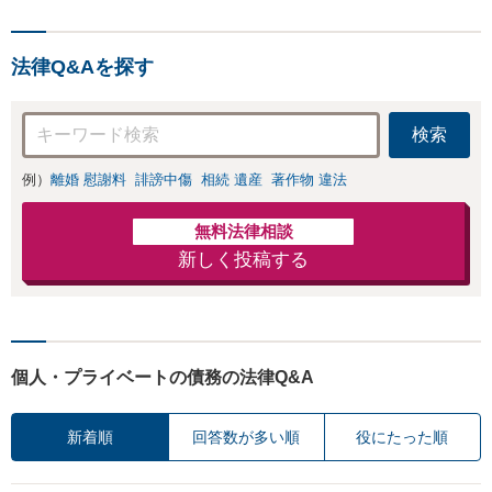
よる借金も、相談
すので、お気軽に
者さまのご要望を
ご相談ください
踏まえ、解決策を
【初回相談３０分
法律Q&Aを探す
提示します【破産
無料】【電話相談
管財人就任経験
可】
有】【初回相談30
検索
分無料】
例）
離婚 慰謝料
誹謗中傷
相続 遺産
著作物 違法
無料法律相談
新しく投稿する
個人・プライベートの債務の法律Q&A
新着順
回答数が多い順
役にたった順