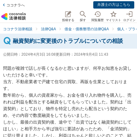
弁護士の方はこちら
ココナラへ
投稿する
探す
閲覧履歴
マイリスト
ログイン
ココナラ法律相談
法律Q&A
借金・債務整理の法律Q&A
個人・プラ
融資契約に変更後のトラブルについての相談
公開日時：
2024年4月3日 16:08
更新日時：
2024年9月4日 11:43
問題が複雑で話しが長くなるかと思いますが、何卒お知恵をお貸し
いただけると幸いです。

当方、不動産業者で戸建て住宅の買取、再販を生業としておりま
す。

数年前から、個人の資産家から、お金を借り入れ物件を購入し、売
れれば利益を配当とする融資をしてもらっていました。契約は「出
資契約」としており、物件を特定し売れたら配当という契約のた
め、その内容で数度融資をしてもらいました。

しかし、最後の出資契約後、途中で「出資ではなく融資契約にして
ほしい」と相手方から半ば強引に要請があったため、「金消契約」
に切り替えました。しかし、利益はちゃんと欲しいとのことで、結