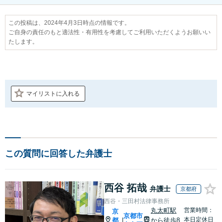
この投稿は、2024年4月3日時点の情報です。
ご自身の責任のもと適法性・有用性を考慮してご利用いただくようお願いい
たします。
マイリストに入れる
この質問に回答した弁護士
西谷 拓哉
弁護士
京都府
西谷・三田村法律事務所
丸太町駅
営業時間：
京
京都市
本日定休日
都
から徒歩8
|