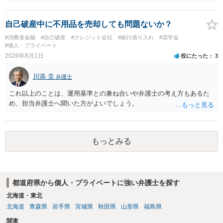
もあれ、依頼しておられる弁護士さんに直ちに具体的状況をお伝えに
なって相談し、善後策を考えることをお勧めします。
自己破産中に不用品を売却しても問題ないか？
#消費者金融
#自己破産
#クレジット会社
#銀行借り入れ
#奨学金
#個人・プライベート
2026年8月1日
役にたった
3
川添 圭
弁護士
これ以上のことは、運用基準との兼ね合いや弁護士の考え方もあるた
め、担当弁護士へ聞いた方がよいでしょう。
もっとみる
都道府県から個人・プライベートに強い弁護士を探す
北海道・東北
北海道
青森県
岩手県
宮城県
秋田県
山形県
福島県
関東