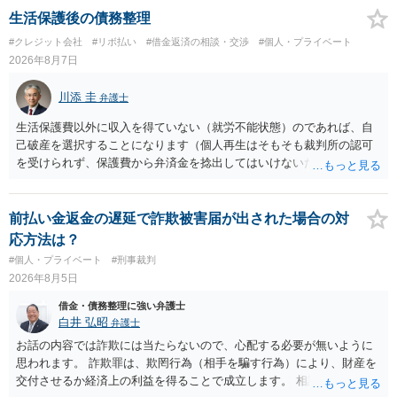
生活保護後の債務整理
#クレジット会社
#リボ払い
#借金返済の相談・交渉
#個人・プライベート
2026年8月7日
川添 圭
弁護士
生活保護費以外に収入を得ていない（就労不能状態）のであれば、自
己破産を選択することになります（個人再生はそもそも裁判所の認可
を受けられず、保護費から弁済金を捻出してはいけないため任意整理
という選択肢もありません）。法テラスの法律扶助を利用すれば弁護
士費用は法テラスが負担し、裁判所の予納金等も法テラスが援助して
くれるため、弁護士へ自己破産を任せれば解決します。
前払い金返金の遅延で詐欺被害届が出された場合の対
応方法は？
#個人・プライベート
#刑事裁判
2026年8月5日
借金・債務整理に強い弁護士
白井 弘昭
弁護士
お話の内容では詐欺には当たらないので、心配する必要が無いように
思われます。 詐欺罪は、欺罔行為（相手を騙す行為）により、財産を
交付させるか経済上の利益を得ることで成立します。 相談者さんは、