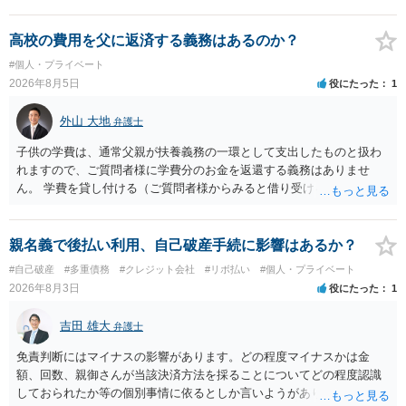
お金が返金できないというだけで、何ら相手を騙していません。 です
ので、詐欺罪の実行行為性が無く罪に問うことはできません。 おそら
く、相手が真実を話せば警察も取り合わないと思いますが、虚偽の内
高校の費用を父に返済する義務はあるのか？
容を述べた場合は、捜査はあるかもしれません。 ただし、捜査におい
#個人・プライベート
て、真実を説明すれば、「ちゃんと返しなさいよ」程度の注意で済む
2026年8月5日
役にたった
1
ことだと思われます。 また、返せるお金が無いのであれば、返せない
のは致し方ありません。真摯に分割して支払うことを相手に告げてい
外山 大地
弁護士
くのみでしょう。 以上、ご参考まで。
子供の学費は、通常父親が扶養義務の一環として支出したものと扱わ
れますので、ご質問者様に学費分のお金を返還する義務はありませ
ん。 学費を貸し付ける（ご質問者様からみると借り受ける）といった
合意がない限りは、法的に返す義務があると主張するのは難しいでし
ょう。
親名義で後払い利用、自己破産手続に影響はあるか？
#自己破産
#多重債務
#クレジット会社
#リボ払い
#個人・プライベート
2026年8月3日
役にたった
1
吉田 雄大
弁護士
免責判断にはマイナスの影響があります。どの程度マイナスかは金
額、回数、親御さんが当該決済方法を採ることについてどの程度認識
しておられたか等の個別事情に依るとしか言いようがありません。 と