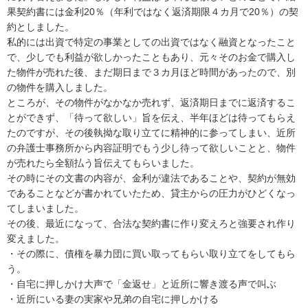
果契約書には金利20％（年利ではなく返済期限４カ月で20％）の契
約としました。

私的には出資で特定の事業としての出資ではなく融資となったこと
で、少しでも利益が欲しかったこともあり、元々そのお金で購入し
た物件が売れた後、まだ期日まで３カ月ほど時間があったので、別
の物件を購入しました。

ところが、その物件がなかなか売れず、返済期日までに返済するこ
とができず、「待って欲しい」旨を伝え、半年ほどは待ってもらえ
たのですが、その後執拗な取り立てに精神的に参ってしまい、近所
の弁護士事務所から内容証明でもう少し待って欲しいことと、物件
が売れたら全額払う旨伝えてもらいました。

その時にその文書の内容が、金利が違法であることや、契約が無効
であることなどが書かれていたため、貸主からの圧力がひどくなっ
てしまいました。

その後、最近になって、合法な契約書に作り変えろと強要され作り
変えました。

・その際に、債権を暴力団に買い取ってもらい取り立てをしてもら
う。

・自宅に押しかけ大声で「金返せ」と近所に響き渡る声で叫ぶ

・近所にいる妻の実家や兄弟の自宅に押しかける
