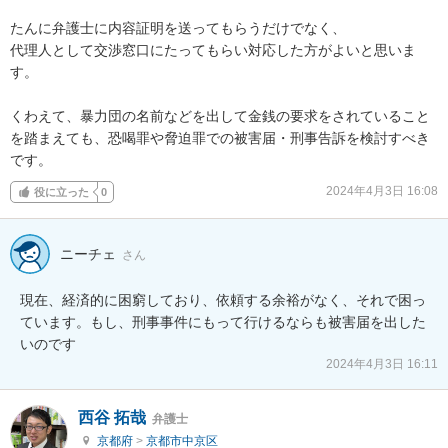
たんに弁護士に内容証明を送ってもらうだけでなく、

代理人として交渉窓口にたってもらい対応した方がよいと思いま
す。

くわえて、暴力団の名前などを出して金銭の要求をされていること
を踏まえても、恐喝罪や脅迫罪での被害届・刑事告訴を検討すべき
です。
2024年4月3日 16:08
役に立った
0
ニーチェ
さん
現在、経済的に困窮しており、依頼する余裕がなく、それで困っ
ています。もし、刑事事件にもって行けるならも被害届を出した
いのです
2024年4月3日 16:11
西谷 拓哉
弁護士
京都府
>
京都市中京区