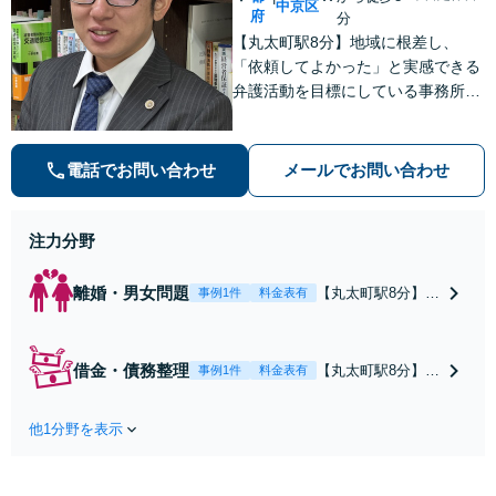
中京区
府
分
【丸太町駅8分】地域に根差し、
「依頼してよかった」と実感できる
弁護活動を目標にしている事務所で
す【不動産・住まい】宅地建物取引
士の試験に合格、不動産分野の取扱
実績あり【相続・遺言】相談者さま
電話でお問い合わせ
メールでお問い合わせ
に寄り添い、円滑な相続を目指しま
す
注力分野
離婚・男女問題
【丸太町駅8分】調
事例1件
料金表有
停や条件交渉を有
利に進めるには、
法的な根拠に基づ
借金・債務整理
【丸太町駅8分】
事例1件
料金表有
く冷静な主張が重
【弁護士歴10年】
要です。財産分与
自己破産、任意整
／養育費など【弁
他1分野を表示
理、個人整理、時
護士歴10年】離婚
効の援用など。浪
後の生活を見据え
費・事業の失敗に
てアドバイスしま