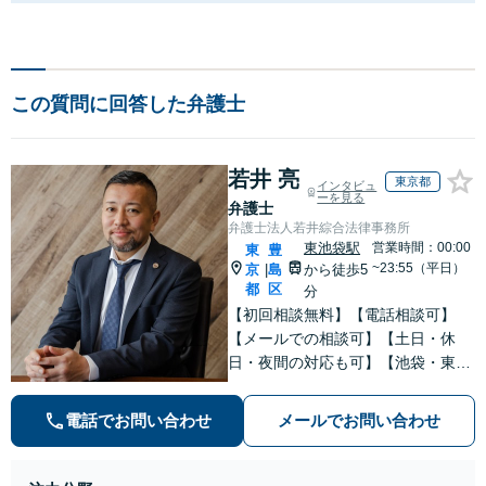
この質問に回答した弁護士
若井 亮
東京都
インタビュ
ーを見る
弁護士
弁護士法人若井綜合法律事務所
東池袋駅
営業時間：00:00
東
豊
~23:55（平日）
京
島
から徒歩5
|
都
区
分
【初回相談無料】【電話相談可】
【メールでの相談可】【土日・休
日・夜間の対応も可】【池袋・東池
袋2駅利用可】風俗トラブル・男女
トラブル・刑事事件を中心に「個
電話でお問い合わせ
メールでお問い合わせ
人」の方からのご相談・ご依頼を幅
広くお受けしております。お気軽に
お問い合わせください。