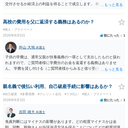
交付させるか経済上の利益を得ることで成立します。 相談者さんは、
お金が返金できないというだけで、何ら相手を騙していません。 です
ので、詐欺罪の実行行為性が無く罪に問うことはできません。 おそら
く、相手が真実を話せば警察も取り合わないと思いますが、虚偽の内
高校の費用を父に返済する義務はあるのか？
容を述べた場合は、捜査はあるかもしれません。 ただし、捜査におい
#個人・プライベート
て、真実を説明すれば、「ちゃんと返しなさいよ」程度の注意で済む
2026年8月5日
役にたった
1
ことだと思われます。 また、返せるお金が無いのであれば、返せない
のは致し方ありません。真摯に分割して支払うことを相手に告げてい
外山 大地
弁護士
くのみでしょう。 以上、ご参考まで。
子供の学費は、通常父親が扶養義務の一環として支出したものと扱わ
れますので、ご質問者様に学費分のお金を返還する義務はありませ
ん。 学費を貸し付ける（ご質問者様からみると借り受ける）といった
合意がない限りは、法的に返す義務があると主張するのは難しいでし
ょう。
親名義で後払い利用、自己破産手続に影響はあるか？
#自己破産
#多重債務
#クレジット会社
#リボ払い
#個人・プライベート
2026年8月3日
役にたった
1
吉田 雄大
弁護士
免責判断にはマイナスの影響があります。どの程度マイナスかは金
額、回数、親御さんが当該決済方法を採ることについてどの程度認識