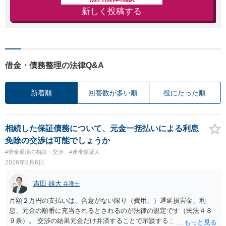
新しく投稿する
借金・債務整理の法律Q&A
新着順
回答数が多い順
役にたった順
相続した保証債務について、元金一括払いによる利息
免除の交渉は可能でしょうか
#借金返済の相談・交渉
#連帯保証人
2026年8月6日
吉田 雄大
弁護士
月額２万円の支払いは、合意がない限り（費用、）遅延損害金、利
息、元金の順番に充当されるとされるのが法律の規定です（民法４８
９条）。 交渉の結果元金だけ弁済することで示談することは、弁護士