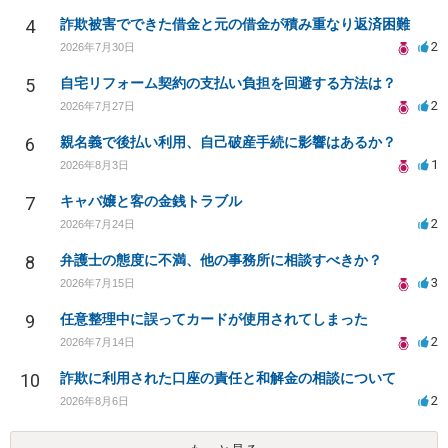
4
詐欺被害でできた借金と元の借金が積み重なり返済困難
2
2026年7月30日
5
自宅リフォーム契約の支払い負担を回避する方法は？
2
2026年7月27日
6
親名義で後払い利用、自己破産手続に影響はあるか？
1
2026年8月3日
7
キャバ嬢と客の金銭トラブル
2
2026年7月24日
8
弁護士の態度に不満、他の事務所に相談すべきか？
3
2026年7月15日
9
任意整理中に誤ってカードが使用されてしまった
2
2026年7月14日
10
詐欺に利用された口座の責任と和解金の相談について
2
2026年8月6日