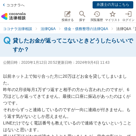
弁護士の方はこちら
ココナラへ
投稿する
探す
閲覧履歴
マイリスト
ログイン
ココナラ法律相談
法律Q&A
借金・債務整理の法律Q&A
法律Q&A
貸したお金が返ってこないときどうしたらいいで
すか？
公開日時：
2020年1月12日 20:52
更新日時：
2024年9月4日 11:43
以前ネット上で知り合った方に20万ほどお金を貸してしまいまし
た。

昨年の2月頃毎月1万ずつ返すと相手の方から言われたのですが、6
万ほどしか返ってきてません。最後に口座に振込があったのはくが
つです。

それからずっと連絡しているのですが一向に連絡が付きません。も
う返す気がないとしか思えません。

LINEだけでなく電話番号も教えているので連絡できないということ
はないと思います。
