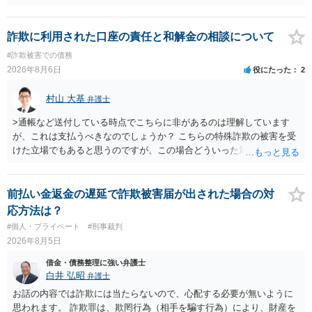
が関わる債務整理ではしばしばあることです。公的機関は減額に応じ
ることには消極的なことが多いものの、お近くの弁護士にご依頼しチ
ャレンジなさる意義は十分にあると思います。
詐欺に利用された口座の責任と和解金の相談について
#詐欺被害での債務
2026年8月6日
役にたった
2
村山 大基
弁護士
>通帳など送付している時点でこちらに非があるのは理解しています
が、これは支払うべきなのでしょうか？ こちらの特殊詐欺の被害を受
けた立場でもあると思うのですが、この場合どういった対処が必要で
しょうか？ →依頼するかどうかは別にして、弁護士に相談に行った方
がいいとは思います。 そもそも、特殊詐欺関係なく旦那さんの行為
は法に触れる可能性もあります。 ＞100万を支払わず穏便に和解する
前払い金返金の遅延で詐欺被害届が出された場合の対
ことは可能でしょうか？ →一般的には難しいです。相談者さんも１０
応方法は？
０万円の被害を受けたとして、１円も払わないで和解したいと言われ
#個人・プライベート
#刑事裁判
たら、 できるだけ重い刑罰を与えて欲しい、と思われるのではない
2026年8月5日
でしょうか。 ＞弁護士さんに入ってもらうことで支払額が下がること
はありますか？ そこはあり得ます、ただ、弁護士費用かけるならその
借金・債務整理に強い弁護士
分賠償に回すことも考えられるので、 兼ね合いは考えてみましょう。
白井 弘昭
弁護士
お話の内容では詐欺には当たらないので、心配する必要が無いように
思われます。 詐欺罪は、欺罔行為（相手を騙す行為）により、財産を