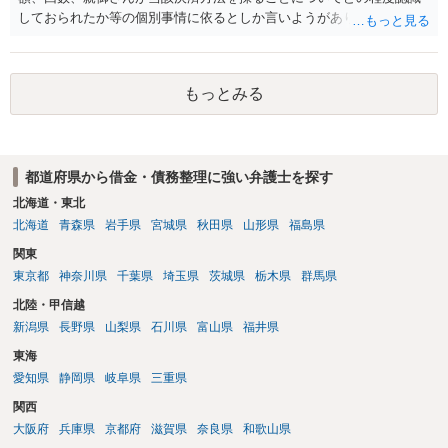
しておられたか等の個別事情に依るとしか言いようがありません。 と
もあれ、依頼しておられる弁護士さんに直ちに具体的状況をお伝えに
なって相談し、善後策を考えることをお勧めします。
もっとみる
都道府県から借金・債務整理に強い弁護士を探す
北海道・東北
北海道
青森県
岩手県
宮城県
秋田県
山形県
福島県
関東
東京都
神奈川県
千葉県
埼玉県
茨城県
栃木県
群馬県
北陸・甲信越
新潟県
長野県
山梨県
石川県
富山県
福井県
東海
愛知県
静岡県
岐阜県
三重県
関西
大阪府
兵庫県
京都府
滋賀県
奈良県
和歌山県