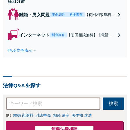
注力分野
離婚・男女問題
【初回相談無料】
事例10件
料金表有
【電話相談可】
【即日介入可】
【夜間対応可】
インターネット
【初回相談無料】【電話相
料金表有
【池袋・東池袋2
談可】【夜間対応可】【池
駅利用可】風俗・
袋・東池袋2駅利用可】爆サ
出会い系・ホス
他6分野を表示
イ・5ch・ホスラブ等の掲示
ト・不倫・ストー
板やネット上の悪口、誹謗
カー・DV・離婚
中傷の削除等、拡散防止に
等、男女が絡むあ
向けてスピード最優先で対
らゆるトラブルを
応します！即日対応可能。
解決へ！どんな相
まずはご連絡ください。
手であっても毅然
法律Q&Aを探す
と対応します。お
まかせください。
検索
例）
離婚 慰謝料
誹謗中傷
相続 遺産
著作物 違法
無料法律相談