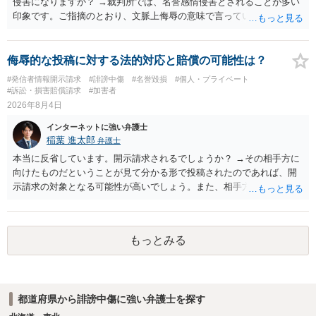
侵害になりますか？ →裁判所では、名誉感情侵害とされることが多い
印象です。ご指摘のとおり、文脈上侮辱の意味で言っている点も加味
されていると思います。
侮辱的な投稿に対する法的対応と賠償の可能性は？
#発信者情報開示請求
#誹謗中傷
#名誉毀損
#個人・プライベート
#訴訟・損害賠償請求
#加害者
2026年8月4日
インターネットに強い弁護士
稲葉 進太郎
弁護士
本当に反省しています。開示請求されるでしょうか？ →その相手方に
向けたものだということが見て分かる形で投稿されたのであれば、開
示請求の対象となる可能性が高いでしょう。また、相手方の投稿した
文章からすると、実際に発信者情報開示請求がなされる可能性がある
と存じます。発信者情報開示請求が進むと、投稿に使った回線の契約
者のところに、意見照会がなされます。アカウント情報開示の場合
もっとみる
は、アカウントの登録メールに意見照会がなされます。 また、された
場合賠償金はいくらでしょうか。 →ケースバイケースであり、数万円
から１００万単位まで様々でしょう。裁判外であれば交渉して相手方
の請求額から減額することを試みることとなるでしょう。
都道府県から誹謗中傷に強い弁護士を探す