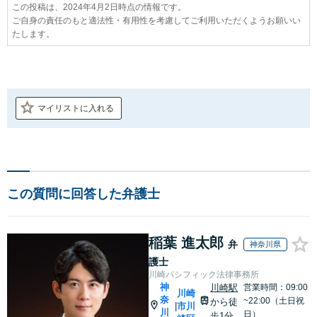
この投稿は、2024年4月2日時点の情報です。
ご自身の責任のもと適法性・有用性を考慮してご利用いただくようお願いい
たします。
マイリストに入れる
この質問に回答した弁護士
稲葉 進太郎
弁
神奈川県
護士
川崎パシフィック法律事務所
神
川崎駅
営業時間：09:00
川崎
奈
~22:00（土日祝
から徒
市川
|
川
日）
歩1分