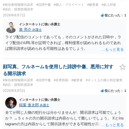
#発信者情報開示請求
#誹謗中傷
#個人・プライベート
#被害者
#炎上対策
#訴訟・損害賠償請求
2026年8月7日
役にたった
1
インターネットに強い弁護士
泉 亮介
弁護士
ライブ配信のコメントであっても，そのコメントがされた日時や，ラ
イブ配信のURL等が証明できれば，権利侵害が認められるものであれ
ば開示請求が認められる可能性はあるでしょう。
顔写真、フルネームを使用した誹謗中傷、悪用に対す
る開示請求
#発信者情報開示請求
#誹謗中傷
#名誉毀損
#被害者
#ネット上の個人特定被害
#訴訟・損害賠償請求
2026年8月5日
役にたった
1
インターネットに強い弁護士
稲葉 進太郎
弁護士
全てが同じ人物の犯行かは分かりませんが、開示請求は可能でしょう
か？ →５ｃｈの方の開示請求は内容からして難しいでしょう。 XとIns
tagramの方は内容からして開示請求ができる可能性が高いでしょう。