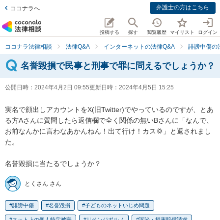
弁護士の方はこちら
ココナラへ
投稿する
探す
閲覧履歴
マイリスト
ログイン
ココナラ法律相談
法律Q&A
インターネットの法律Q&A
誹謗中傷の
名誉毀損で民事と刑事で罪に問えるでしょうか？
公開日時：
2024年4月2日 09:55
更新日時：
2024年4月5日 15:25
実名で顔出しアカウントをX(旧Twitter)でやっているのですが、とあ
る方Aさんに質問したら返信欄で全く関係の無いBさんに「なんで、
お前なんかに言わなあかんねん！出て行け！カス💢」と返されまし
た。

名誉毀損に当たるでしょうか？
とくさん さん
誹謗中傷
名誉毀損
子どものネットいじめ問題
ネット上の個人特定被害
リベンジポルノ
訴訟・損害賠償請求