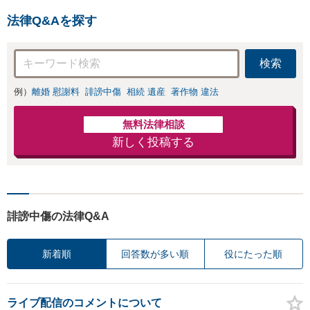
法律Q&Aを探す
検索
例）
離婚 慰謝料
誹謗中傷
相続 遺産
著作物 違法
無料法律相談
新しく投稿する
誹謗中傷の法律Q&A
新着順
回答数が多い順
役にたった順
ライブ配信のコメントについて