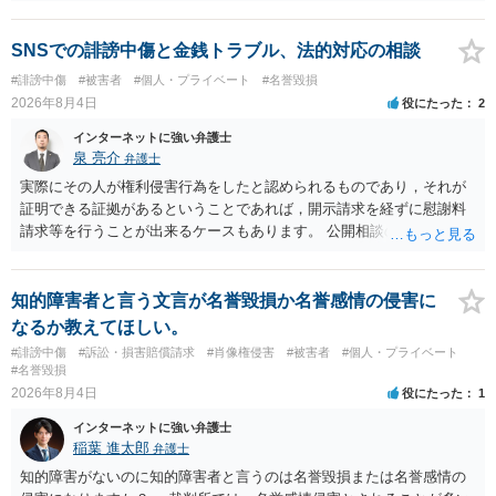
ただ、アカウントが削除されていると開示請求は失敗する可能性が高
いでしょう。７月中にアカウントが削除されている場合、今から進め
ても失敗する可能性が高いように思われます。 相手を特定できた場
SNSでの誹謗中傷と金銭トラブル、法的対応の相談
合、相手に全ての弁護士費用を負担させることは可能でしょうか？ →
#誹謗中傷
#被害者
#個人・プライベート
#名誉毀損
訴訟外の交渉で相手方が認めれば負担させることができるでしょう。
2026年8月4日
役にたった
2
訴訟で判決となった場合は、実際の弁護士費用が認められる場合と認
められない場合があり何ともいえないところでしょう。
インターネットに強い弁護士
泉 亮介
弁護士
実際にその人が権利侵害行為をしたと認められるものであり，それが
証明できる証拠があるということであれば，開示請求を経ずに慰謝料
請求等を行うことが出来るケースもあります。 公開相談の場では回答
は難しいかと思われますので，お手持ちの証拠資料を持参の上弁護士
に個別に相談されると良いでしょう。
知的障害者と言う文言が名誉毀損か名誉感情の侵害に
なるか教えてほしい。
#誹謗中傷
#訴訟・損害賠償請求
#肖像権侵害
#被害者
#個人・プライベート
#名誉毀損
2026年8月4日
役にたった
1
インターネットに強い弁護士
稲葉 進太郎
弁護士
知的障害がないのに知的障害者と言うのは名誉毀損または名誉感情の