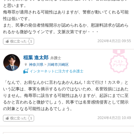
と思います。

侮辱罪が適用される可能性はありますが、警察が動いてくれる可能
性は低いです。

また、民事の発信者情報開示が認められるか、慰謝料請求が認めら
れるかも微妙なラインです。文脈次第ですが・・・
2024年4月2日 09:55
役に立った
1
稲葉 進太郎
弁護士
神奈川県
>
川崎市川崎区
インターネットに注力する弁護士
「なんで、お前なんかに言わなあかんねん！出て行け！カス💢」と
いう記事は、事実を摘示するものではないため、名誉毀損にはあた
りません。侮辱罪に該当する可能性はありますが、起訴にまでに至
るかと言われると微妙でしょう。民事では名誉感情侵害として開示
の対象となる可能性はあるでしょう。
2024年4月2日 10:49
役に立った
1