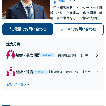
崎区
県
【初回相談無料】インターネット関
係・相続・交通事故・借金問題・離
婚・刑事事件など、皆様の法律問題
を解決すべく、親身になって取り組
みます。クチコミ・リピーターの方
電話でお問い合わせ
メールでお問い合わせ
も多数。お気軽にお問い合わせ下さ
い。
注力分野
離婚・男女問題
【初回相談無料】【川崎駅
料金表有
徒歩1分】不貞行為の慰謝料
（請求された／請求した
い）・熟年離婚・年金分
相続・遺言
【川崎駅より徒歩１分】【初回相
料金表有
割・婚姻費用・養育費・財
談無料】遺産相続トラブルや遺言
産分与・離婚の慰謝料など
作成などの相続問題に豊富な実績
実績多数。川崎地域に根ざ
他3分野を表示
があります。安心・信頼・丁寧を
した弁護士として、あなた
心がけ，質の高いリーガルサービ
の人生の再スタートを全力
スを目指しております。
で後押しします。