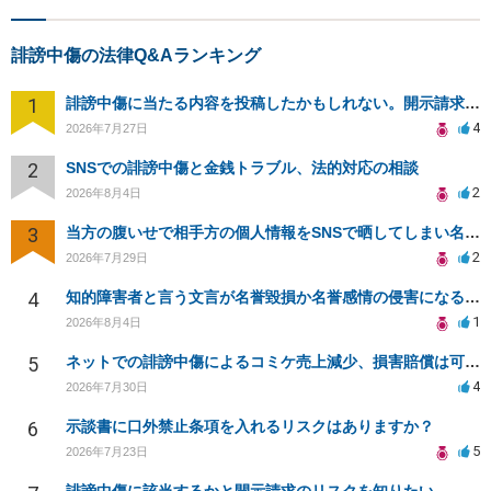
誹謗中傷の法律Q&Aランキング
1
誹謗中傷に当たる内容を投稿したかもしれない。開示請求や民事刑事裁判に発展しうるのか教えて欲しい。
4
2026年7月27日
2
SNSでの誹謗中傷と金銭トラブル、法的対応の相談
2
2026年8月4日
3
当方の腹いせで相手方の個人情報をSNSで晒してしまい名誉毀損させてしまったかもしれない
2
2026年7月29日
4
知的障害者と言う文言が名誉毀損か名誉感情の侵害になるか教えてほしい。
1
2026年8月4日
5
ネットでの誹謗中傷によるコミケ売上減少、損害賠償は可能か？
4
2026年7月30日
6
示談書に口外禁止条項を入れるリスクはありますか？
5
2026年7月23日