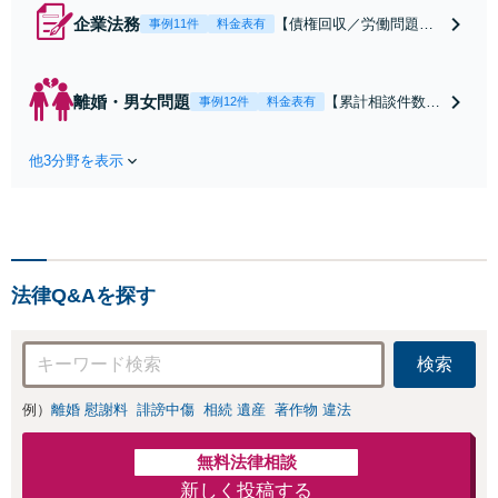
企業法務
【債権回収／労働問題／
事例11件
料金表有
契約関係・契約書チェッ
ク／裁判対応】取引先と
のトラブル・会社内のト
離婚・男女問題
【累計相談件数20
事例12件
料金表有
ラブルなど、事後の解決
00件、解決事例50
だけでなく予防法務まで
0件以上】【初回
ワンストップで対応！顧
他3分野を表示
相談（電話・WE
問弁護士をお探しの方も
B）無料】「オー
ご相談ください！【顧問
ダーメイドの解決
経験豊富】【個別案件も
策を提示」依頼者
対応OK】
様の話を丁寧にう
かがい、どんな不
法律Q&Aを探す
安があるのか、何
を解決したいのか
を正確に読み取り
検索
ます。【東京都在
住以外の方も対
例）
離婚 慰謝料
誹謗中傷
相続 遺産
著作物 違法
応】
無料法律相談
新しく投稿する