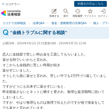
弁護士の方はこちら
ココナラへ
投稿する
探す
閲覧履歴
マイリスト
ログイン
ココナラ法律相談
法律Q&A
借金・債務整理の法律Q&A
個人・プラ
"金銭トラブルに関する相談"
公開日時：
2024年4月1日 15:15
更新日時：
2024年5月7日 12:00
恋人に金銭面で苦しい時お金を工面してもらいました。

返せる時でいいからと言われ、

そこからも金銭的に苦しい時期が続き

返せずにいました。

そうしたら急に返せと言われ、苦しい中でも2万円づつ返していまし
た。

ですがどうにも出来ずに返せずにいると、

即全額返さないとネットに晒すと脅され、無理な返済期間に頷いて
しまいました。

ですが、やはり無理なものは無理で伝えたのですが他で借金をして
でも返せと言われています。
