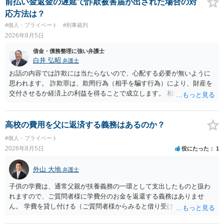
くれるため、弁護士へ自己破産を任せれば解決します。
前払い金返金の遅延で詐欺被害届が出された場合の対
応方法は？
#個人・プライベート
#刑事裁判
2026年8月5日
借金・債務整理に強い弁護士
白井 弘昭
弁護士
お話の内容では詐欺には当たらないので、心配する必要が無いように
思われます。 詐欺罪は、欺罔行為（相手を騙す行為）により、財産を
交付させるか経済上の利益を得ることで成立します。 相談者さんは、
お金が返金できないというだけで、何ら相手を騙していません。 です
ので、詐欺罪の実行行為性が無く罪に問うことはできません。 おそら
く、相手が真実を話せば警察も取り合わないと思いますが、虚偽の内
高校の費用を父に返済する義務はあるのか？
容を述べた場合は、捜査はあるかもしれません。 ただし、捜査におい
#個人・プライベート
て、真実を説明すれば、「ちゃんと返しなさいよ」程度の注意で済む
2026年8月5日
役にたった
1
ことだと思われます。 また、返せるお金が無いのであれば、返せない
のは致し方ありません。真摯に分割して支払うことを相手に告げてい
外山 大地
弁護士
くのみでしょう。 以上、ご参考まで。
子供の学費は、通常父親が扶養義務の一環として支出したものと扱わ
れますので、ご質問者様に学費分のお金を返還する義務はありませ
ん。 学費を貸し付ける（ご質問者様からみると借り受ける）といった
合意がない限りは、法的に返す義務があると主張するのは難しいでし