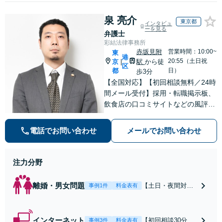
泉 亮介
東京都
インタビュ
ーを見る
弁護士
彩結法律事務所
赤坂見附
営業時間：10:00~
東
港
20:55（土日祝
京
駅
から徒
|
区
都
日）
歩3分
【全国対応】【初回相談無料／24時
間メール受付】採用・転職掲示板、
飲食店の口コミサイトなどの風評被
害対策など実績あり！【刑事】犯罪
の種類を問わず相談可。可能な限り
電話でお問い合わせ
メールでお問い合わせ
早期対応で駆けつけサポート【労
働】不当解雇・残業代請求はおまか
せください
注力分野
離婚・男女問題
【土日・夜間対応
事例1件
料金表有
可】【初回相談30
分無料】「相手方
から書面を提示さ
インターネット
【初回相談30分無
事例3件
料金表有