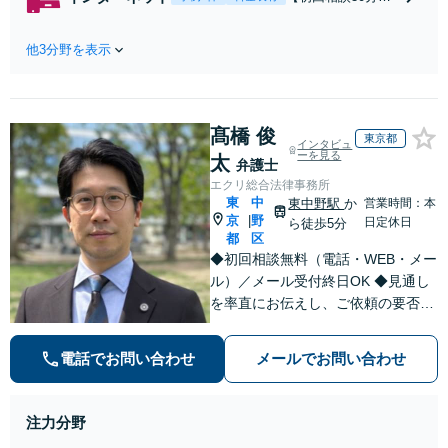
れたら、サインす
料】状況に応じて
る前にご相談を」
手段を使い分け、
経験豊富な弁護士
他3分野を表示
適切な方法で投稿
が全力で交渉にあ
の削除・発信者情
たります！相手方
報開示請求をおこ
と直接話す精神的
ないます「企業や
負担を軽減「弁護
髙橋 俊
お店の風評被害対
東京都
インタビュ
士の交渉で慰謝料
策／売り上げ低下
ーを見る
太
弁護士
金額アップ／減額
防止のために尽
エクリ総合法律事務所
交渉も対応可」
力」加害者側の対
東
中
東中野駅
か
営業時間：本
【完全個室対応】
応可：開示請求の
京
野
|
日定休日
ら徒歩5分
意見照会が来たと
都
区
きの対処法、被害
◆初回相談無料（電話・WEB・メー
者との示談交渉
ル）／メール受付終日OK ◆見通し
を率直にお伝えし、ご依頼の要否も
含めてご案内いたします。受任から
解決まで弁護士本人が一貫してスピ
電話でお問い合わせ
メールでお問い合わせ
ーディーに対応いたします。 ◆累計
相談2000件以上・解決実績500件以
上
注力分野