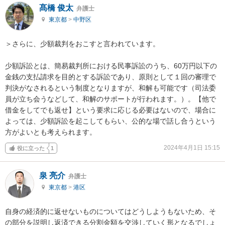
髙橋 俊太
弁護士
東京都
>
中野区
＞さらに、少額裁判をおこすと言われています。

少額訴訟とは、簡易裁判所における民事訴訟のうち、60万円以下の
金銭の支払請求を目的とする訴訟であり、原則として１回の審理で
判決がなされるという制度となりますが、和解も可能です（司法委
員が立ち会うなどして、和解のサポートが行われます。）。【他で
借金をしてでも返せ】という要求に応じる必要はないので、場合に
よっては、少額訴訟を起こしてもらい、公的な場で話し合うという
方がよいとも考えられます。
2024年4月1日 15:15
役に立った
1
泉 亮介
弁護士
東京都
>
港区
自身の経済的に返せないものについてはどうしようもないため、そ
の部分を説明し返済できる分割金額を交渉していく形となるでしょ