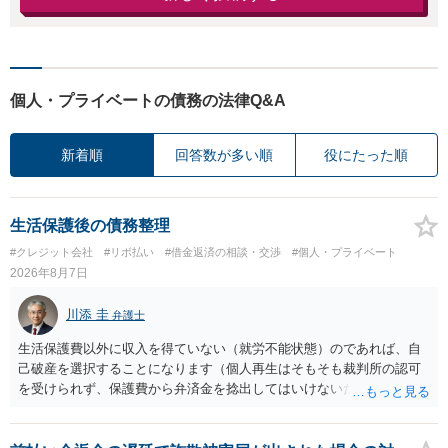
個人・プライベートの債務の法律Q&A
新着順
回答数が多い順
役にたった順
生活保護後の債務整理
#クレジット会社
#リボ払い
#借金返済の相談・交渉
#個人・プライベート
2026年8月7日
川添 圭
弁護士
生活保護費以外に収入を得ていない（就労不能状態）のであれば、自
己破産を選択することになります（個人再生はそもそも裁判所の認可
を受けられず、保護費から弁済金を捻出してはいけないため任意整理
という選択肢もありません）。法テラスの法律扶助を利用すれば弁護
士費用は法テラスが負担し、裁判所の予納金等も法テラスが援助して