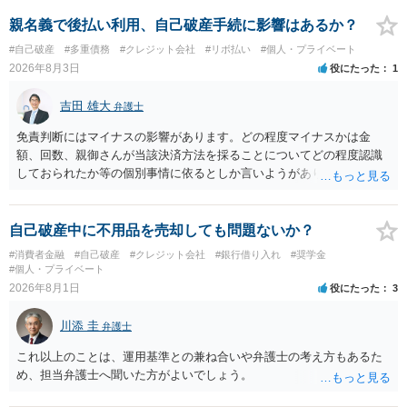
ょう。
親名義で後払い利用、自己破産手続に影響はあるか？
#自己破産
#多重債務
#クレジット会社
#リボ払い
#個人・プライベート
2026年8月3日
役にたった
1
吉田 雄大
弁護士
免責判断にはマイナスの影響があります。どの程度マイナスかは金
額、回数、親御さんが当該決済方法を採ることについてどの程度認識
しておられたか等の個別事情に依るとしか言いようがありません。 と
もあれ、依頼しておられる弁護士さんに直ちに具体的状況をお伝えに
なって相談し、善後策を考えることをお勧めします。
自己破産中に不用品を売却しても問題ないか？
#消費者金融
#自己破産
#クレジット会社
#銀行借り入れ
#奨学金
#個人・プライベート
2026年8月1日
役にたった
3
川添 圭
弁護士
これ以上のことは、運用基準との兼ね合いや弁護士の考え方もあるた
め、担当弁護士へ聞いた方がよいでしょう。