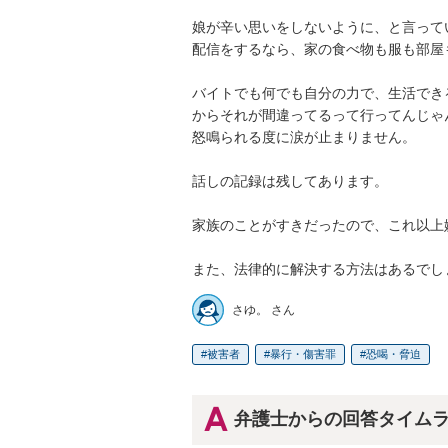
娘が辛い思いをしないように、と言って
配信をするなら、家の食べ物も服も部屋
バイトでも何でも自分の力で、生活でき
からそれが間違ってるって行ってんじゃん
怒鳴られる度に涙が止まりません。

話しの記録は残してあります。

家族のことがすきだったので、これ以上
また、法律的に解決する方法はあるでし
さゆ。 さん
被害者
暴行・傷害罪
恐喝・脅迫
弁護士からの回答タイム