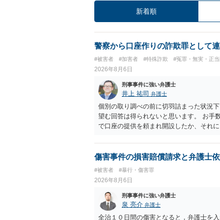
新着順
警察から口座作りの詐欺罪として連
#被害者
#加害者
#特殊詐欺
#冤罪・無実・正当
2026年8月6日
刑事事件に強い弁護士
井上 祐司
弁護士
個別の取り調べの前に切羽詰まった状況下
望む回答は得られないと思います。 お手
で口座の提供を頼まれ開設したか、それに
ついて、お近くで詳細な法律相談を受けら
でいえば、任意取り調べの場合、ＩＣレコ
ます。
傷害事件の損害賠償請求と弁護士依
#被害者
#暴行・傷害罪
2026年8月6日
刑事事件に強い弁護士
泉 亮介
弁護士
全治１０日間の傷害となると，弁護士を入