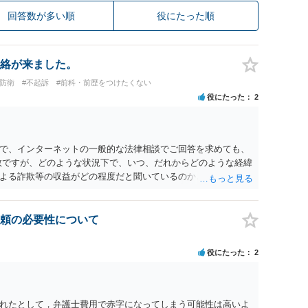
回答数が多い順
役にたった順
絡が来ました。
防衛
#不起訴
#前科・前歴をつけたくない
役にたった
2
で、インターネットの一般的な法律相談でご回答を求めても、
数ですが、どのような状況下で、いつ、だれからどのような経緯
よる詐欺等の収益がどの程度だと聞いているのかということに
れたうえで対処方法を探された方がよいと思われます。 一般論
ーダーを持参して取り調べ内容を録音することは必須だと考え
頼の必要性について
役にたった
2
れたとして，弁護士費用で赤字になってしまう可能性は高いよ