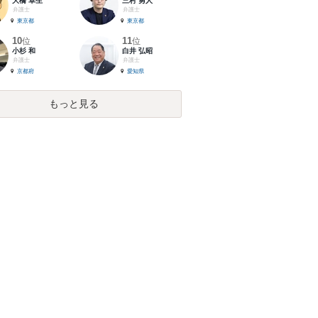
大橋 卓生
三村 勇人
弁護士
弁護士
東京都
東京都
10
11
位
位
小杉 和
白井 弘昭
弁護士
弁護士
京都府
愛知県
もっと見る