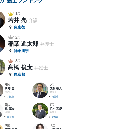
の弁護士ランキング
1
位
若井 亮
弁護士
東京都
2
位
稲葉 進太郎
弁護士
神奈川県
3
位
髙橋 俊太
弁護士
東京都
4
5
位
位
川添 圭
加藤 善大
弁護士
弁護士
大阪府
埼玉県
6
7
位
位
泉 亮介
竹本 真紀
弁護士
弁護士
東京都
愛知県
8
9
位
位