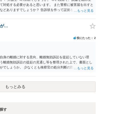
て対処する必要があると思います。 また警察に被害届を出すと
などありますでしょうか？ 告訴状を作って証拠をそろえて出す
が…
役にたった
2
自身の離婚に対する意向、離婚無効訴訟を提起していない理
う離婚無効訴訟の提起の見通し等を整理された上で、書面とし
がでしょうか。 少なくとも検察官の処分判断の際、相談者さん
れる様に思われます。 より詳細についてお聞きになりたい場
ださい
もっとみる
探す