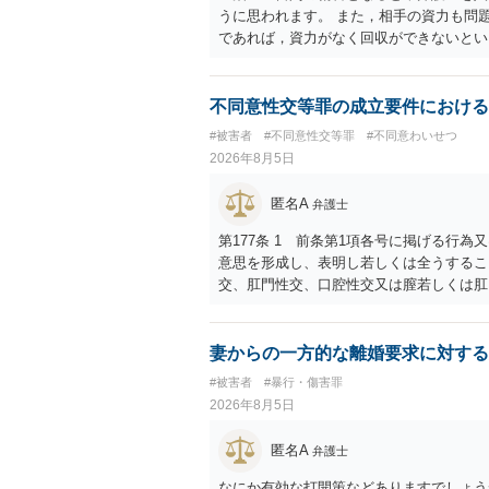
うに思われます。 また，相手の資力も問
であれば，資力がなく回収ができないとい
不同意性交等罪の成立要件における
#被害者
#不同意性交等罪
#不同意わいせつ
2026年8月5日
匿名A
弁護士
第177条 1 前条第1項各号に掲げる行
意思を形成し、表明し若しくは全うするこ
交、肛門性交、口腔性交又は膣若しくは肛
あってわいせつなもの（以下この条及び第
係の有無にかかわらず、5年以上の有期拘禁
に類する行為又は事由により、同意しない
妻からの一方的な離婚要求に対する
せ又はその状態にあることに乗じて、わい
#被害者
#暴行・傷害罪
上10年以下の拘禁刑に処する。 ③アル
2026年8月5日
と。 以上の通りですから、アルコール摂
することが困難な状態」であることが必要
匿名A
弁護士
なにか有効な打開策などありますでしょう