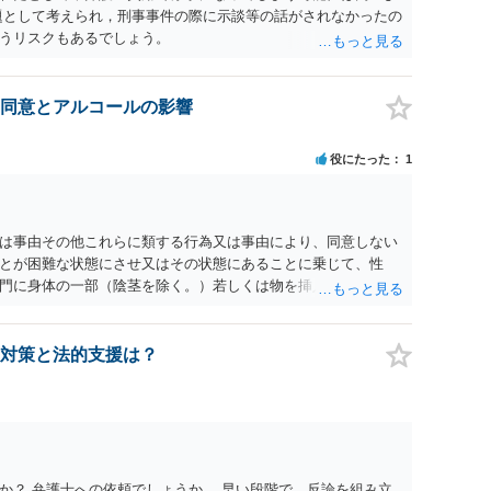
題として考えられ，刑事事件の際に示談等の話がされなかったの
うリスクもあるでしょう。
同意とアルコールの影響
役にたった
1
為又は事由その他これらに類する行為又は事由により、同意しない
とが困難な状態にさせ又はその状態にあることに乗じて、性
門に身体の一部（陰茎を除く。）若しくは物を挿入する行為で
179条第2項において「性交等」という。）をした者は、婚姻関
刑に処する。 第176条 1次に掲げる行為又は事由その他これら
意思を形成し、表明し若しくは全うすることが困難な状態にさ
対策と法的支援は？
せつな行為をした者は、婚姻関係の有無にかかわらず、6月以
コール若しくは薬物を摂取させること又はそれらの影響があるこ
取だけでなく、「同意しない意思を形成し、表明し若しくは全う
です。
か？ 弁護士への依頼でしょうか。 早い段階で、反論を組み立