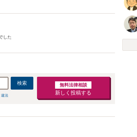
でした
検索
無料法律相談
新しく投稿する
 違法