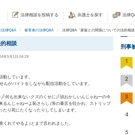
法律相談を投稿する
弁護士を探す
法律Q
法律Q&A
被害者の法律Q&A
法律Q&A「家族との関係についての法的相談
法的相談
刑事
24年5月1日 04:29
1
活動しています。

2
せんがバイトをしながら配信活動をしています。

3
｣｢何も出来ないクズのくせに｣｢頭おかしいんじゃねーの今
式来るんじゃねーよ恥さらし｣等の暴言を吐かれ、ストリップ
ったり死にたくなったりしてしまいます。

4
産くれてやるよ｣とまで言われました。

5