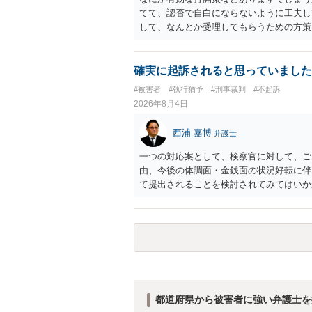
てて、認否で自白にならないように工夫し
して、なんとか受理してもらうための方策
ことでしょう。
確実に起訴されると思っていました
#被害者
#執行猶予
#刑事裁判
#不起訴
2026年8月4日
西浦 嘉博
弁護士
一つの対応案として、検察官に対して、ご
由、今後の体調面・金銭面の状況好転に伴
て提出されることを検討されてみてはいか
の意向を示す証拠の一つとして位置づけら
合、最寄りの法律事務所での相談を検討く
都道府県から被害者に強い弁護士を