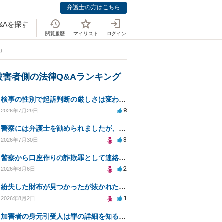
弁護士の方はこちら
&Aを探す
閲覧履歴
マイリスト
ログイン
」
被害者側の法律Q&Aランキング
検事の性別で起訴判断の厳しさは変わるのか知りたい
8
2026年7月29日
警察には弁護士を勧められましたが、費用対効果で依頼をすることを躊躇しています。
3
2026年7月30日
警察から口座作りの詐欺罪として連絡が来ました。
2
2026年8月6日
紛失した財布が見つかったが抜かれた現金について
1
2026年8月2日
加害者の身元引受人は罪の詳細を知ることができるか？