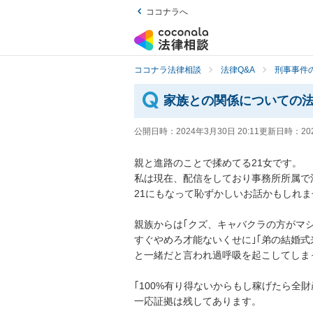
ココナラへ
ココナラ法律相談
法律Q&A
刑事事件の
家族との関係についての
公開日時：
2024年3月30日 20:11
更新日時：
20
親と進路のことで揉めてる21女です。

私は現在、配信をしており事務所所属で
21にもなって恥ずかしいお話かもしれま
親族からは｢クズ、キャバクラの方がマシ
すぐやめろ才能ないくせに｣｢弟の結婚
と一緒だと言われ過呼吸を起こしてしま
｢100%有り得ないからもし稼げたら全財
一応証拠は残してあります。
