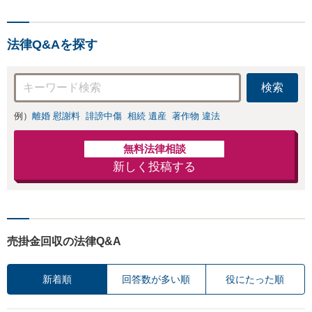
向けてスピード最優先で対
らゆるトラブルを
応します！即日対応可能。
解決へ！どんな相
まずはご連絡ください。
手であっても毅然
法律Q&Aを探す
と対応します。お
まかせください。
検索
例）
離婚 慰謝料
誹謗中傷
相続 遺産
著作物 違法
無料法律相談
新しく投稿する
売掛金回収の法律Q&A
新着順
回答数が多い順
役にたった順