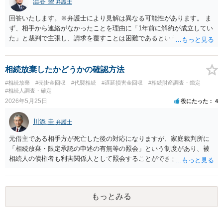
澁谷 望
弁護士
回答いたします。※弁護士により見解は異なる可能性があります。 ま
ず、相手から連絡がなかったことを理由に「1年前に解約が成立してい
た」と裁判で主張し、請求を覆すことは困難であるというのが私の見
解です。相手の担当者が「自分では判断できない」と答えている以
上、その時点で解約の合意は成立していません。また、多くの法人向
けサービスでは規約で解約方法（書面提出など）が厳格に定められて
相続放棄したかどうかの確認方法
いるため、電話口のやり取りだけでは有効な解約と認められない可能
#相続放棄
#売掛金回収
#代襲相続
#遅延損害金回収
#相続財産調査・鑑定
性が高いです。 訴状が届いている以上、何も対応せずに放置すると、
#相続人調査・確定
相手の請求どおりの判決が下され、法人の口座などを差し押さえられ
2026年5月25日
役にたった
4
るリスクがあります。 大至急、当時の規約や訴状一式を持って、お近
くの弁護士事務所へ直接相談され、第1回期日に向けた裁判への対応
川添 圭
弁護士
（答弁書の提出など）を進めるのが最も手堅い対応と考えられます。
元借主である相手方が死亡した後の対応になりますが、家庭裁判所に
「相続放棄・限定承認の申述の有無等の照会」という制度があり、被
相続人の債権者も利害関係人として照会することができます。照会を
行うべき家庭裁判所は、相続放棄の申述の管轄裁判所と同じ（原則と
して被相続人の最後の住所地を管轄する家庭裁判所）となります。照
会申請者の本人確認資料のほか、被相続人の相続関係の戸籍謄本類や
もっとみる
債権の存在を示す証拠資料などが必要になります。裁判所ウェブサイ
トで案内されていることが多いので、管轄裁判所のホームページを確
認してみてください。