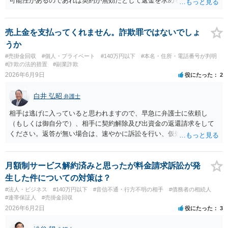
可能性があるのであれば契約が無効だとして返金を求める可能性があ
るのではないかと思われます。 もっとも、こうした詐欺的な事案にお
いては、加害者に資金がないことを理由に、回収が出来ずに案件が終
了することもありますので、お手元にある相手方を特定するための証
売上金を支払ってくれません。詐欺罪ではないでしょ
拠や契約書類、説明資料等を含めて弁護士に相談されるのをお勧めし
うか
ます。
#売掛金回収
#個人・プライベート
#140万円以下
#本名・住所・電話番号が判明
#詐欺の法的措置
#副業詐欺
2026年6月9日
役にたった
2
白井 弘昭
弁護士
相手は逃げに入っていると思われますので、早急に弁護士に依頼し
（もしくは御自分で）、相手に契約解除及び出資金の返還請求をして
ください。返答が無い場合は、速やかに訴訟を行い、仮処分で、相手
の財産の保全を行うこともご検討ください。 相談者さんと同じように
相手方からの未払金が生じている出資者が何人もいて、最初から出資
者を騙すつもりだったことが明らかな場合は詐欺罪に問える可能性が
月額制サービス解約済みと思ったが料金請求訴訟が発
ありますが、出資、配当金の未払いという関係だけでしたら、中々詐
生した件についての対策は？
欺罪までには問えないと思われます。 未収穫分の損害につきまして
#法人・ビジネス
#140万円以下
#音信不通・行方不明の相手
#債務者の相続人
は、契約を見ないと判断できないように思われますが、出資金の返還
#連帯保証人
#売掛金回収
は求めることができるように思われます。 以上、ご参考まで。
2026年6月2日
役にたった
3