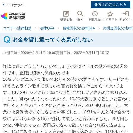
弁護士の方はこちら
ココナラへ
投稿する
探す
閲覧履歴
マイリスト
ログイン
ココナラ法律相談
法律Q&A
債権回収の法律Q&A
売掛金回収の法律Q
お金を貸し返ってくる気がしない
公開日時：
2020年1月11日 19:00
更新日時：
2022年9月11日 19:12
詐欺に遭いどうしたらいいでしょうかのタイトルの話の中の彼氏の
件です。正確に曖昧な関係の方です

10/5 メンズエステで働いておりその時のお客さんです。サービスを
終えるとライン教えて欲しいと言われ交換しそこからつづいてま
す。10／29カジノに行く為に7万貸して欲しいと言われて振り込み
ました。嫌われたくなかったので。10/30大阪に来て欲しいと言われ
て行くとカジノにいくのにお金を下させられ40万使われました。営
業の火災保険ですぐに返すとの事でした。10/31ちゃんと付き合おう
後にはいけないから15万円貸して欲しいと言われました。３万円し
かない事伝えてると3万円振り込んで欲しいと言われ振り込みまし
た。11/4ご飯食べれないと言われ2万振り込みました。11/10レイク