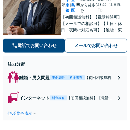
23:55（土日祝
京
島
から徒歩5
|
都
区
日）
分
【初回相談無料】【電話相談可】
【メールでの相談可】【土日・休
日・夜間の対応も可】【池袋・東池
袋2駅利用可】風俗トラブル・男女
トラブル・刑事事件を中心に「個
電話でお問い合わせ
メールでお問い合わせ
人」の方からのご相談・ご依頼を幅
広くお受けしております。お気軽に
お問い合わせください。
注力分野
離婚・男女問題
【初回相談無料】
事例10件
料金表有
【電話相談可】
【即日介入可】
【夜間対応可】
インターネット
【初回相談無料】【電話相
料金表有
【池袋・東池袋2
談可】【夜間対応可】【池
駅利用可】風俗・
袋・東池袋2駅利用可】爆サ
出会い系・ホス
他6分野を表示
イ・5ch・ホスラブ等の掲示
ト・不倫・ストー
板やネット上の悪口、誹謗
カー・DV・離婚
中傷の削除等、拡散防止に
等、男女が絡むあ