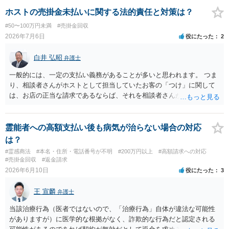
ホストの売掛金未払いに関する法的責任と対策は？
#50〜100万円未満
#売掛金回収
2026年7月6日
役にたった
2
白井 弘昭
弁護士
一般的には、一定の支払い義務があることが多いと思われます。 つま
り、相談者さんがホストとして担当していたお客の「つけ」に関して
は、お店の正当な請求であるならば、それを相談者さんが（回収し
て）支払うことを店と約束して「売掛け」となっているのであれば、
いわゆる、債務引受け契約が成立していますので、支払い義務はある
ことになります。 義務があるとはいえ、脅迫などの方法で取り立てる
霊能者への高額支払い後も病気が治らない場合の対応
ことは許されませんので、それについては、証拠を保存し警察にご相
は？
談ください。 また、債務が高額になっているのであれば、破産等を検
#霊感商法
#本名・住所・電話番号が不明
#200万円以上
#高額請求への対応
討することも視野に入れてください。
#売掛金回収
#返金請求
2026年6月10日
役にたった
3
王 宣麟
弁護士
当該治療行為（医者ではないので、「治療行為」自体が違法な可能性
がありますが）に医学的な根拠がなく、詐欺的な行為だと認定される