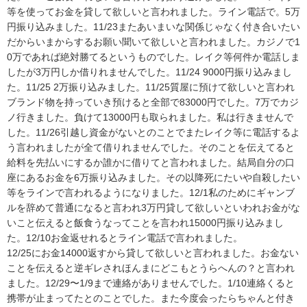
等を使ってお金を貸して欲しいと言われました。ライン電話で。5万
円振り込みました。11/23またあいまいな関係じゃなく付き合いたい
だからいまからするお願い聞いて欲しいと言われました。カジノで1
0万であれば絶対勝てるというものでした。レイク等何件か電話しま
したが3万円しか借りれませんでした。11/24 9000円振り込みまし
た。11/25 2万振り込みました。11/25質屋に預けて欲しいと言われ
ブランド物を持っていき預けると全部で83000円でした。7万でカジ
ノ行きました。負けて13000円も取られました。私は行きませんで
した。11/26引越し資金がないとのことでまたレイク等に電話するよ
う言われましたが全て借りれませんでした。そのことを伝えてると
給料を先払いにするか誰かに借りてと言われました。結局自分の口
座にあるお金を6万振り込みました。その以降死にたいや自殺したい
等をラインで言われるようになりました。12/1私のためにギャンブ
ルを辞めて普通になると言われ3万円貸して欲しいといわれお金がな
いこと伝えると飯食うなってことを言われ15000円振り込みまし
た。12/10お金返せれるとライン電話で言われました。

12/25にお金14000返すから貸して欲しいと言われました。お金ない
ことを伝えると逆ギレされほんまにどこもとうらへんの？と言われ
ました。12/29〜1/9まで連絡がありませんでした。1/10連絡くると
携帯が止まってたとのことでした。また今度会ったらちゃんと付き