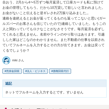
合おう、2月から4〜5万ずつ毎月返済して口座カードも私に預けて
お金の管理してもらう。だから10万貸して欲しいと言われました。
お金がないこと伝えると逆ギレされ2万振り込みました,。

連絡を途絶えるとお金が返ってくるものも返ってこないと思い(ガー
ルズバーのお客さんも信じていたので)連絡していました。もうこの
人と関わっていてもロクなことがなさそうです。毎月返済を必ずし
てくれると思えません。名前やラインのやり取りはあります。引越
しした家はどこなのかわかりません。また不動産の仕事を以前され
ていてフルネームを入力するとその方が出てきます。お金は戻って
miki さん
売掛金回収
法人・ビジネス
債権回収代行
追記
ネットでフルネームを入力するとです。すいません