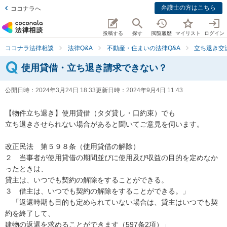
弁護士の方はこちら
ココナラへ
投稿する
探す
閲覧履歴
マイリスト
ログイン
ココナラ法律相談
法律Q&A
不動産・住まいの法律Q&A
立ち退き交
使用貸借・立ち退き請求できない？
公開日時：
2024年3月24日 18:33
更新日時：
2024年9月4日 11:43
【物件立ち退き】使用貸借（タダ貸し・口約束）でも

立ち退きさせられない場合があると聞いてご意見を伺います。

改正民法　第５９８条（使用貸借の解除）

２　当事者が使用貸借の期間並びに使用及び収益の目的を定めなか
ったときは、

貸主は、いつでも契約の解除をすることができる。

３　借主は、いつでも契約の解除をすることができる。」

　「返還時期も目的も定められていない場合は、貸主はいつでも契
約を終了して、

建物の返還を求めることができます（597条2項）」
