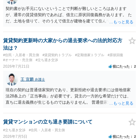
契約書がお手元にないということで判断が難しいところはあります
が、通常の賃貸借契約であれば、借主に原状回復義務があります。 た
だ、土地を借りて、そのうえで借主が建物を建てて住んでいたケース
とは異なり、地付き一戸建て住宅（貸主所有）自体を賃借していたの
であれば、建物を収去して土地を明渡す義務は原則生じないはずで
す。 その後、建物を平屋に立て替えた場合であっても、貸主の承諾を
賃貸契約更新時の大家からの退去要求への法的対応方
得ているのであれば、単純に費用を捻出した側に平屋の所有権が帰属
法は？
する、という話になるわけでもないように思います。 そのため、現
#住民・入居者・買主側
#賃貸契約トラブル
#定期借家トラブル
#原状回復
状、解体費用を負担することが明確な案件ではないため、まずは相手
#オーナー・売主側
#立ち退き交渉
に請求の根拠（なぜ当方が平屋の解体費用を負担しなければならない
2026年7月21日
役にたった
2
のか）を確認されてみてはいかがでしょうか。
王 宣麟
弁護士
現在の契約は普通借家契約であり、更新拒絶や退去要求には借地借家
法28条上の「正当事由」が必要です。貸主の一方的な希望だけでは、
直ちに退去義務が生じるものではありません。 普通借家契約から定期
借家契約への切り替えは、既存の普通借家契約を合意解約したうえで
新たな定期借家契約を締結する形になりますが、これは任意の合意が
前提であり、借主が同意しなければ成立しません。 12年間の居住実
賃貸マンションの立ち退き要請について
績、子どもの学校や地域とのつながり、転居費用の準備が困難な事情
#立ち退き交渉
#住民・入居者・買主側
などは、借主側の強い居住継続の必要性として正当事由判断において
2026年7月5日
役にたった
2