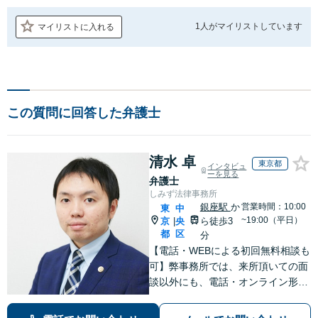
1人が
マイリストしています
マイリストに入れる
この質問に回答した弁護士
清水 卓
東京都
インタビュ
ーを見る
弁護士
しみず法律事務所
銀座駅
か
営業時間：10:00
東
中
~19:00（平日）
京
央
ら徒歩3
|
都
区
分
【電話・WEBによる初回無料相談も
可】弊事務所では、来所頂いての面
談以外にも、電話・オンライン形式
での初回無料相談も実施中。すぐに
弁護士にご相談頂くことで、今のご