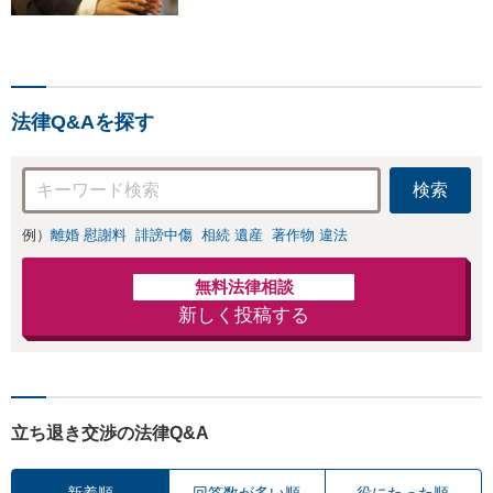
続・遺言関連書籍出版】
【年間相続案件20件以上】
ベテラン弁護士と若手の優
秀な弁護士で多様なニーズ
にお応えします。相続・遺
法律Q&Aを探す
産分割、遺留分問題でお困
りの方は是非一度ご相談く
ださい！
検索
例）
離婚 慰謝料
誹謗中傷
相続 遺産
著作物 違法
無料法律相談
新しく投稿する
立ち退き交渉の法律Q&A
新着順
回答数が多い順
役にたった順