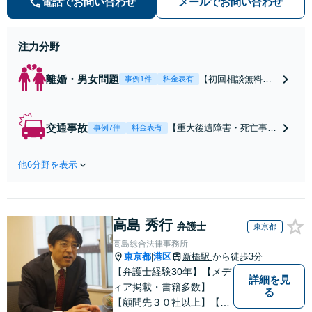
電話でお問い合わせ
メールでお問い合わせ
不安が和らぐとともに、問題解決の
ために前に進むことができます。
注力分野
離婚・男女問題
【初回相談無料】
事例1件
料金表有
【電話・オンライ
ン相談対応】あな
たにとって有利な
交通事故
【重大後遺障害・死亡事案
事例7件
料金表有
条件で離婚ができ
などの実績多数】「被害者
るよう、経験豊富
救済を第一に」一日でも早
な弁護士が多角的
他6分野を表示
く日常を取り戻せるよう、
な視点でアドバイ
私が力になります【初回相
ス「親権・監護
談無料】【電話・オンライ
権・面会交流に実
ン相談対応】「スピード対
績あり」子の引渡
高島 秀行
応・納得できる解決を」
弁護士
東京都
し・認知・親子関
「刑事裁判のニーズにも対
高島総合法律事務所
係不存在確認など
応」【休日・夜間相談可】
東京都
港区
新橋駅
から徒歩3分
|
もご相談下さい
【弁護士経験30年】【メデ
【子連れ相談可】
詳細を見
ィア掲載・書籍多数】
る
【顧問先３０社以上】【相