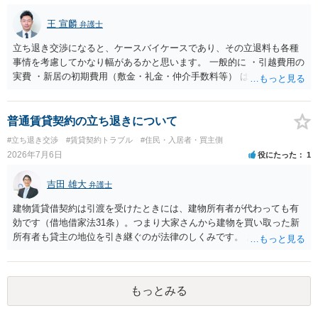
重視される要素ですので、貸主側にかなり具体的な事情と立退料など
がない限り、更新拒絶が認められるハードルは一般的に高いと考えら
王 宣麟
弁護士
れます。 建物が未登記であること自体は、賃貸借契約の有効性を直ち
に否定するものではなく、引渡しがされていれば賃貸借の効力は原則
立ち退き交渉になると、ケースバイケースであり、その立退料も各種
有効とされています。 今後の交渉では、①現在は普通借家契約が継続
事情を考慮してかなり幅があるかと思います。 一般的に ・引越費用の
しており定期借家への変更に合意していないこと、②貸主側の事情
実費 ・新居の初期費用（敷金・礼金・仲介手数料等） は固い部分かと
（誰が所有者で誰が実際に住む予定か等）を具体的に書面で説明して
思われ、後は、現在の家賃６か月分前後の金額をもらって退去するパ
ほしいこと、③自分たちの居住継続の必要性を丁寧に伝えること、を
ターンが多いかと存じます。
基本方針としたうえで、仮に一定時期の退去を検討する場合には、立
普通賃貸契約の立ち退きについて
退料・引越費用・原状回復費用負担などの条件を明確にした書面を作
#立ち退き交渉
#賃貸契約トラブル
#住民・入居者・買主側
成することが重要です。 契約書では、更新条項・解除条項・期間の定
2026年7月6日
役にたった
1
め・定期借家に関する記載の有無、これまでの更新時の合意内容
（「今回で最後」などの文言）が、借主不利な特約として無効になり
吉田 雄大
得るかどうかも含めて検討ポイントになりますので、署名押印前に内
弁護士
容を十分に確認し、不明点は弁護士に相談することをおすすめしま
建物賃貸借契約は引渡を受けたときには、建物所有者が代わっても有
す。
効です（借地借家法31条）。つまり大家さんから建物を買い取った新
所有者も貸主の地位を引き継ぐのが法律のしくみです。 おそらくは、
新所有者から立退料の提示があることかと思います。金額などの条件
が納得いくものであれば応じても良いですが、納得できなければ断る
（家賃を支払い居住を続ける）のが良いでしょう。
もっとみる