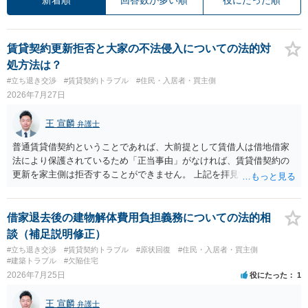
賃貸契約更新拒否と大家の不法侵入についての法的対
処方法は？
#立ち退き交渉
#賃貸契約トラブル
#住民・入居者・買主側
2026年7月27日
王 宣麟
弁護士
普通賃貸借契約ということであれば、大前提として賃借人は借地借家
法により保護されているため「正当事由」がなければ、賃貸借契約の
更新を家主側は拒否することができません。 上記を拝見する限り、通
常どおり賃料を支払い続けている状況であれば、単に「部屋の内部を
定期確認させてもらないこと」が直ちに正当事由に当たるとは思えま
せんので、更新拒絶を拒否される方向性でよろしいかと存じます。 そ
借家退去後の建物解体費用負担義務についての法的相
の交渉の中で、一定の金銭をもらえれば退去には応じる旨交渉をして
談（補足説明修正）
みるのはいかがでしょうか。 過去に賃借人の許可なく無断で賃貸人が
#立ち退き交渉
#賃貸契約トラブル
#原状回復
#住民・入居者・買主側
入室する行為自体は不法行為となり、また刑事的にも住居侵入罪が成
#建築トラブル
#欠陥住宅
立する可能性がありますので、これを理由に一定の金銭賠償を求める
2026年7月25日
役にたった
1
のも一つでしょう。
王 宣麟
弁護士