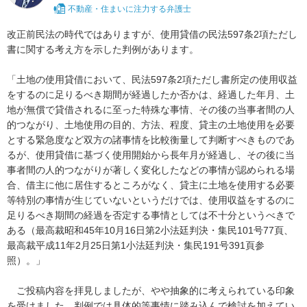
不動産・住まいに注力する弁護士
改正前民法の時代ではありますが、使用貸借の民法597条2項ただし
書に関する考え方を示した判例があります。

「土地の使用貸借において、民法597条2項ただし書所定の使用収益
をするのに足りるべき期間が経過したか否かは、経過した年月、土
地が無償で貸借されるに至った特殊な事情、その後の当事者間の人
的つながり、土地使用の目的、方法、程度、貸主の土地使用を必要
とする緊急度など双方の諸事情を比較衡量して判断すべきものであ
るが、使用貸借に基づく使用開始から長年月が経過し、その後に当
事者間の人的つながりが著しく変化したなどの事情が認められる場
合、借主に他に居住するところがなく、貸主に土地を使用する必要
等特別の事情が生じていないというだけでは、使用収益をするのに
足りるべき期間の経過を否定する事情としては不十分というべきで
ある（最高裁昭和45年10月16日第2小法廷判決・集民101号77頁、
最高裁平成11年2月25日第1小法廷判決・集民191号391頁参
照）。」

　ご投稿内容を拝見しましたが、やや抽象的に考えられている印象
を受けました。判例では具体的等事情に踏み込んで検討を加えてい