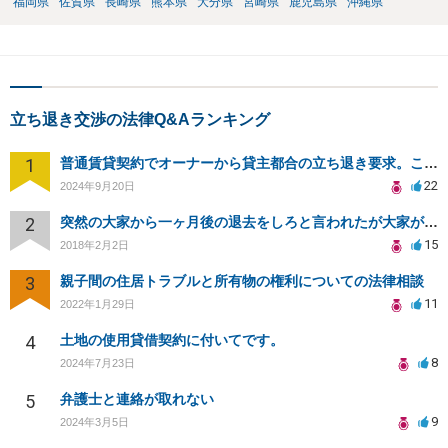
福岡県
佐賀県
長崎県
熊本県
大分県
宮崎県
鹿児島県
沖縄県
立ち退き交渉の法律Q&Aランキング
1
普通賃貸契約でオーナーから貸主都合の立ち退き要求。このまま住み続けるには？
22
2024年9月20日
2
突然の大家から一ヶ月後の退去をしろと言われたが大家が損害請求に応じない
15
2018年2月2日
3
親子間の住居トラブルと所有物の権利についての法律相談
11
2022年1月29日
4
土地の使用貸借契約に付いてです。
8
2024年7月23日
5
弁護士と連絡が取れない
9
2024年3月5日